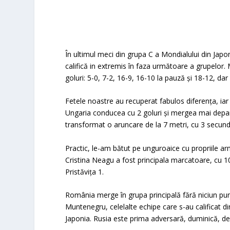
În ultimul meci din grupa C a Mondialului din Japo
califică in extremis în faza următoare a grupelor. 
goluri: 5-0, 7-2, 16-9, 16-10 la pauză şi 18-12, da
Fetele noastre au recuperat fabulos diferenţa, iar
Ungaria conducea cu 2 goluri şi mergea mai depart
transformat o aruncare de la 7 metri, cu 3 secunde 
Practic, le-am bătut pe unguroaice cu propriile ar
Cristina Neagu a fost principala marcatoare, cu 10 
Pristăviţa 1.
România merge în grupa principală fără niciun pun
Muntenegru, celelalte echipe care s-au calificat din
Japonia. Rusia este prima adversară, duminică, de