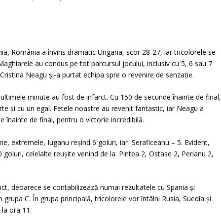
nia, România a învins dramatic Ungaria, scor 28-27, iar tricolorele se
Maghiarele au condus pe tot parcursul jocului, inclusiv cu 5, 6 sau 7
r Cristina Neagu şi-a purtat echipa spre o revenire de senzaţie.
 ultimele minute au fost de infarct. Cu 150 de secunde înainte de final
e şi cu un egal. Fetele noastre au revenit fantastic, iar Neagu a
înainte de final, pentru o victorie incredibilă.
me, extremele, Iuganu reşind 6 goluri, iar Seraficeanu – 5. Evident,
goluri, celelalte reuşite venind de la: Pintea 2, Ostase 2, Perianu 2,
ct, deoarece se contabilizează numai rezultatele cu Spania şi
 grupa C. În grupa principală, tricolorele vor întâlni Rusia, Suedia şi
 la ora 11.