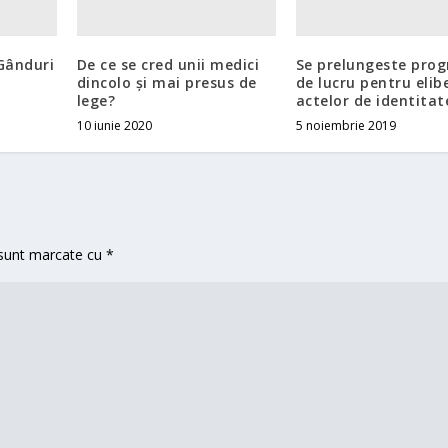
Gânduri
De ce se cred unii medici
Se prelungeste pro
dincolo și mai presus de
de lucru pentru elib
lege?
actelor de identitat
10 iunie 2020
5 noiembrie 2019
 sunt marcate cu
*