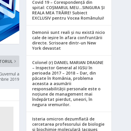
Covid 19 – Corespondență din
spital: COȘMARUL MEU…SINGURA ȘI
REALA MEA TRĂIRE! Subiect
EXCLUSIV pentru Vocea Românului!
Demonii sunt reali și nu există nicio
cale de ieșire în afara confruntării
directe. Scrisoare dintr-un New
York devastat
TORUL
Colonel (r) DANIEL MARIAN DRAGNE
– Inspector General al IGSU în
perioada 2017 – 2018 – Dar, din
Guvernul a
păcate în România, problema
embrie 2019
aceasta a asumării
responsabilităţii personale este o
noţiune de management mai
îndepărtat pierdut, uneori, în
negura vremurilor.
Isteria omicron dezumflată de
cercetarea profesorului de biologie
și biochimie moleculară Jacques