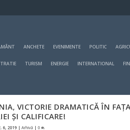
ĂMÂNT
ANCHETE
EVENIMENTE
POLITIC
AGRIC
STRATIE
TURISM
ENERGIE
INTERNATIONAL
FI
IA, VICTORIE DRAMATICĂ ÎN FAŢ
EI ŞI CALIFICARE!
. 6, 2019
|
Arhivă
|
0