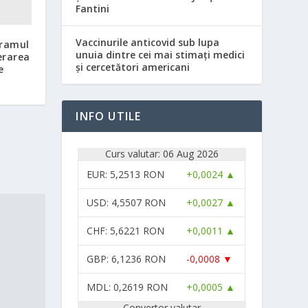
Fantini
Vaccinurile anticovid sub lupa
gramul
unuia dintre cei mai stimați medici
erarea
și cercetători americani
e
INFO UTILE
Curs valutar: 06 Aug 2026
EUR
: 5,2513 RON
+0,0024 ▲
USD
: 4,5507 RON
+0,0027 ▲
CHF
: 5,6221 RON
+0,0011 ▲
GBP
: 6,1236 RON
-0,0008 ▼
MDL
: 0,2619 RON
+0,0005 ▲
Convertor valutar