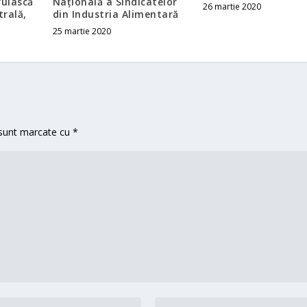
ruiască
Naţională a Sindicatelor
26 martie 2020
rală,
din Industria Alimentară
25 martie 2020
 sunt marcate cu
*