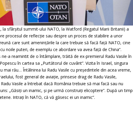
, la sfârşitul summit-ului NATO, la Watford (Regatul Marii Britanii) a
pre procesul de reflecţie sau despre un proces de stabilire a unor
reună care sunt ameninţările la care trebuie să facă faţă NATO, cine
cu noile puteri, de exemplu ce abordare va avea faţă de China”.
 ne-a reamintit de o întâmplare, trăită de ex-premierul Radu Vasile în
 Popescu în cartea sa „Purtătorul de cuvânt”. Vizita în Israel, singura
u mai rău… Întâlnirea lui Radu Vasile cu preşedintele din acea vreme,
aelului, fost general de aviaţie, prinsese drag de Radu Vasile,
e Radu Vasile a întrebat dacă România trebuie să mai facă sau nu
ns: „Găsiţi un inamic, şi pe urmă construiţi elicoptere”. După un timp
etene. Intraţi în NATO, că vă găsesc ei un inamic”.