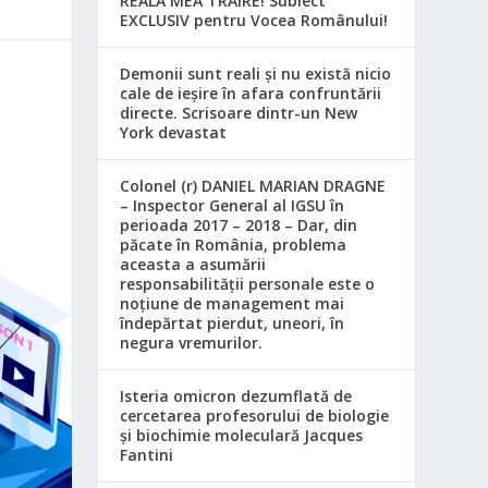
REALA MEA TRĂIRE! Subiect
EXCLUSIV pentru Vocea Românului!
Demonii sunt reali și nu există nicio
cale de ieșire în afara confruntării
directe. Scrisoare dintr-un New
York devastat
Colonel (r) DANIEL MARIAN DRAGNE
– Inspector General al IGSU în
perioada 2017 – 2018 – Dar, din
păcate în România, problema
aceasta a asumării
responsabilităţii personale este o
noţiune de management mai
îndepărtat pierdut, uneori, în
negura vremurilor.
Isteria omicron dezumflată de
cercetarea profesorului de biologie
și biochimie moleculară Jacques
Fantini