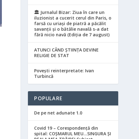
🏛️ Jurnalul Bizar: Ziua în care un
iluzionist a cucerit cerul din Paris, o
farsă cu uriași de piatră a păcălit
savanții și o bătălie navală s-a dat
fără nicio navă (Ediția de 7 august)
ATUNCI CÂND ȘTIINȚA DEVINE
RELIGIE DE STAT
Povești reinterpretate: Ivan
Turbincă
POPULARE
De pe net adunate 1.0
Covid 19 – Corespondență din
spital: COȘMARUL MEU…SINGURA ȘI