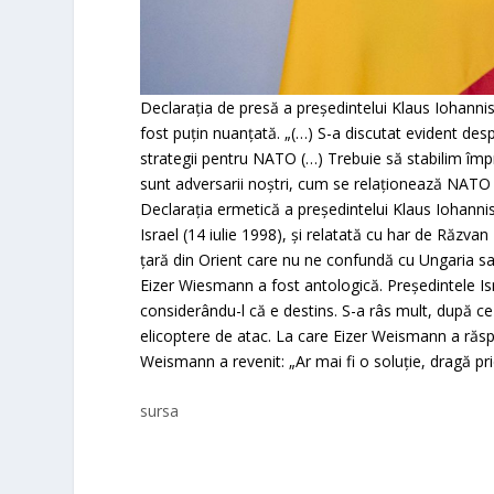
Declaraţia de presă a preşedintelui Klaus Iohannis
fost puţin nuanţată. „(…) S-a discutat evident des
strategii pentru NATO (…) Trebuie să stabilim împ
sunt adversarii noştri, cum se relaţionează NATO 
Declaraţia ermetică a preşedintelui Klaus Iohannis
Israel (14 iulie 1998), şi relatată cu har de Răzvan
ţară din Orient care nu ne confundă cu Ungaria sa
Eizer Wiesmann a fost antologică. Preşedintele Isr
considerându-l că e destins. S-a râs mult, după c
elicoptere de atac. La care Eizer Weismann a răspu
Weismann a revenit: „Ar mai fi o soluţie, dragă pri
sursa