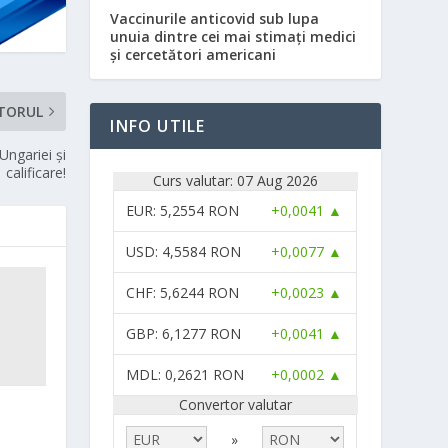
Vaccinurile anticovid sub lupa
unuia dintre cei mai stimați medici
și cercetători americani
TORUL
INFO UTILE
Ungariei şi
calificare!
Curs valutar: 07 Aug 2026
EUR
: 5,2554 RON
+0,0041 ▲
USD
: 4,5584 RON
+0,0077 ▲
CHF
: 5,6244 RON
+0,0023 ▲
GBP
: 6,1277 RON
+0,0041 ▲
MDL
: 0,2621 RON
+0,0002 ▲
Convertor valutar
»