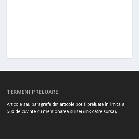
TERMENI PRELUARE
Articole sau paragrafe din articole pot fi preluate în limita a
500 de cuvinte cu menționarea sursei (link catre sursa).