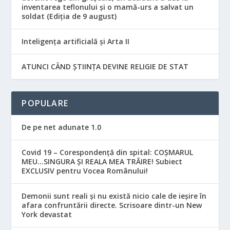
inventarea teflonului și o mamă-urs a salvat un
soldat (Ediția de 9 august)
Inteligența artificială și Arta II
ATUNCI CÂND ȘTIINȚA DEVINE RELIGIE DE STAT
POPULARE
De pe net adunate 1.0
Covid 19 – Corespondență din spital: COȘMARUL
MEU…SINGURA ȘI REALA MEA TRĂIRE! Subiect
EXCLUSIV pentru Vocea Românului!
Demonii sunt reali și nu există nicio cale de ieșire în
afara confruntării directe. Scrisoare dintr-un New
York devastat