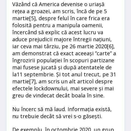
Văzând că America devenise o uriașă
rețea a groazei, am scris, încă de pe 5
martie[
5]
, despre felul în care frica era
folosită pentru a manipula oamenii,
încercând să explic că acest lucru va
aduce prejudicii majore întregii națiuni,
iar ceva mai târziu, pe 26 martie 2020[
6]
,
am demonstrat că exact aceeași ”carte” a
îngrozirii populației în scopuri partizane
mai fusese jucată și după atentatele de
la11 septembrie. Și tot anul trecut, pe 31
martie[
7]
, am scris un alt articol despre
efectele lockdownului, mai severe și mai
greu de vindecat decât boala în sine.
Nu încerc să mă laud. Informația există,
nu trebuie decât să vrei s-o găsești.
De exemplu, în octombrie 2020, un grup