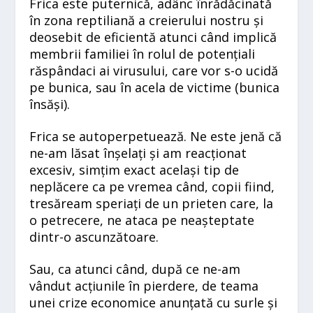
Frica este puternică, adânc înrădăcinată
în zona reptiliană a creierului nostru și
deosebit de eficientă atunci când implică
membrii familiei în rolul de potențiali
răspândaci ai virusului, care vor s-o ucidă
pe bunica, sau în acela de victime (bunica
însăși).
Frica se autoperpetuează. Ne este jenă că
ne-am lăsat înșelați și am reacționat
excesiv, simțim exact același tip de
neplăcere ca pe vremea când, copii fiind,
tresăream speriați de un prieten care, la
o petrecere, ne ataca pe neașteptate
dintr-o ascunzătoare.
Sau, ca atunci când, după ce ne-am
vândut acțiunile în pierdere, de teama
unei crize economice anunțată cu surle și