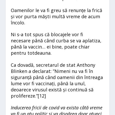
Oamenilor le va fi greu să renunțe la frică
și vor purta măști multă vreme de acum
încolo.
Ni s-a tot spus că blocajele vor fi
necesare până când curba se va aplatiza,
până la vaccin… ei bine, poate chiar
pentru totdeauna.
Ca dovadă, secretarul de stat Anthony
Blinken a declarat: ”Nimeni nu va fi în
siguranță până când oamenii din întreaga
lume vor fi vaccinați, până la unul,
deoarece virusul există și continuă să
prolifereze.”[
12]
Inducerea fricii de covid va exista câtă vreme
va fi un atu politic și va dispărea doar atunci