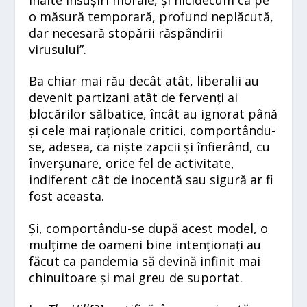
înalte însușiri morale, și nicidecum ca pe
o măsură temporară, profund neplăcută,
dar necesară stopării răspândirii
virusului”.
Ba chiar mai rău decât atât, liberalii au
devenit partizani atât de fervenți ai
blocărilor sălbatice, încât au ignorat până
și cele mai raționale critici, comportându-
se, adesea, ca niște zapcii și înfierând, cu
înverșunare, orice fel de activitate,
indiferent cât de inocentă sau sigură ar fi
fost aceasta.
Și, comportându-se după acest model, o
mulțime de oameni bine intenționați au
făcut ca pandemia să devină infinit mai
chinuitoare și mai greu de suportat.