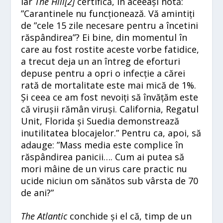
Iar
The Hill[
2]
certifică, în aceeași notă:
”Carantinele nu funcționează. Vă amintiți
de ”cele 15 zile necesare pentru a încetini
răspândirea”? Ei bine, din momentul în
care au fost rostite aceste vorbe fatidice,
a trecut deja un an întreg de eforturi
depuse pentru a opri o infecție a cărei
rată de mortalitate este mai mică de 1%.
Și ceea ce am fost nevoiți să învățăm este
că virușii rămân viruși. California, Regatul
Unit, Florida și Suedia demonstrează
inutilitatea blocajelor.” Pentru ca, apoi, să
adauge: ”Mass media este complice în
răspândirea panicii…. Cum ai putea să
mori mâine de un virus care practic nu
ucide niciun om sănătos sub vârsta de 70
de ani?”
The Atlantic
conchide și el că, timp de un