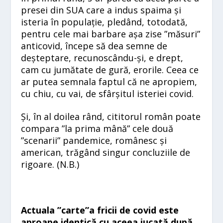
presei din SUA care a indus spaima și
isteria în populație, pledând, totodată,
pentru cele mai barbare așa zise ”măsuri”
anticovid, începe să dea semne de
deșteptare, recunoscându-și, e drept,
cam cu jumătate de gură, erorile. Ceea ce
ar putea semnala faptul că ne apropiem,
cu chiu, cu vai, de sfârșitul isteriei covid.
Și, în al doilea rând, cititorul român poate
compara ”la prima mână” cele două
”scenarii” pandemice, românesc și
american, trăgând singur concluziile de
rigoare. (
N.B.)
Actuala ”carte”a fricii de covid este
aproape identică cu aceea jucată după