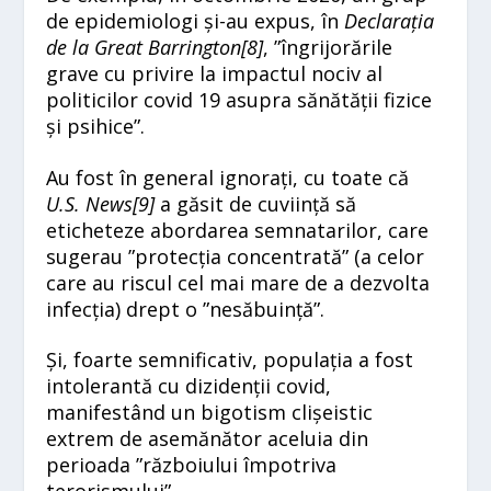
de epidemiologi și-au expus, în
Declarația
de la Great Barrington[
8]
, ”îngrijorările
grave cu privire la impactul nociv al
politicilor covid 19 asupra sănătății fizice
și psihice”.
Au fost în general ignorați, cu toate că
U.S. News[
9]
a găsit de cuviință să
eticheteze abordarea semnatarilor, care
sugerau ”protecția concentrată” (a celor
care au riscul cel mai mare de a dezvolta
infecția) drept o ”nesăbuință”.
Și, foarte semnificativ, populația a fost
intolerantă cu dizidenții covid,
manifestând un bigotism clișeistic
extrem de asemănător aceluia din
perioada ”războiului împotriva
terorismului”.