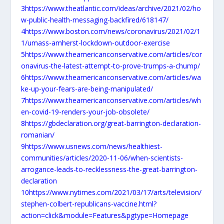
3
https://www.theatlantic.com/ideas/archive/2021/02/ho
w-public-health-messaging-backfired/618147/
4
https://www.boston.com/news/coronavirus/2021/02/1
1/umass-amherst-lockdown-outdoor-exercise
5
https://www.theamericanconservative.com/articles/cor
onavirus-the-latest-attempt-to-prove-trumps-a-chump/
6
https://www.theamericanconservative.com/articles/wa
ke-up-your-fears-are-being-manipulated/
7
https://www.theamericanconservative.com/articles/wh
en-covid-19-renders-your-job-obsolete/
8
https://gbdeclaration.org/great-barrington-declaration-
romanian/
9
https://www.usnews.com/news/healthiest-
communities/articles/2020-11-06/when-scientists-
arrogance-leads-to-recklessness-the-great-barrington-
declaration
10
https://www.nytimes.com/2021/03/17/arts/television/
stephen-colbert-republicans-vaccine.html?
action=click&module=Features&pgtype=Homepage