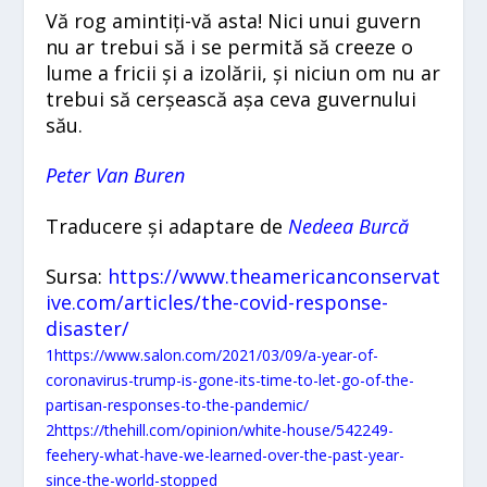
Vă rog amintiți-vă asta! Nici unui guvern
nu ar trebui să i se permită să creeze o
lume a fricii și a izolării, și niciun om nu ar
trebui să cerșească așa ceva guvernului
său.
Peter Van Buren
Traducere și adaptare de
Nedeea Burcă
Sursa:
https://www.theamericanconservat
ive.com/articles/the-covid-response-
disaster/
1
https://www.salon.com/2021/03/09/a-year-of-
coronavirus-trump-is-gone-its-time-to-let-go-of-the-
partisan-responses-to-the-pandemic/
2
https://thehill.com/opinion/white-house/542249-
feehery-what-have-we-learned-over-the-past-year-
since-the-world-stopped