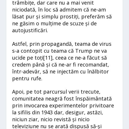
trâmbițe, dar care nu a mai venit
niciodată, în loc să admitem că ne-am
lăsat pur și simplu prostiți, preferăm să
ne găsim o mulțime de scuze și de
autojustificări.
Astfel, prin propagandă, teama de virus
s-a contopit cu teama că Trump ne va
ucide pe toți[
11]
, ceea ce ne-a făcut să
credem până și că ne-ar fi recomandat,
într-adevăr, să ne injectăm cu înălbitor
pentru rufe.
Apoi, pe tot parcursul verii trecute,
comunitatea neagră fost înspăimântată
prin invocarea experimentelor privitoare
la sifilis din 1943 dar, desigur, astăzi,
niciun ziar, nicio revistă și nicio
televiziune nu se arată dispusă să-și