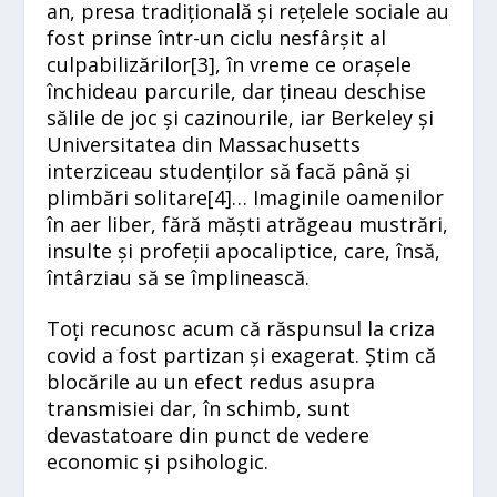
an, presa tradițională și rețelele sociale au
fost prinse într-un ciclu nesfârșit al
culpabilizărilor[
3]
, în vreme ce orașele
închideau parcurile, dar țineau deschise
sălile de joc și cazinourile, iar Berkeley și
Universitatea din Massachusetts
interziceau studenților să facă până și
plimbări solitare[
4]
… Imaginile oamenilor
în aer liber, fără măști atrăgeau mustrări,
insulte și profeții apocaliptice, care, însă,
întârziau să se împlinească.
Toți recunosc acum că răspunsul la criza
covid a fost partizan și exagerat. Știm că
blocările au un efect redus asupra
transmisiei dar, în schimb, sunt
devastatoare din punct de vedere
economic și psihologic.