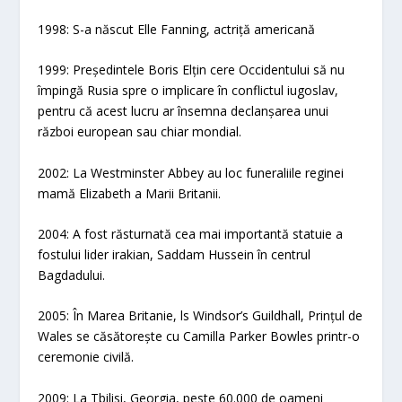
1998: S-a născut Elle Fanning, actriță americană
1999: Președintele Boris Elțin cere Occidentului să nu
împingă Rusia spre o implicare în conflictul iugoslav,
pentru că acest lucru ar însemna declanșarea unui
război european sau chiar mondial.
2002: La Westminster Abbey au loc funeraliile reginei
mamă Elizabeth a Marii Britanii.
2004: A fost răsturnată cea mai importantă statuie a
fostului lider irakian, Saddam Hussein în centrul
Bagdadului.
2005: În Marea Britanie, ls Windsor’s Guildhall, Prințul de
Wales se căsătorește cu Camilla Parker Bowles printr-o
ceremonie civilă.
2009: La Tbilisi, Georgia, peste 60.000 de oameni