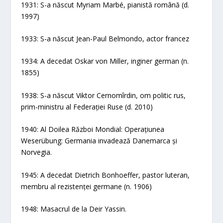
1931: S-a născut Myriam Marbé, pianistă română (d.
1997)
1933: S-a născut Jean-Paul Belmondo, actor francez
1934: A decedat Oskar von Miller, inginer german (n.
1855)
1938: S-a născut Viktor Cernomîrdin, om politic rus,
prim-ministru al Federației Ruse (d. 2010)
1940: Al Doilea Război Mondial: Operațiunea
Weserübung: Germania invadează Danemarca și
Norvegia.
1945: A decedat Dietrich Bonhoeffer, pastor luteran,
membru al rezistenței germane (n. 1906)
1948: Masacrul de la Deir Yassin.