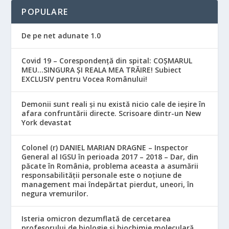
POPULARE
De pe net adunate 1.0
Covid 19 – Corespondență din spital: COȘMARUL
MEU…SINGURA ȘI REALA MEA TRĂIRE! Subiect
EXCLUSIV pentru Vocea Românului!
Demonii sunt reali și nu există nicio cale de ieșire în
afara confruntării directe. Scrisoare dintr-un New
York devastat
Colonel (r) DANIEL MARIAN DRAGNE – Inspector
General al IGSU în perioada 2017 – 2018 – Dar, din
păcate în România, problema aceasta a asumării
responsabilităţii personale este o noţiune de
management mai îndepărtat pierdut, uneori, în
negura vremurilor.
Isteria omicron dezumflată de cercetarea
profesorului de biologie și biochimie moleculară