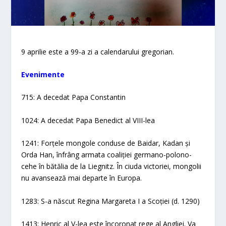
9 aprilie este a 99-a zi a calendarului gregorian.
Evenimente​
715: A decedat Papa Constantin
1024: A decedat Papa Benedict al VIII-lea
1241: Forțele mongole conduse de Baidar, Kadan și
Orda Han, înfrâng armata coaliției germano-polono-
cehe în bătălia de la Liegnitz. În ciuda victoriei, mongolii
nu avansează mai departe în Europa.
1283: S-a născut Regina Margareta I a Scoției (d. 1290)
1413: Henric al V-lea este încoronat rege al Angliei. Va