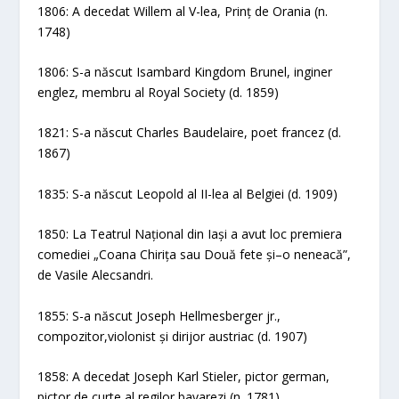
1806: A decedat Willem al V-lea, Prinț de Orania (n.
1748)
1806: S-a născut Isambard Kingdom Brunel, inginer
englez, membru al Royal Society (d. 1859)
1821: S-a născut Charles Baudelaire, poet francez (d.
1867)
1835: S-a născut Leopold al II-lea al Belgiei (d. 1909)
1850: La Teatrul Național din Iași a avut loc premiera
comediei „Coana Chirița sau Două fete și–o neneacă”,
de Vasile Alecsandri.
1855: S-a născut Joseph Hellmesberger jr.,
compozitor,violonist și dirijor austriac (d. 1907)
1858: A decedat Joseph Karl Stieler, pictor german,
pictor de curte al regilor bavarezi (n. 1781)