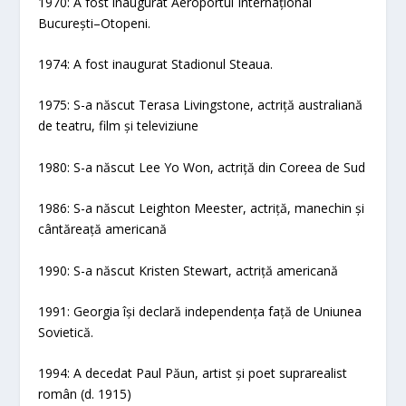
1970: A fost inaugurat Aeroportul Internațional
București–Otopeni.
1974: A fost inaugurat Stadionul Steaua.
1975: S-a născut Terasa Livingstone, actriță australiană
de teatru, film și televiziune
1980: S-a născut Lee Yo Won, actriță din Coreea de Sud
1986: S-a născut Leighton Meester, actriță, manechin și
cântăreață americană
1990: S-a născut Kristen Stewart, actriță americană
1991: Georgia își declară independența față de Uniunea
Sovietică.
1994: A decedat Paul Păun, artist și poet suprarealist
român (d. 1915)