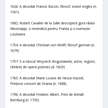
1626: A decedat Francis Bacon, filosof, eseist englez (n.
1561)
1682: Robert Cavalier de la Salle descoperă gura râului
Mississippi, o revendică pentru Franța și o numește
Louisiana.
1754: A decedat Christian von Wolff, filosof german (n.
1679)
1757: S-a născut Wojciech Bogusławski, actor, regizor,
cîntăreț de operă polonez (d. 1829)
1765: A decedat Marie Louise de Hesse-Kassel,
Prințesă consort de Orania (n. 1688)
1796: A decedat Frederic Albert, Prinț de Anhalt-
Bernburg (n. 1735)