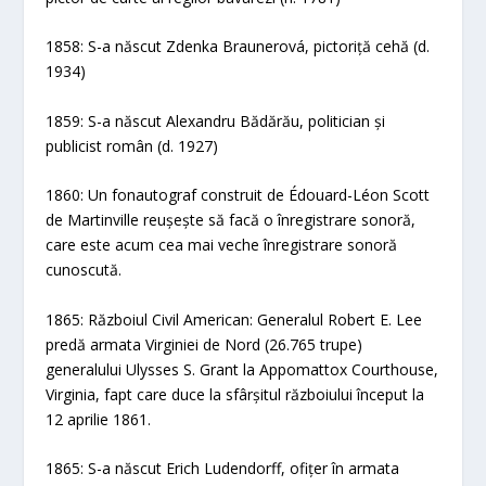
1858: S-a născut Zdenka Braunerová, pictoriță cehă (d.
1934)
1859: S-a născut Alexandru Bădărău, politician și
publicist român (d. 1927)
1860: Un fonautograf construit de Édouard-Léon Scott
de Martinville reușește să facă o înregistrare sonoră,
care este acum cea mai veche înregistrare sonoră
cunoscută.
1865: Războiul Civil American: Generalul Robert E. Lee
predă armata Virginiei de Nord (26.765 trupe)
generalului Ulysses S. Grant la Appomattox Courthouse,
Virginia, fapt care duce la sfârșitul războiului început la
12 aprilie 1861.
1865: S-a născut Erich Ludendorff, ofițer în armata