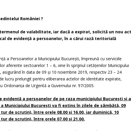
ședintelui României ?
termenul de valabilitate, iar dacă a expirat, solicită un nou ac
cal de evidenţă a persoanelor, în a cărui rază teritorială
enţă a Persoanelor a Municipiului Bucureşti, împreună cu serviciile
r aferente sectoarelor 1 – 6, vine în sprijinul cetăţenilor Municipului
ot, asigurând în data de 09 şi 10 noiembrie 2019, respectiv 23 – 24
de lucru prelungit pentru eliberarea actelor de identitate expirate,
 cu Ordonanța de Urgentă a Guvernului nr. 97/2005.
de evidenţă a persoanelor de pe raza municipiului Bucureşti şi a
a Municipiului Bucureşti va fi extins în zilele de sâmbătă, 09
tur de scrutin), între orele 08.00 şi 16.00, iar duminică, 10
tur de scrutin), între orele 07.00 şi 21.00.