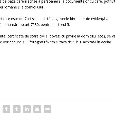
ă pe baza cererii scrise a persoanei şi a documentelor cu care, potrivi
iei române şi a domiciliului.
ntitate este de 7 lei şi se achită la ghişeele birourilor de evidenţă a
ând numărul scurt 7530, pentru sectorul 5.
(certificate de stare civilă, dovezi cu privire la domiciliu, etc.), se v
se vor depune şi 3 fotografii ¾ cm şi taxa de 1 leu, achitată în acelaşi