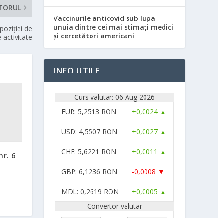
TORUL
Vaccinurile anticovid sub lupa
unuia dintre cei mai stimați medici
poziției de
și cercetători americani
 activitate
INFO UTILE
Curs valutar: 06 Aug 2026
EUR
: 5,2513 RON
+0,0024 ▲
USD
: 4,5507 RON
+0,0027 ▲
CHF
: 5,6221 RON
+0,0011 ▲
nr. 6
GBP
: 6,1236 RON
-0,0008 ▼
MDL
: 0,2619 RON
+0,0005 ▲
Convertor valutar