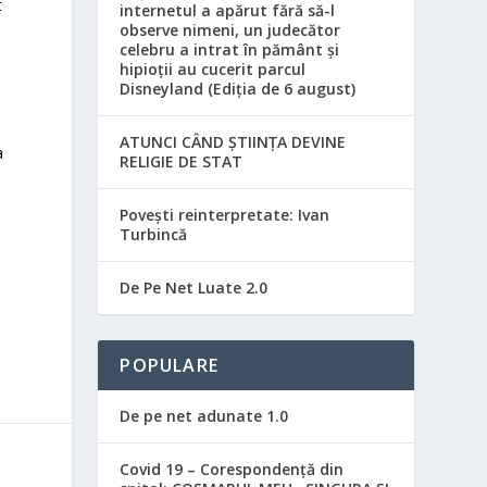
t
internetul a apărut fără să-l
observe nimeni, un judecător
celebru a intrat în pământ și
hipioții au cucerit parcul
Disneyland (Ediția de 6 august)
ATUNCI CÂND ȘTIINȚA DEVINE
a
RELIGIE DE STAT
Povești reinterpretate: Ivan
Turbincă
De Pe Net Luate 2.0
POPULARE
De pe net adunate 1.0
Covid 19 – Corespondență din