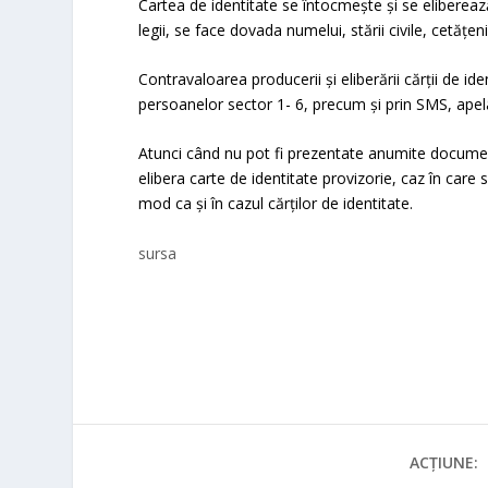
Cartea de identitate se întocmeşte şi se elibereaz
legii, se face dovada numelui, stării civile, cetăţen
Contravaloarea producerii şi eliberării cărţii de ide
persoanelor sector 1- 6, precum şi prin SMS, apel
Atunci când nu pot fi prezentate anumite documente 
elibera carte de identitate provizorie, caz în care 
mod ca şi în cazul cărţilor de identitate.
sursa
ACȚIUNE: