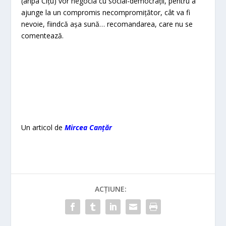
(aripa Cîţu) vor negocia cu social-democraţii, pentru a
ajunge la un compromis necompromiţător, cât va fi
nevoie, fiindcă aşa sună… recomandarea, care nu se
comentează.
Un articol de
Mircea Canțăr
ACȚIUNE: