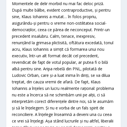
Momentele de delir morbid nu mai fac deloc priză.
După multe bâlbe, evident contraproductive, şi pentru
sine, Klaus Iohannis a mutat… în folos propriu,
asigurându-şi pentru o vreme non-ostilitatea social-
democraţilor, ceea ce părea de neconceput. Printr-un
precedent insalubru. Calm, tenace, inexpresiv,
renunţând la grimasa plictisită, oftătura excedată, tonul
acru, Klaus Iohannis a simţit că formarea unui nou
executiv, într-un alt format decât cel precedent,
revendicat de fapt de votul popular, ar putea fi o bilă
albă pentru sine. Aripa rebelă din PNL, pilotată de
Ludovic Orban, care şi-a luat inima în dinţi, se va dilua
treptat, din cauza vremii de afară. De fapt, Klaus
Iohannis a înţeles un lucru realmente raţional: problema
nu este a încerca să ne schimbăm unii pe alţii, ci să
interpretăm corect diferenţele dintre noi, să le asumăm
şi să le înţelegem. Şi nu e vorba de un fals spirit de
reconciliere. A înţelege înseamnă a deveni una cu ceea
ce vrei să înţelegi. Aşa stând lucrurile şi nu altfel, liberalii