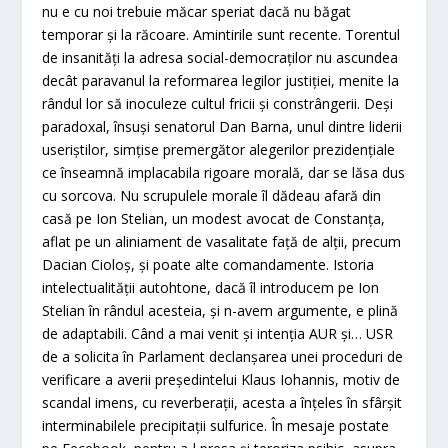
nu e cu noi trebuie măcar speriat dacă nu băgat
temporar şi la răcoare. Amintirile sunt recente. Torentul
de insanităţi la adresa social-democraţilor nu ascundea
decât paravanul la reformarea legilor justiţiei, menite la
rândul lor să inoculeze cultul fricii şi constrângerii. Deşi
paradoxal, însuşi senatorul Dan Barna, unul dintre liderii
useriştilor, simţise premergător alegerilor prezidenţiale
ce înseamnă implacabila rigoare morală, dar se lăsa dus
cu sorcova. Nu scrupulele morale îl dădeau afară din
casă pe Ion Stelian, un modest avocat de Constanţa,
aflat pe un aliniament de vasalitate faţă de alţii, precum
Dacian Cioloş, şi poate alte comandamente. Istoria
intelectualităţii autohtone, dacă îl introducem pe Ion
Stelian în rândul acesteia, şi n-avem argumente, e plină
de adaptabili. Când a mai venit şi intenţia AUR şi… USR
de a solicita în Parlament declanşarea unei proceduri de
verificare a averii preşedintelui Klaus Iohannis, motiv de
scandal imens, cu reverberaţii, acesta a înţeles în sfârşit
interminabilele precipitaţii sulfurice. În mesaje postate