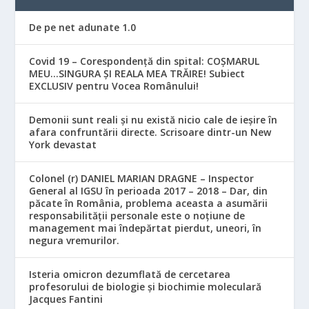
De pe net adunate 1.0
Covid 19 – Corespondență din spital: COȘMARUL
MEU…SINGURA ȘI REALA MEA TRĂIRE! Subiect
EXCLUSIV pentru Vocea Românului!
Demonii sunt reali și nu există nicio cale de ieșire în
afara confruntării directe. Scrisoare dintr-un New
York devastat
Colonel (r) DANIEL MARIAN DRAGNE – Inspector
General al IGSU în perioada 2017 – 2018 – Dar, din
păcate în România, problema aceasta a asumării
responsabilităţii personale este o noţiune de
management mai îndepărtat pierdut, uneori, în
negura vremurilor.
Isteria omicron dezumflată de cercetarea
profesorului de biologie și biochimie moleculară
Jacques Fantini