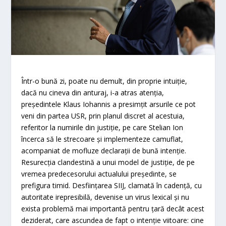
Într-o bună zi, poate nu demult, din proprie intuiţie,
dacă nu cineva din anturaj, i-a atras atenţia,
preşedintele Klaus Iohannis a presimţit arsurile ce pot
veni din partea USR, prin planul discret al acestuia,
referitor la numirile din justiţie, pe care Stelian Ion
încerca să le strecoare şi implementeze camuflat,
acompaniat de mofluze declaraţii de bună intenţie.
Resurecţia clandestină a unui model de justiţie, de pe
vremea predecesorului actualului preşedinte, se
prefigura timid. Desfiinţarea SIIJ, clamată în cadenţă, cu
autoritate irepresibilă, devenise un virus lexical şi nu
exista problemă mai importantă pentru ţară decât acest
deziderat, care ascundea de fapt o intenţie viitoare: cine