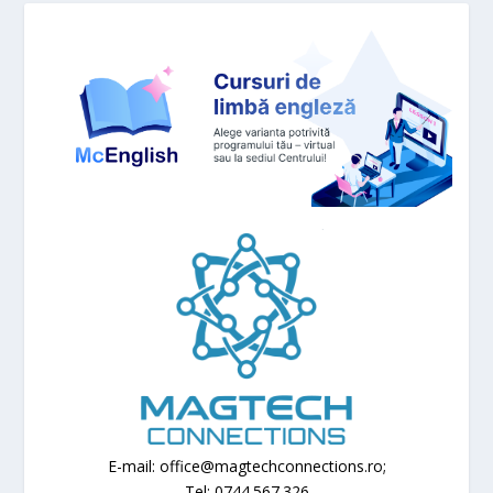
E-mail: office@magtechconnections.ro;
Tel: 0744.567.326