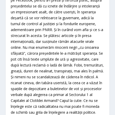
pe Fecebook, pentru a-l presa şi teroriza psihic, asupra
preşedintelui se dă cu icnete de îndârjire şi intoleranţă
un impresionant asalt, de către userişti, în speranţa
deşartă că se vor reîntoarce la guvernare, adică la
turnul de control al justiţiei şi la fondurile europene,
ademenitoare prin PNRR. Şi în curând vom afla şi ce s-a
strecurat în acesta. Se plătesc articole şi în presa
internaţională, dar susţinute rămân atacurile virale
online. Nu mai enumerăm rinocerii negri „cu onoarea
sfâşiată”, cărora preşedintele le-a mătrăşit speranţa. Se
pot citi însă texte umplute de ură şi agresivitate, care
după lectură reclamă o ladă de lămâi. Fobii, tremurături,
greaţă, dureri de nealinat, transpiraţii, mai ales în palmă.
Şi nimeni nu se scandalizează de căderea în ridicol. A
ricanat cineva, din tabăra useristă, la ceea ce a văzut în
spaţiile de depozitare a buletinelor de vot şi proceselor
verbale după alegerea ca primar al Sectorului 1 al
Capitalei al Clotildei Armand? Capul la cutie. Ce nu se
înţelege este că radicalitatea nu mai poate fi moneda
de schimb sau grila de înţelegere a realităţii politice.