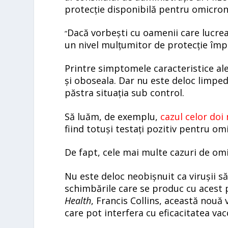
protecție disponibilă pentru omicron
Dacă vorbești cu oamenii care lucreaz
”
un nivel mulțumitor de protecție împo
Printre simptomele caracteristice al
și oboseala. Dar nu este deloc limped
păstra situația sub control.
Să luăm, de exemplu,
cazul celor doi 
fiind totuși testați pozitiv pentru om
De fapt, cele mai multe cazuri de omic
Nu este deloc neobișnuit ca virușii s
schimbările care se produc cu acest pr
Health
, Francis Collins, această nouă
care pot interfera cu eficacitatea vac