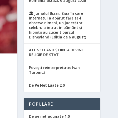
România astăzi, 6 august 2026
🏛️ Jurnalul Bizar: Ziua în care
internetul a apărut fără să-l
observe nimeni, un judecător
celebru a intrat în pământ și
hipioții au cucerit parcul
Disneyland (Ediția de 6 august)
ATUNCI CÂND ȘTIINȚA DEVINE
RELIGIE DE STAT
Povești reinterpretate: Ivan
Turbincă
De Pe Net Luate 2.0
POPULARE
De pe net adunate 1.0