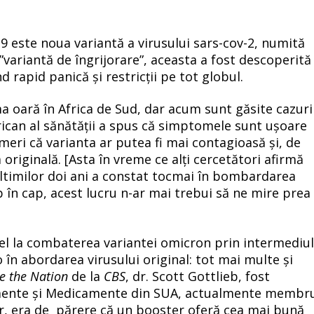
19 este noua variantă a virusului sars-cov-2, numită
variantă de îngrijorare”, aceasta a fost descoperită
d rapid panică și restricții pe tot globul.
 oară în Africa de Sud, dar acum sunt găsite cazuri
rican al sănătății a spus că simptomele sunt ușoare
emeri că varianta ar putea fi mai contagioasă și, de
riginală. [Asta în vreme ce alți cercetători afirmă
ultimilor doi ani a constat tocmai în bombardarea
p în cap, acest lucru n-ar mai trebui să ne mire prea
apel la combaterea variantei omicron prin intermediu
o în abordarea virusului original: tot mai multe și
e the Nation
de la
CBS
, dr. Scott Gottlieb, fost
limente și Medicamente din SUA, actualmente membr
izer, era de părere că un booster oferă cea mai bună