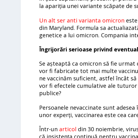
la apariția unei variante scăpate de s
Un alt ser anti varianta omicron
este
din Maryland. Formula sa actualiazată
genetice a lui omicron. Compania inte
Îngrijorări serioase privind eventua
Se așteaptă ca omicron să fie urmat 
vor fi fabricate tot mai multe vaccin
ne vaccinăm suficient, astfel încât s
vor fi efectele cumulative ale tuturor
publice?
Persoanele nevaccinate sunt adesea în
unor experți, vaccinarea este cea care
Într-un
articol
din 30 noiembrie, viru
că insistența continuă pentru vaccinar