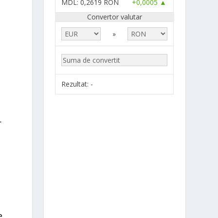
MDL
: 0,2619 RON
+0,0005 ▲
Convertor valutar
»
Rezultat:
-
r
e