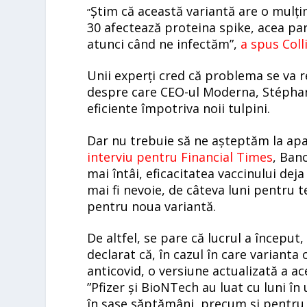
Știm că această variantă are o mulți
”
30 afectează proteina spike, acea par
atunci când ne infectăm”,
a spus Coll
Unii experți cred că problema se va r
despre care CEO-ul Moderna, Stéphane
eficiente împotriva noii tulpini.
Dar nu trebuie să ne așteptăm la apa
interviu pentru Financial Times
, Ban
mai întâi, eficacitatea vaccinului dej
mai fi nevoie, de câteva luni pentru 
pentru noua variantă.
De altfel, se pare că lucrul a începu
declarat că, în cazul în care varianta
anticovid, o versiune actualizată a ace
”Pfizer și BioNTech au luat cu luni 
în șase săptămâni, precum și pentru 