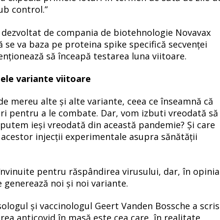
ub control.”
 dezvoltat de compania de biotehnologie Novavax
 se va baza pe proteina spike specifică secvenței
nționează să înceapă testarea luna viitoare.
lele variante viitoare
de mereu alte și alte variante, ceea ce înseamnă că
uri pentru a le combate. Dar, vom izbuti vreodată să
ă putem ieși vreodată din această pandemie? Și care
 acestor injecții experimentale asupra sănătății
vinuite pentru răspândirea virusului, dar, în opinia
 generează noi și noi variante.
sologul și vaccinologul Geert Vanden Bossche a scris
ea anticovid în masă este cea care, în realitate,