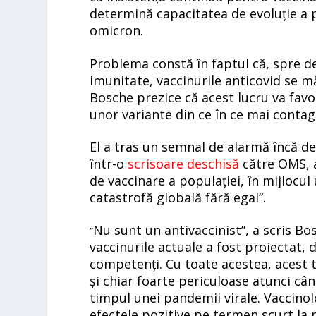
determină capacitatea de evoluție a p
omicron.
Problema constă în faptul că, spre de
imunitate, vaccinurile anticovid se 
Bosche prezice că acest lucru va favo
unor variante din ce în ce mai contag
El a tras un semnal de alarmă încă de
într-o
scrisoare deschisă
către OMS, a
de vaccinare a populației, în mijlocul
catastrofă globală fără egal”.
Nu sunt un antivaccinist”, a scris Bo
”
vaccinurile actuale a fost proiectat, d
competenți. Cu toate acestea, acest t
și chiar foarte periculoase atunci câ
timpul unei pandemii virale. Vaccinolog
efectele pozitive pe termen scurt la p