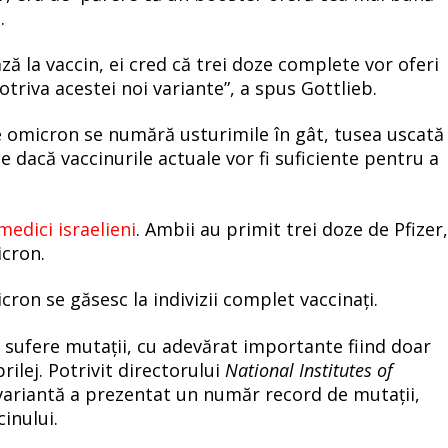
.
ă la vaccin, ei cred că trei doze complete vor oferi
triva acestei noi variante”, a spus Gottlieb.
e omicron se numără usturimile în gât, tusea uscată
e dacă vaccinurile actuale vor fi suficiente pentru a
medici israelieni
. Ambii au primit trei doze de Pfizer
icron.
ron se găsesc la indivizii complet vaccinați.
ă sufere mutații, cu adevărat importante fiind doar
ilej. Potrivit directorului
National Institutes of
 variantă a prezentat un număr record de mutații,
cinului.