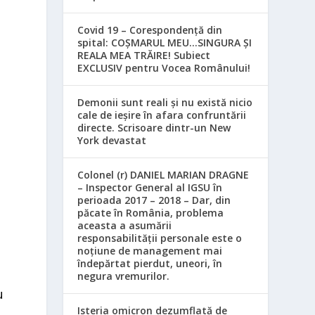
Covid 19 – Corespondență din
spital: COȘMARUL MEU…SINGURA ȘI
REALA MEA TRĂIRE! Subiect
EXCLUSIV pentru Vocea Românului!
Demonii sunt reali și nu există nicio
cale de ieșire în afara confruntării
directe. Scrisoare dintr-un New
York devastat
Colonel (r) DANIEL MARIAN DRAGNE
– Inspector General al IGSU în
perioada 2017 – 2018 – Dar, din
păcate în România, problema
aceasta a asumării
responsabilităţii personale este o
l
noţiune de management mai
îndepărtat pierdut, uneori, în
negura vremurilor.
u
Isteria omicron dezumflată de