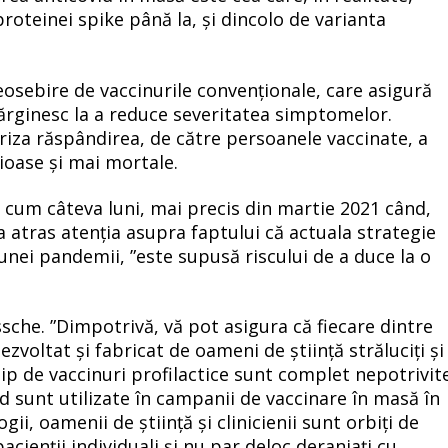
roteinei spike până la, și dincolo de varianta
osebire de vaccinurile convenționale, care asigură
mărginesc la a reduce severitatea simptomelor.
riza răspândirea, de către persoanele vaccinate, a
ioase și mai mortale.
 cum câteva luni, mai precis din martie 2021 când,
 atras atenția asupra faptului că actuala strategie
 unei pandemii, ”este supusă riscului de a duce la o
ssche. ”Dimpotrivă, vă pot asigura că fiecare dintre
ezvoltat și fabricat de oameni de știință străluciți și
ip de vaccinuri profilactice sunt complet nepotrivit
nd sunt utilizate în campanii de vaccinare în masă în
ii, oamenii de știință și clinicienii sunt orbiți de
acienții individuali și nu par deloc deranjați cu