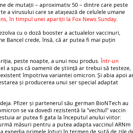
me de mutații – aproximativ 50 – dintre care peste
te a virusului care se atașează de celulele umane
ins, în timpul unei apariții la Fox News Sunday
.
ezolva cu o doză booster a actualelor vaccinuri,
 Bancel crede, însă, că ar putea fi mai puțin
riția, peste noapte, a unui nou produs.
Într-un
cel a spus că oamenii de știință ar trebui să testeze,
a existent împotriva variantei omicron. Și abia apoi a
testarea și producerea unui ser special adaptat
t, deja. Pfizer și partenerul său german BioNTech au
 omicron se va dovedi rezistentă la ”vechiul” vaccin
stuia ar putea fi gata la începutul anului viitor:
în urmă măsuri pentru a putea adapta vaccinul ARNm
a expedia primele loturi în termen de sută de zile d