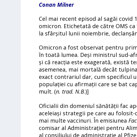
Conan Milner
Cel mai recent episod al sagăi covid 
omicron. Etichetată de către OMS ca ”
la sfârșitul lunii noiembrie, declanșân
Omicron a fost observat pentru prima
în toată lumea. Deși ministrul sud-af
și că reacția este exagerată, există t
asemenea, mai mortală decât tulpina o
exact contrariul dar, cum specificul 
populației cu afirmații care se bat ca
mult. (
n. trad. N.B
.)]
Oficialii din domeniul sănătății fac 
aceleiași strategii pe care au folosit-
mai multe vaccinuri. În emisiunea
Fac
comisar al Administrației pentru A
al consiliului de administrație al Pf