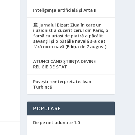
Inteligența artificială și Arta II
🏛️ Jurnalul Bizar: Ziua în care un
iluzionist a cucerit cerul din Paris, o
farsă cu uriași de piatră a păcălit
savanții și o bătălie navală s-a dat
fără nicio navă (Ediția de 7 august)
ATUNCI CÂND ȘTIINȚA DEVINE
RELIGIE DE STAT
Povești reinterpretate: Ivan
Turbincă
POPULARE
De pe net adunate 1.0