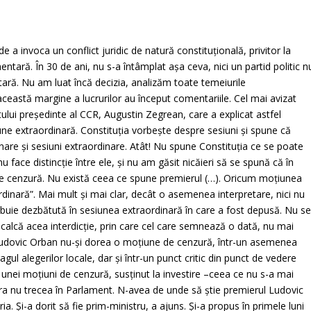
de a invoca un conflict juridic de natură constituţională, privitor la
tară. În 30 de ani, nu s-a întâmplat aşa ceva, nici un partid politic n
ră. Nu am luat încă decizia, analizăm toate temeiurile
această margine a lucrurilor au început comentariile. Cel mai avizat
stului preşedinte al CCR, Augustin Zegrean, care a explicat astfel
une extraordinară. Constituţia vorbeşte despre sesiuni şi spune că
nare şi sesiuni extraordinare. Atât! Nu spune Constituţia ce se poate
u face distincţie între ele, şi nu am găsit nicăieri să se spună că în
e cenzură. Nu există ceea ce spune premierul (…). Oricum moţiunea
rdinară”. Mai mult şi mai clar, decât o asemenea interpretare, nici nu
buie dezbătută în sesiunea extraordinară în care a fost depusă. Nu s
calcă acea interdicţie, prin care cel care semnează o dată, nu mai
Ludovic Orban nu-şi dorea o moţiune de cenzură, într-un asemenea
l alegerilor locale, dar şi într-un punct critic din punct de vedere
a unei moţiuni de cenzură, susţinut la investire –ceea ce nu s-a mai
ora nu trecea în Parlament. N-avea de unde să ştie premierul Ludovic
a. Şi-a dorit să fie prim-ministru, a ajuns. Şi-a propus în primele luni