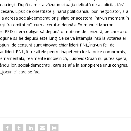
-au ieşit. După care s-a văzut în situaţia delicată de a solicita, fără
ecesare. Lipsit de onestitate şi harul politicianului bun negociator, s-a
, la adresa social-democraţilor şi aliaţilor acestora, într-un moment în
a şi fraternitatea”, cum a cerut-o deunăzi Emmanuel Macron
or ei. PSD-ul era obligat să depună o moţiune de cenzură, pe care a tot
ţiune să fie depusă este lung. Ce se va întâmpla însă la votarea ei
iunii de cenzură sunt vinovaţi chiar liderii PNL,Într-un fel, de
r liderii PNL, între altele pentru inapetenţa lor la orice compromis,
vernamentală, realmente îndoielnică, Ludovic Orban nu putea spera,
rândul lor, social-democraţii, care se află în apriopierea unui congres,
jocurile” care se fac.