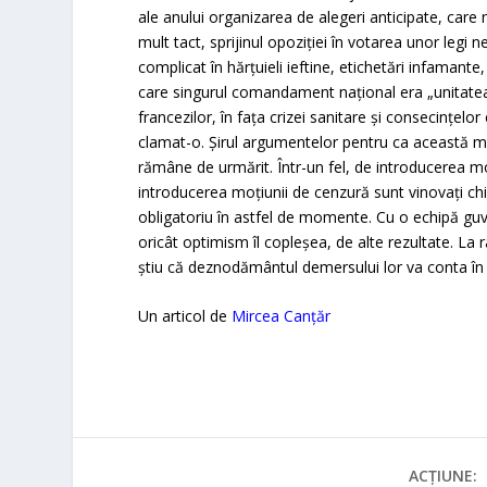
ale anului organizarea de alegeri anticipate, care n
mult tact, sprijinul opoziţiei în votarea unor legi n
complicat în hărţuieli ieftine, etichetări infamante
care singurul comandament naţional era „unitate
francezilor, în faţa crizei sanitare şi consecinţel
clamat-o. Şirul argumentelor pentru ca această mo
rămâne de urmărit. Într-un fel, de introducerea moţ
introducerea moţiunii de cenzură sunt vinovaţi chia
obligatoriu în astfel de momente. Cu o echipă gu
oricât optimism îl copleşea, de alte rezultate. La 
ştiu că deznodământul demersului lor va conta în „
Un articol de
Mircea Canțăr
ACȚIUNE: