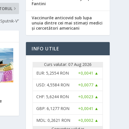
Fantini
TORUL
Vaccinurile anticovid sub lupa
Sputnik-V”
unuia dintre cei mai stimați medici
și cercetători americani
INFO UTILE
Curs valutar: 07 Aug 2026
EUR
: 5,2554 RON
+0,0041 ▲
USD
: 4,5584 RON
+0,0077 ▲
CHF
: 5,6244 RON
+0,0023 ▲
e
GBP
: 6,1277 RON
+0,0041 ▲
MDL
: 0,2621 RON
+0,0002 ▲
Convertor valutar