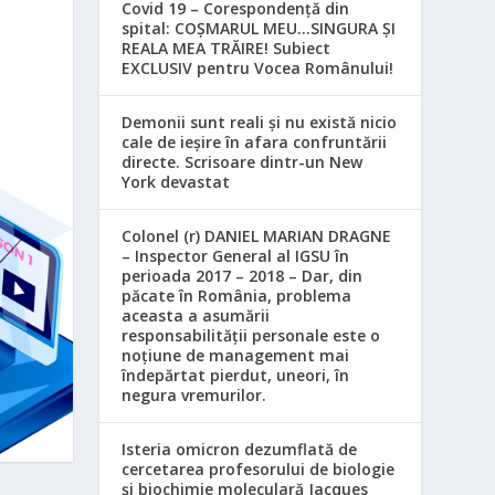
Covid 19 – Corespondență din
spital: COȘMARUL MEU…SINGURA ȘI
REALA MEA TRĂIRE! Subiect
EXCLUSIV pentru Vocea Românului!
Demonii sunt reali și nu există nicio
cale de ieșire în afara confruntării
directe. Scrisoare dintr-un New
York devastat
Colonel (r) DANIEL MARIAN DRAGNE
– Inspector General al IGSU în
perioada 2017 – 2018 – Dar, din
păcate în România, problema
aceasta a asumării
responsabilităţii personale este o
noţiune de management mai
îndepărtat pierdut, uneori, în
negura vremurilor.
Isteria omicron dezumflată de
cercetarea profesorului de biologie
și biochimie moleculară Jacques