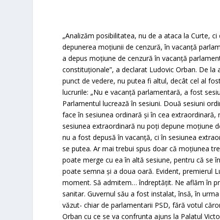
„Analizăm posibilitatea, nu de a ataca la Curte, ci 
depunerea moţiunii de cenzură, în vacanţă parlamen
a depus moţiune de cenzură în vacanţă parlamenta
constituţionale”, a declarat Ludovic Orban. De la 
punct de vedere, nu putea fi altul, decât cel al fo
lucrurile: „Nu e vacanţă parlamentară, a fost sesi
Parlamentul lucrează în sesiuni. Două sesiuni ordi
face în sesiunea ordinară şi în cea extraordinară, n
sesiunea extraordinară nu poţi depune moţiune d
nu a fost depusă în vacanţă, ci în sesiunea extrao
se putea. Ar mai trebui spus doar că moţiunea tre
poate merge cu ea în altă sesiune, pentru că se în
poate semna şi a doua oară. Evident, premierul 
moment. Să admitem… îndreptăţit. Ne aflăm în pragu
sanitar. Guvernul său a fost instalat, însă, în urm
văzut- chiar de parlamentarii PSD, fără votul căr
Orban cu ce se va confrunta ajuns la Palatul Victori