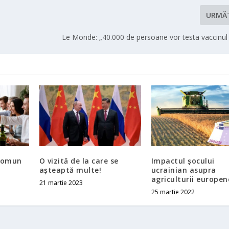
URMĂ
Le Monde: „40.000 de persoane vor testa vaccinul 
comun
O vizită de la care se
Impactul şocului
aşteaptă multe!
ucrainian asupra
agriculturii europen
21 martie 2023
25 martie 2022