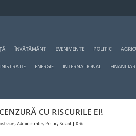
NȚĂ
ÎNVĂȚĂMÂNT
EVENIMENTE
POLITIC
AGRIC
INISTRATIE
ENERGIE
INTERNATIONAL
FINANCIAR
CENZURĂ CU RISCURILE EI!
istratie
,
Administratie
,
Politic
,
Social
|
0