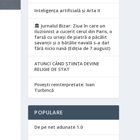
Inteligența artificială și Arta II
🏛️ Jurnalul Bizar: Ziua în care un
iluzionist a cucerit cerul din Paris, o
farsă cu uriași de piatră a păcălit
savanții și o bătălie navală s-a dat
fără nicio navă (Ediția de 7 august)
ATUNCI CÂND ȘTIINȚA DEVINE
RELIGIE DE STAT
Povești reinterpretate: Ivan
Turbincă
POPULARE
De pe net adunate 1.0