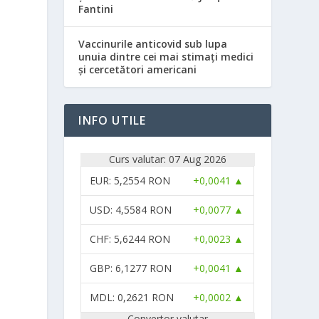
Fantini
Vaccinurile anticovid sub lupa
unuia dintre cei mai stimați medici
și cercetători americani
INFO UTILE
Curs valutar: 07 Aug 2026
EUR
: 5,2554 RON
+0,0041 ▲
USD
: 4,5584 RON
+0,0077 ▲
CHF
: 5,6244 RON
+0,0023 ▲
GBP
: 6,1277 RON
+0,0041 ▲
MDL
: 0,2621 RON
+0,0002 ▲
Convertor valutar