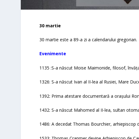
30 martie
30 martie este a 89-a zi a calendarului gregorian.
Evenimente
1135 :S-a născut Moise Maimonide, filosof, învăța
1326: S-a născut Ivan al II-lea al Rusiei, Mare Du
1392: Prima atestare documentară a orașului Rom
1432: S-a născut Mahomed al II-lea, sultan otoma
1486: A decedat Thomas Bourchier, arhiepiscop 
1533: Thomas Cranmer devine Arhiepiscop de Can