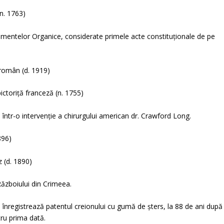
n. 1763)
lamentelor Organice, considerate primele acte constituționale de pe
 român (d. 1919)
ictoriță franceză (n. 1755)
 într-o intervenție a chirurgului american dr. Crawford Long.
896)
 (d. 1890)
Războiului din Crimeea.
înregistrează patentul creionului cu gumă de șters, la 88 de ani după
tru prima dată.