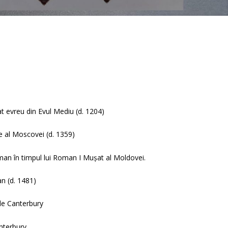
t evreu din Evul Mediu (d. 1204)
ce al Moscovei (d. 1359)
an în timpul lui Roman I Mușat al Moldovei.
n (d. 1481)
de Canterbury
terbury.