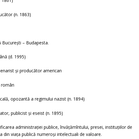
. 1861)
ucător (n. 1863)
tă București – Budapesta.
ână (d. 1995)
cenarist și producător american
st român
ală, opozantă a regimului nazist (n. 1894)
or, publicist și eseist (n. 1895)
carea administrației publice, învățămîntului, presei, instituțiilor de
a din viața publică numeroși intelectuali de valoare.