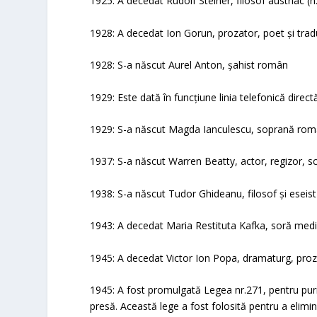
1925: A decedat Rudolf Steiner, filosof austriac (n
1928: A decedat Ion Gorun, prozator, poet și trad
1928: S-a născut Aurel Anton, șahist român
1929: Este dată în funcțiune linia telefonică direc
1929: S-a născut Magda Ianculescu, soprană rom
1937: S-a născut Warren Beatty, actor, regizor, s
1938: S-a născut Tudor Ghideanu, filosof și esei
1943: A decedat Maria Restituta Kafka, soră medic
1945: A decedat Victor Ion Popa, dramaturg, prozat
1945: A fost promulgată Legea nr.271, pentru purifi
presă. Această lege a fost folosită pentru a elimin