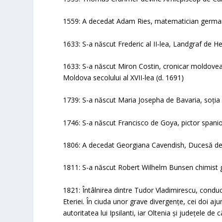
1559: A decedat Adam Ries, matematician german
1633: S-a născut Frederic al II-lea, Landgraf de 
1633: S-a născut Miron Costin, cronicar moldovean
Moldova secolului al XVII-lea (d. 1691)
1739: S-a născut Maria Josepha de Bavaria, soția l
1746: S-a născut Francisco de Goya, pictor spanio
1806: A decedat Georgiana Cavendish, Ducesă de
1811: S-a născut Robert Wilhelm Bunsen chimist 
1821: Întâlnirea dintre Tudor Vladimirescu, conducă
Eteriei. În ciuda unor grave divergențe, cei doi a
autoritatea lui Ipsilanti, iar Oltenia și județele de