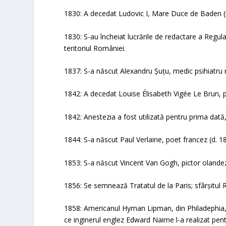
1830: A decedat Ludovic I, Mare Duce de Baden (
1830: S-au încheiat lucrările de redactare a Regu
teritoriul României.
1837: S-a născut Alexandru Șuțu, medic psihiatru
1842: A decedat Louise Élisabeth Vigée Le Brun, p
1842: Anestezia a fost utilizată pentru prima dată,
1844: S-a născut Paul Verlaine, poet francez (d. 1
1853: S-a născut Vincent Van Gogh, pictor olandez
1856: Se semnează Tratatul de la Paris; sfârșitul 
1858: Americanul Hyman Lipman, din Philadephia, 
ce inginerul englez Edward Nairne l-a realizat pen