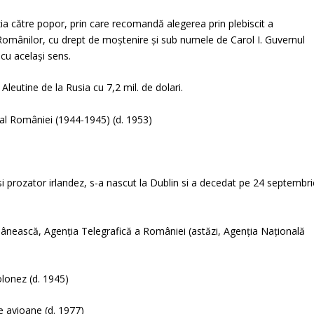
 către popor, prin care recomandă alegerea prin plebiscit a
Românilor, cu drept de moștenire și sub numele de Carol I. Guvernul
 cu același sens.
Aleutine de la Rusia cu 7,2 mil. de dolari.
al României (1944-1945) (d. 1953)
 prozator irlandez, s-a nascut la Dublin si a decedat pe 24 septembri
mânească, Agenția Telegrafică a României (astăzi, Agenția Națională
lonez (d. 1945)
de avioane (d. 1977)