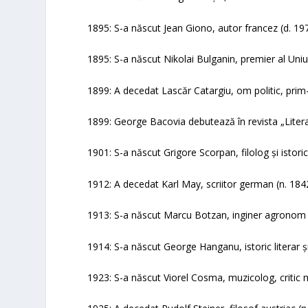
1895: S-a născut Jean Giono, autor francez (d. 19
1895: S-a născut Nikolai Bulganin, premier al Uniun
1899: A decedat Lascăr Catargiu, om politic, prim-
1899: George Bacovia debutează în revista „Litera
1901: S-a născut Grigore Scorpan, filolog și istori
1912: A decedat Karl May, scriitor german (n. 184
1913: S-a născut Marcu Botzan, inginer agrono
1914: S-a născut George Hanganu, istoric literar 
1923: S-a născut Viorel Cosma, muzicolog, critic 