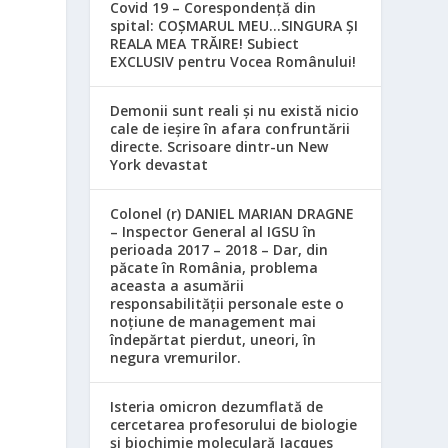
Covid 19 – Corespondență din
spital: COȘMARUL MEU…SINGURA ȘI
REALA MEA TRĂIRE! Subiect
EXCLUSIV pentru Vocea Românului!
Demonii sunt reali și nu există nicio
cale de ieșire în afara confruntării
directe. Scrisoare dintr-un New
York devastat
Colonel (r) DANIEL MARIAN DRAGNE
– Inspector General al IGSU în
perioada 2017 – 2018 – Dar, din
păcate în România, problema
aceasta a asumării
responsabilităţii personale este o
noţiune de management mai
îndepărtat pierdut, uneori, în
negura vremurilor.
Isteria omicron dezumflată de
cercetarea profesorului de biologie
și biochimie moleculară Jacques