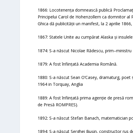
1866: Locotenența domnească publică Proclamația
Principelui Carol de Hohenzollern ca domnitor al 
Ghica dă publicității un manifest, la 2 aprilie 1866,
1867: Statele Unite au cumpărat Alaska și insulele 
1874: S-a născut Nicolae Rădescu, prim–ministru 
1879: A fost înființată Academia Română.
1880: S-a născut Sean O’Casey, dramaturg, poet si
1964 in Torquay, Anglia
1889: A fost înființată prima agenție de presă ro
de Presă ROMPRES).
1892: S-a născut Stefan Banach, matematician po
1894: S-a născut Serghei Iliușin, constructor rus 