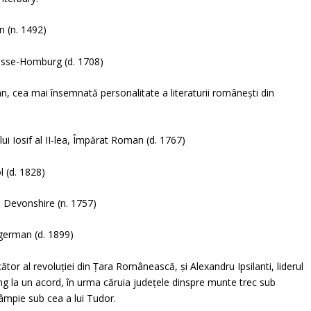
 (n. 1492)
Hesse-Homburg (d. 1708)
, cea mai însemnată personalitate a literaturii românești din
ui Iosif al II-lea, Împărat Roman (d. 1767)
l (d. 1828)
 Devonshire (n. 1757)
german (d. 1899)
tor al revoluției din Țara Românească, și Alexandru Ipsilanti, liderul
jung la un acord, în urma căruia județele dinspre munte trec sub
 câmpie sub cea a lui Tudor.