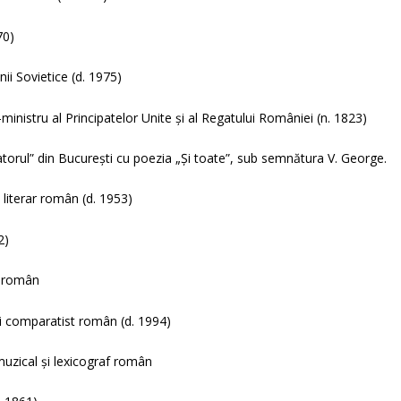
70)
ii Sovietice (d. 1975)
ministru al Principatelor Unite și al Regatului României (n. 1823)
torul” din București cu poezia „Și toate”, sub semnătura V. George.
c literar român (d. 1953)
2)
m român
și comparatist român (d. 1994)
muzical și lexicograf român