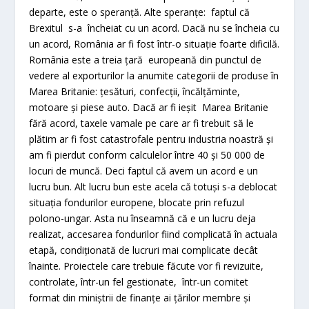
departe, este o speranță. Alte speranțe: faptul că
Brexitul s-a încheiat cu un acord. Dacă nu se încheia cu
un acord, România ar fi fost într-o situație foarte dificilă.
România este a treia țară europeană din punctul de
vedere al exporturilor la anumite categorii de produse în
Marea Britanie: țesături, confecții, încălțăminte,
motoare și piese auto. Dacă ar fi ieșit Marea Britanie
fără acord, taxele vamale pe care ar fi trebuit să le
plătim ar fi fost catastrofale pentru industria noastră și
am fi pierdut conform calculelor între 40 și 50 000 de
locuri de muncă. Deci faptul că avem un acord e un
lucru bun. Alt lucru bun este acela că totuși s-a deblocat
situația fondurilor europene, blocate prin refuzul
polono-ungar. Asta nu înseamnă că e un lucru deja
realizat, accesarea fondurilor fiind complicată în actuala
etapă, condiționată de lucruri mai complicate decât
înainte. Proiectele care trebuie făcute vor fi revizuite,
controlate, într-un fel gestionate, într-un comitet
format din miniștrii de finanțe ai țărilor membre și