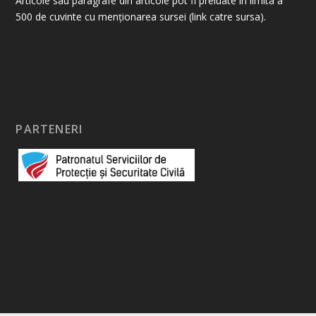
Articole sau paragrafe din articole pot fi preluate în limita a
500 de cuvinte cu menționarea sursei (link catre sursa).
PARTENERI