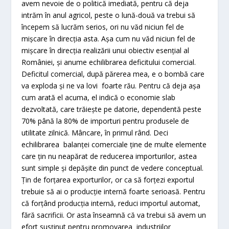
avem nevoie de o politică imediată, pentru că deja
intrăm în anul agricol, peste o lună-două va trebui să
începem să lucrăm serios, ori nu văd niciun fel de
mișcare în direcția asta. Așa cum nu văd niciun fel de
mișcare în direcția realizării unui obiectiv esențial al
României, și anume echilibrarea deficitului comercial.
Deficitul comercial, după părerea mea, e o bombă care
va exploda și ne va lovi foarte rău. Pentru că deja așa
cum arată el acuma, el indică o economie slab
dezvoltată, care trăiește pe datorie, dependentă peste
70% până la 80% de importuri pentru produsele de
utilitate zilnică. Mâncare, în primul rând. Deci
echilibrarea balanței comerciale ține de multe elemente
care țin nu neapărat de reducerea importurilor, astea
sunt simple și depășite din punct de vedere conceptual.
Țin de forțarea exporturilor, or ca să forțezi exportul
trebuie să ai o producție internă foarte serioasă. Pentru
că forțând producția internă, reduci importul automat,
fără sacrificii. Or asta înseamnă că va trebui să avem un
efort susținut pentru promovarea industriilor