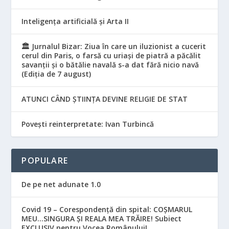
Inteligența artificială și Arta II
🏛️ Jurnalul Bizar: Ziua în care un iluzionist a cucerit
cerul din Paris, o farsă cu uriași de piatră a păcălit
savanții și o bătălie navală s-a dat fără nicio navă
(Ediția de 7 august)
ATUNCI CÂND ȘTIINȚA DEVINE RELIGIE DE STAT
Povești reinterpretate: Ivan Turbincă
POPULARE
De pe net adunate 1.0
Covid 19 – Corespondență din spital: COȘMARUL
MEU…SINGURA ȘI REALA MEA TRĂIRE! Subiect
EXCLUSIV pentru Vocea Românului!