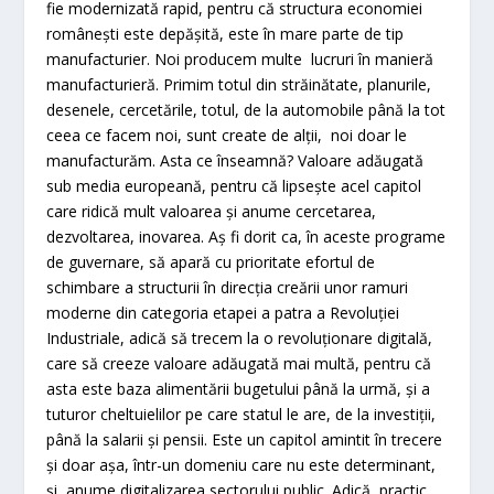
fie modernizată rapid, pentru că structura economiei
românești este depășită, este în mare parte de tip
manufacturier. Noi producem multe lucruri în manieră
manufacturieră. Primim totul din străinătate, planurile,
desenele, cercetările, totul, de la automobile până la tot
ceea ce facem noi, sunt create de alții, noi doar le
manufacturăm. Asta ce înseamnă? Valoare adăugată
sub media europeană, pentru că lipsește acel capitol
care ridică mult valoarea și anume cercetarea,
dezvoltarea, inovarea. Aș fi dorit ca, în aceste programe
de guvernare, să apară cu prioritate efortul de
schimbare a structurii în direcția creării unor ramuri
moderne din categoria etapei a patra a Revoluției
Industriale, adică să trecem la o revoluționare digitală,
care să creeze valoare adăugată mai multă, pentru că
asta este baza alimentării bugetului până la urmă, și a
tuturor cheltuielilor pe care statul le are, de la investiții,
până la salarii și pensii. Este un capitol amintit în trecere
și doar așa, într-un domeniu care nu este determinant,
și anume digitalizarea sectorului public. Adică practic