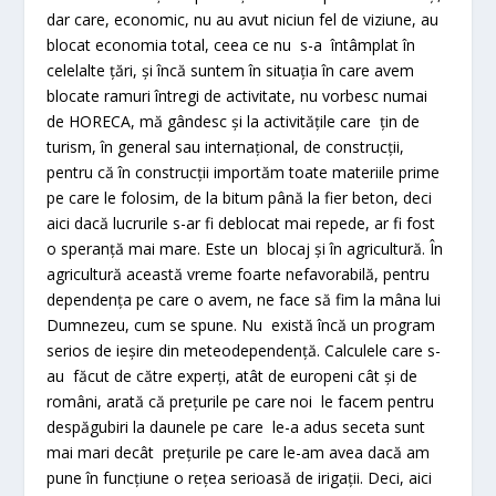
dar care, economic, nu au avut niciun fel de viziune, au
blocat economia total, ceea ce nu s-a întâmplat în
celelalte țări, și încă suntem în situația în care avem
blocate ramuri întregi de activitate, nu vorbesc numai
de HORECA, mă gândesc și la activitățile care țin de
turism, în general sau internațional, de construcții,
pentru că în construcții importăm toate materiile prime
pe care le folosim, de la bitum până la fier beton, deci
aici dacă lucrurile s-ar fi deblocat mai repede, ar fi fost
o speranță mai mare. Este un blocaj și în agricultură. În
agricultură această vreme foarte nefavorabilă, pentru
dependența pe care o avem, ne face să fim la mâna lui
Dumnezeu, cum se spune. Nu există încă un program
serios de ieșire din meteodependență. Calculele care s-
au făcut de către experți, atât de europeni cât și de
români, arată că prețurile pe care noi le facem pentru
despăgubiri la daunele pe care le-a adus seceta sunt
mai mari decât prețurile pe care le-am avea dacă am
pune în funcțiune o rețea serioasă de irigații. Deci, aici