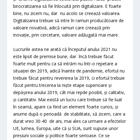
birocratizarea să fie înlocuită prin digitalizare. E foarte
bine, nu zicem nu, dar nu acolo se creează valoarea.
Digitalizarea trebuie să intre în ramuri producătoare de
valoare novativă, adică ramuri care creează prin
inovație, prin cercetare, valoare adăugată mai mare.
Lucrurile astea ne arată că începutul anului 2021 nu
este lipsit de premise bune, dar încă trebuie făcut
foarte mult pentru ca să intrăm nu într-o repetare a
situației din 2019, adică înainte de pandemie, efortul nu
trebuie făcut pentru revenirea la 2019, ci efortul trebuie
făcut pentru trecerea la niște etape superioare și
depășirea anului 2019, cât mai repde posibil, și calitativ,
și cantitativ. Mai există un lucru care trebuie să fie luat
în seamă, apare ca fiind un element foarte curios, și
anume după o perioadă de stabilitate, să zicem, care a
durat vreo 30-40 de ani, mai ales ca urmare a efectelor
UE, lumea, Europa, uite că și SUA, sunt supuse unor
presiuni sociale și politice foarte serioase. Ce se