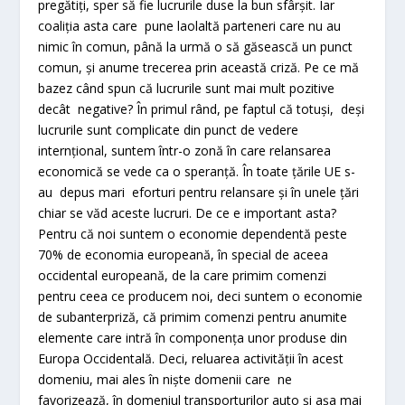
pregătiți, sper să fie lucrurile duse la bun sfârșit. Iar
coaliția asta care pune laolaltă parteneri care nu au
nimic în comun, până la urmă o să găsească un punct
comun, și anume trecerea prin această criză. Pe ce mă
bazez când spun că lucrurile sunt mai mult pozitive
decât negative? În primul rând, pe faptul că totuși, deși
lucrurile sunt complicate din punct de vedere
internțional, suntem într-o zonă în care relansarea
economică se vede ca o speranță. În toate țările UE s-
au depus mari eforturi pentru relansare și în unele țări
chiar se văd aceste lucruri. De ce e important asta?
Pentru că noi suntem o economie dependentă peste
70% de economia europeană, în special de aceea
occidental europeană, de la care primim comenzi
pentru ceea ce producem noi, deci suntem o economie
de subanterpriză, că primim comenzi pentru anumite
elemente care intră în componența unor produse din
Europa Occidentală. Deci, reluarea activității în acest
domeniu, mai ales în niște domenii care ne
favorizează, în domeniul transporturilor auto și așa mai