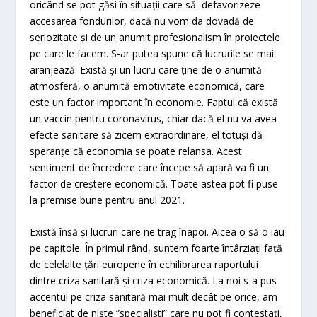
oricând se pot găsi în situații care să defavorizeze
accesarea fondurilor, dacă nu vom da dovadă de
seriozitate și de un anumit profesionalism în proiectele
pe care le facem. S-ar putea spune că lucrurile se mai
aranjează. Există și un lucru care ține de o anumită
atmosferă, o anumită emotivitate economică, care
este un factor important în economie. Faptul că există
un vaccin pentru coronavirus, chiar dacă el nu va avea
efecte sanitare să zicem extraordinare, el totuși dă
speranțe că economia se poate relansa. Acest
sentiment de încredere care începe să apară va fi un
factor de creștere economică. Toate astea pot fi puse
la premise bune pentru anul 2021.
Există însă și lucruri care ne trag înapoi. Aicea o să o iau
pe capitole. În primul rând, suntem foarte întârziați față
de celelalte țări europene în echilibrarea raportului
dintre criza sanitară și criza economică. La noi s-a pus
accentul pe criza sanitară mai mult decât pe orice, am
beneficiat de niște ”specialiști” care nu pot fi contestați,