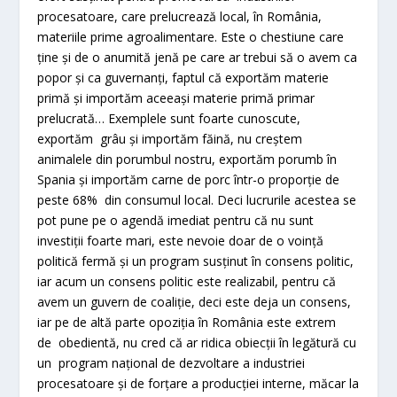
procesatoare, care prelucrează local, în România,
materiile prime agroalimentare. Este o chestiune care
ține și de o anumită jenă pe care ar trebui să o avem ca
popor și ca guvernanți, faptul că exportăm materie
primă și importăm aceeași materie primă primar
prelucrată… Exemplele sunt foarte cunoscute,
exportăm grâu și importăm făină, nu creștem
animalele din porumbul nostru, exportăm porumb în
Spania și importăm carne de porc într-o proporție de
peste 68% din consumul local. Deci lucrurile acestea se
pot pune pe o agendă imediat pentru că nu sunt
investiții foarte mari, este nevoie doar de o voință
politică fermă și un program susținut în consens politic,
iar acum un consens politic este realizabil, pentru că
avem un guvern de coaliție, deci este deja un consens,
iar pe de altă parte opoziția în România este extrem
de obedientă, nu cred că ar ridica obiecții în legătură cu
un program național de dezvoltare a industriei
procesatoare și de forțare a producției interne, măcar la