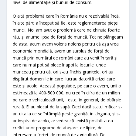
nivel de alimentație și bunuri de consum.
O altă problemă care în România nu e rezolvabilă încă,
în alte părți a început să fie, este reglementarea pieței
muncii. Noi am avut o problemă care ne chinuia foarte
rău, și anume lipsa de forță de muncă. Tot ne plângeam
de asta, acum avem volens nolens pentru că așa vrea
economia mondială, avem un surplus de forță de
muncă prin numărul de români care au venit în țară și
care nu mai pot să plece înapoi la locurile unde
munceau pentru că, ori s-au închis granițele, ori au
dispărut domeniile în care lucrau datorită crizei care
este și acolo. Această populație, pe care o avem, unii o
estimează la 400-500 000, nu cred în cifra de un milion
pe care o vehiculează unii, este, în general, de obârșie
rurală. Ei au plecat de la sapă. Deci dacă statul măcar s-
ar uita la ce se întâmplă peste graniță, în Ungaria, și s-
ar inspira de acolo, ar vedea că există posibilitatea
creării unor programe de atașare, de lipire, de
interesare a forței de muncă de agricultură. De