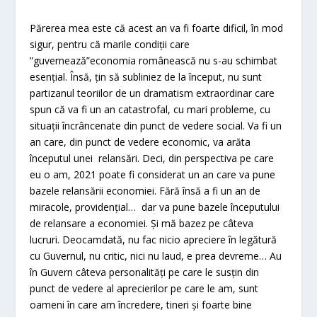
Părerea mea este că acest an va fi foarte dificil, în mod
sigur, pentru că marile condiții care
”guvernează”economia românească nu s-au schimbat
esențial. Însă, țin să subliniez de la început, nu sunt
partizanul teoriilor de un dramatism extraordinar care
spun că va fi un an catastrofal, cu mari probleme, cu
situații încrâncenate din punct de vedere social. Va fi un
an care, din punct de vedere economic, va arăta
începutul unei relansări. Deci, din perspectiva pe care
eu o am, 2021 poate fi considerat un an care va pune
bazele relansării economiei. Fără însă a fi un an de
miracole, providențial… dar va pune bazele începutului
de relansare a economiei. Și mă bazez pe câteva
lucruri. Deocamdată, nu fac nicio apreciere în legătură
cu Guvernul, nu critic, nici nu laud, e prea devreme… Au
în Guvern câteva personalități pe care le susțin din
punct de vedere al aprecierilor pe care le am, sunt
oameni în care am încredere, tineri și foarte bine