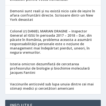
Demonii sunt reali și nu există nicio cale de ieșire în
afara confruntării directe. Scrisoare dintr-un New
York devastat
Colonel (r) DANIEL MARIAN DRAGNE – Inspector
General al IGSU în perioada 2017 – 2018 – Dar, din
păcate în România, problema aceasta a asumării
responsabilităţii personale este o noţiune de
management mai îndepărtat pierdut, uneori, în
negura vremurilor.
Isteria omicron dezumflată de cercetarea
profesorului de biologie și biochimie moleculară
Jacques Fantini
Vaccinurile anticovid sub lupa unuia dintre cei mai
stimați medici și cercetători americani
INFO UTILE