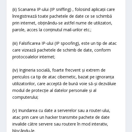
(ii) Scanarea IP-ului (IP sniffing) , folosind aplicații care
înregistrează toate pachetele de date ce se schimbă
prin internet, obținându-se astfel nume de utilizatori,
parole, acces la conținutul mail-urilor etc.;
(iii) Falsificarea IP-ului (IP spoofing), este un tip de atac
care vizează pachetele de schimb de date, conform
protocoalelor internet;
(iv) Ingineria socială, foarte frecvent și extrem de
periculos ca tip de atac cibernetic, bazat pe ignoranța
utilizatorilor, care acceptă de bună voie să-și dezvăluie
modul de protecție al datelor personale și al
computerului;
(v) Inundarea cu date a serverelor sau a router-ului,
atac prin care un hacker transmite pachete de date
invalide către servere sau routere în mod interativ,
blocându-le.