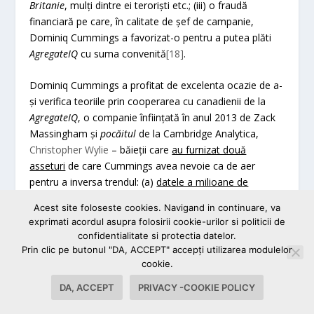
Britanie
, mulți dintre ei teroriști etc.; (iii) o fraudă
financiară pe care, în calitate de șef de campanie,
Dominiq Cummings a favorizat-o pentru a putea plăti
AgregateIQ
cu suma convenită
[18]
.
Dominiq Cummings a profitat de excelenta ocazie de a-
și verifica teoriile prin cooperarea cu canadienii de la
AgregateIQ
, o companie înființată în anul 2013 de Zack
Massingham și
pocăitul
de la Cambridge Analytica,
Christopher Wylie
– băieții care
au furnizat două
asseturi
de care Cummings avea nevoie ca de aer
pentru a inversa trendul: (a)
datele a milioane de
utilizatori britanici ai Facebook
și (b)
tehnologia de a-i
Acest site foloseste cookies. Navigand in continuare, va
ținti pe cei vulnerabili cu mesajele
fake
care să-i
exprimati acordul asupra folosirii cookie-urilor si politicii de
determine
să participe la vot și să voteze LEAVE
.
confidentialitate si protectia datelor.
Prin clic pe butonul "DA, ACCEPT" accepţi utilizarea modulelor
Să nu ne înșelăm: acele ”date ale milioane de alegători”
cookie.
au fost obținute prin atacuri cibernetice (inginerie
DA, ACCEPT
PRIVACY -COOKIE POLICY
socială), folosind diverse scheme de inginerie socială,
unele mai sofisticate, altele mai puțin sofisticate. Aceste