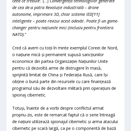
ceea ce trebuie
’
.
(…)
Convergența tehnologiilor generate
de cea de-a patra Revoluție industrială – drone
autonome, imprimare 3D, chiar sisteme IED
[11]
inteligente – poate revizui acest adevăr. Poate fi un game-
changer pentru națiunile mici (inclusiv pentru frontiera
NATO).
”
Cred că avem cu toții în minte exemplul Coreei de Nord,
o națiune mică și permanent supusă sancțiunilor
economice din partea Organizației Națiunilor Unite
pentru că dezvoltă arme de distrugere în masă,
sprijinită limitat de China și Federația Rusă, care își
obține o bună parte din resursele cu care finanțează
programul său de dezvoltare militară prin operațiuni de
spionaj cibernetic.
Totuși, înainte de a vorbi despre conflictul armat
propriu-zis, este de remarcat faptul că o serie întreagă
de națiuni utilizează spionajul cibernetic și arma atacului
cibernetic pe scară largă, ca pe o componentă de bază