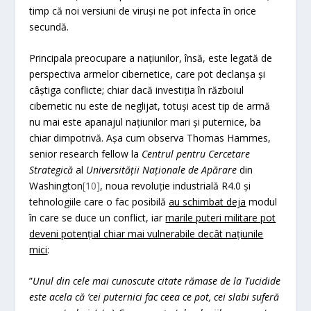
timp că noi versiuni de viruși ne pot infecta în orice
secundă.
Principala preocupare a națiunilor, însă, este legată de
perspectiva armelor cibernetice, care pot declanșa și
câștiga conflicte; chiar dacă investiția în războiul
cibernetic nu este de neglijat, totuși acest tip de armă
nu mai este apanajul națiunilor mari și puternice, ba
chiar dimpotrivă. Așa cum observa Thomas Hammes,
senior research fellow la
Centrul pentru Cercetare
Strategică
al
Universității Naționale de Apărare
din
Washington
[10]
, noua revoluție industrială R4.0 și
tehnologiile care o fac posibilă
au schimbat deja
modul
în care se duce un conflict, iar
marile puteri militare pot
deveni potențial chiar mai vulnerabile decât națiunile
mici
:
”
Unul din cele mai cunoscute citate rămase de la Tucidide
este acela că
’
cei puternici fac ceea ce pot, cei slabi suferă