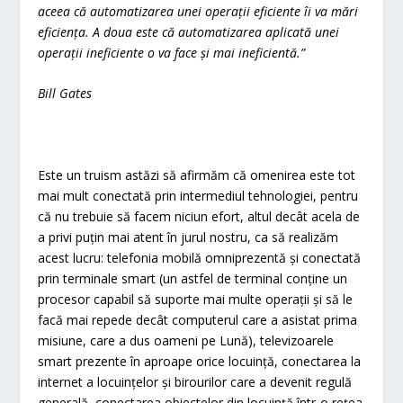
aceea că automatizarea unei operații eficiente îi va mări
eficiența. A doua este că automatizarea aplicată unei
operații ineficiente o va face și mai ineficientă.
”
Bill Gates
Este un truism astăzi să afirmăm că omenirea este tot
mai mult conectată prin intermediul tehnologiei, pentru
că nu trebuie să facem niciun efort, altul decât acela de
a privi puțin mai atent în jurul nostru, ca să realizăm
acest lucru: telefonia mobilă omniprezentă și conectată
prin terminale smart (un astfel de terminal conține un
procesor capabil să suporte mai multe operații și să le
facă mai repede decât computerul care a asistat prima
misiune, care a dus oameni pe Lună), televizoarele
smart prezente în aproape orice locuință, conectarea la
internet a locuințelor și birourilor care a devenit regulă
generală, conectarea obiectelor din locuință într-o rețea