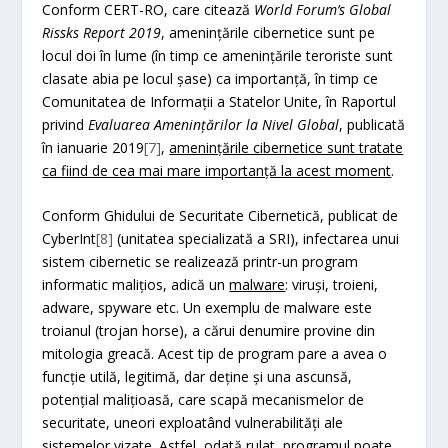
Conform CERT-RO, care citează
World Forum
’
s Global
Rissks Report 2019
, amenințările cibernetice sunt pe
locul doi în lume (în timp ce amenințările teroriste sunt
clasate abia pe locul șase) ca importanță, în timp ce
Comunitatea de Informații a Statelor Unite, în Raportul
privind
Evaluarea Amenințărilor la Nivel Global
, publicată
în ianuarie 2019
[7]
,
amenințările cibernetice sunt tratate
ca fiind de cea mai mare importanță la acest moment
.
Conform Ghidului de Securitate Cibernetică, publicat de
CyberInt
[8]
(unitatea specializată a SRI), infectarea unui
sistem cibernetic se realizează printr-un program
informatic malițios, adică un
malware
: viruși, troieni,
adware, spyware etc. Un exemplu de malware este
troianul (trojan horse), a cărui denumire provine din
mitologia greacă. Acest tip de program pare a avea o
funcție utilă, legitimă, dar deține și una ascunsă,
potențial malițioasă, care scapă mecanismelor de
securitate, uneori exploatând vulnerabilități ale
sistemelor vizate. Astfel, odată rulat, programul poate