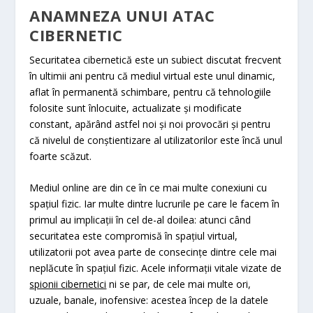
ANAMNEZA UNUI ATAC
CIBERNETIC
Securitatea cibernetică este un subiect discutat frecvent
în ultimii ani pentru că mediul virtual este unul dinamic,
aflat în permanentă schimbare, pentru că tehnologiile
folosite sunt înlocuite, actualizate și modificate
constant, apărând astfel noi și noi provocări și pentru
că nivelul de conștientizare al utilizatorilor este încă unul
foarte scăzut.
Mediul online are din ce în ce mai multe conexiuni cu
spațiul fizic. Iar multe dintre lucrurile pe care le facem în
primul au implicații în cel de-al doilea: atunci când
securitatea este compromisă în spațiul virtual,
utilizatorii pot avea parte de consecințe dintre cele mai
neplăcute în spațiul fizic. Acele informații vitale vizate de
spionii cibernetici
ni se par, de cele mai multe ori,
uzuale, banale, inofensive: acestea încep de la datele