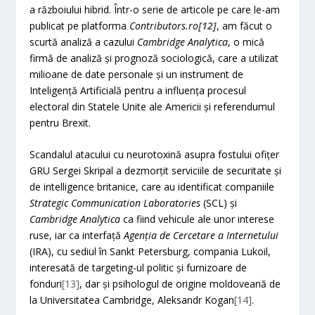
a războiului hibrid. Într-o serie de articole pe care le-am
publicat pe platforma
Contributors.ro
[12]
, am făcut o
scurtă analiză a cazului
Cambridge Analytica
, o mică
firmă de analiză și prognoză sociologică, care a utilizat
milioane de date personale și un instrument de
Inteligență Artificială pentru a influența procesul
electoral din Statele Unite ale Americii și referendumul
pentru Brexit.
Scandalul atacului cu neurotoxină asupra fostului ofițer
GRU Sergei Skripal a dezmorțit serviciile de securitate și
de intelligence britanice, care au identificat companiile
Strategic Communication Laboratories
(SCL) și
Cambridge Analytica
ca fiind vehicule ale unor interese
ruse, iar ca interfață
Agenția de Cercetare a Internetului
(IRA), cu sediul în Sankt Petersburg, compania Lukoil,
interesată de targeting-ul politic și furnizoare de
fonduri
[13]
, dar și psihologul de origine moldoveană de
la Universitatea Cambridge, Aleksandr Kogan
[14]
.