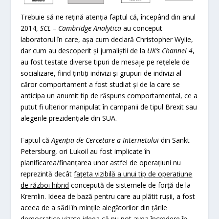
Trebuie să ne rețină atenția faptul că, începând din anul
2014,
SCL – Cambridge Analytica
au conceput
laboratorul în care, așa cum declară Christopher Wylie,
dar cum au descoperit și jurnaliștii de la
UK’s Channel 4
,
au fost testate diverse tipuri de mesaje pe rețelele de
socializare, fiind țintiți indivizi și grupuri de indivizi al
căror comportament a fost studiat și de la care se
anticipa un anumit tip de răspuns comportamental, ce a
putut fi ulterior manipulat în campanii de tipul Brexit sau
alegerile prezidențiale din SUA.
Faptul că
Agenția de Cercetare a Internetului
din Sankt
Petersburg, ori Lukoil au fost implicate în
planificarea/finanțarea unor astfel de operațiuni nu
reprezintă decât
fațeta vizibilă a unui tip de operațiune
de război hibrid
concepută de sistemele de forță de la
Kremlin. Ideea de bază pentru care au plătit rușii, a fost
aceea de a sădi în mințile alegătorilor din țările
democratice vizate ideea că nu pot avea încredere în