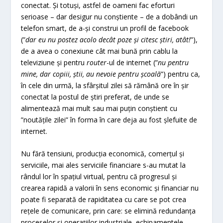
conectat. Și totuși, astfel de oameni fac eforturi
serioase – dar desigur nu conștiente – de a dobândi un
telefon smart, de a-și construi un profil de facebook
(”
dar eu nu postez acolo decât poze și citesc știri, atât!
”),
de a avea o conexiune cât mai bună prin cablu la
televiziune și pentru
router
-ul de internet (”
nu pentru
mine, dar copiii, știi, au nevoie pentru școală
”) pentru ca,
în cele din urmă, la sfârșitul zilei să rămână ore în șir
conectat la postul de știri preferat, de unde se
alimentează mai mult sau mai puțin conștient cu
”noutățile zilei” în forma în care deja au fost șlefuite de
internet.
Nu fără tensiuni, producția economică, comerțul și
serviciile, mai ales serviciile financiare s-au mutat la
rândul lor în spațiul virtual, pentru că progresul și
crearea rapidă a valorii în sens economic și financiar nu
poate fi separată de rapiditatea cu care se pot crea
rețele de comunicare, prin care: se elimină redundanța
proceselor și operațiilor industriale, echipamentele