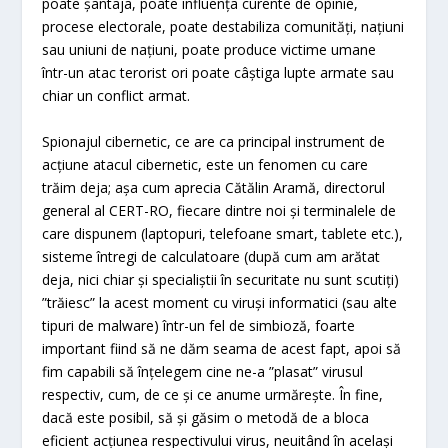
poate șantaja, poate influența curente de opinie,
procese electorale, poate destabiliza comunități, națiuni
sau uniuni de națiuni, poate produce victime umane
într-un atac terorist ori poate câștiga lupte armate sau
chiar un conflict armat.
Spionajul cibernetic, ce are ca principal instrument de
acțiune atacul cibernetic, este un fenomen cu care
trăim deja; așa cum aprecia Cătălin Aramă, directorul
general al CERT-RO, fiecare dintre noi și terminalele de
care dispunem (laptopuri, telefoane smart, tablete etc.),
sisteme întregi de calculatoare (după cum am arătat
deja, nici chiar și specialiștii în securitate nu sunt scutiți)
”trăiesc” la acest moment cu viruși informatici (sau alte
tipuri de malware) într-un fel de simbioză, foarte
important fiind să ne dăm seama de acest fapt, apoi să
fim capabili să înțelegem cine ne-a ”plasat” virusul
respectiv, cum, de ce și ce anume urmărește. În fine,
dacă este posibil, să și găsim o metodă de a bloca
eficient acțiunea respectivului virus, neuitând în același