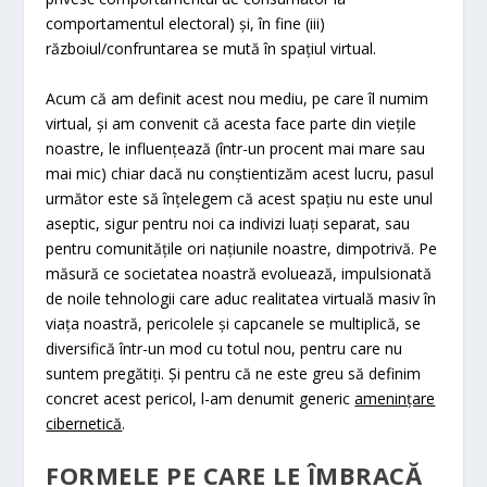
comportamentul electoral) și, în fine (iii)
războiul/confruntarea se mută în spațiul virtual.
Acum că am definit acest nou mediu, pe care îl numim
virtual, și am convenit că acesta face parte din viețile
noastre, le influențează (într-un procent mai mare sau
mai mic) chiar dacă nu conștientizăm acest lucru, pasul
următor este să înțelegem că acest spațiu nu este unul
aseptic, sigur pentru noi ca indivizi luați separat, sau
pentru comunitățile ori națiunile noastre, dimpotrivă. Pe
măsură ce societatea noastră evoluează, impulsionată
de noile tehnologii care aduc realitatea virtuală masiv în
viața noastră, pericolele și capcanele se multiplică, se
diversifică într-un mod cu totul nou, pentru care nu
suntem pregătiți. Și pentru că ne este greu să definim
concret acest pericol, l-am denumit generic
amenințare
cibernetică
.
FORMELE PE CARE LE ÎMBRACĂ