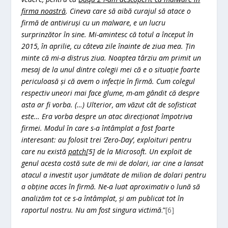
firma noastră
. Cineva care să aibă curajul să atace o
firmă de antiviruși cu un malware, e un lucru
surprinzător în sine. Mi-amintesc că totul a început în
2015, în aprilie, cu câteva zile înainte de ziua mea. Țin
minte că mi-a distrus ziua. Noaptea târziu am primit un
mesaj de la unul dintre colegii mei că e o situație foarte
periculoasă și că avem o infecție în firmă. Cum colegul
respectiv uneori mai face glume, m-am gândit că despre
asta ar fi vorba. (…) Ulterior, am văzut cât de sofisticat
este… Era vorba despre un atac direcționat împotriva
firmei. Modul în care s-a întâmplat a fost foarte
interesant: au folosit trei
’Zero-Day
’, exploituri pentru
care nu există
patch
[5]
de la Microsoft. Un exploit de
genul acesta costă sute de mii de dolari, iar cine a lansat
atacul a investit ușor jumătate de milion de dolari pentru
a obține acces în firmă. Ne-a luat aproximativ o lună să
analizăm tot ce s-a întâmplat, și am publicat tot în
raportul nostru. Nu am fost singura victimă
.”
[6]