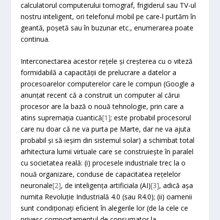
calculatorul computerului tomograf, frigiderul sau TV-ul
nostru inteligent, ori telefonul mobil pe care-l purtăm în
geantă, poșetă sau în buzunar etc., enumerarea poate
continua.
Interconectarea acestor rețele și creșterea cu o viteză
formidabilă a capacității de prelucrare a datelor a
procesoarelor computerelor care le compun (Google a
anunțat recent că a construit un computer al cărui
procesor are la bază o nouă tehnologie, prin care a
atins supremația cuantică
[1]
; este probabil procesorul
care nu doar că ne va purta pe Marte, dar ne va ajuta
probabil și să ieșim din sistemul solar) a schimbat total
arhitectura lumii virtuale care se construiește în paralel
cu societatea reală: (i) procesele industriale trec la o
nouă organizare, conduse de capacitatea rețelelor
neuronale
[2]
, de inteligența artificiala (AI)
[3]
, adică așa
numita Revoluție Industrială 4.0 (sau R4.0); (ii) oamenii
sunt condiționați eficient în alegerile lor (de la cele ce
privesc comportamentul de consumator la