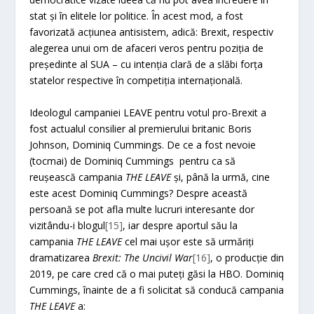
stat și în elitele lor politice. În acest mod, a fost
favorizată acțiunea antisistem, adică: Brexit, respectiv
alegerea unui om de afaceri veros pentru poziția de
președinte al SUA – cu intenția clară de a slăbi forța
statelor respective în competiția internațională.
Ideologul campaniei LEAVE pentru votul pro-Brexit a
fost actualul consilier al premierului britanic Boris
Johnson, Dominiq Cummings. De ce a fost nevoie
(tocmai) de Dominiq Cummings pentru ca să
reușească campania
THE LEAVE
și, până la urmă, cine
este acest Dominiq Cummings? Despre această
persoană se pot afla multe lucruri interesante dor
vizitându-i blogul
[15]
, iar despre aportul său la
campania
THE LEAVE
cel mai ușor este să urmăriți
dramatizarea
Brexit: The Uncivil War
[16]
, o producție din
2019, pe care cred că o mai puteți găsi la HBO. Dominiq
Cummings, înainte de a fi solicitat să conducă campania
THE LEAVE
a: