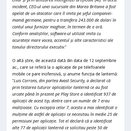
incident, CEO-ul unei sucursale din Marea Britanie a fost
apelat de un atacator care îl imita pe șeful companiei-
mamă germane, pentru a transfera 243.000 de dolari în
contul unui furnizor maghiar, în termen de o oră.
Conform analiștilor, software-ul utilizat imita cu
acuratețe mare vocea, accentul și alte caracteristici ale
tonului directorului executiv
.”
O altă știre, de această dată din data de 12 septembrie
ac., care se referă la o aplicație de pe telefoanele
mobile ce pare inofensivă, și anume funcția de lanternă:
”
Luis Corrons, din partea Avast Security, a declarat că
prin testarea tuturor aplicațiilor lanternă ce au fost
urcate până în prezent pe Play Store a identificat 937 de
aplicații de acest tip, dintre care un număr de 7 erau
malițioase. Cu excepția celor 7, acesta a mai identificat o
mulțime de astfel de aplicații ce necesitau în medie 25 de
permisiuni per aplicație. Tot el declară că a identificat
alte 77 de aplicații lanternă ce solicitau peste 50 de