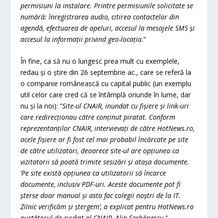
permisiuni la instalare. Printre permisiunile solicitate se
numără: înregistrarea audio, citirea contactelor din
agendă, efectuarea de apeluri, accesul la mesajele SMS și
accesul la informații privind geo-locația.
”
În fine, ca să nu o lungesc prea mult cu exemplele,
redau și o știre din 26 septembrie ac., care se referă la
o companie românească cu capital public (un exemplu
util celor care cred că se întâmplă oriunde în lume, dar
nu și la noi): ”
Site-ul CNAIR, inundat cu fișiere și link-uri
care redirecționau către conținut piratat.
Conform
reprezentanților CNAIR, intervievați de către HotNews.ro,
acele fișiere ar fi fost cel mai probabil încărcate pe site
de către utilizatori, deoarece site-ul are opțiunea ca
vizitatorii să poată trimite sesizări și atașa documente.
’Pe site există opțiunea ca utilizatorii să încarce
documente, inclusiv PDF-uri. Aceste documente pot fi
șterse doar manual și asta fac colegii noștri de la IT.
Zilnic verificăm și ștergem
’, a explicat pentru HotNews.ro
purtătorul de cuvânt al CNAIR, Alin Șerbănescu.
”