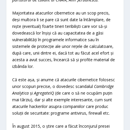
Majoritatea atacurilor cibernetice au un scop precis,
deși multora li se pare că sunt date la întâmplare, de
niște (eventual) foarte tineri teribiliști care vor să-și
dovedească lor înșiși că au capacitatea de a găsi
vulnerabilități în programele informatice sau în
sistemele de protecție ale unor rețele de calculatoare,
după care, unii dintre ei, dacă tot au făcut acel efort și
acesta a avut succes, încearcă să și profite material de
izbânda lor.
Că este așa, și anume că atacurile cibernetice folosesc
unor scopuri precise, o dovedesc scandalul
Cambridge
Analytica
și
AgregateIQ
(de care o să ne ocupăm puțin
mai târziu), dar și alte exemple interesante, cum sunt
atacurile hackerilor asupra companiilor care produc
soluții de securitate: programe antivirus, firewall etc.
În august 2015, o știre care a făcut înconjurul presei