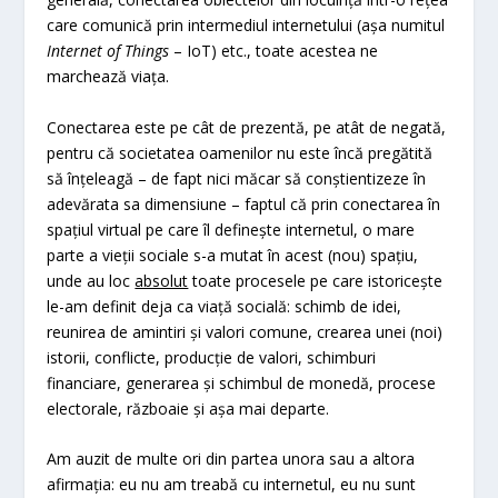
care comunică prin intermediul internetului (așa numitul
Internet of Things
– IoT) etc., toate acestea ne
marchează viața.
Conectarea este pe cât de prezentă, pe atât de negată,
pentru că societatea oamenilor nu este încă pregătită
să înțeleagă – de fapt nici măcar să conștientizeze în
adevărata sa dimensiune – faptul că prin conectarea în
spațiul virtual pe care îl definește internetul, o mare
parte a vieții sociale s-a mutat în acest (nou) spațiu,
unde au loc
absolut
toate procesele pe care istoricește
le-am definit deja ca viață socială: schimb de idei,
reunirea de amintiri și valori comune, crearea unei (noi)
istorii, conflicte, producție de valori, schimburi
financiare, generarea și schimbul de monedă, procese
electorale, războaie și așa mai departe.
Am auzit de multe ori din partea unora sau a altora
afirmația: eu nu am treabă cu internetul, eu nu sunt