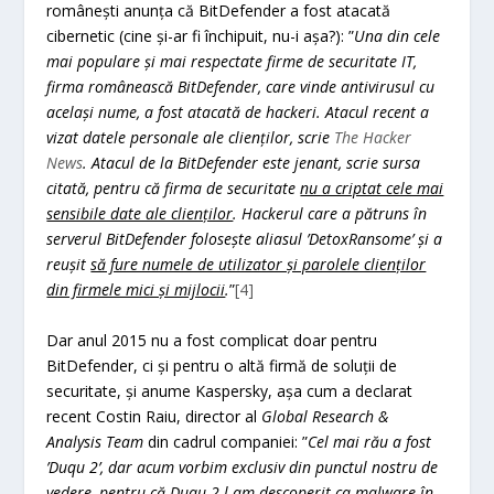
românești anunța că BitDefender a fost atacată
cibernetic (cine și-ar fi închipuit, nu-i așa?): ”
Una din cele
mai populare și mai respectate firme de securitate IT,
firma românească BitDefender, care vinde antivirusul cu
același nume, a fost atacată de hackeri. Atacul recent a
vizat datele personale ale clienților, scrie
The Hacker
News
. Atacul de la BitDefender este jenant, scrie sursa
citată, pentru că firma de securitate
nu a criptat cele mai
sensibile date ale clienților
. Hackerul care a pătruns în
serverul BitDefender folosește aliasul
’DetoxRansome
’ și a
reușit
să fure numele de utilizator și parolele clienților
din firmele mici și mijlocii
.
”
[4]
Dar anul 2015 nu a fost complicat doar pentru
BitDefender, ci și pentru o altă firmă de soluții de
securitate, și anume Kaspersky, așa cum a declarat
recent Costin Raiu, director al
Global Research &
Analysis Team
din cadrul companiei: ”
Cel mai rău a fost
’Duqu 2
’, dar acum vorbim exclusiv din punctul nostru de
vedere, pentru că
Duqu 2 l-am descoperit ca malware în