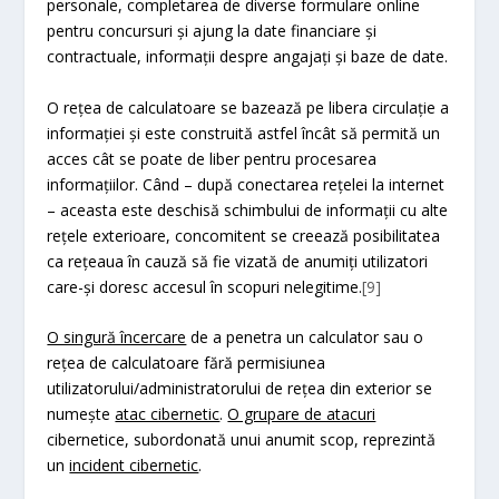
personale, completarea de diverse formulare online
pentru concursuri și ajung la date financiare și
contractuale, informații despre angajați și baze de date.
O rețea de calculatoare se bazează pe libera circulație a
informației și este construită astfel încât să permită un
acces cât se poate de liber pentru procesarea
informațiilor. Când – după conectarea rețelei la internet
– aceasta este deschisă schimbului de informații cu alte
rețele exterioare, concomitent se creează posibilitatea
ca rețeaua în cauză să fie vizată de anumiți utilizatori
care-și doresc accesul în scopuri nelegitime.
[9]
O singură încercare
de a penetra un calculator sau o
rețea de calculatoare fără permisiunea
utilizatorului/administratorului de rețea din exterior se
numește
atac cibernetic
.
O grupare de atacuri
cibernetice, subordonată unui anumit scop, reprezintă
un
incident cibernetic
.