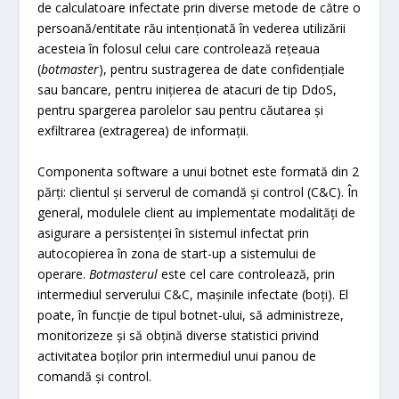
de calculatoare infectate prin diverse metode de către o
persoană/entitate rău intenționată în vederea utilizării
acesteia în folosul celui care controlează rețeaua
(
botmaster
), pentru sustragerea de date confidențiale
sau bancare, pentru inițierea de atacuri de tip DdoS,
pentru spargerea parolelor sau pentru căutarea și
exfiltrarea (extragerea) de informații.
Componenta software a unui botnet este formată din 2
părți: clientul și serverul de comandă și control (C&C). În
general, modulele client au implementate modalități de
asigurare a persistenței în sistemul infectat prin
autocopierea în zona de start-up a sistemului de
operare.
Botmasterul
este cel care controlează, prin
intermediul serverului C&C, mașinile infectate (boți). El
poate, în funcţie de tipul botnet-ului, să administreze,
monitorizeze și să obțină diverse statistici privind
activitatea boților prin intermediul unui panou de
comandă și control.