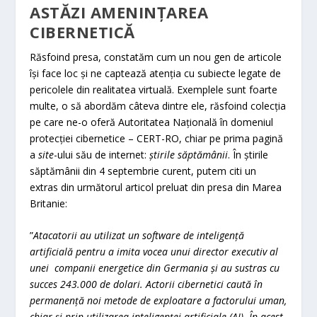
ASTĂZI AMENINȚAREA
CIBERNETICĂ
Răsfoind presa, constatăm cum un nou gen de articole
își face loc și ne captează atenția cu subiecte legate de
pericolele din realitatea virtuală. Exemplele sunt foarte
multe, o să abordăm câteva dintre ele, răsfoind colecția
pe care ne-o oferă Autoritatea Națională în domeniul
protecției cibernetice – CERT-RO, chiar pe prima pagină
a
site
-ului său de internet:
știrile săptămânii
. În știrile
săptămânii din 4 septembrie curent, putem citi un
extras din următorul articol preluat din presa din Marea
Britanie:
”
Atacatorii au utilizat un software de inteligență
artificială pentru a imita vocea unui director executiv al
unei companii energetice din Germania și au sustras cu
succes 243.000 de dolari. Actorii cibernetici caută în
permanență noi metode de exploatare a factorului uman,
chiar și prin utilizarea inteligenței artificiale (AI). În acest