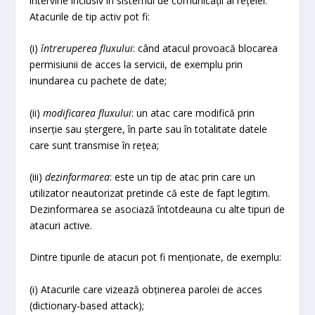
intervine inclusiv în sistemul de comunicații al rețelei.
Atacurile de tip activ pot fi:
(i)
întreruperea fluxului
: când atacul provoacă blocarea
permisiunii de acces la servicii, de exemplu prin
inundarea cu pachete de date;
(ii)
modificarea fluxului
: un atac care modifică prin
inserție sau ștergere, în parte sau în totalitate datele
care sunt transmise în rețea;
(iii)
dezinformarea
: este un tip de atac prin care un
utilizator neautorizat pretinde că este de fapt legitim.
Dezinformarea se asociază întotdeauna cu alte tipuri de
atacuri active.
Dintre tipurile de atacuri pot fi menționate, de exemplu:
(i) Atacurile care vizează obținerea parolei de acces
(dictionary-based attack);