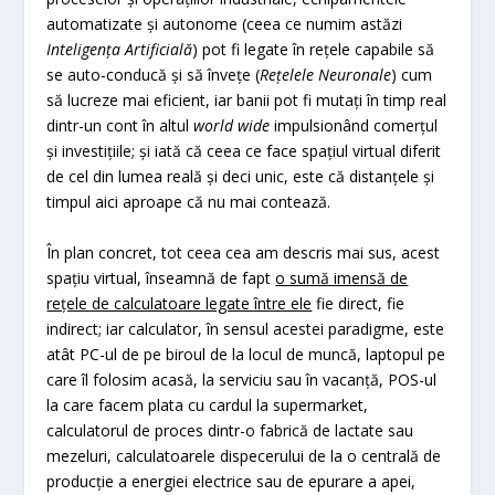
automatizate și autonome (ceea ce numim astăzi
Inteligența Artificială
) pot fi legate în rețele capabile să
se auto-conducă și să învețe (
Rețelele Neuronale
) cum
să lucreze mai eficient, iar banii pot fi mutați în timp real
dintr-un cont în altul
world wide
impulsionând comerțul
și investițiile; și iată că ceea ce face spațiul virtual diferit
de cel din lumea reală și deci unic, este că distanțele și
timpul aici aproape că nu mai contează.
În plan concret, tot ceea cea am descris mai sus, acest
spațiu virtual, înseamnă de fapt
o sumă imensă de
rețele de calculatoare legate între ele
fie direct, fie
indirect; iar calculator, în sensul acestei paradigme, este
atât PC-ul de pe biroul de la locul de muncă, laptopul pe
care îl folosim acasă, la serviciu sau în vacanță, POS-ul
la care facem plata cu cardul la supermarket,
calculatorul de proces dintr-o fabrică de lactate sau
mezeluri, calculatoarele dispecerului de la o centrală de
producție a energiei electrice sau de epurare a apei,