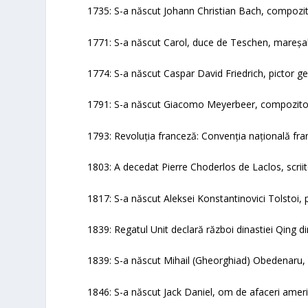
1735: S-a născut Johann Christian Bach, compozi
1771: S-a născut Carol, duce de Teschen, mareșal 
1774: S-a născut Caspar David Friedrich, pictor g
1791: S-a născut Giacomo Meyerbeer, compozito
1793: Revoluția franceză: Convenția națională fran
1803: A decedat Pierre Choderlos de Laclos, scriit
1817: S-a născut Aleksei Konstantinovici Tolstoi, 
1839: Regatul Unit declară război dinastiei Qing di
1839: S-a născut Mihail (Gheorghiad) Obedenaru, m
1846: S-a născut Jack Daniel, om de afaceri ameri