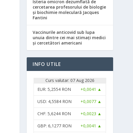
Isteria omicron dezumflată de
cercetarea profesorului de biologie
și biochimie moleculară Jacques
Fantini
Vaccinurile anticovid sub lupa
unuia dintre cei mai stimați medici
și cercetători americani
INFO UTILE
Curs valutar: 07 Aug 2026
EUR
: 5,2554 RON
+0,0041 ▲
USD
: 4,5584 RON
+0,0077 ▲
CHF
: 5,6244 RON
+0,0023 ▲
GBP
: 6,1277 RON
+0,0041 ▲