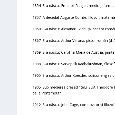
1854: S-a născut Emanoil Riegler, medic și farma
1857: A decedat Auguste Comte, filosof, matemati
1858: S-a născut Alexandru Vlahuță, scriitor româ
1867: S-a născut Arthur Verona, pictor român (d. 
1869: S-a născut Carolina Maria de Austria, prin
1888: S-a născut Sarvepalli Radhakrishnan, filosof și
1905: S-a născut Arthur Koestler, scriitor englez 
1905: Sub medierea președintelui SUA Theodore Ro
de la Portsmouth.
1912: S-a născut John Cage, compozitor și filozof