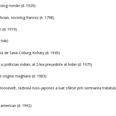
colog român (d. 1929)
cian, sociolog francez (n. 1798)
n (d. 1919)
1946)
țesă de Saxa-Coburg-Kohary (d. 1945)
 politician indian, al 2-lea președinte al Indiei (d. 1975)
de origine maghiară (d. 1983)
osevelt, războiul ruso-japonez a luat sfârșit prin semnarea tratatulu
 american (d. 1992)