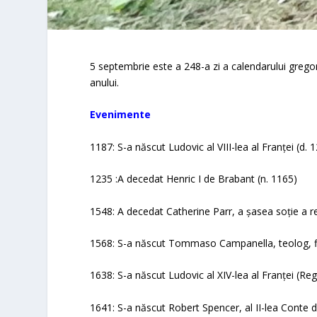
5 septembrie este a 248-a zi a calendarului gregoria
anului.
Evenimente
1187: S-a născut Ludovic al VIII-lea al Franței (d. 
1235 :A decedat Henric I de Brabant (n. 1165)
1548: A decedat Catherine Parr, a șasea soție a rege
1568: S-a născut Tommaso Campanella, teolog, fil
1638: S-a născut Ludovic al XIV-lea al Franței (Re
1641: S-a născut Robert Spencer, al II-lea Conte 