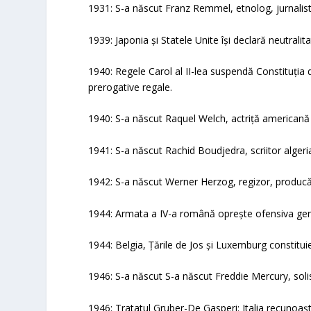
1931: S-a născut Franz Remmel, etnolog, jurnalis
1939: Japonia și Statele Unite își declară neutralit
1940: Regele Carol al II-lea suspendă Constituția 
prerogative regale.
1940: S-a născut Raquel Welch, actriță americană
1941: S-a născut Rachid Boudjedra, scriitor algeri
1942: S-a născut Werner Herzog, regizor, producăt
1944: Armata a IV-a română oprește ofensiva germ
1944: Belgia, Țările de Jos și Luxemburg constitui
1946: S-a născut S-a născut Freddie Mercury, soli
1946: Tratatul Gruber-De Gasperi: Italia recunoaște