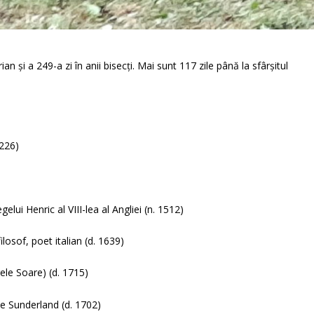
n și a 249-a zi în anii bisecți. Mai sunt 117 zile până la sfârșitul
1226)
lui Henric al VIII-lea al Angliei (n. 1512)
osof, poet italian (d. 1639)
gele Soare) (d. 1715)
de Sunderland (d. 1702)