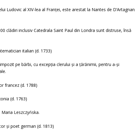
lui Ludovic al XIV-lea al Franței, este arestat la Nantes de D’Artagnan
0 clădiri inclusiv Catedrala Saint Paul din Londra sunt distruse, însă
ematician italian (d. 1733)
mpozit pe bărbi, cu excepția clerului și a țărănimii, pentru a-și
ale.
or francez (d. 1788)
xonia (d. 1763)
cu Maria Leszczyńska.
tor și poet german (d. 1813)