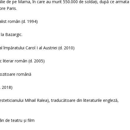
ălie de pe Marna, în care au murit 550.000 de soldați, după ce armata
re Paris.
alist român (d. 1994)
 la Bazargic.
împăratului Carol I al Austriei (d. 2010)
c literar român (d. 2005)
pozitoare română
. 2018)
esteticianului Mihail Ralea), traducătoare din literaturile engleză,
n de teatru și film