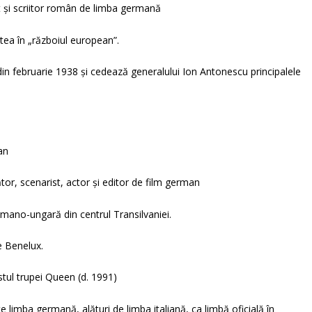
t și scriitor român de limba germană
atea în „războiul european”.
din februarie 1938 și cedează generalului Ion Antonescu principalele
an
or, scenarist, actor și editor de film german
ano-ungară din centrul Transilvaniei.
e Benelux.
stul trupei Queen (d. 1991)
 limba germană, alături de limba italiană, ca limbă oficială în