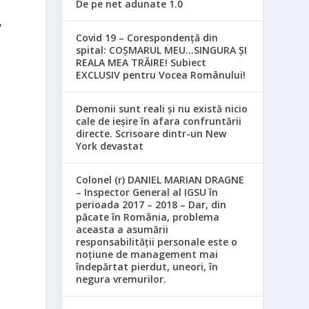
De pe net adunate 1.0
,
Covid 19 – Corespondență din
spital: COȘMARUL MEU…SINGURA ȘI
REALA MEA TRĂIRE! Subiect
EXCLUSIV pentru Vocea Românului!
Demonii sunt reali și nu există nicio
cale de ieșire în afara confruntării
directe. Scrisoare dintr-un New
York devastat
Colonel (r) DANIEL MARIAN DRAGNE
– Inspector General al IGSU în
perioada 2017 – 2018 – Dar, din
păcate în România, problema
aceasta a asumării
responsabilităţii personale este o
noţiune de management mai
îndepărtat pierdut, uneori, în
negura vremurilor.