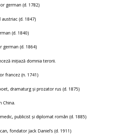
tor german (d. 1782)
austriac (d. 1847)
erman (d. 1840)
r german (d. 1864)
ceză inițiază domnia terorii.
or francez (n. 1741)
poet, dramaturg și prozator rus (d. 1875)
n China.
edic, publicist și diplomat român (d. 1885)
can, fondator Jack Daniel’s (d. 1911)