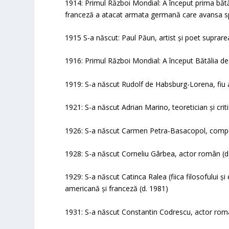
1914: Primul Război Mondial: A început prima băt
franceză a atacat armata germană care avansa sp
1915 S-a născut: Paul Păun, artist și poet suprare
1916: Primul Război Mondial: A început Bătălia de
1919: S-a născut Rudolf de Habsburg-Lorena, fiu al 
1921: S-a născut Adrian Marino, teoretician și criti
1926: S-a născut Carmen Petra-Basacopol, com
1928: S-a născut Corneliu Gârbea, actor român (d
1929: S-a născut Catinca Ralea (fiica filosofului și 
americană și franceză (d. 1981)
1931: S-a născut Constantin Codrescu, actor româ