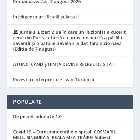
România astăzi, 7 august 2026
Inteligența artificială și Arta II
🏛️ Jurnalul Bizar: Ziua în care un iluzionist a cucerit
cerul din Paris, o farsă cu uriași de piatră a păcălit
savanții și o bătălie navală s-a dat fără nicio navă
(Ediția de 7 august)
ATUNCI CÂND ȘTIINȚA DEVINE RELIGIE DE STAT
Povești reinterpretate: Ivan Turbincă
POPULARE
De pe net adunate 1.0
Covid 19 – Corespondență din spital: COȘMARUL
MEU…SINGURA ȘI REALA MEA TRĂIRE! Subiect