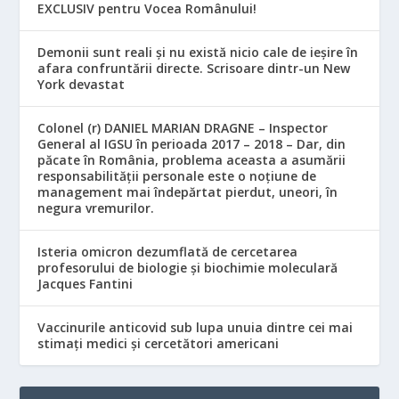
EXCLUSIV pentru Vocea Românului!
Demonii sunt reali și nu există nicio cale de ieșire în
afara confruntării directe. Scrisoare dintr-un New
York devastat
Colonel (r) DANIEL MARIAN DRAGNE – Inspector
General al IGSU în perioada 2017 – 2018 – Dar, din
păcate în România, problema aceasta a asumării
responsabilităţii personale este o noţiune de
management mai îndepărtat pierdut, uneori, în
negura vremurilor.
Isteria omicron dezumflată de cercetarea
profesorului de biologie și biochimie moleculară
Jacques Fantini
Vaccinurile anticovid sub lupa unuia dintre cei mai
stimați medici și cercetători americani