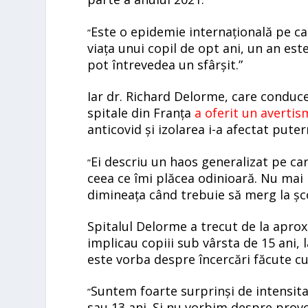
Este o epidemie internațională pe c
”
viața unui copil de opt ani, un an est
pot întrevedea un sfârșit.”
Iar dr. Richard Delorme, care conduce
spitale din Franța
a oferit un avertis
anticovid și izolarea i-a afectat puter
Ei descriu un haos generalizat pe ca
”
ceea ce îmi plăcea odinioară. Nu mai
dimineața când trebuie să merg la șc
Spitalul Delorme a trecut de la aprox
implicau copiii sub vârsta de 15 ani, 
este vorba despre încercări făcute c
Suntem foarte surprinși de intensita
”
sau 13 ani. Și nu vorbim despre provoc