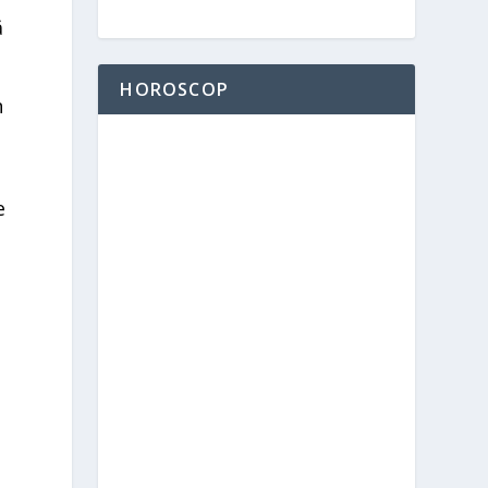
ă
HOROSCOP
n
e