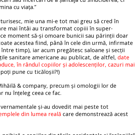
mina cu viața.”
turisesc, mie una mi-e tot mai greu să cred în
care mai întâi au transformat copiii în super-
rice moment să-și omoare bunicii sau părinții doar
ate acestea fiind, până în cele din urmă, infirmate
între timp), iar acum pregătesc saloane și secții
țile sanitare americane au publicat, de altfel,
date
uce, în rândul copiilor și adolescenților, cazuri mai
 poți pune cu ticăloșii?!)
 Mihăilă & company, precum și omologii lor de
r nu înțeleg ceea ce fac.
guvernamentale și-au dovedit mai peste tot
emplele din lumea reală
care demonstrează acest