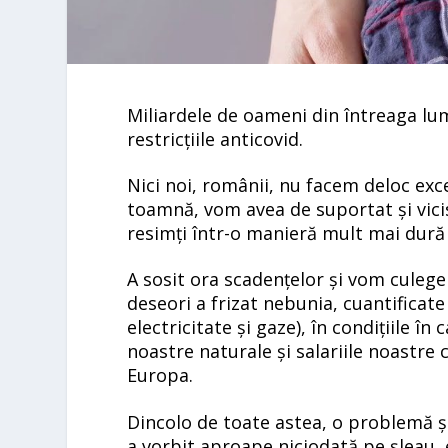
Miliardele de oameni din întreaga lum
restricțiile anticovid.
Nici noi, românii, nu facem deloc exc
toamnă, vom avea de suportat și vicis
resimți într-o manieră
mult mai dură 
A sosit ora scadențelor și vom culege
deseori a frizat nebunia, cuantificate 
electricitate și gaze), în condițiile î
noastre naturale și salariile noastre
Europa.
Dincolo de toate astea, o problemă și
a vorbit aproape niciodată pe șleau, 