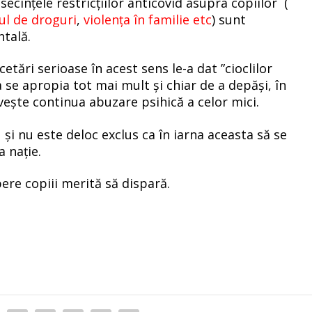
nsecințele restricțiilor anticovid asupra copiilor (
ul de droguri
,
violența în familie
etc
) sunt
tală.
cetări serioase în acest sens le-a dat ”cioclilor
 se apropia tot mai mult și chiar de a depăși, în
rivește continua abuzare psihică a celor mici.
și nu este deloc exclus ca în iarna aceasta să se
a nație.
ere copiii merită să dispară.