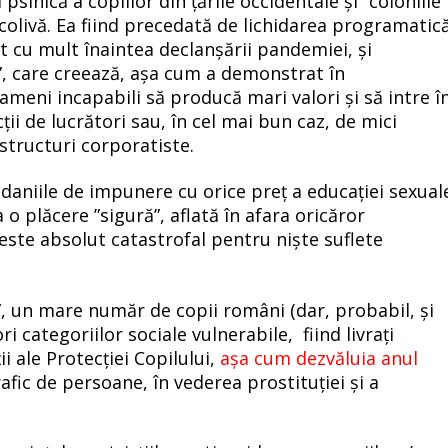
psihică a copiilor din țările occidentale și ”coloniile”
livă. Ea fiind precedată de lichidarea programatic
ut cu mult înaintea declanșării pandemiei, și
l”, care creează, așa cum a demonstrat în
meni incapabili să producă mari valori și să intre î
ții de lucrători sau, în cel mai bun caz, de mici
 structuri corporatiste.
daniile de impunere cu orice preț a educației sexual
a o plăcere ”sigură”, aflată în afara oricăror
 este absolut catastrofal pentru niște suflete
”, un mare număr de copii români (dar, probabil, și
ri categoriilor sociale vulnerabile, fiind livrați
i ale Protecției Copilului,
așa cum dezvăluia anul
trafic de persoane, în vederea prostituției și a