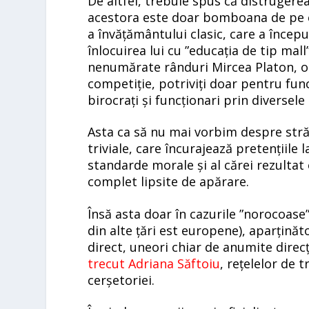
De altfel, trebuie spus că distrugerea 
acestora este doar bomboana de pe co
a învățământului clasic, care a încep
înlocuirea lui cu ”educația de tip mal
nenumărate rânduri Mircea Platon, oa
competiție, potriviți doar pentru func
birocrați și funcționari prin diversele
Asta ca să nu mai vorbim despre stră
triviale, care încurajează pretențiile l
standarde morale și al cărei rezultat
complet lipsite de apărare.
Însă asta doar în cazurile ”norocoase
din alte țări est europene), aparținăto
direct, uneori chiar de anumite direcți
trecut Adriana Săftoiu
, rețelelor de 
cerșetoriei.