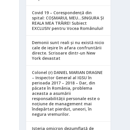
Covid 19 – Corespondență din
spital: COȘMARUL MEU…SINGURA ȘI
REALA MEA TRĂIRE! Subiect
EXCLUSIV pentru Vocea Românului!
Demonii sunt reali și nu există nicio
cale de ieșire în afara confruntării
directe. Scrisoare dintr-un New
York devastat
Colonel (r) DANIEL MARIAN DRAGNE
– Inspector General al IGSU în
perioada 2017 – 2018 – Dar, din
păcate în România, problema
aceasta a asumării
responsabilităţii personale este o
noţiune de management mai
îndepărtat pierdut, uneori, în
negura vremurilor.
Isteria omicron dezumflată de