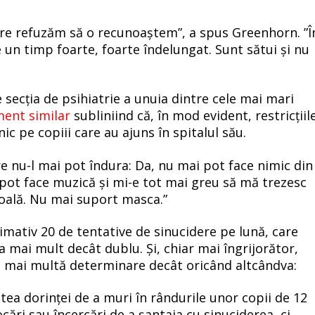
are refuzăm să o recunoaștem”, a spus Greenhorn. ”Î
e un timp foarte, foarte îndelungat. Sunt sătui și nu
 secția de psihiatrie a unuia dintre cele mai mari
ment similar
subliniind că, în mod evident, restricțiil
nic pe copiii care au ajuns în spitalul său.
re nu-l mai pot îndura:
Da, nu mai pot face nimic din
 pot face muzică și mi-e tot mai greu să mă trezesc
oală. Nu mai suport masca.”
imativ 20 de tentative de sinucidere pe lună, care
la mai mult decât dublu. Și, chiar mai îngrijorător,
u mai multă determinare decât oricând altcândva:
tea dorinței de a muri în rândurile unor copii de 12
ări sau încercări de a șantaja cu sinuciderea, ci