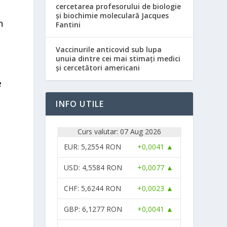
cercetarea profesorului de biologie
și biochimie moleculară Jacques
n
Fantini
Vaccinurile anticovid sub lupa
unuia dintre cei mai stimați medici
și cercetători americani
e
INFO UTILE
Curs valutar: 07 Aug 2026
EUR
: 5,2554 RON
+0,0041 ▲
USD
: 4,5584 RON
+0,0077 ▲
CHF
: 5,6244 RON
+0,0023 ▲
GBP
: 6,1277 RON
+0,0041 ▲