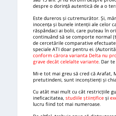
despre o dorință autentică de a o ter
Este dureros și cutremurător. Și, măr
inocența și bunele intenții ale celor 
răspândaci ai bolii, care puteau în o
continuând să se comporte normal (to
de cercetările comparative efectuate 
speciale ATI doar pentru ei. (Autorită
conform cărora varianta Delta nu prod
grave decât celelalte variante
. Dar te
Mi-e tot mai greu să cred că Arafat,
pretutindeni, sunt inconștienți și chia
Cu atât mai mult cu cât restricțiile 
ineficacitatea,
studiile științifice
și
ex
lucru fiind tot mai numeroase.