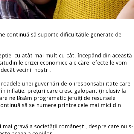
e continuă să suporte dificultățile generate de
epție, cu atât mai mult cu cât, începând din această
itudinile crizei economice ale cărei efecte le vom
decât vecinii noștri.
 roadele unei guvernări de-o iresponsabilitate care
în inflație, prețuri care cresc galopant (inclusiv la
n care ne lăsăm programatic jefuiți de resursele
 continuă să se numere printre cele mai mici din
 mai gravă a societății românești, despre care nu s-
este aceea a copiilor.