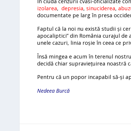
În ciuda cenzurii cvasi-oficializate co
izolarea
,
depresia
,
sinuciderea
,
abuz
documentate pe larg în presa occiden
Faptul că la noi nu există studii și cer
apocaliptici” din România curajul de a
unele cazuri, linia roșie în ceea ce p
Însă mingea e acum în terenul nostru 
decidă chiar supraviețuirea noastră c
Pentru că un popor incapabil să-și ap
Nedeea Burcă