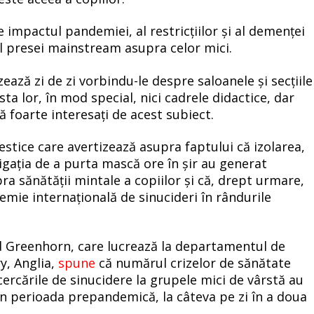
 impactul pandemiei, al restricțiilor și al demenței
tul presei mainstream asupra celor mici.
rizează zi de zi vorbindu-le despre saloanele și secțiile
a lor, în mod special, nici cadrele didactice, dar
 foarte interesați de acest subiect.
estice care avertizează asupra faptului că izolarea,
ligația de a purta mască ore în șir au generat
ra sănătății mintale a copiilor și că, drept urmare,
mie internațională de sinucideri în rândurile
d Greenhorn, care lucrează la departamentul de
y, Anglia,
spune
că numărul crizelor de sănătate
cercările de sinucidere la grupele mici de vârstă au
în perioada prepandemică, la câteva pe zi în a doua