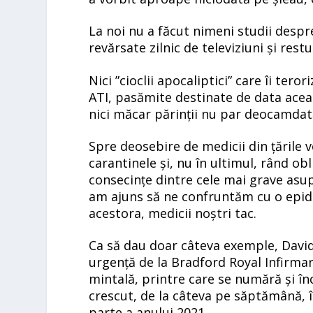
La noi nu a făcut nimeni studii despre
revărsate zilnic de televiziuni și res
Nici ”cioclii apocaliptici” care îi tero
ATI, pasămite destinate de data aceast
nici măcar părinții nu par deocamdată
Spre deosebire de medicii din țările v
carantinele și, nu în ultimul, rând ob
consecințe dintre cele mai grave asup
am ajuns să ne confruntăm cu o epide
acestora, medicii noștri tac.
Ca să dau doar câteva exemple, Davi
urgență de la Bradford Royal Infirmar
mintală, printre care se numără și în
crescut, de la câteva pe săptămână, 
parte a anului 2021.