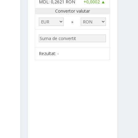
MDL
: 0,2621 RON
+0,0002 ▲
Convertor valutar
»
Rezultat:
-