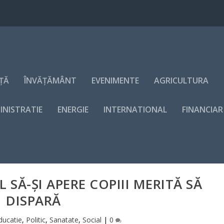
NȚĂ
ÎNVĂȚĂMÂNT
EVENIMENTE
AGRICULTURA
INISTRATIE
ENERGIE
INTERNATIONAL
FINANCIAR
 SĂ-ȘI APERE COPIII MERITĂ SĂ
DISPARĂ
ducatie
,
Politic
,
Sanatate
,
Social
|
0