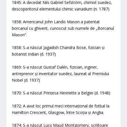
1845: A decedat Nils Gabriel Sefström, chimist suedez,
descoperitorul elementului chimic vanadium (n. 1787)
1858: Americanul John Landis Mason a patentat
borcanul cu ghivent, cunoscut sub numele de „Borcanul
Mason”.
1858: S-a născut Jagadish Chandra Bose, fizician și
botanist indian (d. 1937)
1869: S-a născut Gustaf Dalén, fizician, inginer,
antreprenor și inventator suedez, laureat al Premiului
Nobel (d. 1937)
1870: S-a născut Prințesa Henriette a Belgiei (d. 1948)
1872: A avut loc primul meci internațional de fotbal la
Hamilton Crescent, Glasgow, între Scoția și Anglia.
1874: S-a născut Lucy Maud Montgomery, scriitoare