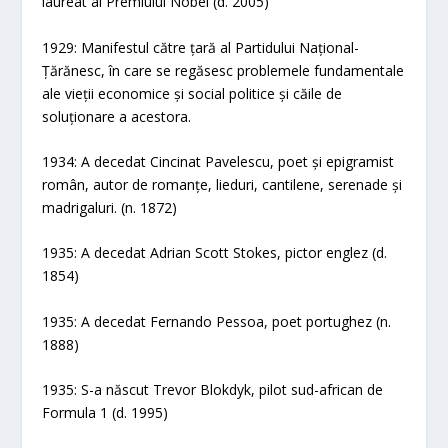
laureat al Premiului Nobel (d. 2005)
1929: Manifestul către țară al Partidului Național-
Țărănesc, în care se regăsesc problemele fundamentale
ale vieții economice și social politice și căile de
soluționare a acestora.
1934: A decedat Cincinat Pavelescu, poet și epigramist
român, autor de romanțe, lieduri, cantilene, serenade și
madrigaluri. (n. 1872)
1935: A decedat Adrian Scott Stokes, pictor englez (d.
1854)
1935: A decedat Fernando Pessoa, poet portughez (n.
1888)
1935: S-a născut Trevor Blokdyk, pilot sud-african de
Formula 1 (d. 1995)