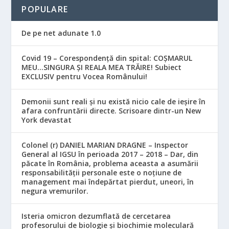
POPULARE
De pe net adunate 1.0
Covid 19 – Corespondență din spital: COȘMARUL
MEU…SINGURA ȘI REALA MEA TRĂIRE! Subiect
EXCLUSIV pentru Vocea Românului!
Demonii sunt reali și nu există nicio cale de ieșire în
afara confruntării directe. Scrisoare dintr-un New
York devastat
Colonel (r) DANIEL MARIAN DRAGNE – Inspector
General al IGSU în perioada 2017 – 2018 – Dar, din
păcate în România, problema aceasta a asumării
responsabilităţii personale este o noţiune de
management mai îndepărtat pierdut, uneori, în
negura vremurilor.
Isteria omicron dezumflată de cercetarea
profesorului de biologie și biochimie moleculară