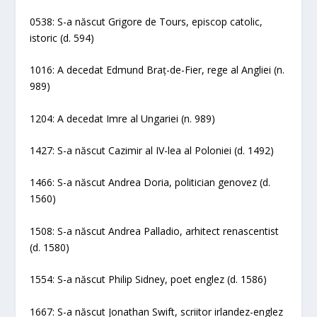
0538: S-a născut Grigore de Tours, episcop catolic,
istoric (d. 594)
1016: A decedat Edmund Braț-de-Fier, rege al Angliei (n.
989)
1204: A decedat Imre al Ungariei (n. 989)
1427: S-a născut Cazimir al IV-lea al Poloniei (d. 1492)
1466: S-a născut Andrea Doria, politician genovez (d.
1560)
1508: S-a născut Andrea Palladio, arhitect renascentist
(d. 1580)
1554: S-a născut Philip Sidney, poet englez (d. 1586)
1667: S-a născut Jonathan Swift, scriitor irlandez-englez