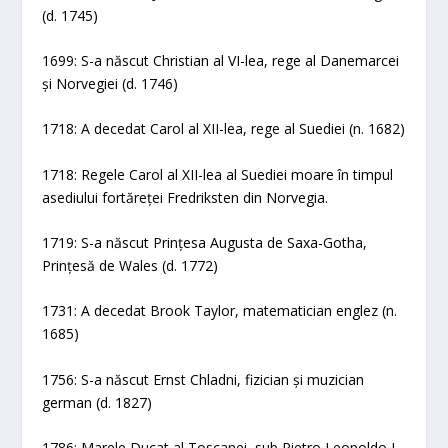
(d. 1745)
1699: S-a născut Christian al VI-lea, rege al Danemarcei
și Norvegiei (d. 1746)
1718: A decedat Carol al XII-lea, rege al Suediei (n. 1682)
1718: Regele Carol al XII-lea al Suediei moare în timpul
asediului fortăreței Fredriksten din Norvegia.
1719: S-a născut Prințesa Augusta de Saxa-Gotha,
Prințesă de Wales (d. 1772)
1731: A decedat Brook Taylor, matematician englez (n.
1685)
1756: S-a născut Ernst Chladni, fizician și muzician
german (d. 1827)
1786: Marele Ducat al Toscanei, sub Pietro Leopoldo I,