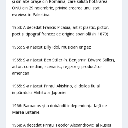
și din alte orașe din România, care salută hotărârea
ONU din 29 noiembrie, privind crearea unui stat
evreiesc în Palestina.
1953: A decedat Francis Picabia, artist plastic, pictor,
poet și tipograf francez de origine spaniolă (n. 1879)
1955: S-a născut Billy Idol, muzician englez
1965: S-a născut Ben Stiller (n. Benjamin Edward Stiller),
actor, comedian, scenarist, regizor și producător
american
1965: S-a născut Prințul Akishino, al doilea fiu al
împăratului Akihito al Japoniei
1966: Barbados și-a dobândit independența față de
Marea Britanie.
1968: A decedat Prințul Feodor Alexandrovici al Rusiei