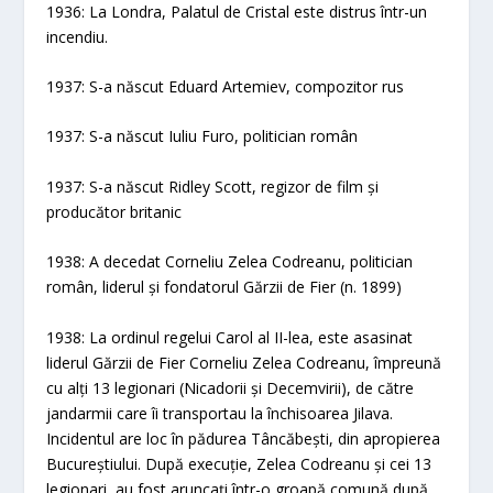
1936: La Londra, Palatul de Cristal este distrus într-un
incendiu.
1937: S-a născut Eduard Artemiev, compozitor rus
1937: S-a născut Iuliu Furo, politician român
1937: S-a născut Ridley Scott, regizor de film și
producător britanic
1938: A decedat Corneliu Zelea Codreanu, politician
român, liderul și fondatorul Gărzii de Fier (n. 1899)
1938: La ordinul regelui Carol al II-lea, este asasinat
liderul Gărzii de Fier Corneliu Zelea Codreanu, împreună
cu alți 13 legionari (Nicadorii și Decemvirii), de către
jandarmii care îi transportau la închisoarea Jilava.
Incidentul are loc în pădurea Tâncăbești, din apropierea
Bucureștiului. După execuție, Zelea Codreanu și cei 13
legionari, au fost aruncați într-o groapă comună după