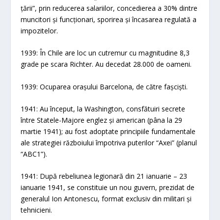
țării”, prin reducerea salariilor, concedierea a 30% dintre
muncitori și funcționari, sporirea și încasarea regulată a
impozitelor.
1939: În Chile are loc un cutremur cu magnitudine 8,3
grade pe scara Richter. Au decedat 28.000 de oameni.
1939: Ocuparea orașului Barcelona, de către fașciști.
1941: Au început, la Washington, consfătuiri secrete
între Statele-Majore englez și american (pâna la 29
martie 1941); au fost adoptate principiile fundamentale
ale strategiei războiului împotriva puterilor “Axei” (planul
“ABC1”).
1941: După rebeliunea legionară din 21 ianuarie – 23
ianuarie 1941, se constituie un nou guvern, prezidat de
generalul Ion Antonescu, format exclusiv din militari și
tehnicieni.