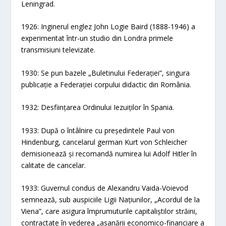
Leningrad.
1926: Inginerul englez John Logie Baird (1888-1946) a
experimentat într-un studio din Londra primele
transmisiuni televizate.
1930: Se pun bazele „Buletinului Federației”, singura
publicație a Federației corpului didactic din România.
1932: Desființarea Ordinului Iezuiților în Spania.
1933: După o întâlnire cu președintele Paul von
Hindenburg, cancelarul german Kurt von Schleicher
demisionează și recomandă numirea lui Adolf Hitler în
calitate de cancelar.
1933: Guvernul condus de Alexandru Vaida-Voievod
semnează, sub auspiciile Ligii Națiunilor, „Acordul de la
Viena”, care asigura împrumuturile capitaliștilor străini,
contractate în vederea „asanării economico-financiare a