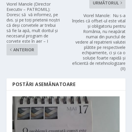
URMĂTORUL
Viorel Manole (Director
Executiv – PATROMIL):
Doresc să vă informez, pe
Viorel Manole: Nu s-a
dvs. și pe toți prietenii noștri
înțeles că offset-ul este vital
că deși corvetele ar trebui
și obligatoriu pentru
să fie la apă, mult doritul și
România, nu neapărat
necesarul program de
numai din punctul de
corvete este în aer – I
vedere al repatrierii valutei
plătite pe respectivele
ANTERIOR
echipamente, ci și ca o
soluție foarte rapidă și
eficientă de retehnologizare
(II)
POSTĂRI ASEMĂNATOARE