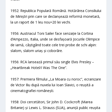
1952: Republica Populară Română. Hotărârea Consiliului
de Miniștri prin care se declanșează reformă monetară,
la un raport de 1 leu nou=20 lei vechi.
1956: Austriacul Toni Sailer face senzație la Cortina
d’Ampezzo, Italia, unde se desfașoară Jocurile Olimpice
de iarnă, câștigând toate cele trei probe de schi alpin:
slalom, slalom uriaș și coborâre.
1956: RCA lansează primul său single Elvis Presley –
„Heartbreak Hotel/I Was The One”.
1957: Premiera filmului „La Moara cu noroc”, ecranizare
de Victor Iliu după nuvela lui Ioan Slavici, o reușită a
cinematografiei românești.
1958: Doi cercetători, Sir John D. Cockcroft (Marea
Britanie) și Lewis L. Strauss (SUA), anunță public reușita