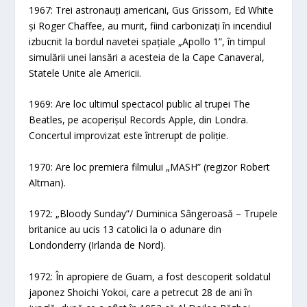
1967: Trei astronauți americani, Gus Grissom, Ed White
și Roger Chaffee, au murit, fiind carbonizați în incendiul
izbucnit la bordul navetei spațiale „Apollo 1”, în timpul
simulării unei lansări a acesteia de la Cape Canaveral,
Statele Unite ale Americii.
1969: Are loc ultimul spectacol public al trupei The
Beatles, pe acoperișul Records Apple, din Londra.
Concertul improvizat este întrerupt de poliție.
1970: Are loc premiera filmului „MASH” (regizor Robert
Altman).
1972: „Bloody Sunday”/ Duminica Sângeroasă – Trupele
britanice au ucis 13 catolici la o adunare din
Londonderry (Irlanda de Nord).
1972: În apropiere de Guam, a fost descoperit soldatul
japonez Shoichi Yokoi, care a petrecut 28 de ani în