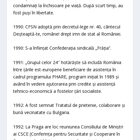
condamnați la închisoare pe viață. După scurt timp, au
fost puși în libertate.
1990: CFSN adoptă prin decretul-lege nr. 40, cântecul
Deșteaptă-te, române! drept imn de stat al României.
1990: S-a înființat Confederația sindicală „Frăția”.
1991: „Grupul celor 24″ hotărăște să includă România
între țările est-europene beneficiare de asistența în
cadrul programului PHARE, program inițiat în 1989 și
având în vedere ajutorarea prin credite și asistență
tehnico-economică a fostelor țări socialiste.
1992: A fost semnat Tratatul de prietenie, colaborare și
bună vecinatate cu Bulgaria.
1992: La Praga are loc reuniunea Consiliului de Miniștri
ai CSCE (Conferința pentru Securitate și Cooperare în