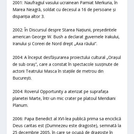
2001: Naufragiul vasului ucrainean Pamiat Merkuria, în
Marea Neagră, soldat cu decesul a 16 de persoane și
dispariția altor 3.
2002: În Discursul despre Starea Națiunii, președintele
american George W. Bush a declarat guvernele Irakului,
Iranului și Coreei de Nord drept „Axa răului”.
2004: A început desfășurarea proiectului cultural „Orașul
de sub oraș”, care a constat în spectacole susținute de
actorii Teatrului Masca în stațiile de metrou din
București.
2004: Roverul Opportunity a aterizat pe suprafața
planetei Marte, într-un mic crater pe platoul Meridiani
Planum.
2006: Papa Benedict al XVI-lea publică prima sa enciclică
Deus caritas est (Dumnezeu este dragoste), semnată la
25 decembrie 2005, în care se ocupă de dragoste în