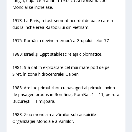
junglă, după ce a aflat în 1952 că Al Doilea Război
Mondial se încheiase.
1973: La Paris, a fost semnat acordul de pace care a
dus la încheierea Războiului din Vietnam.
1976: România devine membră a Grupului celor 77.
1980: Israel și Egipt stabilesc relații diplomatice.
1981: S-a dat în exploatare cel mai mare pod de pe
Siret, în zona hidrocentralei Galbeni.
1983: Are loc primul zbor cu pasageri al primului avion
de pasageri produs în România, RomBac 1 – 11, pe ruta
București – Timișoara.
1983: Ziua mondiala a vămilor sub auspiciile
Organizației Mondiale a Vămilor.