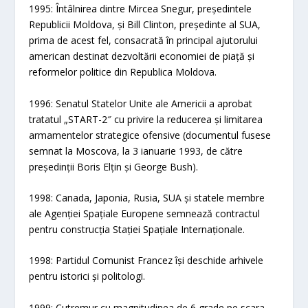
1995: Întâlnirea dintre Mircea Snegur, președintele
Republicii Moldova, și Bill Clinton, președinte al SUA,
prima de acest fel, consacrată în principal ajutorului
american destinat dezvoltării economiei de piață și
reformelor politice din Republica Moldova.
1996: Senatul Statelor Unite ale Americii a aprobat
tratatul „START-2″ cu privire la reducerea și limitarea
armamentelor strategice ofensive (documentul fusese
semnat la Moscova, la 3 ianuarie 1993, de către
președinții Boris Elțin și George Bush).
1998: Canada, Japonia, Rusia, SUA și statele membre
ale Agenției Spațiale Europene semnează contractul
pentru construcția Stației Spațiale Internaționale.
1998: Partidul Comunist Francez își deschide arhivele
pentru istorici și politologi.
1999: Cutremur cu magnitudinea de 6 grade pe scara