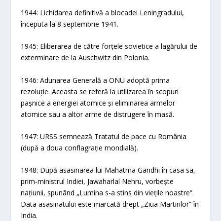
1944: Lichidarea definitivă a blocadei Leningradului,
începuta la 8 septembrie 1941.
1945: Eliberarea de către forțele sovietice a lagărului de
exterminare de la Auschwitz din Polonia.
1946: Adunarea Generală a ONU adoptă prima
rezoluție. Aceasta se referă la utilizarea în scopuri
pașnice a energiei atomice și eliminarea armelor
atomice sau a altor arme de distrugere în masă.
1947: URSS semnează Tratatul de pace cu România
(după a doua conflagrație mondială).
1948: După asasinarea lui Mahatma Gandhi în casa sa,
prim-ministrul Indiei, Jawaharlal Nehru, vorbește
națiunii, spunând „Lumina s-a stins din viețile noastre”.
Data asasinatului este marcată drept „Ziua Martirilor” în
India.