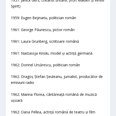
1957: Janick Gers, chitarist britanic (Iron Maiden și White
Spirit)
1959: Eugen Bejinariu, politician român
1961: George Păunescu, pictor român
1961: Laura Grunberg, scriitoare română
1961: Nastassja Kinski, model și actriță germană
1962: Dorinel Ursărescu, politician român
1962: Dragoș Ștefan Șeuleanu, jurnalist, producător de
emisiuni radio
1962: Marina Florea, cântăreață română de muzică
ușoară
1962: Oana Pellea, actriță română de teatru și film