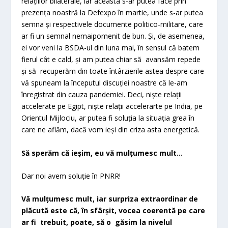
relațiilor bilaterale, iar aceasta s-ar putea face prin
prezența noastră la Defexpo în martie, unde s-ar putea
semna și respectivele documente politico-militare, care
ar fi un semnal nemaipomenit de bun. Și, de asemenea,
ei vor veni la BSDA-ul din luna mai, în sensul că batem
fierul cât e cald, și am putea chiar să avansăm repede
și să recuperăm din toate întârzierile astea despre care
vă spuneam la începutul discuției noastre că le-am
înregistrat din cauza pandemiei. Deci, niște relații
accelerate pe Egipt, niște relații accelerarte pe India, pe
Orientul Mijlociu, ar putea fi soluția la situația grea în
care ne aflăm, dacă vom ieși din criza asta energetică.
Să sperăm că ieșim, eu vă mulțumesc mult…
Dar noi avem soluție în PNRR!
Vă mulțumesc mult, iar surpriza extraordinar de
plăcută este că, în sfârșit, vocea coerentă pe care
ar fi trebuit, poate, să o găsim la nivelul