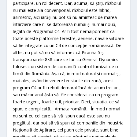
participare, un rol decent. Dar, acuma, să știți, războiul
nu mai este ăla convențional, războiul este hibrid,
asimetric, aici iarăși nu pot să nu amintesc de marea
întârziere care ni se datorează numai și numai nouă,
legată de Programul C4. Ar fi fost nemaipomenit ca
toate aceste platforme terestre, aeriene, navale viitoare
să fie integrate cu un C4 de concepție românească. De
altfel, nu pot să nu vă informez că Piranha 5 și
transportoarele 8×8 care se fac cu General Dynamics
folosesc un sistem de comandă-control furnizat de o
firmă din România. Așa că, în mod natural și normal și,
mai ales, având în vedere tensiunile din zonă, acest
program C4 ar fi trebuit demarat încă de acum trei ani,
sau măcar anul ăsta să fie considerat ca un program
foarte urgent, foarte util, prioritar. Deci, situația, ce să
spun, e complicată… Armata română… În mod normal
nu sunt eu cel care să vă spun dacă este sau nu
pregătită, dar pot să vă spun că companiile din Industria
Națională de Apărare, cel puțin cele private, sunt bine
pregătite să susțină, să asiste eforturile naționale de