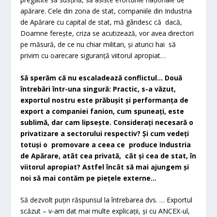
apărare. Cele din zona de stat, companiile din Industria
de Apărare cu capital de stat, mă gândesc că dacă,
Doamne ferește, criza se acutizează, vor avea directori
pe măsură, de ce nu chiar militari, și atunci hai să
privim cu oarecare siguranță viitorul apropiat…
Să sperăm că nu escaladează conflictul… Două
întrebări într-una singură: Practic, s-a văzut,
exportul nostru este prăbușit și performanța de
export a companiei fanion, cum spuneați, este
sublimă, dar cam lipsește. Considerați necesară o
privatizare a sectorului respectiv? Și cum vedeți
totuși o promovare a ceea ce produce Industria
de Apărare, atât cea privată, cât și cea de stat, în
viitorul apropiat? Astfel încât să mai ajungem și
noi să mai contăm pe piețele externe…
Să dezvolt puțin răspunsul la întrebarea dvs. … Exportul
scăzut – v-am dat mai multe explicații, și cu ANCEX-ul,