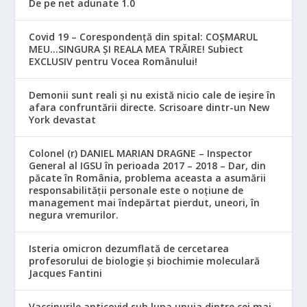
De pe net adunate 1.0
Covid 19 – Corespondență din spital: COȘMARUL
MEU…SINGURA ȘI REALA MEA TRĂIRE! Subiect
EXCLUSIV pentru Vocea Românului!
Demonii sunt reali și nu există nicio cale de ieșire în
afara confruntării directe. Scrisoare dintr-un New
York devastat
Colonel (r) DANIEL MARIAN DRAGNE – Inspector
General al IGSU în perioada 2017 – 2018 – Dar, din
păcate în România, problema aceasta a asumării
responsabilităţii personale este o noţiune de
management mai îndepărtat pierdut, uneori, în
negura vremurilor.
Isteria omicron dezumflată de cercetarea
profesorului de biologie și biochimie moleculară
Jacques Fantini
Vaccinurile anticovid sub lupa unuia dintre cei mai