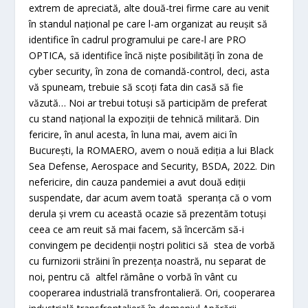
extrem de apreciată, alte două-trei firme care au venit
în standul național pe care l-am organizat au reușit să
identifice în cadrul programului pe care-l are PRO
OPTICA, să identifice încă niște posibilități în zona de
cyber security, în zona de comandă-control, deci, asta
vă spuneam, trebuie să scoți fata din casă să fie
văzută… Noi ar trebui totuși să participăm de preferat
cu stand național la expoziții de tehnică militară. Din
fericire, în anul acesta, în luna mai, avem aici în
București, la ROMAERO, avem o nouă ediția a lui Black
Sea Defense, Aerospace and Security, BSDA, 2022. Din
nefericire, din cauza pandemiei a avut două ediții
suspendate, dar acum avem toată speranța că o vom
derula și vrem cu această ocazie să prezentăm totuși
ceea ce am reuit să mai facem, să încercăm să-i
convingem pe decidenții noștri politici să stea de vorbă
cu furnizorii străini în prezența noastră, nu separat de
noi, pentru că altfel rămâne o vorbă în vânt cu
cooperarea industrială transfrontalieră. Ori, cooperarea