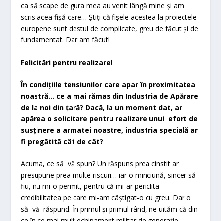
ca să scape de gura mea au venit lângă mine și am
scris acea fișă care… Știți că fișele acestea la proiectele
europene sunt destul de complicate, greu de făcut și de
fundamentat. Dar am făcut!
Felicitări pentru realizare!
În condițiile tensiunilor care apar în proximitatea
noastră… ce a mai rămas din Industria de Apărare
de la noi din țară? Dacă, la un moment dat, ar
apărea o solicitare pentru realizare unui efort de
susținere a armatei noastre, industria specială ar
fi pregătită cât de cât?
Acuma, ce să vă spun? Un răspuns prea cinstit ar
presupune prea multe riscuri… iar o minciună, sincer să
fiu, nu mi-o permit, pentru că mi-ar periclita
credibilitatea pe care mi-am câștigat-o cu greu. Dar o
să vă răspund. În primul și primul rând, ne uităm că din
ce în ce mai mult echipament militar de generație