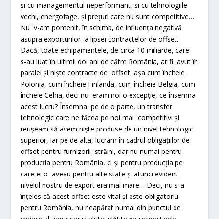
și cu managementul neperformant, și cu tehnologiile
vechi, energofage, și prețuri care nu sunt competitive…
Nu v-am pomenit, în schimb, de influența negativă
asupra exporturilor a lipsei contractelor de offset.
Dacă, toate echipamentele, de circa 10 miliarde, care
s-au luat în ultimii doi ani de către România, ar fi avut în
paralel și niște contracte de offset, așa cum încheie
Polonia, cum încheie Finlanda, cum încheie Belgia, cum
încheie Cehia, deci nu eram noi o excepție, ce însemna
acest lucru? Însemna, pe de o parte, un transfer
tehnologic care ne făcea pe noi mai competitivi și
reușeam să avem niște produse de un nivel tehnologic
superior, iar pe de alta, lucram în cadrul obligațiilor de
offset pentru furnizorii străini, dar nu numai pentru
producția pentru România, ci și pentru producția pe
care ei o aveau pentru alte state și atunci evident
nivelul nostru de export era mai mare… Deci, nu s-a
înțeles că acest offset este vital și este obligatoriu
pentru România, nu neapărat numai din punctul de
vedere al repatrierii valutei plătite pe respectivele