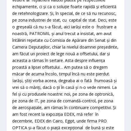
echipamente, ci și ca o soluție foarte rapidă și eficientă
de retehnologizare. Și, în special, de ce să nu recunosc,
pe zona industriei de stat, cu capital de stat. Deci, este
o greșeală că nu s-a făcut, aici iarăși este o frustrare a
noastră, PATROMIL și anul trecut a insistat, am avut
întâlniri repetate cu Comisia de Apărare din Senat și din
Camera Deputaților, chiar la nivelul doamnei președinte,
am făcut un proiect de lege nouă a offsetului, dar și
aceasta a rămas în sertare. Asta despre influența
proastă a lipsei offsetului… Am putea să o dregem
măcar de acuma încolo, timpul încă nu este pierdut.
Iarăși, știți vorba aceea, degeaba ai o fată frumoasă și
vrei să o măriți, dacă o ții în casă și n-o vede nimeni. La
fel și cu produsele noastre: noi, pe zona de optronică,
pe zona de IT, pe zona de comandă-control, pe zona
de aerospațiale, am rămas în continuare competitivi. Și
am fost recent la expoziția EDEX, mă refer în
decembrie, EDEX din Cairo, Egipt, unde firma PRO
OPTICA și-a făcut o piață excepțional de bună și este