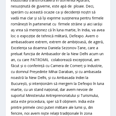
industrială transfrontalieră în domeniul Apărării,
nesusținută de guverne, este apă de ploaie. Deci,
sperăm cu această ocazie ca și decidenții noștri să
vadă mai clar și să își exprime susținerea pentru firmele
românești în parteneriat cu firmele străine și aici iarăși
aș vrea să menționez că în luna martie, în India, va avea
loc o expoziție de tehnică militară, Defexpo. Avem o
ambasadoare extrem, extrem de ambițioasă, de ageră,
Excelența sa doamna Daniela Sezonov-Țane, care a
preluat funcția de Ambasador de la New Delhi acum un
an, cu care PATROMIL colaborează excepțional, am
făcut și o conferință cu Camera de Comerț și Industrie,
cu domnul Președinte Mihai Daraban, și cu ambasada
noastră la New Delhi, și cu Ambasada Indiei la
București, și intenționăm să mergem la Defexpo în luna
martie, cu un stand național, dar avem nevoie de
suportul Ministerului Antreprenoriatului și Turismului,
asta este procedura, sper să îl obținem. India este
printre primele cinci puteri militare ale lumii și, din
fericire, noi avem niște relații tradiționale în zona