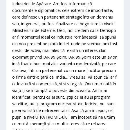
Industriei de Apărare. Am fost informați că
documentele diplomatice, cele extrem de importante,
care definesc un parteneriat strategic într-un domeniu
sau, în general, au fost finalizate ca negociere la nivelul
Ministerului de Externe. Deci, noi credem că la Defexpo
ar fi momentul ideal ca industria românească să spună
din nou prezent pe piața Indiei, unde pe vremuri am fost
destul de activi, mai ales că există un interes clar
exprimat privind IAR 99 Șoim. IAR 99 Șoim este un avion
încă foarte bun, mai ales varianta modernizată, pe care
Craiova, într-un parteneriat cu un mare jucător precum
o firmă dintr-o țară ca India… Vreau să vă spun că ar fi
o lovitură și comercială, și strategică.. Oricum o dată în
viață ți se întâmplă o poveste din aceasta. Am mai
identificat, pentru că ei sunt, știți că ei au și program
satelitar, au și program nuclear și, din fericire, nu sunt
pe vreo listă de nefrecventabili. Așa că am început, cel
puțin la nivelul PATROMIL-ului, am început să ne uităm
cu multă speranță și cu mult interes către reluarea