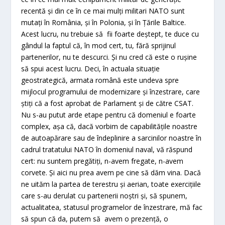
recentă și din ce în ce mai mulți militari NATO sunt
mutați în România, și în Polonia, și în Țările Baltice.
Acest lucru, nu trebuie să fii foarte deștept, te duce cu
gândul la faptul că, în mod cert, tu, fără sprijinul
partenerilor, nu te descurci. Și nu cred că este o rușine
să spui acest lucru. Deci, în actuala situație
geostrategică, armata română este undeva spre
mijlocul programului de modernizare și înzestrare, care
știți că a fost aprobat de Parlament și de către CSAT.
Nu s-au putut arde etape pentru că domeniul e foarte
complex, așa că, dacă vorbim de capabilitățile noastre
de autoapărare sau de îndeplinire a sarcinilor noastre în
cadrul tratatului NATO în domeniul naval, vă răspund
cert: nu suntem pregătiți, n-avem fregate, n-avem
corvete. Și aici nu prea avem pe cine să dăm vina. Dacă
ne uităm la partea de terestru și aerian, toate exercițiile
care s-au derulat cu partenerii noștri și, să spunem,
actualitatea, statusul programelor de înzestrare, mă fac
să spun că da, putem să avem o prezență, o