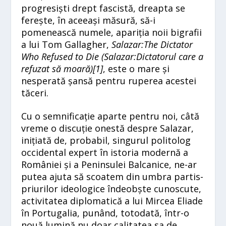
progresiști drept fascistă, dreapta se
ferește, în aceeași măsură, să-i
pomenească numele, apariția noii bigrafii
a lui Tom Gallagher,
Salazar:The Dictator
Who Refused to Die
(Salazar:Dictatorul care a
refuzat să moară)[
1]
, este o mare și
nesperată șansă pentru ruperea acestei
tăceri.
Cu o semnificație aparte pentru noi, câtă
vreme o discuție onestă despre Salazar,
inițiată de, probabil, singurul politolog
occidental expert în istoria modernă a
României și a Peninsulei Balcanice, ne-ar
putea ajuta să scoatem din umbra partis-
priurilor ideologice îndeobște cunoscute,
activitatea diplomatică a lui Mircea Eliade
în Portugalia, punând, totodată, într-o
nouă lumină nu doar calitatea sa de