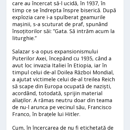
care au încercat să-l ucidă, în 1937, în
timp ce se îndrepta înspre biserică. După
explozia care i-a spulberat geamurile
mașinii, s-a scuturat de praf, spunând
însoțitorilor săi: ”Gata. Să intrăm acum la
liturghie.”
Salazar s-a opus expansionismului
Puterilor Axei, începând cu 1935, când a
avut loc invazia Italiei în Etiopia, iar în
timpul celui de-al Doilea Război Mondial,
a ajutat victimele celui de-al treilea Reich
să scape din Europa ocupată de naziști,
acordând, totodată, sprijin material
aliaților. A rămas neutru doar din teama
de nu-l arunca pe vecinul său, Francisco
Franco, în brațele lui Hitler.
Cum, în încercarea de nu fi etichetată de