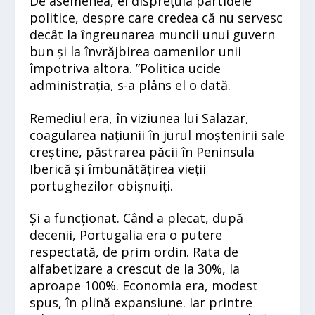
De asemenea, el disprețuia partidele
politice, despre care credea că nu servesc
decât la îngreunarea muncii unui guvern
bun și la învrăjbirea oamenilor unii
împotriva altora. ”Politica ucide
administrația, s-a plâns el o dată.
Remediul era, în viziunea lui Salazar,
coagularea națiunii în jurul moștenirii sale
creștine, păstrarea păcii în Peninsula
Iberică și îmbunătățirea vieții
portughezilor obișnuiți.
Și a funcționat. Când a plecat, după
decenii, Portugalia era o putere
respectată, de prim ordin. Rata de
alfabetizare a crescut de la 30%, la
aproape 100%. Economia era, modest
spus, în plină expansiune. Iar printre