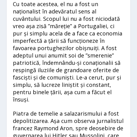
Cu toate acestea, el nu a fost un
naționalist în adevăratul sens al
cuvântului. Scopul lui nu a fost niciodată
vreo așa zisă ”măreție” a Portugaliei, ci
pur și simplu acela de a face ca economia
imperfectă a țării să funcționeze în
favoarea portughezilor obișnuiți. A fost
adeptul unui anumit soi de ”smerenie”
patriotică, îndemnându-și conaționalii să
respingă iluziile de grandoare oferite de
fasciști și de comuniști. Le-a cerut, pur și
simplu, să lucreze liniștit și constant,
pentru binele țării, așa cum a făcut el
însuși.
Piatra de temelie a salazarismului a fost
depolitizarea. Așa cum observa jurnalistul
francez Raymond Aron, spre deosebire de
guvernarea lui Hitler sau Mussolini, care