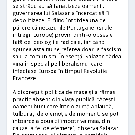
se străduiau să fanatizeze oamenii,
guvernarea lui Salazar a încercat să îi
depolitizeze. El fiind întotdeauna de
părere că necazurile Portugaliei (și ale
întregii Europe) provin dintr-o obsesie
față de ideologiile radicale, iar când
spunea asta nu se referea doar la fascism
sau la comunism. În esență, Salazar dădea
vina în special pe liberalismul care
infectase Europa în timpul Revoluției
Franceze.
A disprețuit politica de mase și a rămas
practic absent din viața publică. ”Acești
oameni buni care într-o zi mă aplaudă,
tulburați de o emoție de moment, se pot
întoarce a doua zi împotriva mea, din
cauze la fel de efemere”, observa Salazar.