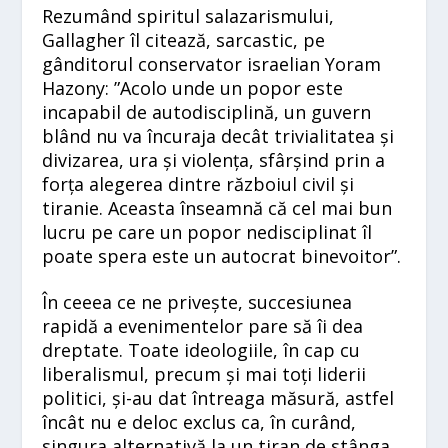
Rezumând spiritul salazarismului,
Gallagher îl citează, sarcastic, pe
gânditorul conservator israelian Yoram
Hazony: ”Acolo unde un popor este
incapabil de autodisciplină, un guvern
blând nu va încuraja decât trivialitatea și
divizarea, ura și violența, sfârșind prin a
forța alegerea dintre războiul civil și
tiranie. Aceasta înseamnă că cel mai bun
lucru pe care un popor nedisciplinat îl
poate spera este un autocrat binevoitor”.
În ceeea ce ne privește, succesiunea
rapidă a evenimentelor pare să îi dea
dreptate. Toate ideologiile, în cap cu
liberalismul, precum și mai toți liderii
politici, și-au dat întreaga măsură, astfel
încât nu e deloc exclus ca, în curând,
singura alternativă la un tiran de stânga