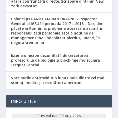
afara confruntării directe. Scrisoare dintr-un New
York devastat
Colonel (r) DANIEL MARIAN DRAGNE – Inspector
General al IGSU în perioada 2017 – 2018 – Dar, din
păcate în România, problema aceasta a asumării
responsabilităţii personale este o noţiune de
management mai îndepărtat pierdut, uneori, în
negura vremurilor.
Isteria omicron dezumflată de cercetarea
profesorului de biologie și biochimie moleculară
Jacques Fantini
Vaccinurile anticovid sub lupa unuia dintre cei mai
stimați medici și cercetători americani
INFO UTILE
Curs valutar: 07 Aug 2026