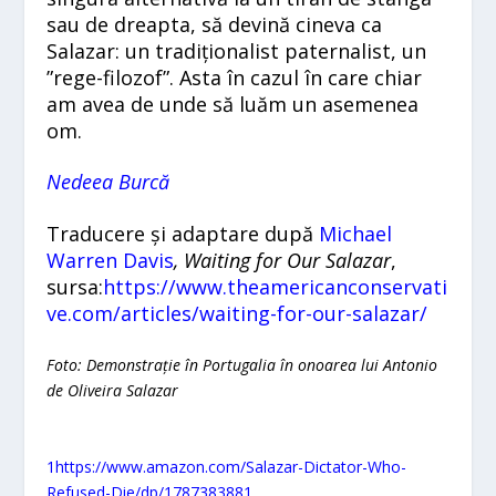
sau de dreapta, să devină cineva ca
Salazar: un tradiționalist paternalist, un
”rege-filozof”. Asta în cazul în care chiar
am avea de unde să luăm un asemenea
om.
Nedeea Burcă
Traducere și adaptare după
Michael
Warren Davis
, Waiting for Our Salazar
,
sursa:
https://www.theamericanconservati
ve.com/articles/waiting-for-our-salazar/
Foto: Demonstrație în Portugalia în onoarea lui Antonio
de Oliveira Salazar
1
https://www.amazon.com/Salazar-Dictator-Who-
Refused-Die/dp/1787383881