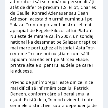
admiratorii săi se numărau personalități
atât de diferite precum T.S. Eliot, Charles
de Gaulle, Konrad Adenauer sau Dean
Acheson, acesta din urmă numindu-l pe
Salazar ”contemporanul nostru cel mai
apropiat de Regele-Filozof al lui Platon”.
Nu este de mirare că, în 2007, un sondaj
național l-a desemnat pe Salazar drept cel
mai mare portughez al istoriei. Asta într-
o vreme în care noi nu știam cum să îl
lapidăm mai eficient pe Mircea Eliade,
printre altele și pentru laudele pe care i
le adusese.
Privind de jur împrejur, este din ce în ce
mai dificil să infirmăm teza lui Patrick
Deneen, conform căreia liberalismul a
eșuat. Există deja, în mod evident, toate
semnele distinctive: supra dependența de