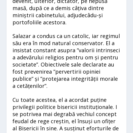
devenit, ulterior, dictator, pe nepusă
masă, după ce a demis câțiva dintre
miniștrii cabinetului, adjudecâdu-și
portofoliile acestora.
Salazar a condus ca un catolic, iar regimul
său era în mod natural conservator. El a
insistat constant asupra ”valorii intrinseci
a adevărului religios pentru om și pentru
societate”. Obiectivele sale declarate au
fost prevenirea ”pervertirii opiniei
publice” și ”protejarea integrității morale
a cetățenilor”.
Cu toate acestea, el a acordat puține
privilegii politice bisericii instituționale. I
se potrivea mai degrabă vechiul concept
feudal de rege creștin, el însuși un ofițer
al Bisericii în sine. A susținut eforturile de