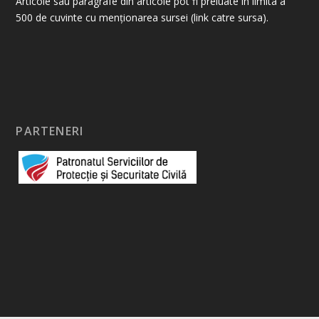
Articole sau paragrafe din articole pot fi preluate în limita a
500 de cuvinte cu menționarea sursei (link catre sursa).
PARTENERI