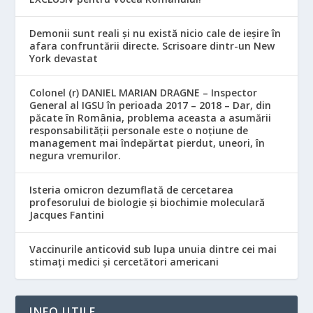
Demonii sunt reali și nu există nicio cale de ieșire în
afara confruntării directe. Scrisoare dintr-un New
York devastat
Colonel (r) DANIEL MARIAN DRAGNE – Inspector
General al IGSU în perioada 2017 – 2018 – Dar, din
păcate în România, problema aceasta a asumării
responsabilităţii personale este o noţiune de
management mai îndepărtat pierdut, uneori, în
negura vremurilor.
Isteria omicron dezumflată de cercetarea
profesorului de biologie și biochimie moleculară
Jacques Fantini
Vaccinurile anticovid sub lupa unuia dintre cei mai
stimați medici și cercetători americani
INFO UTILE