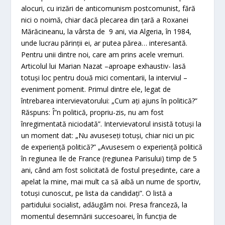
alocuri, cu irizări de anticomunism postcomunist, fără
nici o noimă, chiar dacă plecarea din ţară a Roxanei
Mărăcineanu, la vârsta de 9 ani, via Algeria, în 1984,
unde lucrau părinţii ei, ar putea părea… interesantă.
Pentru unii dintre noi, care am prins acele vremuri.
Articolul lui Marian Nazat –aproape exhaustiv- lasă
totuşi loc pentru două mici comentarii, la interviul –
eveniment pomenit. Primul dintre ele, legat de
întrebarea intervievatorului: „Cum aţi ajuns în politică?”
Răspuns: Î”n politică, propriu-zis, nu am fost
înregimentată niciodată”. Intervievatorul insistă totuşi la
un moment dat: „Nu avuseseţi totuşi, chiar nici un pic
de experienţă politică?” „Avusesem o experienţă politică
în regiunea Ile de France (regiunea Parisului) timp de 5
ani, când am fost solicitată de fostul preşedinte, care a
apelat la mine, mai mult ca să aibă un nume de sportiv,
totuşi cunoscut, pe lista da candidaţi”. O listă a
partidului socialist, adăugăm noi. Presa franceză, la
momentul desemnării succesoarei, în funcţia de