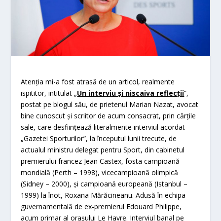
Atenţia mi-a fost atrasă de un articol, realmente
ispititor, intitulat „
Un interviu şi niscaiva reflecţii
”,
postat pe blogul său, de prietenul Marian Nazat, avocat
bine cunoscut şi scriitor de acum consacrat, prin cărţile
sale, care desfiinţează literalmente interviul acordat
„Gazetei Sporturilor”, la începutul lunii trecute, de
actualul ministru delegat pentru Sport, din cabinetul
premierului francez Jean Castex, fosta campioană
mondială (Perth – 1998), vicecampioană olimpică
(Sidney – 2000), şi campioană europeană (Istanbul –
1999) la înot, Roxana Mărăcineanu. Adusă în echipa
guvernamentală de ex-premierul Edouard Philippe,
acum primar al oraşului Le Havre. Interviul banal pe