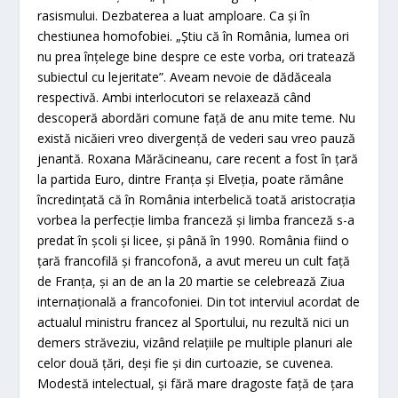
rasismului. Dezbaterea a luat amploare. Ca şi în
chestiunea homofobiei. „Ştiu că în România, lumea ori
nu prea înţelege bine despre ce este vorba, ori tratează
subiectul cu lejeritate”. Aveam nevoie de dădăceala
respectivă. Ambi interlocutori se relaxează când
descoperă abordări comune faţă de anu mite teme. Nu
există nicăieri vreo divergenţă de vederi sau vreo pauză
jenantă. Roxana Mărăcineanu, care recent a fost în ţară
la partida Euro, dintre Franţa şi Elveţia, poate rămâne
încredinţată că în România interbelică toată aristocraţia
vorbea la perfecţie limba franceză şi limba franceză s-a
predat în şcoli şi licee, şi până în 1990. România fiind o
ţară francofilă şi francofonă, a avut mereu un cult faţă
de Franţa, şi an de an la 20 martie se celebrează Ziua
internaţională a francofoniei. Din tot interviul acordat de
actualul ministru francez al Sportului, nu rezultă nici un
demers străveziu, vizând relaţiile pe multiple planuri ale
celor două ţări, deşi fie şi din curtoazie, se cuvenea.
Modestă intelectual, şi fără mare dragoste faţă de ţara