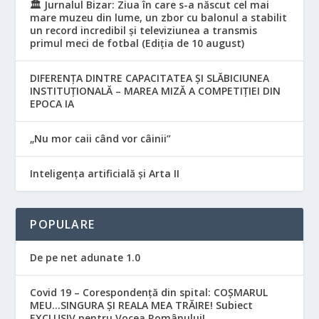
🏛️ Jurnalul Bizar: Ziua în care s-a născut cel mai
mare muzeu din lume, un zbor cu balonul a stabilit
un record incredibil și televiziunea a transmis
primul meci de fotbal (Ediția de 10 august)
DIFERENȚA DINTRE CAPACITATEA ȘI SLĂBICIUNEA
INSTITUȚIONALĂ – MAREA MIZĂ A COMPETIȚIEI DIN
EPOCA IA
„Nu mor caii când vor câinii”
Inteligența artificială și Arta II
POPULARE
De pe net adunate 1.0
Covid 19 – Corespondență din spital: COȘMARUL
MEU…SINGURA ȘI REALA MEA TRĂIRE! Subiect
EXCLUSIV pentru Vocea Românului!