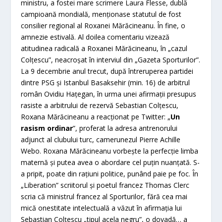
ministru, a fostei mare scrimere Laura Flesse, dublă
campioană mondială, menţionase statutul de fost
consilier regional al Roxanei Mărăcineanu. În fine, o
amnezie estivală. Al doilea comentariu vizează
atitudinea radicală a Roxanei Mărăcineanu, în „cazul
Colţescu”, neacroşat în interviul din „Gazeta Sporturilor”.
La 9 decembrie anul trecut, după întreruperea partidei
dintre PSG şi Istanbul Basaksehir (min. 16) de arbitrul
român Ovidiu Haţegan, în urma unei afirmaţii presupus
rasiste a arbitrului de rezervă Sebastian Colţescu,
Roxana Mărăcineanu a reacţionat pe Twitter: „
Un
rasism ordinar
”, proferat la adresa antrenorului
adjunct al clubului turc, camerunezul Pierre Achille
Webo. Roxana Mărăcineanu vorbeşte la perfecţie limba
maternă şi putea avea o abordare cel puţin nuanţată. S-
a pripit, poate din raţiuni politice, punând paie pe foc. În
„Liberation” scriitorul şi poetul francez Thomas Clerc
scria că ministrul francez al Sporturilor, fără cea mai
mică onestitate intelectuală a văzut în afirmaţia lui
Sebastian Colţescu „tipul acela negru”, o dovadă… a