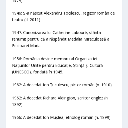
1874)
1946: S-a născut Alexandru Tocilescu, regizor român de
teatru (d. 2011)
1947: Canonizarea lui Catherine Labouré, sfânta
renumit pentru că a răspândit Medalia Miraculoasă a
Fecioarei Maria.
1956: România devine membru al Organizatiei
Națiunilor Unite pentru Educație, Știință și Cultură
(UNESCO), fondată în 1945.
1962: A decedat Ion Țuculescu, pictor român (n. 1910)
1962: A decedat Richard Aldington, scriitor englez (n.
1892)
1966: A decedat Ion Mușlea, etnolog român (n. 1899)