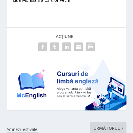
Ziua Mondială a Cărților Vechi
ACȚIUNE:
URMĂTORUL
Amnezii estivale…