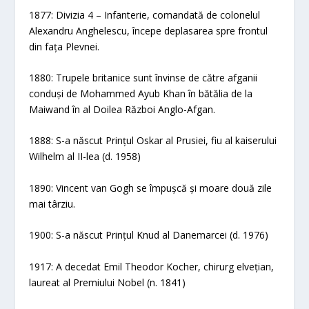
1877: Divizia 4 – Infanterie, comandată de colonelul
Alexandru Anghelescu, începe deplasarea spre frontul
din fața Plevnei.
1880: Trupele britanice sunt învinse de către afganii
conduși de Mohammed Ayub Khan în bătălia de la
Maiwand în al Doilea Război Anglo-Afgan.
1888: S-a născut Prințul Oskar al Prusiei, fiu al kaiserului
Wilhelm al II-lea (d. 1958)
1890: Vincent van Gogh se împușcă și moare două zile
mai târziu.
1900: S-a născut Prințul Knud al Danemarcei (d. 1976)
1917: A decedat Emil Theodor Kocher, chirurg elvețian,
laureat al Premiului Nobel (n. 1841)