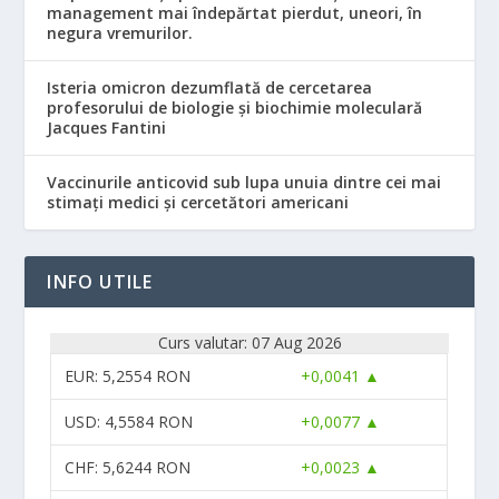
management mai îndepărtat pierdut, uneori, în
negura vremurilor.
Isteria omicron dezumflată de cercetarea
profesorului de biologie și biochimie moleculară
Jacques Fantini
Vaccinurile anticovid sub lupa unuia dintre cei mai
stimați medici și cercetători americani
INFO UTILE
Curs valutar: 07 Aug 2026
EUR
: 5,2554 RON
+0,0041 ▲
USD
: 4,5584 RON
+0,0077 ▲
CHF
: 5,6244 RON
+0,0023 ▲