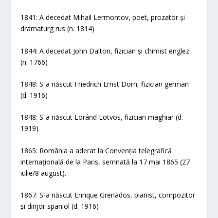
1841: A decedat Mihail Lermontov, poet, prozator și
dramaturg rus (n. 1814)
1844: A decedat John Dalton, fizician și chimist englez
(n. 1766)
1848: S-a născut Friedrich Ernst Dorn, fizician german
(d. 1916)
1848: S-a născut Loránd Eötvös, fizician maghiar (d.
1919)
1865: România a aderat la Convenția telegrafică
internațională de la Paris, semnată la 17 mai 1865 (27
iulie/8 august).
1867: S-a născut Enrique Grenados, pianist, compozitor
și dirijor spaniol (d. 1916)