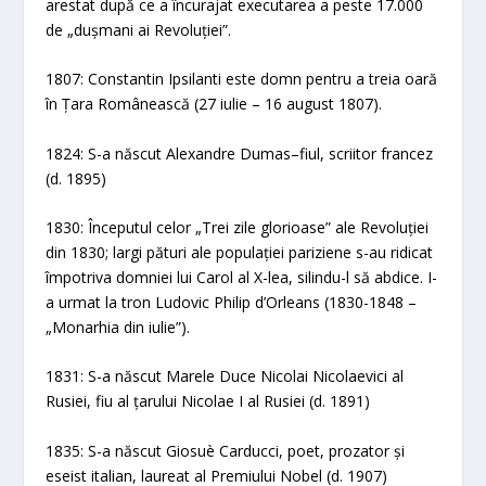
arestat după ce a încurajat executarea a peste 17.000
de „dușmani ai Revoluției”.
1807: Constantin Ipsilanti este domn pentru a treia oară
în Țara Românească (27 iulie – 16 august 1807).
1824: S-a născut Alexandre Dumas–fiul, scriitor francez
(d. 1895)
1830: Începutul celor „Trei zile glorioase” ale Revoluției
din 1830; largi pături ale populației pariziene s-au ridicat
împotriva domniei lui Carol al X-lea, silindu-l să abdice. I-
a urmat la tron Ludovic Philip d’Orleans (1830-1848 –
„Monarhia din iulie”).
1831: S-a născut Marele Duce Nicolai Nicolaevici al
Rusiei, fiu al țarului Nicolae I al Rusiei (d. 1891)
1835: S-a născut Giosuè Carducci, poet, prozator și
eseist italian, laureat al Premiului Nobel (d. 1907)