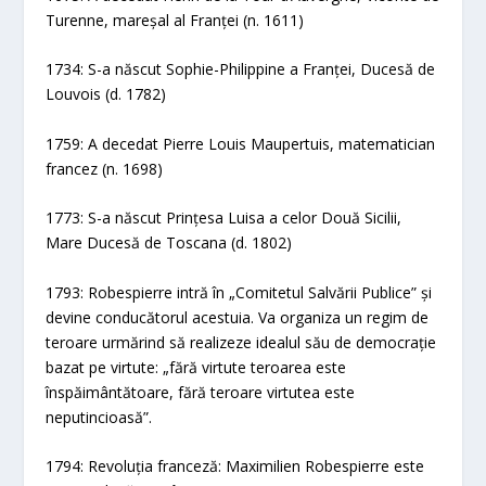
Turenne, mareșal al Franței (n. 1611)
1734: S-a născut Sophie-Philippine a Franței, Ducesă de
Louvois (d. 1782)
1759: A decedat Pierre Louis Maupertuis, matematician
francez (n. 1698)
1773: S-a născut Prințesa Luisa a celor Două Sicilii,
Mare Ducesă de Toscana (d. 1802)
1793: Robespierre intră în „Comitetul Salvării Publice” și
devine conducătorul acestuia. Va organiza un regim de
teroare urmărind să realizeze idealul său de democrație
bazat pe virtute: „fără virtute teroarea este
înspăimântătoare, fără teroare virtutea este
neputincioasă”.
1794: Revoluția franceză: Maximilien Robespierre este