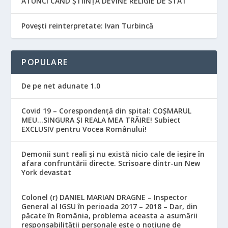
ATUNCI CÂND ȘTIINȚA DEVINE RELIGIE DE STAT
Povești reinterpretate: Ivan Turbincă
POPULARE
De pe net adunate 1.0
Covid 19 – Corespondență din spital: COȘMARUL
MEU…SINGURA ȘI REALA MEA TRĂIRE! Subiect
EXCLUSIV pentru Vocea Românului!
Demonii sunt reali și nu există nicio cale de ieșire în
afara confruntării directe. Scrisoare dintr-un New
York devastat
Colonel (r) DANIEL MARIAN DRAGNE – Inspector
General al IGSU în perioada 2017 – 2018 – Dar, din
păcate în România, problema aceasta a asumării
responsabilităţii personale este o noţiune de