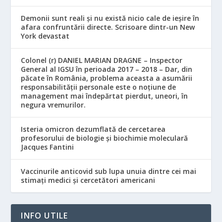
Demonii sunt reali și nu există nicio cale de ieșire în
afara confruntării directe. Scrisoare dintr-un New
York devastat
Colonel (r) DANIEL MARIAN DRAGNE – Inspector
General al IGSU în perioada 2017 – 2018 – Dar, din
păcate în România, problema aceasta a asumării
responsabilităţii personale este o noţiune de
management mai îndepărtat pierdut, uneori, în
negura vremurilor.
Isteria omicron dezumflată de cercetarea
profesorului de biologie și biochimie moleculară
Jacques Fantini
Vaccinurile anticovid sub lupa unuia dintre cei mai
stimați medici și cercetători americani
INFO UTILE