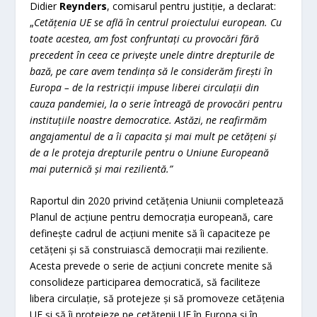
Didier
Reynders
, comisarul pentru justiție, a declarat:
„
Cetățenia UE se află în centrul proiectului european. Cu
toate acestea, am fost confruntați cu provocări fără
precedent în ceea ce privește unele dintre drepturile de
bază, pe care avem tendința să le considerăm firești în
Europa – de la restricții impuse liberei circulații din
cauza pandemiei, la o serie întreagă de provocări pentru
instituțiile noastre democratice. Astăzi, ne reafirmăm
angajamentul de a îi capacita și mai mult pe cetățeni și
de a le proteja drepturile pentru o Uniune Europeană
mai puternică și mai rezilientă.”
Raportul din 2020 privind cetățenia Uniunii completează
Planul de acțiune pentru democrația europeană, care
definește cadrul de acțiuni menite să îi capaciteze pe
cetățeni și să construiască democrații mai reziliente.
Acesta prevede o serie de acțiuni concrete menite să
consolideze participarea democratică, să faciliteze
libera circulație, să protejeze și să promoveze cetățenia
UE și să îi protejeze pe cetățenii UE în Europa și în