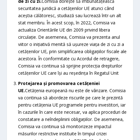
de zi cu zi.
Comisia dorește să îmbunătățească
securitatea juridică a cetățenilor UE atunci când
aceștia călătoresc, studiază sau lucrează într-un alt
stat membru. În acest scop, în 2022, Comisia va
actualiza Orientările UE din 2009 privind libera
circulaţie. De asemenea, Comisia va prezenta anul
viitor o inițiativă menită să ușureze viața de zi cu zi a
cetățenilor UE, prin simplificarea obligațiilor fiscale ale
acestora. În conformitate cu Acordul de retragere,
Comisia va continua să sprijine protecția drepturilor
cetățenilor UE care își au reședința în Regatul Unit
Protejarea și promovarea cetățeniei
UE.
Cetățenia europeană nu este de vânzare. Comisia
va continua să abordeze riscurile pe care le prezintă
pentru cetățenia UE programele pentru investitori, iar
în cazurile în care este necesar, va aplica proceduri de
constatare a neîndeplinirii obligațiilor. De asemenea,
Comisia va continua să monitorizeze impactul
măsurilor restrictive instituite în timpul crizei