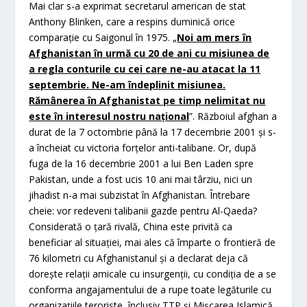
Mai clar s-a exprimat secretarul american de stat
Anthony Blinken, care a respins duminică orice
comparaţie cu Saigonul în 1975. „
Noi am mers în
Afghanistan în urmă cu 20 de ani cu misiunea de
a regla conturile cu cei care ne-au atacat la 11
septembrie. Ne-am îndeplinit misiunea.
Rămânerea în Afghanistat pe timp nelimitat nu
este în interesul nostru naţional
”. Războiul afghan a
durat de la 7 octombrie până la 17 decembrie 2001 şi s-
a încheiat cu victoria forţelor anti-talibane. Or, după
fuga de la 16 decembrie 2001 a lui Ben Laden spre
Pakistan, unde a fost ucis 10 ani mai târziu, nici un
jihadist n-a mai subzistat în Afghanistan. Întrebare
cheie: vor redeveni talibanii gazde pentru Al-Qaeda?
Considerată o ţară rivală, China este privită ca
beneficiar al situaţiei, mai ales că împarte o frontieră de
76 kilometri cu Afghanistanul şi a declarat deja că
doreşte relaţii amicale cu insurgenţii, cu condiţia de a se
conforma angajamentului de a rupe toate legăturile cu
organizaţiile teroriste, înclusiv TTP şi Mişcarea Islamică