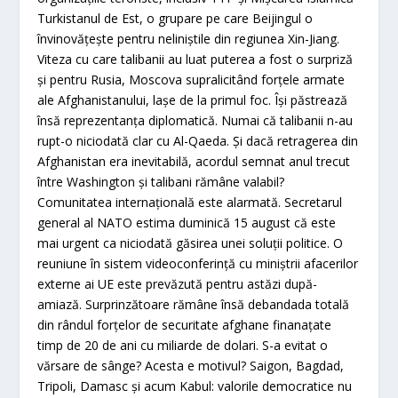
Turkistanul de Est, o grupare pe care Beijingul o
învinovăţeşte pentru neliniştile din regiunea Xin-Jiang.
Viteza cu care talibanii au luat puterea a fost o surpriză
şi pentru Rusia, Moscova supralicitând forţele armate
ale Afghanistanului, laşe de la primul foc. Îşi păstrează
însă reprezentanţa diplomatică. Numai că talibanii n-au
rupt-o niciodată clar cu Al-Qaeda. Şi dacă retragerea din
Afghanistan era inevitabilă, acordul semnat anul trecut
între Washington şi talibani rămâne valabil?
Comunitatea internaţională este alarmată. Secretarul
general al NATO estima duminică 15 august că este
mai urgent ca niciodată găsirea unei soluţii politice. O
reuniune în sistem videoconferinţă cu miniştrii afacerilor
externe ai UE este prevăzută pentru astăzi după-
amiază. Surprinzătoare rămâne însă debandada totală
din rândul forţelor de securitate afghane finanaţate
timp de 20 de ani cu miliarde de dolari. S-a evitat o
vărsare de sânge? Acesta e motivul? Saigon, Bagdad,
Tripoli, Damasc şi acum Kabul: valorile democratice nu