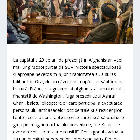
La capătul a 20 de ani de prezenţă în Afghanistan –cel
mai lung război purtat de SUA- victoria spectaculoasă,
şi aproape neverosimilă, prin rapiditatea ei, a surâs
talibanilor. Oraşele au căzut unul după altul săptămâna
trecută. Prăbuşirea guvernului afghan şi al armatei sale,
finanţată de Washington, fuga preşedintelui Ashraf
Ghani, baletul elicopterelor care participă la evacuarea
personalului ambasadelor occidentale şi a rezidenţilor,
toate acestea sunt fapte istorice care riscă să patineze
greu pe imaginea actualului preşedinte, Joe Biden, ce
evoca recent „
o misiune reuşită
”. Pentagonul evalua la
30.000 numărul persoanelor americane sau afghane