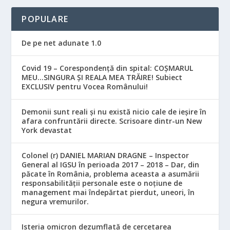
POPULARE
De pe net adunate 1.0
Covid 19 – Corespondență din spital: COȘMARUL
MEU…SINGURA ȘI REALA MEA TRĂIRE! Subiect
EXCLUSIV pentru Vocea Românului!
Demonii sunt reali și nu există nicio cale de ieșire în
afara confruntării directe. Scrisoare dintr-un New
York devastat
Colonel (r) DANIEL MARIAN DRAGNE – Inspector
General al IGSU în perioada 2017 – 2018 – Dar, din
păcate în România, problema aceasta a asumării
responsabilităţii personale este o noţiune de
management mai îndepărtat pierdut, uneori, în
negura vremurilor.
Isteria omicron dezumflată de cercetarea