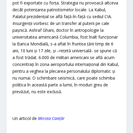
pot fi exportate cu forţa. Strategia nu provoacă altceva
decât potenţarea patriotismelor locale. La Kabul,
Palatul prezidenţial se află faţă-în-faţă cu sediul CIA.
Insurgenţii vorbesc de un transfer al puterii pe cale
paşnică. Ashraf Ghani, doctor în antropologie la
universitatea americană Columbia, fost înalt funcţionar
la Banca Mondială, s-a aflat în fruntea ţării timp de 6
ani, 10 luni şi 17 zile, şi –reţetă universală- se spune că
a fost trădat. 6.000 de militari americani se află acum
concentraţi în zona aeroportului internaţional din Kabul,
pentru a veghea la plecarea personalului diplomatic şi
nu numai. O schimbare seismică, care poate schimba
politica în această parte a lumii, în moduri greu de
prevăzut, nu este exclusă.
Un articol de
Mircea Canțăr