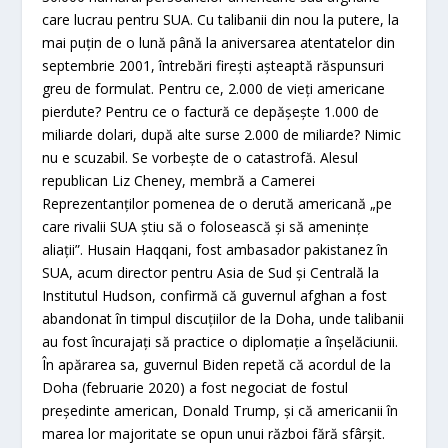
care lucrau pentru SUA. Cu talibanii din nou la putere, la
mai puţin de o lună până la aniversarea atentatelor din
septembrie 2001, întrebări fireşti aşteaptă răspunsuri
greu de formulat. Pentru ce, 2.000 de vieţi americane
pierdute? Pentru ce o factură ce depăşeşte 1.000 de
miliarde dolari, după alte surse 2.000 de miliarde? Nimic
nu e scuzabil. Se vorbeşte de o catastrofă. Alesul
republican Liz Cheney, membră a Camerei
Reprezentanţilor pomenea de o derută americană „pe
care rivalii SUA ştiu să o folosească şi să ameninţe
aliaţii”. Husain Haqqani, fost ambasador pakistanez în
SUA, acum director pentru Asia de Sud şi Centrală la
Institutul Hudson, confirmă că guvernul afghan a fost
abandonat în timpul discuţiilor de la Doha, unde talibanii
au fost încurajaţi să practice o diplomaţie a înşelăciunii.
În apărarea sa, guvernul Biden repetă că acordul de la
Doha (februarie 2020) a fost negociat de fostul
preşedinte american, Donald Trump, şi că americanii în
marea lor majoritate se opun unui război fără sfârşit.