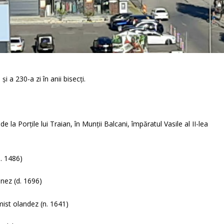
i a 230-a zi în anii bisecți.
de la Porțile lui Traian, în Munții Balcani, împăratul Vasile al II-lea
n. 1486)
onez (d. 1696)
ist olandez (n. 1641)