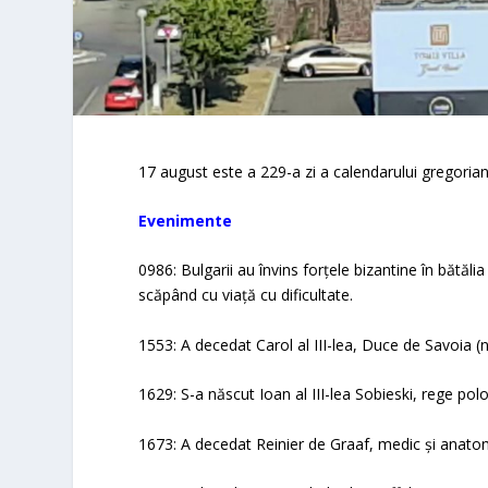
17 august este a 229-a zi a calendarului gregorian ș
Evenimente
0986: Bulgarii au învins forțele bizantine în bătălia 
scăpând cu viață cu dificultate.
1553: A decedat Carol al III-lea, Duce de Savoia (
1629: S-a născut Ioan al III-lea Sobieski, rege pol
1673: A decedat Reinier de Graaf, medic și anatom