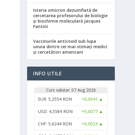
Isteria omicron dezumflată de
cercetarea profesorului de biologie
și biochimie moleculară Jacques
Fantini
Vaccinurile anticovid sub lupa
unuia dintre cei mai stimați medici
și cercetători americani
INFO UTILE
Curs valutar: 07 Aug 2026
EUR
: 5,2554 RON
+0,0041 ▲
USD
: 4,5584 RON
+0,0077 ▲
CHF
: 5,6244 RON
+0,0023 ▲