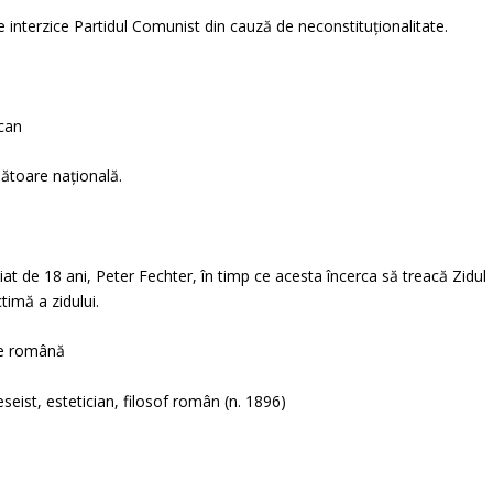
 interzice Partidul Comunist din cauză de neconstituționalitate.
ican
ătoare națională.
ăiat de 18 ani, Peter Fechter, în timp ce acesta încerca să treacă Zidul
timă a zidului.
re română
seist, estetician, filosof român (n. 1896)