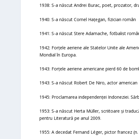
1938: S-a născut Andrei Burac, poet, prozator, dr
1940: S-a născut Cornel Hațegan, fizician român
1941: S-a născut Stere Adamache, fotbalist român
1942: Forțele aeriene ale Statelor Unite ale Americ
Mondial în Europa.
1943: Forțele aeriene americane pierd 60 de bom
1943: S-a născut Robert De Niro, actor american
1945: Proclamarea independenței Indoneziei. Sărb
1953: S-a născut Herta Müller, scriitoare și trad
pentru Literatură pe anul 2009.
1955: A decedat Fernand Léger, pictor francez (n.