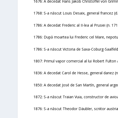
1676: A decedat Hans Jakob Christoffel von Grimm
1768: S-a născut Louis Desaix, general francez (d
1786: A decedat Frederic al II-lea al Prusiei (n. 17
1786: După moartea lui Frederic cel Mare, nepotul l
1786: S-a născut Victoria de Saxa-Coburg-Saalfeld
1807: Primul vapor comercial al lui Robert Fulton
1836: A decedat Carol de Hesse, general danez (n
1850: A decedat José de San Martín, general argen
1872: S-a născut Traian Vuia, constructor de avioa
1876: S-a născut Theodor Däubler, scriitor austria