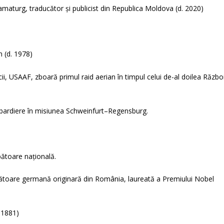
amaturg, traducător și publicist din Republica Moldova (d. 2020)
 (d. 1978)
ii, USAAF, zboară primul raid aerian în timpul celui de-al doilea Războ
bardiere în misiunea Schweinfurt–Regensburg.
ătoare națională.
ucătoare germană originară din România, laureată a Premiului Nobel
 1881)