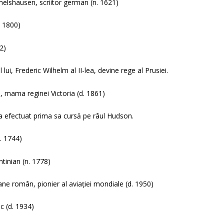
elshausen, scriitor german (n. 1621)
. 1800)
12)
ui, Frederic Wilhelm al II-lea, devine rege al Prusiei.
, mama reginei Victoria (d. 1861)
 a efectuat prima sa cursă pe râul Hudson.
. 1744)
tinian (n. 1778)
ne român, pionier al aviației mondiale (d. 1950)
c (d. 1934)