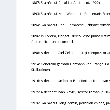
1887: S-a născut Carol I al Austriei (d. 1922)
1893: S-a născut Mae West, actriță, scenaristă am
1894: S-a născut Radu Cernătescu, chimist român
1896: În Londra, Bridget Driscoll este prima victi
fost implicat un automobil.
1898: A decedat Carl Zeller, jurist și compozitor a
1914: Generalul german Hermann von François a co
Stallupönen.
1916: A decedat Umberto Boccioni, pictor italian ș
1925: A decedat Ioan Slavici, scriitor român (n. 18
1926: S-a născut Jiang Zemin, politician chinez, p