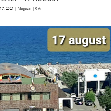
 17, 2021
|
Magazin
|
0