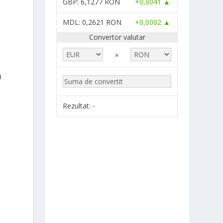
GBP
: 6,1277 RON
+0,0041 ▲
MDL
: 0,2621 RON
+0,0002 ▲
Convertor valutar
»
i
Rezultat:
-