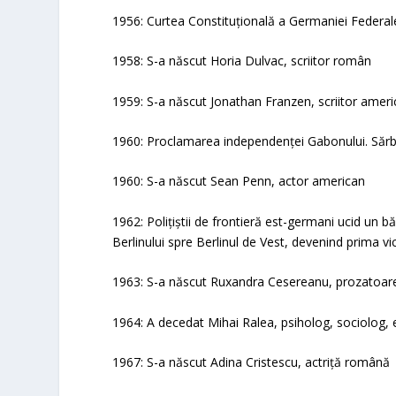
1956: Curtea Constituțională a Germaniei Federale
1958: S-a născut Horia Dulvac, scriitor român
1959: S-a născut Jonathan Franzen, scriitor amer
1960: Proclamarea independenței Gabonului. Sărb
1960: S-a născut Sean Penn, actor american
1962: Polițiștii de frontieră est-germani ucid un b
Berlinului spre Berlinul de Vest, devenind prima vic
1963: S-a născut Ruxandra Cesereanu, prozatoa
1964: A decedat Mihai Ralea, psiholog, sociolog, e
1967: S-a născut Adina Cristescu, actriță română