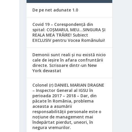
De pe net adunate 1.0
Covid 19 – Corespondență din
spital: COȘMARUL MEU…SINGURA ȘI
REALA MEA TRĂIRE! Subiect
EXCLUSIV pentru Vocea Românului!
Demonii sunt reali și nu există nicio
cale de ieșire în afara confruntării
directe. Scrisoare dintr-un New
York devastat
Colonel (r) DANIEL MARIAN DRAGNE
– Inspector General al IGSU în
perioada 2017 – 2018 – Dar, din
păcate în România, problema
aceasta a asumării
responsabilităţii personale este o
noţiune de management mai
îndepărtat pierdut, uneori, în
negura vremurilor.