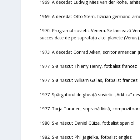
1969: A decedat Ludwig Mies van der Rohe, arhit
1969: A decedat Otto Stern, fizician germano-amer
1970: Programul sovietic Venera: Se lansează Ven
succes date de pe suprafața altei planete (Venus)
1973: A decedat Conrad Aiken, scriitor american (
1977: S-a născut Thierry Henry, fotbalist francez
1977: S-a născut William Gallas, fotbalist francez
1977: Spărgatorul de gheață sovietic „Arktica” de
1977: Tarja Turunen, soprană lirică, compozitoare
1980: S-a născut Daniel Güiza, fotbalist spaniol
1982: S-a născut Phil Jagielka, fotbalist englez