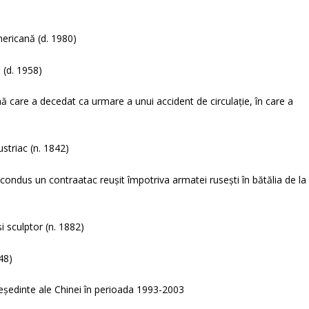
ericană (d. 1980)
 (d. 1958)
mă care a decedat ca urmare a unui accident de circulație, în care a
ustriac (n. 1842)
ndus un contraatac reușit împotriva armatei rusești în bătălia de la
i sculptor (n. 1882)
48)
reședinte ale Chinei în perioada 1993-2003