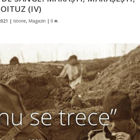
OITUZ (IV)
2021
|
Istorie
,
Magazin
|
0