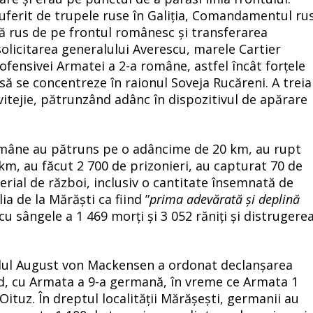
 suferit de trupele ruse în Galiția, Comandamentul ru
ă rus de pe frontul românesc și transferarea
solicitarea generalului Averescu, marele Cartier
fensivei Armatei a 2-a române, astfel încât forțele
ă se concentreze în raionul Soveja Rucăreni. A treia
 vitejie, pătrunzând adânc în dispozitivul de apărare
române au pătruns pe o adâncime de 20 km, au rupt
 km, au făcut 2 700 de prizonieri, au capturat 70 de
erial de război, inclusiv o cantitate însemnată de
ia de la Mărăști ca fiind ”
prima adevărată și deplină
ă cu sângele a 1 469 morți și 3 052 răniți și distrugere
alul August von Mackensen a ordonat declanșarea
ud, cu Armata a 9-a germană, în vreme ce Armata 1
tuz. În dreptul localității Mărășești, germanii au