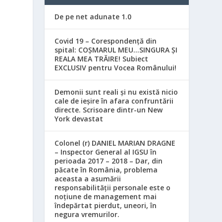
De pe net adunate 1.0
Covid 19 – Corespondență din
spital: COȘMARUL MEU…SINGURA ȘI
REALA MEA TRĂIRE! Subiect
EXCLUSIV pentru Vocea Românului!
Demonii sunt reali și nu există nicio
cale de ieșire în afara confruntării
directe. Scrisoare dintr-un New
York devastat
Colonel (r) DANIEL MARIAN DRAGNE
– Inspector General al IGSU în
perioada 2017 – 2018 – Dar, din
păcate în România, problema
aceasta a asumării
responsabilităţii personale este o
noţiune de management mai
e
îndepărtat pierdut, uneori, în
negura vremurilor.