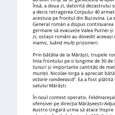
Însă, a doua zi, datorită dezastrului
a decis retragerea Corpului 40 armat
acestuia pe frontul din Bucovina. La 
General român a dispus continuarea o
germane să evacueze Valea Putnei și s
zi, ostașii români au dovedit aceeași
inamic, luând mulți prizonieri.
Prin bătălia de la Mărăști, trupele 
linia frontului pe o lungime de 30 de
tunuri și importante cantități de mat
muniții. Nicolae Iorga a apreciat bătăl
victorie românească
”. Ea a fost plătit
satului Mărăști.
În noul context operativ, Feldmareș
ofensivei pe direcția Mărășeești-Adj
Austro-Ungară urma să atace înspre Oi