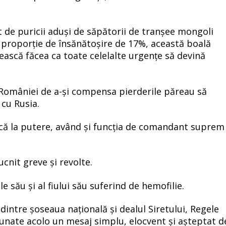
t de puricii aduși de săpătorii de tranșee mongoli
 proporție de însănătoșire de 17%, această boală
ască făcea ca toate celelalte urgențe să devină
e României de a-și compensa pierderile păreau să
 cu Rusia.
încă la putere, având și funcția de comandant suprem
cnit greve și revolte.
e său și al fiului său suferind de hemofilie.
dintre șoseaua națională și dealul Siretului, Regele
dunate acolo un mesaj simplu, elocvent și așteptat d