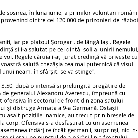
 de sosirea, în luna iunie, a primilor voluntari români
 provenind dintre cei 120 000 de prizonieri de războ
niți, iar pe platoul Șorogari, de lângă Iași, Regele
ță și i-a salutat pe cei dintâi soli ai unirii nemului
voi, Regele căruia i-ați jurat credință vă privește cu
a voastră salută chezășia cea mai puternică că visul
 unui neam, în sfârșit, se va stinge”.
ra 3,50, după o intensă și prelungită pregătire de
ă de generalul Alexandru Averescu, împreună cu
t ofensiva în sectorul de front din zona satului
rcui și distruge Armata a 9-a Germană. Ostașii
u asalt pozițiile inamice, au trecut prin breșele de
rp la corp. Ofensiva s-a desfășurat cu un asemenea
 asemenea îndârjire încât germanii, surprinși, nici n-
re și erau pe punctul de a părăsi linia frontului.