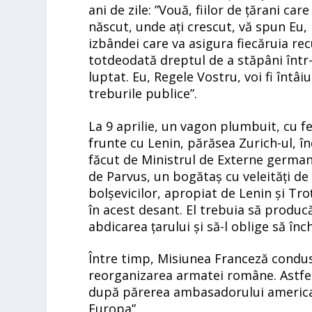
ani de zile: ”Vouă, fiilor de țărani ca
născut, unde ați crescut, vă spun Eu,
izbândei care va asigura fiecăruia re
totdeodată dreptul de a stăpâni într
luptat. Eu, Regele Vostru, voi fi întâiu
treburile publice”.
La 9 aprilie, un vagon plumbuit, cu fe
frunte cu Lenin, părăsea Zurich-ul, 
făcut de Ministrul de Externe germa
de Parvus, un bogătaș cu veleități de
bolșevicilor, apropiat de Lenin și Tr
în acest desant. El trebuia să produc
abdicarea țarului și să-l oblige să î
Între timp, Misiunea Franceză condus
reorganizarea armatei române. Astfel 
după părerea ambasadorului american,
Europa”.