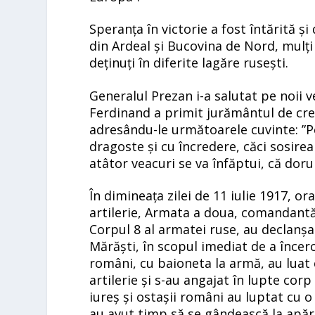
Speranța în victorie a fost întărită și
din Ardeal și Bucovina de Nord, mulți
deținuți în diferite lagăre rusești.
Generalul Prezan i-a salutat pe noii ve
Ferdinand a primit jurământul de credin
adresându-le următoarele cuvinte: ”Pe 
dragoste și cu încredere, căci sosire
atâtor veacuri se va înfăptui, că dorul
În dimineața zilei de 11 iulie 1917, o
artilerie, Armata a doua, comandant
Corpul 8 al armatei ruse, au declanșa
Mărăști
, în scopul imediat de a înce
români, cu baioneta la armă, au luat c
artilerie și s-au angajat în lupte co
iureș și ostașii români au luptat cu o
au avut timp să se gândească la apăra