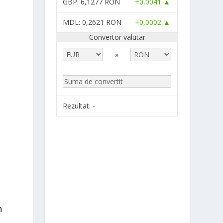
GBP
: 6,1277 RON
+0,0041 ▲
MDL
: 0,2621 RON
+0,0002 ▲
Convertor valutar
»
Rezultat:
-
n