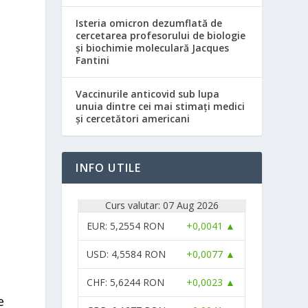
Isteria omicron dezumflată de
cercetarea profesorului de biologie
și biochimie moleculară Jacques
Fantini
Vaccinurile anticovid sub lupa
unuia dintre cei mai stimați medici
și cercetători americani
INFO UTILE
Curs valutar: 07 Aug 2026
EUR
: 5,2554 RON
+0,0041 ▲
USD
: 4,5584 RON
+0,0077 ▲
CHF
: 5,6244 RON
+0,0023 ▲
e