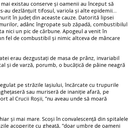
 mai existau conserve și oamenii au început să
au dezlănțuit tifosul, variola și alte epidemii…
urit în județ din aceaste cauze. Datorită lipsei
rumurilor, adânc îngropate sub zăpadă, combustibilul
ta nici un pic de cărbune. Apogeul a venit în
un fel de combustibil și nimic altceva de mâncare
matei erau dezgustați de masa de prânz, invariabil
cal și de varză, porumb, o bucățică de pâine neagră
egulat pe străzile Iașiului, încărcate cu trupurile
înghețaseră sau muriseră de inaniție afară, pe
port al Crucii Roșii, ”nu aveau unde să moară
chiar și mai mare. Scoși în convalescență din spitalel
ăzile acoperite cu gheață, ”doar umbre de oameni