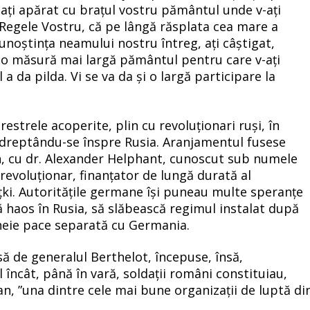
re ați apărat cu brațul vostru pământul unde v-ați
 Regele Vostru, că pe lângă răsplata cea mare a
cunoștința neamului nostru întreg, ați câștigat,
-o măsură mai largă pământul pentru care v-ați
l a da pilda. Vi se va da și o largă participare la
restrele acoperite, plin cu revoluționari ruși, în
îndreptându-se înspre Rusia. Aranjamentul fusese
n, cu dr. Alexander Helphant, cunoscut sub numele
 revoluționar, finanțator de lungă durată al
oțki. Autoritățile germane își puneau multe speranțe
ă haos în Rusia, să slăbească regimul instalat după
ncheie pace separată cu Germania.
ă de generalul Berthelot, începuse, însă,
încât, până în vară, soldații români constituiau,
 ”una dintre cele mai bune organizații de luptă di