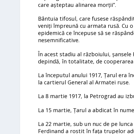
care așteptau alinarea morții”.
Bântuia tifosul, care fusese răspândi
veniți împreună cu armata rusă. Cu o
epidemică ce începuse să se răspânde
nesemnificative.
În acest stadiu al războiului, șansel
depindă, în totalitate, de cooperarea
La începutul anului 1917, Țarul era 
la cartierul General al Armatei ruse.
La 8 martie 1917, la Petrograd au izbu
La 15 martie, Țarul a abdicat în numel
La 22 martie, sub un nuc de pe lunca 
Ferdinand a rostit în fața trupelor a