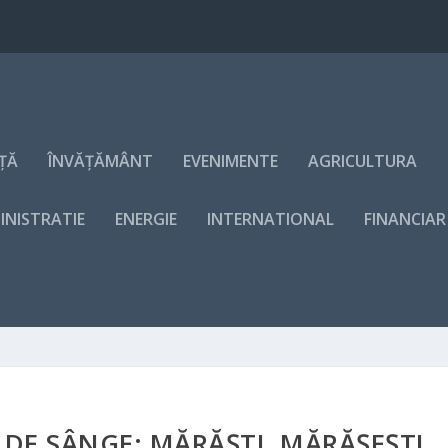
NȚĂ
ÎNVĂȚĂMÂNT
EVENIMENTE
AGRICULTURA
INISTRATIE
ENERGIE
INTERNATIONAL
FINANCIAR
 DE SÂNGE: MĂRĂȘTI, MĂRĂȘEȘTI,