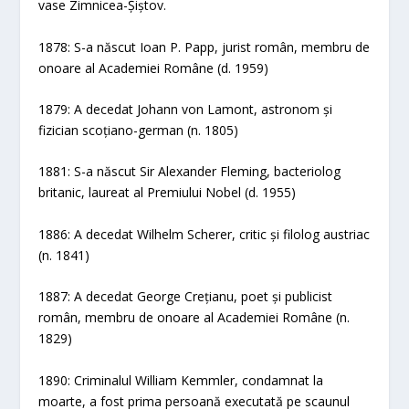
vase Zimnicea-Șiștov.
1878: S-a născut Ioan P. Papp, jurist român, membru de
onoare al Academiei Române (d. 1959)
1879: A decedat Johann von Lamont, astronom și
fizician scoțiano-german (n. 1805)
1881: S-a născut Sir Alexander Fleming, bacteriolog
britanic, laureat al Premiului Nobel (d. 1955)
1886: A decedat Wilhelm Scherer, critic și filolog austriac
(n. 1841)
1887: A decedat George Crețianu, poet și publicist
român, membru de onoare al Academiei Române (n.
1829)
1890: Criminalul William Kemmler, condamnat la
moarte, a fost prima persoană executată pe scaunul