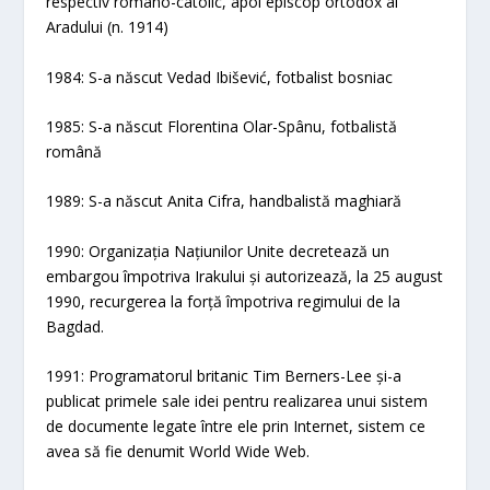
respectiv romano-catolic, apoi episcop ortodox al
Aradului (n. 1914)
1984: S-a născut Vedad Ibišević, fotbalist bosniac
1985: S-a născut Florentina Olar-Spânu, fotbalistă
română
1989: S-a născut Anita Cifra, handbalistă maghiară
1990: Organizația Națiunilor Unite decretează un
embargou împotriva Irakului și autorizează, la 25 august
1990, recurgerea la forță împotriva regimului de la
Bagdad.
1991: Programatorul britanic Tim Berners-Lee și-a
publicat primele sale idei pentru realizarea unui sistem
de documente legate între ele prin Internet, sistem ce
avea să fie denumit World Wide Web.