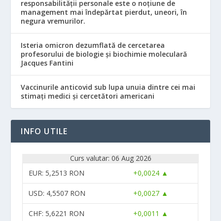
responsabilităţii personale este o noţiune de
management mai îndepărtat pierdut, uneori, în
negura vremurilor.
Isteria omicron dezumflată de cercetarea
profesorului de biologie și biochimie moleculară
Jacques Fantini
Vaccinurile anticovid sub lupa unuia dintre cei mai
stimați medici și cercetători americani
INFO UTILE
Curs valutar: 06 Aug 2026
EUR
: 5,2513 RON
+0,0024 ▲
USD
: 4,5507 RON
+0,0027 ▲
CHF
: 5,6221 RON
+0,0011 ▲