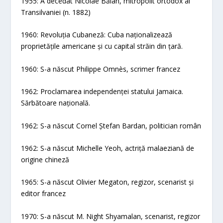
1955: A decedat Nicolae Bălan, mitropolit ortodox al
Transilvaniei (n. 1882)
1960: Revoluția Cubaneză: Cuba naționalizează
proprietățile americane și cu capital străin din țară.
1960: S-a născut Philippe Omnès, scrimer francez
1962: Proclamarea independenței statului Jamaica.
Sărbătoare națională.
1962: S-a născut Cornel Ștefan Bardan, politician român
1962: S-a născut Michelle Yeoh, actriță malaeziană de
origine chineză
1965: S-a născut Olivier Megaton, regizor, scenarist și
editor francez
1970: S-a născut M. Night Shyamalan, scenarist, regizor