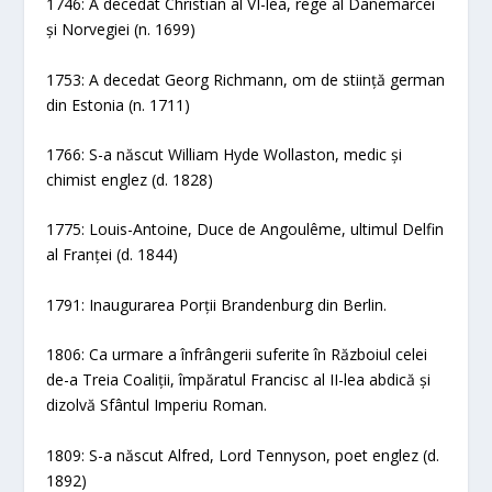
1746: A decedat Christian al VI-lea, rege al Danemarcei
și Norvegiei (n. 1699)
1753: A decedat Georg Richmann, om de stiință german
din Estonia (n. 1711)
1766: S-a născut William Hyde Wollaston, medic și
chimist englez (d. 1828)
1775: Louis-Antoine, Duce de Angoulême, ultimul Delfin
al Franței (d. 1844)
1791: Inaugurarea Porții Brandenburg din Berlin.
1806: Ca urmare a înfrângerii suferite în Războiul celei
de-a Treia Coaliții, împăratul Francisc al II-lea abdică și
dizolvă Sfântul Imperiu Roman.
1809: S-a născut Alfred, Lord Tennyson, poet englez (d.
1892)