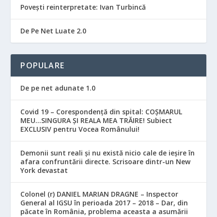
Povești reinterpretate: Ivan Turbincă
De Pe Net Luate 2.0
POPULARE
De pe net adunate 1.0
Covid 19 – Corespondență din spital: COȘMARUL
MEU…SINGURA ȘI REALA MEA TRĂIRE! Subiect
EXCLUSIV pentru Vocea Românului!
Demonii sunt reali și nu există nicio cale de ieșire în
afara confruntării directe. Scrisoare dintr-un New
York devastat
Colonel (r) DANIEL MARIAN DRAGNE – Inspector
General al IGSU în perioada 2017 – 2018 – Dar, din
păcate în România, problema aceasta a asumării