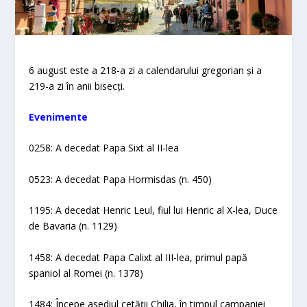
6 august este a 218-a zi a calendarului gregorian și a
219-a zi în anii bisecți.
Evenimente​
0258: A decedat Papa Sixt al II-lea
0523: A decedat Papa Hormisdas (n. 450)
1195: A decedat Henric Leul, fiul lui Henric al X-lea, Duce
de Bavaria (n. 1129)
1458: A decedat Papa Calixt al III-lea, primul papă
spaniol al Romei (n. 1378)
1484: Începe asediul cetății Chilia, în timpul campaniei