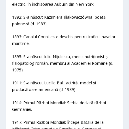
electric, în închisoarea Auburn din New York.
1892: S-a născut Kazimiera Iłłakowiczówna, poetă
poloneză (d. 1983)
1893: Canalul Corint este deschis pentru traficul navelor
maritime.
1895: S-a născut Iuliu Nițulescu, medic nutriționist și
fiziopatolog român, membru al Academiei Române (d.
1975)
1911: S-a născut Lucille Ball, actriță, model și
producătoare americană (d. 1989)
1914: Primul Război Mondial: Serbia declară război
Germaniei.
1917: Primul Război Mondial: Începe Bătălia de la
Mărășești între armatele României și Germaniei.