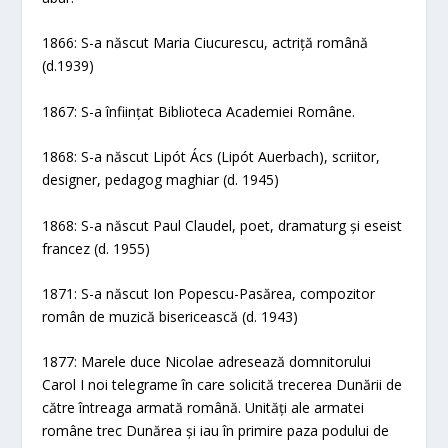
1866: S-a născut Maria Ciucurescu, actriță română
(d.1939)
1867: S-a înființat Biblioteca Academiei Române.
1868: S-a născut Lipót Ács (Lipót Auerbach), scriitor,
designer, pedagog maghiar (d. 1945)
1868: S-a născut Paul Claudel, poet, dramaturg și eseist
francez (d. 1955)
1871: S-a născut Ion Popescu-Pasărea, compozitor
român de muzică bisericească (d. 1943)
1877: Marele duce Nicolae adresează domnitorului
Carol I noi telegrame în care solicită trecerea Dunării de
către întreaga armată română. Unități ale armatei
române trec Dunărea și iau în primire paza podului de