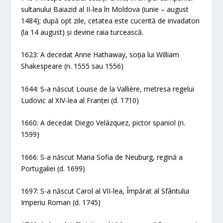
sultanului Baiazid al II-lea în Moldova (iunie – august
1484); după opt zile, cetatea este cucerită de invadatori
(la 14 august) și devine raia turcească.
1623: A decedat Anne Hathaway, soția lui William
Shakespeare (n. 1555 sau 1556)
1644: S-a născut Louise de la Vallière, metresa regelui
Ludovic al XIV-lea al Franței (d. 1710)
1660: A decedat Diego Velázquez, pictor spaniol (n.
1599)
1666: S-a născut Maria Sofia de Neuburg, regină a
Portugaliei (d. 1699)
1697: S-a născut Carol al VII-lea, Împărat al Sfântului
Imperiu Roman (d. 1745)