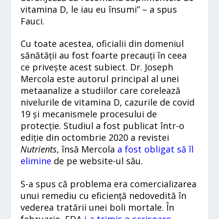
vitamina D, le iau eu însumi” – a spus
Fauci.
Cu toate acestea, oficialii din domeniul
sănătății au fost foarte precauți în ceea
ce privește acest subiect. Dr. Joseph
Mercola este autorul principal al unei
metaanalize a studiilor care corelează
nivelurile de vitamina D, cazurile de covid
19 și mecanismele procesului de
protecție. Studiul a fost publicat într-o
ediție din octombrie 2020 a revistei
Nutrients
, însă Mercola
a fost obligat să îl
elimine
de pe website-ul său.
S-a spus că problema era comercializarea
unui remediu cu eficiență nedovedită în
vederea tratării unei boli mortale. În
februarie, FDA
i-a trimis o scrisoare
,