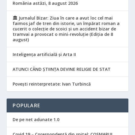
România astăzi, 8 august 2026
🏛️ Jurnalul Bizar: Ziua în care a avut loc cel mai
faimos jaf de tren din istorie, un împărat roman a
cucerit o colecție de scoici și un accident bizar de
tramvai a provocat o mini-revoluție (Ediția de 8
august)
Inteligența artificială și Arta II
ATUNCI CÂND ȘTIINȚA DEVINE RELIGIE DE STAT
Povești reinterpretate: Ivan Turbincă
POPULARE
De pe net adunate 1.0
Covid 19 – Corespondență din spital: COȘMARUL