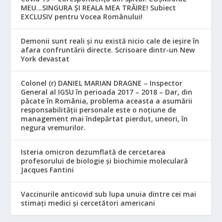
MEU…SINGURA ȘI REALA MEA TRĂIRE! Subiect
EXCLUSIV pentru Vocea Românului!
Demonii sunt reali și nu există nicio cale de ieșire în
afara confruntării directe. Scrisoare dintr-un New
York devastat
Colonel (r) DANIEL MARIAN DRAGNE – Inspector
General al IGSU în perioada 2017 – 2018 – Dar, din
păcate în România, problema aceasta a asumării
responsabilităţii personale este o noţiune de
management mai îndepărtat pierdut, uneori, în
negura vremurilor.
Isteria omicron dezumflată de cercetarea
profesorului de biologie și biochimie moleculară
Jacques Fantini
Vaccinurile anticovid sub lupa unuia dintre cei mai
stimați medici și cercetători americani