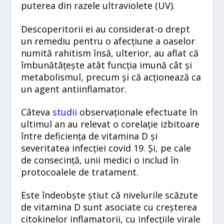
puterea din razele ultraviolete (UV).
Descoperitorii ei au considerat-o drept
un remediu pentru o afecțiune a oaselor
numită rahitism însă, ulterior, au aflat că
îmbunătățește atât funcția imună cât și
metabolismul, precum și că acționează ca
un agent antiinflamator.
Câteva
studii
observaționale efectuate în
ultimul an au relevat o corelație izbitoare
între deficiența de vitamina D și
severitatea infecției covid 19. Și, pe cale
de consecință, unii medici o includ în
protocoalele de tratament.
Este îndeobște știut că nivelurile scăzute
de vitamina D sunt asociate cu creșterea
citokinelor inflamatorii, cu infecțiile virale