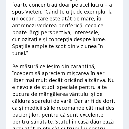
foarte concentrați doar pe acel lucru – a
spus Vieten. ”Când te uiți, de exemplu, la
un ocean, care este atât de mare, îți
antrenezi vederea periferică, ceea ce
poate lărgi perspectiva, interesele,
curiozitățile și concepția despre lume.
Spațiile ample te scot din viziunea în
tunel.”
Pe măsură ce ieșim din carantină,
începem să apreciem mișcarea în aer
liber mai mult decât oricând altcânva. Nu
e nevoie de studii speciale pentru a te
bucura de mângâierea vântului și de
căldura soarelui de vară. Dar ar fi de dorit
ca și medicii să le recomande cât mai des
pacienților, pentru că sunt excelente
pentru sănătate. Statul în casă dăunează
grav atât minții cât și trupului nostru.