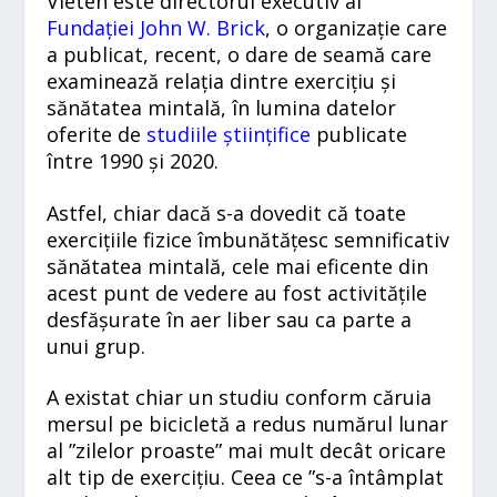
Vieten este directorul executiv al
Fundației John W. Brick
, o organizație care
a publicat, recent, o dare de seamă care
examinează relația dintre exercițiu și
sănătatea mintală, în lumina datelor
oferite de
studiile științifice
publicate
între 1990 și 2020.
Astfel, chiar dacă s-a dovedit că toate
exercițiile fizice îmbunătățesc semnificativ
sănătatea mintală, cele mai eficente din
acest punt de vedere au fost activitățile
desfășurate în aer liber sau ca parte a
unui grup.
A existat chiar un studiu conform căruia
mersul pe bicicletă a redus numărul lunar
al ”zilelor proaste” mai mult decât oricare
alt tip de exercițiu. Ceea ce ”s-a întâmplat