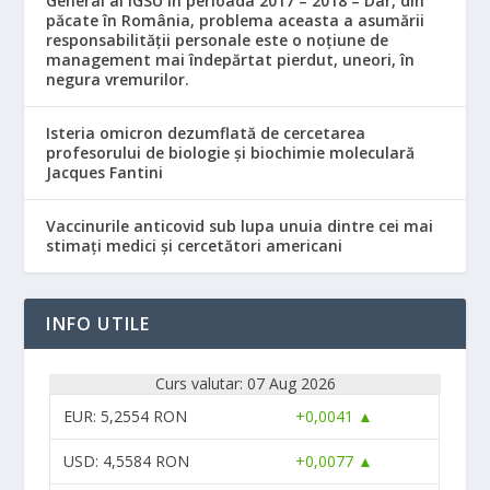
General al IGSU în perioada 2017 – 2018 – Dar, din
păcate în România, problema aceasta a asumării
responsabilităţii personale este o noţiune de
management mai îndepărtat pierdut, uneori, în
negura vremurilor.
Isteria omicron dezumflată de cercetarea
profesorului de biologie și biochimie moleculară
Jacques Fantini
Vaccinurile anticovid sub lupa unuia dintre cei mai
stimați medici și cercetători americani
INFO UTILE
Curs valutar: 07 Aug 2026
EUR
: 5,2554 RON
+0,0041 ▲
USD
: 4,5584 RON
+0,0077 ▲