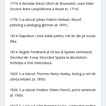
1774: A decedat Anton Ulrich de Brunswick, soțul Marii
Ducese Anna Leopoldovna a Rusiei (n. 1714)
1776: S-a născut Johan Fridrich Herbart, filosof,
psiholog și pedagog german (d. 1841)
1814: Napoleon I este exilat pentru 100 de zile pe insula
Elba.
1814: Regele Ferdinand al VII-lea al Spaniei semnează
Decretul din 4 mai, întorcând Spania la absolutism.
Inchiziția a fost reintrodusă.
1825: S-a născut Thomas Henry Huxley, biolog și om de
știință britanic (d. 1895)
1826: S-a născut Frederic Edwin Church, pictor american
(d. 1900)
1827: S-a născut John Hanning Speke, explorator englez