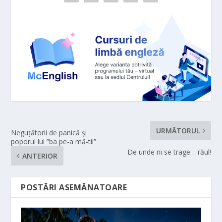
URMĂTORUL
Neguțătorii de panică și
poporul lui ”ba pe-a mă-tii”
De unde ni se trage… răul!
ANTERIOR
POSTĂRI ASEMĂNATOARE