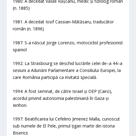
1980: A decedat Vasile Rășcanu, medic și fiziolog român
(n. 1885)
1981: A decedat Iosif Cassian-Mătăsaru, traducător
român (n. 1896)
1987: S-a născut Jorge Lorenzo, motociclist profesionist
spaniol
1992: La Strasbourg se deschid lucrările celei de–a 44–a
sesiuni a Adunării Parlamentare a Consiliului Europei, la
care România participă ca invitată specială.
1994: A fost semnat, de către Israel și OEP (Cairo),
acordul privind autonomia palestiniană în Gaza și
Ierihon.
1997: Beatificarea lui Cefelino Jimenez Malla, cunoscut
sub numele de El Pele, primul țigan martir din istoria
Bisericii.