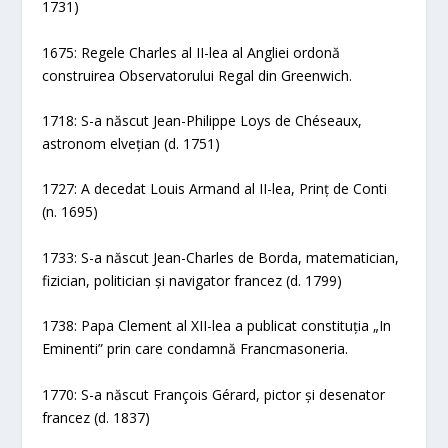
1731)
1675: Regele Charles al II-lea al Angliei ordonă
construirea Observatorului Regal din Greenwich.
1718: S-a născut Jean-Philippe Loys de Chéseaux,
astronom elvețian (d. 1751)
1727: A decedat Louis Armand al II-lea, Prinț de Conti
(n. 1695)
1733: S-a născut Jean-Charles de Borda, matematician,
fizician, politician și navigator francez (d. 1799)
1738: Papa Clement al XII-lea a publicat constituția „In
Eminenti” prin care condamnă Francmasoneria.
1770: S-a născut François Gérard, pictor și desenator
francez (d. 1837)