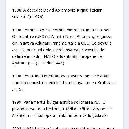
1998: A decedat David Abramovici Kirjniț, fizician
sovietic (n. 1926)
1998: Primul colocviu comun dintre Uniunea Europei
Occidentale (UEO) și Alianța Nord–Atlantică, organizat
din inițiativa Adunării Parlamentare a UEO. Colocviul a
avut ca principal obiectiv relansarea procesului de
definire în cadrul NATO a Identității Europene de
Apărare (IDE) ( Madrid, 4–6).
1998: Reuniunea internațională asupra biodiversității.
Participă miniștrii mediului din întreaga lume ( Bratislava
, 4–5).
1999: Parlamentul bulgar aprobă solicitarea NATO
privind survolarea teritoriului țării de către avioane ale
Alianței, în cursul operațiunilor împotriva Iugoslaviei.
2002: NASA lansează satelitul de cercetare Aqua pentru