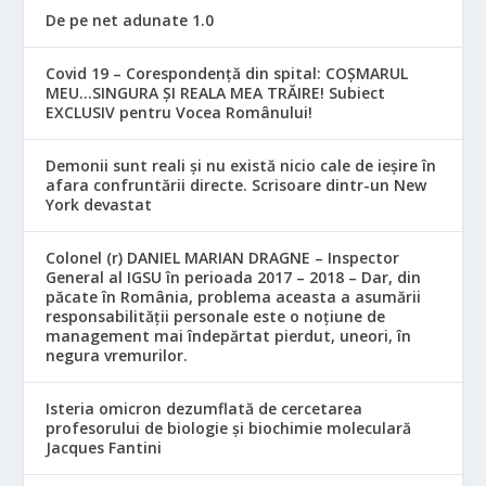
De pe net adunate 1.0
Covid 19 – Corespondență din spital: COȘMARUL
MEU…SINGURA ȘI REALA MEA TRĂIRE! Subiect
EXCLUSIV pentru Vocea Românului!
Demonii sunt reali și nu există nicio cale de ieșire în
afara confruntării directe. Scrisoare dintr-un New
York devastat
Colonel (r) DANIEL MARIAN DRAGNE – Inspector
General al IGSU în perioada 2017 – 2018 – Dar, din
păcate în România, problema aceasta a asumării
responsabilităţii personale este o noţiune de
management mai îndepărtat pierdut, uneori, în
negura vremurilor.
Isteria omicron dezumflată de cercetarea
profesorului de biologie și biochimie moleculară
Jacques Fantini