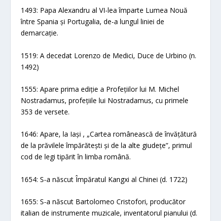
1493: Papa Alexandru al VI-lea împarte Lumea Nouă
între Spania și Portugalia, de-a lungul liniei de
demarcație.
1519: A decedat Lorenzo de Medici, Duce de Urbino (n.
1492)
1555: Apare prima ediție a Profețiilor lui M. Michel
Nostradamus, profețiile lui Nostradamus, cu primele
353 de versete.
1646: Apare, la Iași , „Cartea românească de învățătură
de la prăvilele împărătești și de la alte giudețe”, primul
cod de legi tipărit în limba română.
1654: S-a născut Împăratul Kangxi al Chinei (d. 1722)
1655: S-a născut Bartolomeo Cristofori, producător
italian de instrumente muzicale, inventatorul pianului (d.