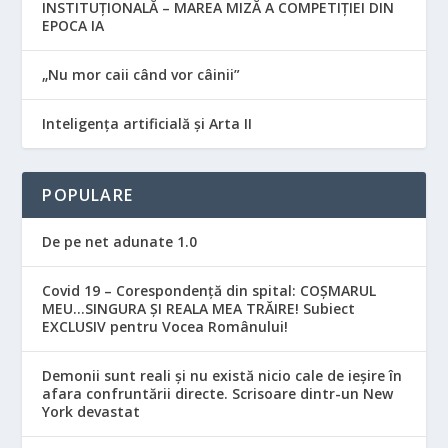
INSTITUȚIONALĂ – MAREA MIZĂ A COMPETIȚIEI DIN
EPOCA IA
„Nu mor caii când vor câinii”
Inteligența artificială și Arta II
POPULARE
De pe net adunate 1.0
Covid 19 – Corespondență din spital: COȘMARUL
MEU…SINGURA ȘI REALA MEA TRĂIRE! Subiect
EXCLUSIV pentru Vocea Românului!
Demonii sunt reali și nu există nicio cale de ieșire în
afara confruntării directe. Scrisoare dintr-un New
York devastat