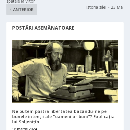
spatele la viitor
Istoria zilei – 23 Mai
ANTERIOR
POSTĂRI ASEMĂNATOARE
Ne putem păstra libertatea bazându-ne pe
bunele intenții ale ”oamenilor buni”? Explicația
lui Soljenițîn
18 martie 2024