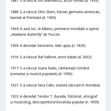
1881: S-a născut Ion Manolescu, actor român (d. 1959)
1888: S-a născut Otto Stern, fizician germano-american,
laureat al Premiului (d. 1969)
1904: A avut loc, la Milano, premiera mondială a operei
„Madame Butterfly” de Puccini.
1909: A decedat Geronimo, lider apaș (n. 1829)
1916: S-a născut Raf Vallone, actor italian (d. 2002)
1917: S-a născut Ioana Radu, cântăreață română
(romanțe și muzică populară) (d. 1990)
1921: S-a născut Vera Călin, eseistă născută în România
1923: A decedat Teodor T. Burada, folclorist, etnograf
și muzicolog, descoperitorul bocetului popular (n. 1839)