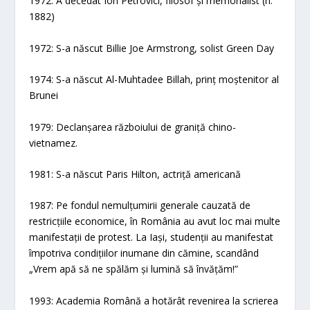
1972: A decedat Ion Petrovici, filosof și memorialist (n.
1882)
1972: S-a născut Billie Joe Armstrong, solist Green Day
1974: S-a născut Al-Muhtadee Billah, prinț moștenitor al
Brunei
1979: Declanșarea războiului de graniță chino-
vietnamez.
1981: S-a născut Paris Hilton, actriță americană
1987: Pe fondul nemulțumirii generale cauzată de
restricțiile economice, în România au avut loc mai multe
manifestații de protest. La Iași, studenții au manifestat
împotriva condițiilor inumane din cămine, scandând
„Vrem apă să ne spălăm și lumină să învățăm!”
1993: Academia Română a hotărât revenirea la scrierea