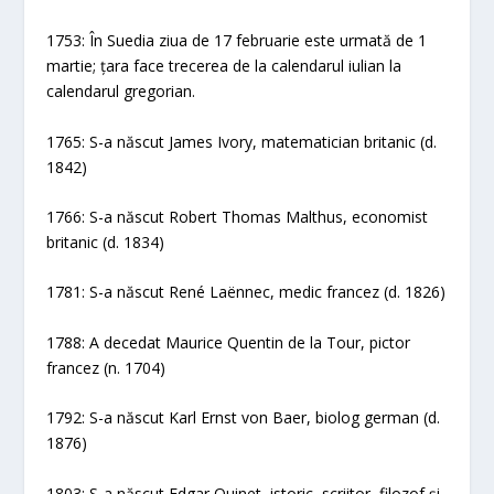
1753: În Suedia ziua de 17 februarie este urmată de 1
martie; țara face trecerea de la calendarul iulian la
calendarul gregorian.
1765: S-a născut James Ivory, matematician britanic (d.
1842)
1766: S-a născut Robert Thomas Malthus, economist
britanic (d. 1834)
1781: S-a născut René Laënnec, medic francez (d. 1826)
1788: A decedat Maurice Quentin de la Tour, pictor
francez (n. 1704)
1792: S-a născut Karl Ernst von Baer, biolog german (d.
1876)
1803: S-a născut Edgar Quinet, istoric, scriitor, filozof și