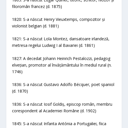
filoromân francez (d. 1875)
1820: S-a născut Henry Vieuxtemps, compozitor și
violonist belgian (d. 1881)
1821: S-a născut Lola Montez, dansatoare irlandeză,
metresa regelui Ludwig I al Bavariei (d. 1861)
1827: A decedat Johann Heinrich Pestalozzi, pedagog
elvețian, promotor al învățământului în mediul rural (n.
1746)
1836: S-a născut Gustavo Adolfo Bécquer, poet spaniol
(d. 1870)
1836: S-a născut Iosif Goldiș, episcop român, membru
corespondent al Academiei Române (d. 1902)
1845: S-a născut Infanta Antónia a Portugaliei, fiica