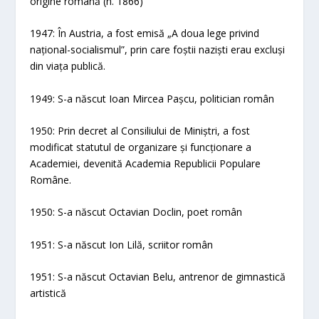
origine română (n. 1866)
1947: În Austria, a fost emisă „A doua lege privind
național-socialismul”, prin care foștii naziști erau excluși
din viața publică.
1949: S-a născut Ioan Mircea Pașcu, politician român
1950: Prin decret al Consiliului de Miniștri, a fost
modificat statutul de organizare și funcționare a
Academiei, devenită Academia Republicii Populare
Române.
1950: S-a născut Octavian Doclin, poet român
1951: S-a născut Ion Lilă, scriitor român
1951: S-a născut Octavian Belu, antrenor de gimnastică
artistică