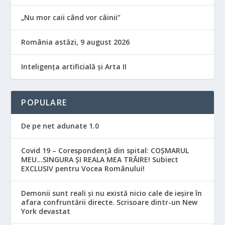
„Nu mor caii când vor câinii”
România astăzi, 9 august 2026
Inteligența artificială și Arta II
POPULARE
De pe net adunate 1.0
Covid 19 – Corespondență din spital: COȘMARUL
MEU…SINGURA ȘI REALA MEA TRĂIRE! Subiect
EXCLUSIV pentru Vocea Românului!
Demonii sunt reali și nu există nicio cale de ieșire în
afara confruntării directe. Scrisoare dintr-un New
York devastat