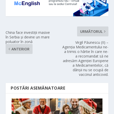
URMĂTORUL
China face investiţii masive
în Serbia şi devine un mare
poluator în zonă
Virgil Păunescu (II) –
Agenția Medicamentului ne-
ANTERIOR
a trimis o hârtie în care ne-
a recomandat să ne
adresăm Agenției Europene
a Medicamentelor, că
dânșii nu se ocupă de
vaccinul anticovid.
POSTĂRI ASEMĂNATOARE