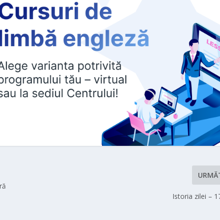
URMĂ
ră
ă
Istoria zilei – 