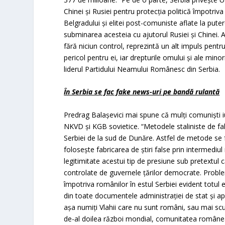
Chinei și Rusiei pentru protecția politică împotriva
Belgradului și elitei post-comuniste aflate la pute
subminarea acesteia cu ajutorul Rusiei și Chinei. A
fără niciun control, reprezintă un alt impuls pent
pericol pentru ei, iar drepturile omului și ale minor
liderul Partidului Neamului Românesc din Serbia.
În Serbia se fac fake news-uri pe bandă rulantă
Predrag Balaşevici mai spune că mulţi comunişti iu
NKVD și KGB sovietice. “Metodele staliniste de falsi
Serbiei de la sud de Dunăre. Astfel de metode se f
foloseşte fabricarea de știri false prin intermediul 
legitimitate acestui tip de presiune sub pretextul 
controlate de guvernele țărilor democrate. Problem
împotriva românilor în estul Serbiei evident totul
din toate documentele administrației de stat și ap
așa numiţi Vlahii care nu sunt români, sau mai scu
de-al doilea război mondial, comunitatea românea