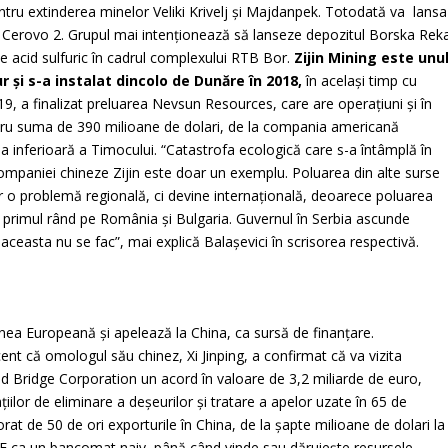
entru extinderea minelor Veliki Krivelj şi Majdanpek. Totodată va lansa
aur Cerovo 2. Grupul mai intenţionează să lanseze depozitul Borska Rek
e acid sulfuric în cadrul complexului RTB Bor.
Zijin Mining este unu
r şi s-a instalat dincolo de Dunăre în 2018,
în acelaşi timp cu
9, a finalizat preluarea Nevsun Resources, care are operaţiuni şi în
pentru suma de 390 milioane de dolari, de la compania americană
 inferioară a Timocului. “Catastrofa ecologică care s-a întâmplă în
 companiei chineze Zijin este doar un exemplu. Poluarea din alte surse
r o problemă regională, ci devine internaţională, deoarece poluarea
în primul rând pe România și Bulgaria. Guvernul în Serbia ascunde
la aceasta nu se fac”, mai explică Balaşevici în scrisorea respectivă.
unea Europeană şi apelează la China, ca sursă de finanţare.
ent că omologul său chinez, Xi Jinping, a confirmat că va vizita
d Bridge Corporation un acord în valoare de 3,2 miliarde de euro,
aţiilor de eliminare a deşeurilor şi tratare a apelor uzate în 65 de
ajorat de 50 de ori exporturile în China, de la şapte milioane de dolari la
 UE ca un bancomat naiv, până când vinde sau dăruieşte resursele