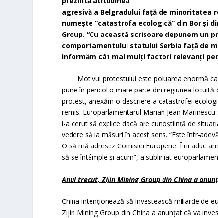
prezintă atitudinea
agresivă a Belgradului faţă de minoritatea 
numeşte “catastrofa ecologică” din Bor şi d
Group. “Cu
această scrisoare depunem un pr
comportamentului statului Serbia fa
ț
ă de m
informăm cât mai mul
ț
i factori relevan
ț
i pe
Motivul protestului este poluarea enormă cau
pune în pericol o mare parte din regiunea locuită 
protest, anexăm o descriere a catastrofei ecologi
remis. Europarlamentarul Marian Jean Marinescu s
i-a cerut să explice dacă are cunoştiinţă de situaţi
vedere să ia măsuri în acest sens. “Este într-ad
O să mă adresez Comisiei Europene. Îmi aduc amin
să se întâmple şi acum”, a subliniat europarlame
Anul trecut, Zijin Mining Group din China a anunţ
China intenţionează să investească miliarde de eu
Zijin Mining Group din China a anunţat că va inves