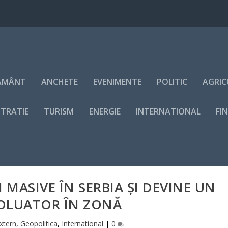
ĂMÂNT
ANCHETE
EVENIMENTE
POLITIC
AGRIC
STRATIE
TURISM
ENERGIE
INTERNATIONAL
FI
I MASIVE ÎN SERBIA ŞI DEVINE UN
OLUATOR ÎN ZONĂ
xtern
,
Geopolitica
,
International
|
0