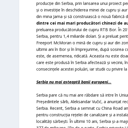
producţie din Serbia, prin lansarea unui proiect p
şi o investiţie în deschiderea minei de cupru şi 
din mina Jama şi să construiască o nouă fabrică d
dintre cei mai mari producători chinezi de au
preluarea producătorului de cupru RTB Bor. În 201
Serbia, pentru 1,4 miliarde dolari. Şi a preluat 
Freeport McMoran o mină de cupru şi aur din zona
ultimii ani în Bor şi în împrejurime, după sosirea
este, de asemenea, ridicată. Aceasta nu este doa
care este produsă în Serbia afectează şi vecinii, 
consecinţele acestei poluări, iar studii cu privire 
Serbia
nu mai aşteaptă banii europeni…
Serbia pare că nu mai are răbdare să intre în Uni
Preşedintele sârb, Aleksandar Vučić, a anunţat rec
Serbia. Recent, Serbia a semnat cu China Road an
pentru construcţia reţelei de canalizare şi a instal
localităţi sărbești. În ultimii 10 ani, Serbia şi-a m
377 de milioane. “Pe de o parte, Serbia priveşte