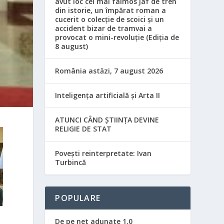
avut loc cel mai faimos jaf de tren
din istorie, un împărat roman a
cucerit o colecție de scoici și un
accident bizar de tramvai a
provocat o mini-revoluție (Ediția de
8 august)
România astăzi, 7 august 2026
Inteligența artificială și Arta II
ATUNCI CÂND ȘTIINȚA DEVINE
RELIGIE DE STAT
Povești reinterpretate: Ivan
Turbincă
POPULARE
De pe net adunate 1.0