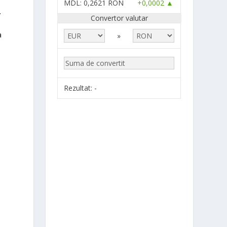
MDL
: 0,2621 RON
+0,0002 ▲
.
Convertor valutar
a
»
Rezultat:
-
e