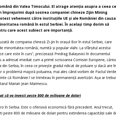
română din Valea Timocului. El atrage atenţia asupra a ceea c
in împrejurimi după sosirea companiei chineze
Zijin Mining
otest vehement câtre institu
ț
iile UE
ș
i ale României din cauza
inoritatea română în estul Serbiei. În acela
ș
i timp dorim să
ntru care acest subiect are importanţă.
zată de compania chineză Zi-Jin în orașul Bor în estul Serbiei, care
de minoritatea română, numită și popular vlahi. La sfârșitul acestui
ce care este în curs”, precizează Predrag Balaşevici în documentul
-a adresat imediat cum a primit scrisoarea Comisiei Europene, cărei
a din Serbia, în ceea ce priveşte gradul ridicat de poluare şi dacă are î
evăr o problemă majoră poluarea, mai ales când vorbim de Pactul Verde
te că României î se trimiteau în permanenţă avertizări. Aşa ar trebui
ntarul Marian Jean Marinescu.
at că va investi peste 800 de milioane de dolari
ro în Serbia. Este o ofensivă economică fără precedent. Anul trecut,
ti peste 800 de milioane de dolari pentru extinderea capacităţii sale d