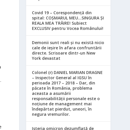
e
Covid 19 – Corespondență din
spital: COȘMARUL MEU…SINGURA ȘI
REALA MEA TRĂIRE! Subiect
EXCLUSIV pentru Vocea Românului!
Demonii sunt reali și nu există nicio
cale de ieșire în afara confruntării
directe. Scrisoare dintr-un New
York devastat
a
Colonel (r) DANIEL MARIAN DRAGNE
n
– Inspector General al IGSU în
.
perioada 2017 – 2018 – Dar, din
păcate în România, problema
aceasta a asumării
responsabilităţii personale este o
noţiune de management mai
îndepărtat pierdut, uneori, în
negura vremurilor.
e
Isteria omicron dezumflată de