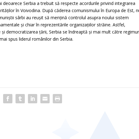
 deoarece Serbia a trebuit să respecte acordurile privind integrarea
orităților în Voivodina. După căderea comunismului în Europa de Est, n
uniștii sârbi au reușit să mențină controlul asupra noului sistem
rnamentale și chiar în reprezentările organizațiilor străine. Astfel,
me și democratizarea țării, Serbia se îndreaptă și mai mult către regimur
mai spus liderul românilor din Serbia.