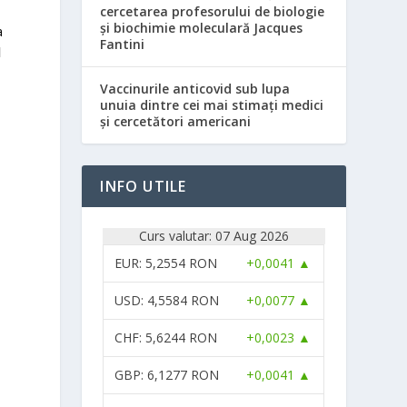
cercetarea profesorului de biologie
și biochimie moleculară Jacques
a
Fantini
l
Vaccinurile anticovid sub lupa
unuia dintre cei mai stimați medici
și cercetători americani
INFO UTILE
Curs valutar: 07 Aug 2026
EUR
: 5,2554 RON
+0,0041 ▲
USD
: 4,5584 RON
+0,0077 ▲
CHF
: 5,6244 RON
+0,0023 ▲
GBP
: 6,1277 RON
+0,0041 ▲