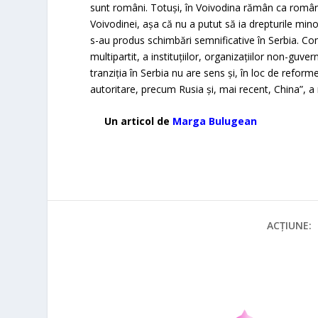
sunt români. Totuşi, în Voivodina rămân ca români
Voivodinei, aşa că nu a putut să ia drepturile min
s-au produs schimbări semnificative în Serbia. Com
multipartit, a instituţiilor, organizaţiilor non-guve
tranziția în Serbia nu are sens și, în loc de refor
autoritare, precum Rusia și, mai recent, China”, a 
Un articol de
Marga Bulugean
ACȚIUNE: