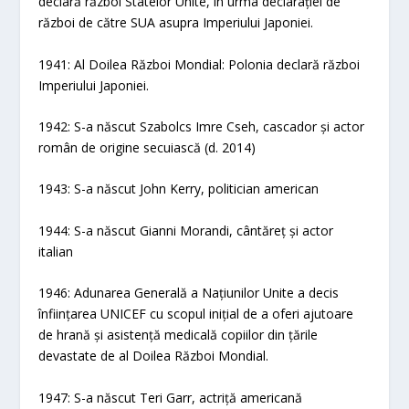
declară război Statelor Unite, în urma declarației de
război de către SUA asupra Imperiului Japoniei.
1941: Al Doilea Război Mondial: Polonia declară război
Imperiului Japoniei.
1942: S-a născut Szabolcs Imre Cseh, cascador și actor
român de origine secuiască (d. 2014)
1943: S-a născut John Kerry, politician american
1944: S-a născut Gianni Morandi, cântăreț și actor
italian
1946: Adunarea Generală a Națiunilor Unite a decis
înființarea UNICEF cu scopul inițial de a oferi ajutoare
de hrană și asistență medicală copiilor din țările
devastate de al Doilea Război Mondial.
1947: S-a născut Teri Garr, actriță americană