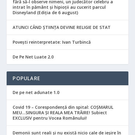
fără să-l observe nimeni, un judecător celebru a
intrat în pământ și hipioții au cucerit parcul
Disneyland (Ediția de 6 august)
ATUNCI CÂND ȘTIINȚA DEVINE RELIGIE DE STAT
Povești reinterpretate: Ivan Turbincă
De Pe Net Luate 2.0
POPULARE
De pe net adunate 1.0
Covid 19 – Corespondență din spital: COȘMARUL
MEU…SINGURA ȘI REALA MEA TRĂIRE! Subiect
EXCLUSIV pentru Vocea Românului!
Demonii sunt reali și nu există nicio cale de ieșire în