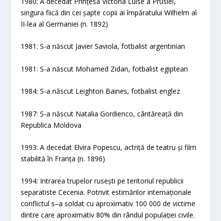
1980: A decedat Prințesa Victoria Luise a Prusiei,
singura fiică din cei șapte copii ai împăratului Wilhelm al
II-lea al Germaniei (n. 1892)
1981: S-a născut Javier Saviola, fotbalist argentinian
1981: S-a născut Mohamed Zidan, fotbalist egiptean
1984: S-a născut Leighton Baines, fotbalist englez
1987: S-a născut Natalia Gordienco, cântăreață din
Republica Moldova
1993: A decedat Elvira Popescu, actriță de teatru și film
stabilită în Franța (n. 1896)
1994: Intrarea trupelor rusești pe teritoriul republicii
separatiste Cecenia. Potrivit estimărilor internaționale
conflictul s–a soldat cu aproximativ 100 000 de victime
dintre care aproximativ 80% din rândul populației civile.