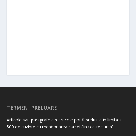
TERMENI PRELUARE
Articole sau paragrafe din articole pot fi preluate în limita a
500 de cuvinte cu menționarea sursei (link catre sursa).