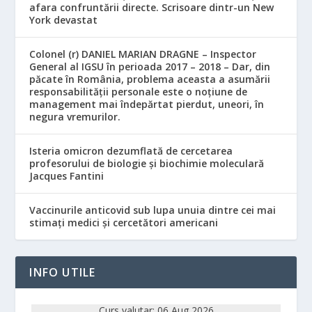
afara confruntării directe. Scrisoare dintr-un New
York devastat
Colonel (r) DANIEL MARIAN DRAGNE – Inspector
General al IGSU în perioada 2017 – 2018 – Dar, din
păcate în România, problema aceasta a asumării
responsabilităţii personale este o noţiune de
management mai îndepărtat pierdut, uneori, în
negura vremurilor.
Isteria omicron dezumflată de cercetarea
profesorului de biologie și biochimie moleculară
Jacques Fantini
Vaccinurile anticovid sub lupa unuia dintre cei mai
stimați medici și cercetători americani
INFO UTILE
Curs valutar: 06 Aug 2026