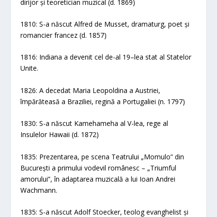
dirijor și teoretician muzical (d. 1869)
1810: S-a născut Alfred de Musset, dramaturg, poet și
romancier francez (d. 1857)
1816: Indiana a devenit cel de-al 19–lea stat al Statelor
Unite.
1826: A decedat Maria Leopoldina a Austriei,
împărăteasă a Braziliei, regină a Portugaliei (n. 1797)
1830: S-a născut Kamehameha al V-lea, rege al
Insulelor Hawaii (d. 1872)
1835: Prezentarea, pe scena Teatrului „Momulo” din
București a primului vodevil românesc – „Triumful
amorului”, în adaptarea muzicală a lui Ioan Andrei
Wachmann.
1835: S-a născut Adolf Stoecker, teolog evanghelist și