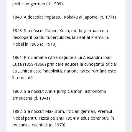
politician german (d. 1909)
1840: A decedat Împăratul Kōkaku al Japoniei (n. 1771)
1843: S-a născut Robert Koch, medic german ce a
descoperit bacilul tuberculozei, laureat al Premiului
Nobel în 1905 (d. 1910)
1861: Proclamația către națiune a lui Alexandru Ioan
Cuza (1859-1866) prin care aducea la cunoștință oficial
ca „Unirea este îndeplinită, naționalitatea română este
întemeiată”.
1863: S-a născut Annie Jump Cannon, astronomă
americană (d. 1941)
1882: S-a născut Max Born, fizician german, Premiul
Nobel pentru Fizică pe anul 1954; a adus contribuții în
mecanica cuantică (d. 1970)