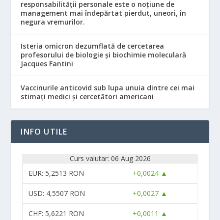
responsabilităţii personale este o noţiune de
management mai îndepărtat pierdut, uneori, în
negura vremurilor.
Isteria omicron dezumflată de cercetarea
profesorului de biologie și biochimie moleculară
Jacques Fantini
Vaccinurile anticovid sub lupa unuia dintre cei mai
stimați medici și cercetători americani
INFO UTILE
Curs valutar: 06 Aug 2026
EUR
: 5,2513 RON
+0,0024 ▲
USD
: 4,5507 RON
+0,0027 ▲
CHF
: 5,6221 RON
+0,0011 ▲