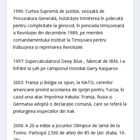
1990: Curtea Supremă de Justiție, sesizată de
Procuratura Generală, hotărăște trimiterea în judecată
pentru complicitate la genocid, în perioada timișoreană
a Revoluției din decembrie 1989, pe membrii
comandamentului instituit la Timișoara pentru
înăbușirea și reprimarea Revoluției.
1997: Supercalculatorul Deep Blue , fabricat de IBM, l-a
înfrânt la șah pe campionul mondial Garry Kasparov.
2003: Franța și Belgia se opun, la NATO, cererilor
americane privind acordarea de sprijin pentru Turcia, în
cazul unui atac împotriva Irakului. Franța, Rusia și
Germania adoptă o declarație comună, care se referă la
prelungirea inspecțiilor din Irak.
2006: A 20-a ediție a Jocurilor Olimpice de Iarnă de la
Torino. Participă 2.500 de atleți din 85 de țări. (Italia, 10-
26).