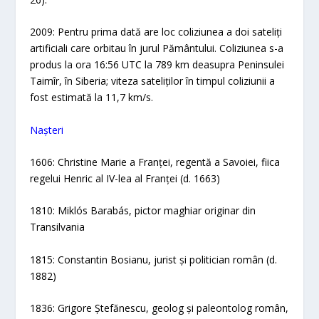
2009: Pentru prima dată are loc coliziunea a doi sateliți
artificiali care orbitau în jurul Pământului. Coliziunea s-a
produs la ora 16:56 UTC la 789 km deasupra Peninsulei
Taimîr, în Siberia; viteza sateliților în timpul coliziunii a
fost estimată la 11,7 km/s.
Nașteri
1606: Christine Marie a Franței, regentă a Savoiei, fiica
regelui Henric al IV-lea al Franței (d. 1663)
1810: Miklós Barabás, pictor maghiar originar din
Transilvania
1815: Constantin Bosianu, jurist și politician român (d.
1882)
1836: Grigore Ștefănescu, geolog și paleontolog român,