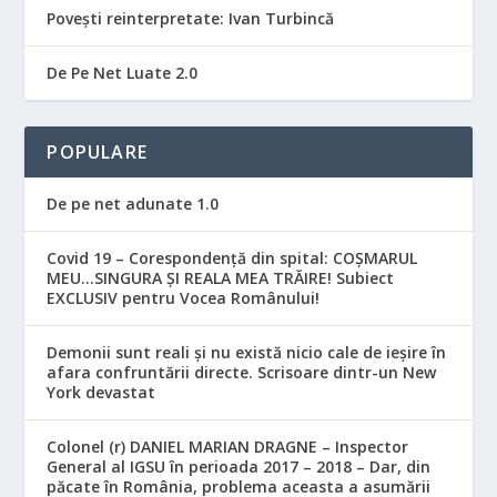
Povești reinterpretate: Ivan Turbincă
De Pe Net Luate 2.0
POPULARE
De pe net adunate 1.0
Covid 19 – Corespondență din spital: COȘMARUL
MEU…SINGURA ȘI REALA MEA TRĂIRE! Subiect
EXCLUSIV pentru Vocea Românului!
Demonii sunt reali și nu există nicio cale de ieșire în
afara confruntării directe. Scrisoare dintr-un New
York devastat
Colonel (r) DANIEL MARIAN DRAGNE – Inspector
General al IGSU în perioada 2017 – 2018 – Dar, din
păcate în România, problema aceasta a asumării