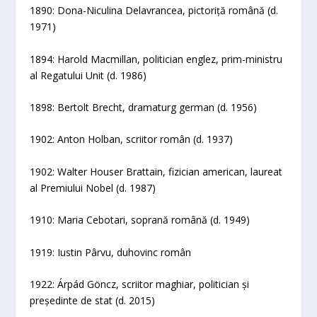
1890: Dona-Niculina Delavrancea, pictoriță română (d.
1971)
1894: Harold Macmillan, politician englez, prim-ministru
al Regatului Unit (d. 1986)
1898: Bertolt Brecht, dramaturg german (d. 1956)
1902: Anton Holban, scriitor român (d. 1937)
1902: Walter Houser Brattain, fizician american, laureat
al Premiului Nobel (d. 1987)
1910: Maria Cebotari, soprană română (d. 1949)
1919: Iustin Pârvu, duhovinc român
1922: Árpád Göncz, scriitor maghiar, politician și
președinte de stat (d. 2015)