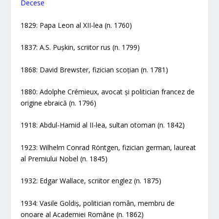
Decese
1829: Papa Leon al XII-lea (n. 1760)
1837: A.S. Pușkin, scriitor rus (n. 1799)
1868: David Brewster, fizician scoțian (n. 1781)
1880: Adolphe Crémieux, avocat și politician francez de
origine ebraică (n. 1796)
1918: Abdul-Hamid al II-lea, sultan otoman (n. 1842)
1923: Wilhelm Conrad Röntgen, fizician german, laureat
al Premiului Nobel (n. 1845)
1932: Edgar Wallace, scriitor englez (n. 1875)
1934: Vasile Goldiș, politician român, membru de
onoare al Academiei Române (n. 1862)