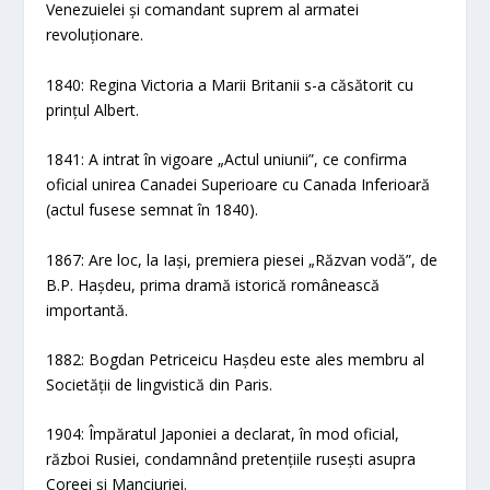
Venezuielei și comandant suprem al armatei
revoluționare.
1840: Regina Victoria a Marii Britanii s-a căsătorit cu
prințul Albert.
1841: A intrat în vigoare „Actul uniunii”, ce confirma
oficial unirea Canadei Superioare cu Canada Inferioară
(actul fusese semnat în 1840).
1867: Are loc, la Iași, premiera piesei „Răzvan vodă”, de
B.P. Hașdeu, prima dramă istorică românească
importantă.
1882: Bogdan Petriceicu Hașdeu este ales membru al
Societății de lingvistică din Paris.
1904: Împăratul Japoniei a declarat, în mod oficial,
război Rusiei, condamnând pretențiile rusești asupra
Coreei și Manciuriei.