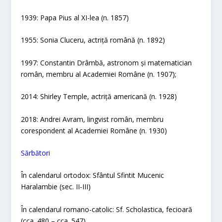
1939: Papa Pius al XI-lea (n. 1857)
1955: Sonia Cluceru, actriță română (n. 1892)
1997: Constantin Drâmbă, astronom și matematician
român, membru al Academiei Române (n. 1907);
2014: Shirley Temple, actriță americană (n. 1928)
2018: Andrei Avram, lingvist român, membru
corespondent al Academiei Române (n. 1930)
Sărbători
În calendarul ortodox: Sfântul Sfintit Mucenic
Haralambie (sec. II-III)
În calendarul romano-catolic: Sf. Scholastica, fecioară
(cca. 480 – cca. 547)