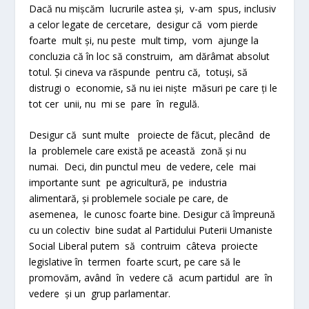
Dacă nu mișcăm lucrurile astea și, v-am spus, inclusiv
a celor legate de cercetare, desigur că vom pierde
foarte mult și, nu peste mult timp, vom ajunge la
concluzia că în loc să construim, am dărâmat absolut
totul. Și cineva va răspunde pentru că, totuși, să
distrugi o economie, să nu iei niște măsuri pe care ți le
tot cer unii, nu mi se pare în regulă.
Desigur că sunt multe proiecte de făcut, plecând de
la problemele care există pe această zonă și nu
numai. Deci, din punctul meu de vedere, cele mai
importante sunt pe agricultură, pe industria
alimentară, și problemele sociale pe care, de
asemenea, le cunosc foarte bine. Desigur că împreună
cu un colectiv bine sudat al Partidului Puterii Umaniste
Social Liberal putem să contruim câteva proiecte
legislative în termen foarte scurt, pe care să le
promovăm, având în vedere că acum partidul are în
vedere și un grup parlamentar.