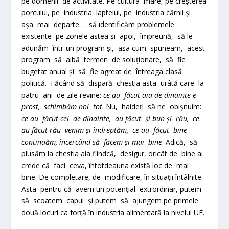
pe domenii de activitate. Pe cultura mare, pe creșterea
porcului, pe industria laptelui, pe industria cărnii și
așa mai departe… să identificăm problemele
existente pe zonele astea și apoi, împreună, să le
adunăm într-un program și, așa cum spuneam, acest
program să aibă termen de soluționare, să fie
bugetat anual și să fie agreat de întreaga clasă
politică. Făcând să dispară chestia asta urâtă care la
patru ani de zile revine:
ce au făcut aia de dinainte e
prost, schimbăm noi tot
. Nu, haideți să ne obișnuim:
ce au făcut cei de dinainte, au făcut și bun și rău, ce
au făcut rău venim și îndreptăm, ce au făcut bine
continuăm, încercând să facem și mai bine
. Adică, să
plusăm la chestia aia fiindcă, desigur, oricât de bine ai
crede că faci ceva, întotdeauna există loc de mai
bine. De completare, de modificare, în situații întâlnite.
Asta pentru că avem un potențial extrordinar, putem
să scoatem capul și putem să ajungem pe primele
două locuri ca forță în industria alimentară la nivelul UE.