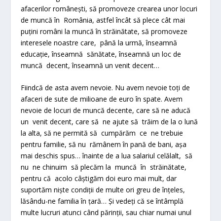
afacerilor românești, să promoveze crearea unor locuri
de muncă în România, astfel încât să plece cât mai
puțini români la muncă în străinătate, să promoveze
interesele noastre care, până la urmă, înseamnă
educație, înseamnă sănătate, înseamnă un loc de
muncă decent, înseamnă un venit decent…
Fiindcă de asta avem nevoie. Nu avem nevoie toți de
afaceri de sute de milioane de euro în spate. Avem
nevoie de locuri de muncă decente, care să ne aducă
un venit decent, care să ne ajute să trăim de la o lună
la alta, să ne permită să cumpărăm ce ne trebuie
pentru familie, să nu rămânem în pană de bani, așa
mai deschis spus… înainte de a lua salariul celălalt, să
nu ne chinuim să plecăm la muncă în străinătate,
pentru că acolo câștigăm doi euro mai mult, dar
suportăm niște condiții de multe ori greu de înțeles,
lăsându-ne familia în țară… Și vedeți că se întâmplă
multe lucruri atunci când părinții, sau chiar numai unul