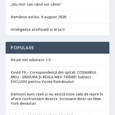
„Nu mor caii când vor câinii”
România astăzi, 9 august 2026
Inteligența artificială și Arta II
POPULARE
De pe net adunate 1.0
Covid 19 – Corespondență din spital: COȘMARUL
MEU…SINGURA ȘI REALA MEA TRĂIRE! Subiect
EXCLUSIV pentru Vocea Românului!
Demonii sunt reali și nu există nicio cale de ieșire în
afara confruntării directe. Scrisoare dintr-un New
York devastat