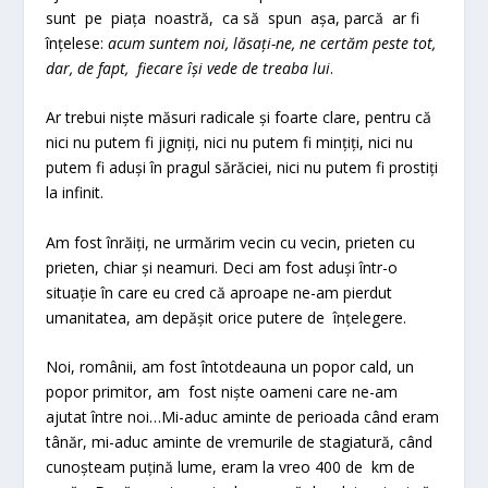
sunt pe piața noastră, ca să spun așa, parcă ar fi
înțelese:
acum suntem noi, lăsați-ne, ne certăm peste tot,
dar, de fapt, fiecare își vede de treaba lui
.
Ar trebui niște măsuri radicale și foarte clare, pentru că
nici nu putem fi jigniți, nici nu putem fi mințiți, nici nu
putem fi aduși în pragul sărăciei, nici nu putem fi prostiți
la infinit.
Am fost înrăiți, ne urmărim vecin cu vecin, prieten cu
prieten, chiar și neamuri. Deci am fost aduși într-o
situație în care eu cred că aproape ne-am pierdut
umanitatea, am depășit orice putere de înțelegere.
Noi, românii, am fost întotdeauna un popor cald, un
popor primitor, am fost niște oameni care ne-am
ajutat între noi…Mi-aduc aminte de perioada când eram
tânăr, mi-aduc aminte de vremurile de stagiatură, când
cunoșteam puțină lume, eram la vreo 400 de km de