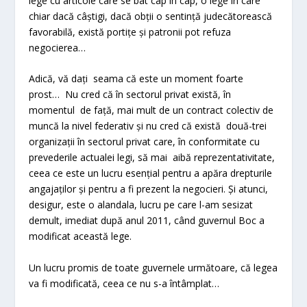
lege cu articole care se bat cap în cap, o lege în care
chiar dacă câștigi, dacă obții o sentință judecătorească
favorabilă, există portițe și patronii pot refuza
negocierea…
Adică, vă dați seama că este un moment foarte
prost… Nu cred că în sectorul privat există, în
momentul de față, mai mult de un contract colectiv de
muncă la nivel federativ și nu cred că există două-trei
organizații în sectorul privat care, în conformitate cu
prevederile actualei legi, să mai aibă reprezentativitate,
ceea ce este un lucru esențial pentru a apăra drepturile
angajaților și pentru a fi prezent la negocieri. Și atunci,
desigur, este o alandala, lucru pe care l-am sesizat
demult, imediat după anul 2011, când guvernul Boc a
modificat această lege.
Un lucru promis de toate guvernele următoare, că legea
va fi modificată, ceea ce nu s-a întâmplat…