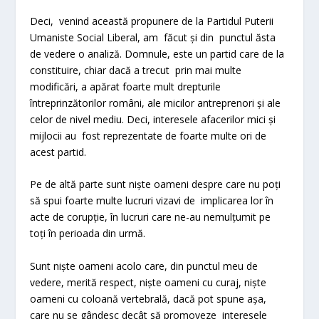
Deci, venind această propunere de la Partidul Puterii
Umaniste Social Liberal, am făcut și din punctul ăsta
de vedere o analiză. Domnule, este un partid care de la
constituire, chiar dacă a trecut prin mai multe
modificări, a apărat foarte mult drepturile
întreprinzătorilor români, ale micilor antreprenori și ale
celor de nivel mediu. Deci, interesele afacerilor mici și
mijlocii au fost reprezentate de foarte multe ori de
acest partid.
Pe de altă parte sunt niște oameni despre care nu poți
să spui foarte multe lucruri vizavi de implicarea lor în
acte de corupție, în lucruri care ne-au nemulțumit pe
toți în perioada din urmă.
Sunt niște oameni acolo care, din punctul meu de
vedere, merită respect, niște oameni cu curaj, niște
oameni cu coloană vertebrală, dacă pot spune așa,
care nu se gândesc decât să promoveze interesele