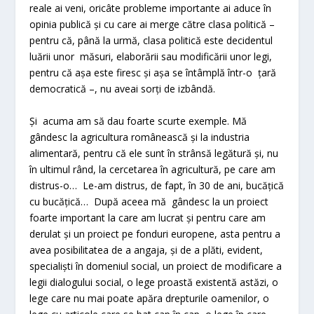
reale ai veni, oricâte probleme importante ai aduce în
opinia publică și cu care ai merge către clasa politică –
pentru că, până la urmă, clasa politică este decidentul
luării unor măsuri, elaborării sau modificării unor legi,
pentru că așa este firesc și așa se întâmplă într-o țară
democratică –, nu aveai sorți de izbândă.
Și acuma am să dau foarte scurte exemple. Mă
gândesc la agricultura românească și la industria
alimentară, pentru că ele sunt în strânsă legătură și, nu
în ultimul rând, la cercetarea în agricultură, pe care am
distrus-o… Le-am distrus, de fapt, în 30 de ani, bucățică
cu bucățică… După aceea mă gândesc la un proiect
foarte important la care am lucrat și pentru care am
derulat și un proiect pe fonduri europene, asta pentru a
avea posibilitatea de a angaja, și de a plăti, evident,
specialiști în domeniul social, un proiect de modificare a
legii dialogului social, o lege proastă existentă astăzi, o
lege care nu mai poate apăra drepturile oamenilor, o