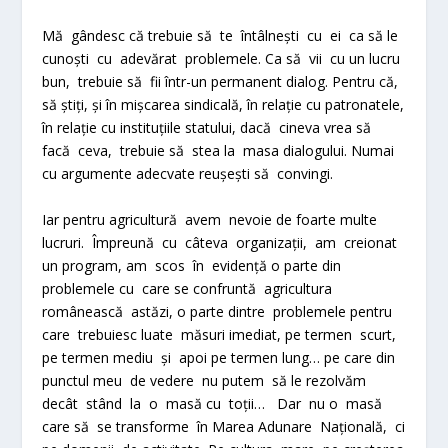
Mă gândesc că trebuie să te întâlnești cu ei ca să le
cunoști cu adevărat problemele. Ca să vii cu un lucru
bun, trebuie să fii într-un permanent dialog. Pentru că,
să știți, și în mișcarea sindicală, în relație cu patronatele,
în relație cu instituțiile statului, dacă cineva vrea să
facă ceva, trebuie să stea la masa dialogului. Numai
cu argumente adecvate reușești să convingi.
Iar pentru agricultură avem nevoie de foarte multe
lucruri. Împreună cu câteva organizații, am creionat
un program, am scos în evidență o parte din
problemele cu care se confruntă agricultura
românească astăzi, o parte dintre problemele pentru
care trebuiesc luate măsuri imediat, pe termen scurt,
pe termen mediu și apoi pe termen lung… pe care din
punctul meu de vedere nu putem să le rezolvăm
decât stând la o masă cu toții… Dar nu o masă
care să se transforme în Marea Adunare Națională, ci