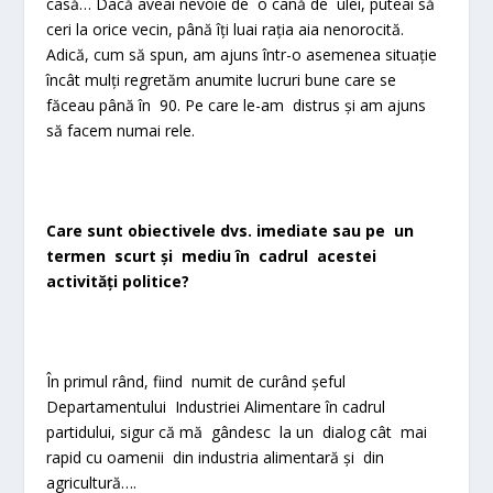
casă… Dacă aveai nevoie de o cană de ulei, puteai să
ceri la orice vecin, până îți luai rația aia nenorocită.
Adică, cum să spun, am ajuns într-o asemenea situație
încât mulți regretăm anumite lucruri bune care se
făceau până în 90. Pe care le-am distrus și am ajuns
să facem numai rele.
Care sunt obiectivele dvs. imediate sau pe un
termen scurt și mediu în cadrul acestei
activități politice?
În primul rând, fiind numit de curând șeful
Departamentului Industriei Alimentare în cadrul
partidului, sigur că mă gândesc la un dialog cât mai
rapid cu oamenii din industria alimentară și din
agricultură….