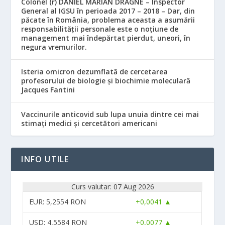
Colonel (r) DANIEL MARIAN DRAGNE – Inspector
General al IGSU în perioada 2017 – 2018 – Dar, din
păcate în România, problema aceasta a asumării
responsabilităţii personale este o noţiune de
management mai îndepărtat pierdut, uneori, în
negura vremurilor.
Isteria omicron dezumflată de cercetarea
profesorului de biologie și biochimie moleculară
Jacques Fantini
Vaccinurile anticovid sub lupa unuia dintre cei mai
stimați medici și cercetători americani
INFO UTILE
Curs valutar: 07 Aug 2026
EUR
: 5,2554 RON
+0,0041 ▲
USD
: 4,5584 RON
+0,0077 ▲