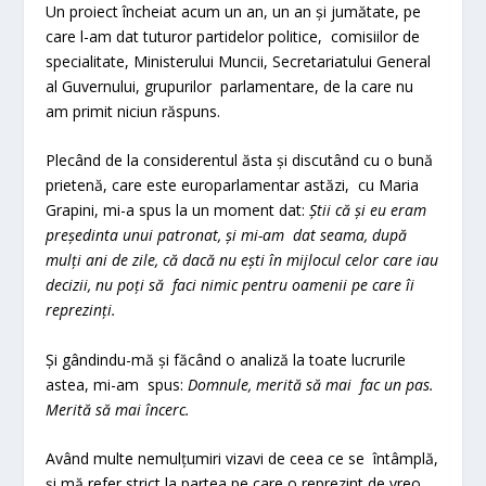
Un proiect încheiat acum un an, un an și jumătate, pe
care l-am dat tuturor partidelor politice, comisiilor de
specialitate, Ministerului Muncii, Secretariatului General
al Guvernului, grupurilor parlamentare, de la care nu
am primit niciun răspuns.
Plecând de la considerentul ăsta și discutând cu o bună
prietenă, care este europarlamentar astăzi, cu Maria
Grapini, mi-a spus la un moment dat:
Știi că și eu eram
președinta unui patronat, și mi-am dat seama, după
mulți ani de zile, că dacă nu ești în mijlocul celor care iau
decizii, nu poți să faci nimic pentru oamenii pe care îi
reprezinți.
Și gândindu-mă și făcând o analiză la toate lucrurile
astea, mi-am spus:
Domnule, merită să mai fac un pas.
Merită să mai încerc.
Având multe nemulțumiri vizavi de ceea ce se întâmplă,
și mă refer strict la partea pe care o reprezint de vreo