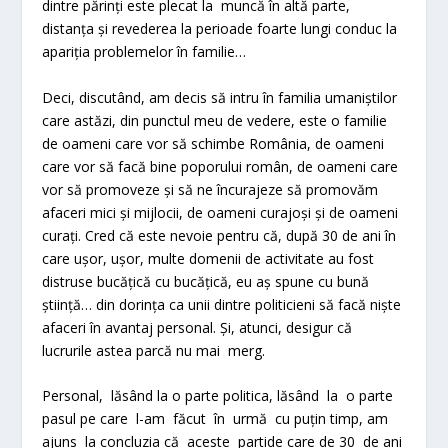
dintre părinți este plecat la muncă în altă parte,
distanța și revederea la perioade foarte lungi conduc la
apariția problemelor în familie…
Deci, discutând, am decis să intru în familia umaniștilor
care astăzi, din punctul meu de vedere, este o familie
de oameni care vor să schimbe România, de oameni
care vor să facă bine poporului român, de oameni care
vor să promoveze și să ne încurajeze să promovăm
afaceri mici și mijlocii, de oameni curajoși și de oameni
curați. Cred că este nevoie pentru că, după 30 de ani în
care ușor, ușor, multe domenii de activitate au fost
distruse bucățică cu bucățică, eu aș spune cu bună
știință… din dorința ca unii dintre politicieni să facă niște
afaceri în avantaj personal. Și, atunci, desigur că
lucrurile astea parcă nu mai merg.
Personal, lăsând la o parte politica, lăsând la o parte
pasul pe care l-am făcut în urmă cu puțin timp, am
ajuns la concluzia că aceste partide care de 30 de ani