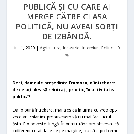
PUBLICĂ ȘI CU CARE AI
MERGE CĂTRE CLASA
POLITICĂ, NU AVEAI SORȚI
DE IZBÂNDĂ.
iul. 1, 2020
|
Agricultura
,
Industrie
,
Interviuri
,
Politic
|
0
Deci, domnule președinte Frumosu, o întrebare:
de ce ați ales să reintrați, practic, în activitatea
politică?
Da, o bună întrebare, mai ales că în urmă cu vreo opt-
zece ani chiar îmi propusesem să nu mai fac lucrul
ăsta. E o poveste lungă. În primul rând am observat că
indiferent ce-ai face de pe margine, cu câte probleme