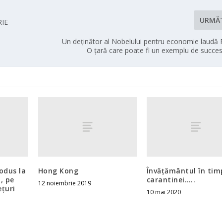
URMĂ
IE
Un deținător al Nobelului pentru economie laudă
O ţară care poate fi un exemplu de succes
odus la
Hong Kong
Învățământul în tim
, pe
carantinei…..
12 noiembrie 2019
eţuri
10 mai 2020