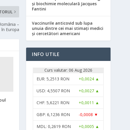
și biochimie moleculară Jacques
Fantini
TORUL
Vaccinurile anticovid sub lupa
 România –
unuia dintre cei mai stimați medici
 în Europa
și cercetători americani
INFO UTILE
Curs valutar: 06 Aug 2026
EUR
: 5,2513 RON
+0,0024 ▲
USD
: 4,5507 RON
+0,0027 ▲
pul
CHF
: 5,6221 RON
+0,0011 ▲
GBP
: 6,1236 RON
-0,0008 ▼
MDL
: 0,2619 RON
+0,0005 ▲