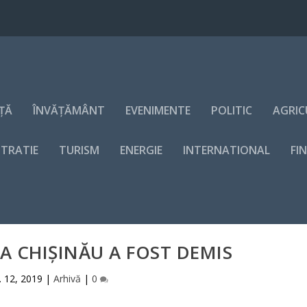
NȚĂ
ÎNVĂȚĂMÂNT
EVENIMENTE
POLITIC
AGRIC
STRATIE
TURISM
ENERGIE
INTERNATIONAL
FI
A CHIŞINĂU A FOST DEMIS
. 12, 2019
|
Arhivă
|
0