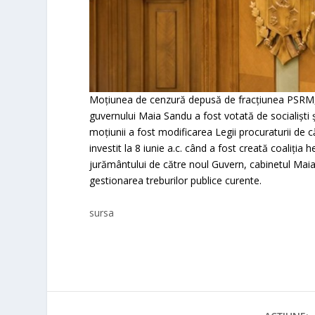
Moţiunea de cenzură depusă de fracţiunea PSRM, d
guvernului Maia Sandu a fost votată de socialişti 
moţiunii a fost modificarea Legii procuraturii de
investit la 8 iunie a.c. când a fost creată coaliţ
jurământului de către noul Guvern, cabinetul Maia
gestionarea treburilor publice curente.
sursa