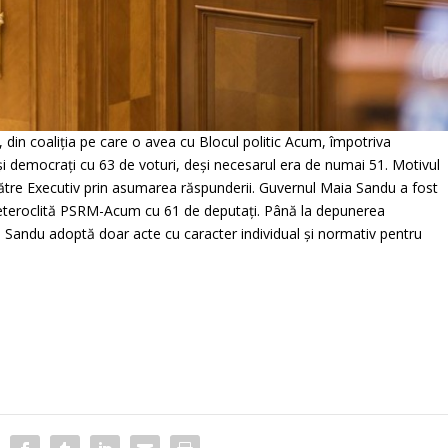
in coaliţia pe care o avea cu Blocul politic Acum, împotriva
şi democraţi cu 63 de voturi, deşi necesarul era de numai 51. Motivul
 către Executiv prin asumarea răspunderii. Guvernul Maia Sandu a fost
ia heteroclită PSRM-Acum cu 61 de deputaţi. Până la depunerea
 Sandu adoptă doar acte cu caracter individual şi normativ pentru