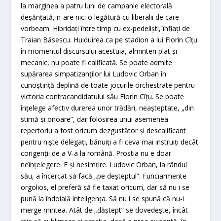
la marginea a patru luni de campanie electorală
deşănţată, n-are nici o legătură cu liberalii de care
vorbeam. Hibridaţi între timp cu ex-pedelişti, înfiaţi de
Traian Băsescu. Huiduirea ca pe stadion a lui Florin Cîţu
în momentul discursului acestuia, alminteri plat şi
mecanic, nu poate fi calificată. Se poate admite
supărarea simpatizanţilor lui Ludovic Orban în
cunoştinţă deplină de toate jocurile orchestrate pentru
victoria contracandidatului său Florin Cîţu. Se poate
înţelege afectiv durerea unor trădări, neaşteptate, „din
stimă şi onoare”, dar folosirea unui asemenea
repertoriu a fost oricum dezgustător şi descalificant
pentru nişte delegaţi, bănuiţi a fi ceva mai instruiţi decât
corigenţii de a V-a la română. Prostia nu e doar
neînţelegere. E şi nesimţire. Ludovic Orban, la rândul
său, a încercat să facă „pe deşteptul”. Funciarmente
orgolios, el preferă să fie taxat oricum, dar să nu i se
pună la îndoială inteligenţa. Să nu i se spună că nu-i
merge mintea. Atât de „dăştept” se dovedeşte, încât