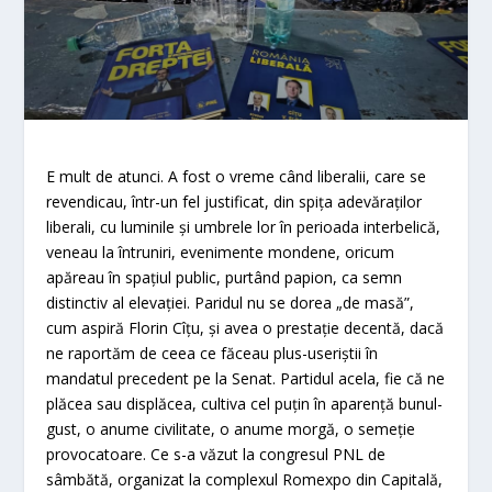
E mult de atunci. A fost o vreme când liberalii, care se
revendicau, într-un fel justificat, din spiţa adevăraţilor
liberali, cu luminile şi umbrele lor în perioada interbelică,
veneau la întruniri, evenimente mondene, oricum
apăreau în spaţiul public, purtând papion, ca semn
distinctiv al elevaţiei. Paridul nu se dorea „de masă”,
cum aspiră Florin Cîţu, şi avea o prestaţie decentă, dacă
ne raportăm de ceea ce făceau plus-useriştii în
mandatul precedent pe la Senat. Partidul acela, fie că ne
plăcea sau displăcea, cultiva cel puţin în aparenţă bunul-
gust, o anume civilitate, o anume morgă, o semeţie
provocatoare. Ce s-a văzut la congresul PNL de
sâmbătă, organizat la complexul Romexpo din Capitală,