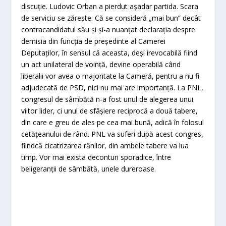
discuţie. Ludovic Orban a pierdut aşadar partida. Scara
de serviciu se zăreşte. Că se consideră „mai bun” decât
contracandidatul său şi şi-a nuanţat declaraţia despre
demisia din funcţia de preşedinte al Camerei
Deputaţilor, în sensul că aceasta, deşi irevocabilă fiind
un act unilateral de voinţă, devine operabilă când
liberalii vor avea o majoritate la Cameră, pentru a nu fi
adjudecată de PSD, nici nu mai are importanţă. La PNL,
congresul de sâmbătă n-a fost unul de alegerea unui
viitor lider, ci unul de sfâşiere reciprocă a două tabere,
din care e greu de ales pe cea mai bună, adică în folosul
cetăţeanului de rând. PNL va suferi după acest congres,
fiindcă cicatrizarea rănilor, din ambele tabere va lua
timp. Vor mai exista deconturi sporadice, între
beligeranţii de sâmbătă, unele dureroase.