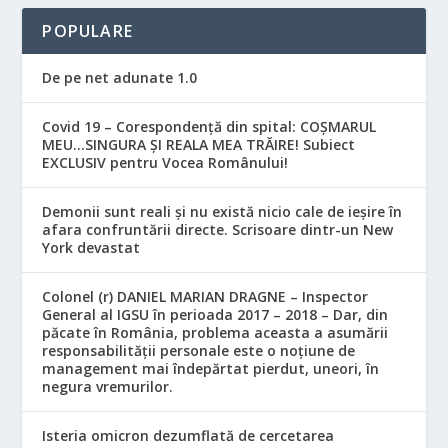
POPULARE
De pe net adunate 1.0
Covid 19 – Corespondență din spital: COȘMARUL
MEU…SINGURA ȘI REALA MEA TRĂIRE! Subiect
EXCLUSIV pentru Vocea Românului!
Demonii sunt reali și nu există nicio cale de ieșire în
afara confruntării directe. Scrisoare dintr-un New
York devastat
Colonel (r) DANIEL MARIAN DRAGNE – Inspector
General al IGSU în perioada 2017 – 2018 – Dar, din
păcate în România, problema aceasta a asumării
responsabilităţii personale este o noţiune de
management mai îndepărtat pierdut, uneori, în
negura vremurilor.
Isteria omicron dezumflată de cercetarea