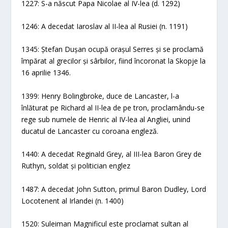
1227: S-a născut Papa Nicolae al IV-lea (d. 1292)
1246: A decedat Iaroslav al II-lea al Rusiei (n. 1191)
1345: Ștefan Dușan ocupă orașul Serres și se proclamă
împărat al grecilor și sârbilor, fiind încoronat la Skopje la
16 aprilie 1346.
1399: Henry Bolingbroke, duce de Lancaster, l-a
înlăturat pe Richard al II-lea de pe tron, proclamându-se
rege sub numele de Henric al IV-lea al Angliei, unind
ducatul de Lancaster cu coroana engleză.
1440: A decedat Reginald Grey, al III-lea Baron Grey de
Ruthyn, soldat și politician englez
1487: A decedat John Sutton, primul Baron Dudley, Lord
Locotenent al Irlandei (n. 1400)
1520: Suleiman Magnificul este proclamat sultan al