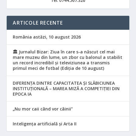
Tel: 0744.567.326
ARTICOLE RECENTE
România astăzi, 10 august 2026
🏛️ Jurnalul Bizar: Ziua în care s-a născut cel mai
mare muzeu din lume, un zbor cu balonul a stabilit
un record incredibil și televiziunea a transmis
primul meci de fotbal (Ediția de 10 august)
DIFERENȚA DINTRE CAPACITATEA ȘI SLĂBICIUNEA
INSTITUȚIONALĂ – MAREA MIZĂ A COMPETIȚIEI DIN
EPOCA IA
„Nu mor caii când vor câinii”
Inteligența artificială și Arta II