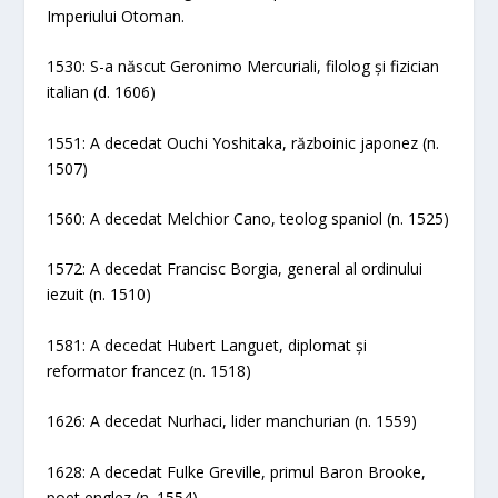
Imperiului Otoman.
1530: S-a născut Geronimo Mercuriali, filolog și fizician
italian (d. 1606)
1551: A decedat Ouchi Yoshitaka, războinic japonez (n.
1507)
1560: A decedat Melchior Cano, teolog spaniol (n. 1525)
1572: A decedat Francisc Borgia, general al ordinului
iezuit (n. 1510)
1581: A decedat Hubert Languet, diplomat și
reformator francez (n. 1518)
1626: A decedat Nurhaci, lider manchurian (n. 1559)
1628: A decedat Fulke Greville, primul Baron Brooke,
poet englez (n. 1554)