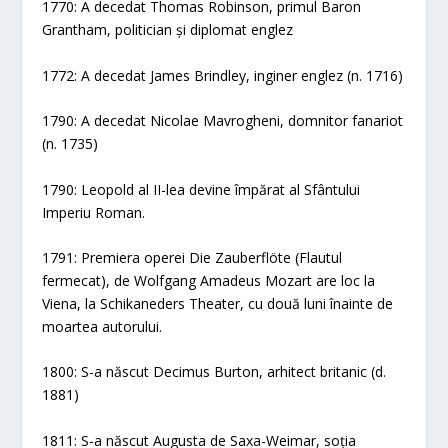
1770: A decedat Thomas Robinson, primul Baron
Grantham, politician și diplomat englez
1772: A decedat James Brindley, inginer englez (n. 1716)
1790: A decedat Nicolae Mavrogheni, domnitor fanariot
(n. 1735)
1790: Leopold al II-lea devine împărat al Sfântului
Imperiu Roman.
1791: Premiera operei Die Zauberflöte (Flautul
fermecat), de Wolfgang Amadeus Mozart are loc la
Viena, la Schikaneders Theater, cu două luni înainte de
moartea autorului.
1800: S-a născut Decimus Burton, arhitect britanic (d.
1881)
1811: S-a născut Augusta de Saxa-Weimar, soția