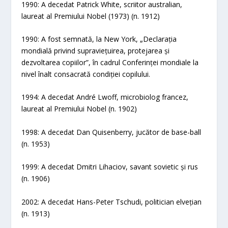
1990: A decedat Patrick White, scriitor australian,
laureat al Premiului Nobel (1973) (n. 1912)
1990: A fost semnată, la New York, „Declarația
mondială privind supraviețuirea, protejarea și
dezvoltarea copiilor”, în cadrul Conferinței mondiale la
nivel înalt consacrată condiției copilului.
1994: A decedat André Lwoff, microbiolog francez,
laureat al Premiului Nobel (n. 1902)
1998: A decedat Dan Quisenberry, jucător de base-ball
(n. 1953)
1999: A decedat Dmitri Lihaciov, savant sovietic și rus
(n. 1906)
2002: A decedat Hans-Peter Tschudi, politician elvețian
(n. 1913)