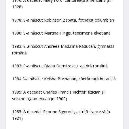
1976: A decedat Mary Ford, cântăreață americană (n.
1928)
1978: S-a născut Robinson Zapata, fotbalist columbian
1980: S-a născut Martina Hingis, tenismenă elvețiană
1983: S-a născut Andreea Mădălina Răducan, gimnastă
română
1983: S-a născut Diana Dumitrescu, actriță română
1984 S-a născut: Keisha Buchanan, cântăreață britanică
1985: A decedat Charles Francis Richter, fizician și
seismolog american (n. 1900)
1985: A decedat Simone Signoret, actriță franceză (n.
1921)