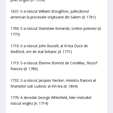
1631: S-a născut William Stoughton, judecătorul
american la procesele vrăjitoarei din Salem (d. 1701)
1700: S-a născut Stanisław Konarski, scriitor polonez (d.
1773)
1710: S-a născut John Russell, al IV-lea Duce de
Bedford, om de stat britanic (d. 1771)
1715: S-a născut Étienne Bonnot de Condillac, filozof
francez (d. 1780)
1732: S-a născut Jacques Necker, ministru francez al
finanțelor sub Ludovic al XVI-lea (d. 1804)
1770: A decedat George Whitefield, lider metodist
născut englez (n. 1714)