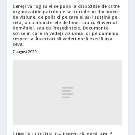
Cereți vă rog să vi se pună la dispoziție de către
organizațiile patronale sectoriale un document
de viziune, de politici pe care ei să-l susțină pe
relația cu ministerele de linie, sau cu Guvernul
României, sau cu Președintele. Documente
scrise în care să vedeți viziunea lor pe domeniul
respectiv. Încercați să vedeți dacă există așa
ceva.
7 august 2020
DUMITRU COSTIN (I) – Pentru că dacă am fi