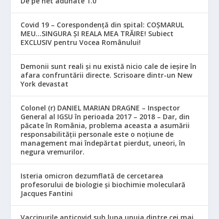
De pe net adunate 1.0
Covid 19 – Corespondență din spital: COȘMARUL
MEU…SINGURA ȘI REALA MEA TRĂIRE! Subiect
EXCLUSIV pentru Vocea Românului!
Demonii sunt reali și nu există nicio cale de ieșire în
afara confruntării directe. Scrisoare dintr-un New
York devastat
Colonel (r) DANIEL MARIAN DRAGNE – Inspector
General al IGSU în perioada 2017 – 2018 – Dar, din
păcate în România, problema aceasta a asumării
responsabilităţii personale este o noţiune de
management mai îndepărtat pierdut, uneori, în
negura vremurilor.
Isteria omicron dezumflată de cercetarea
profesorului de biologie și biochimie moleculară
Jacques Fantini
Vaccinurile anticovid sub lupa unuia dintre cei mai