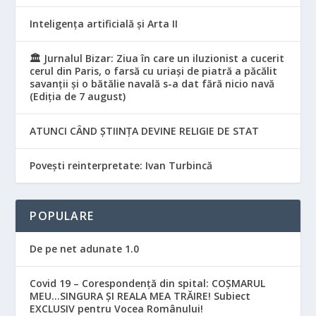
Inteligența artificială și Arta II
🏛️ Jurnalul Bizar: Ziua în care un iluzionist a cucerit
cerul din Paris, o farsă cu uriași de piatră a păcălit
savanții și o bătălie navală s-a dat fără nicio navă
(Ediția de 7 august)
ATUNCI CÂND ȘTIINȚA DEVINE RELIGIE DE STAT
Povești reinterpretate: Ivan Turbincă
POPULARE
De pe net adunate 1.0
Covid 19 – Corespondență din spital: COȘMARUL
MEU…SINGURA ȘI REALA MEA TRĂIRE! Subiect
EXCLUSIV pentru Vocea Românului!