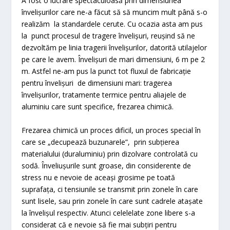
A fost o lucrare spectaculoasă prin dimensiunea
învelișurilor care ne-a făcut să să muncim mult până s-o
realizăm la standardele cerute. Cu ocazia asta am pus
la punct procesul de tragere învelișuri, reușind să ne
dezvoltăm pe linia tragerii învelișurilor, datorită utilajelor
pe care le avem. Învelișuri de mari dimensiuni, 6 m pe 2
m. Astfel ne-am pus la punct tot fluxul de fabricație
pentru învelișuri de dimensiuni mari: tragerea
învelișurilor, tratamente termice pentru aliajele de
aluminiu care sunt specifice, frezarea chimică.
Frezarea chimică un proces dificil, un proces special în
care se „decupează buzunarele”, prin subțierea
materialului (duraluminiu) prin dizolvare controlată cu
sodă. Înveliușurile sunt groase, din considerente de
stress nu e nevoie de aceași grosime pe toată
suprafața, ci tensiunile se transmit prin zonele în care
sunt lisele, sau prin zonele în care sunt cadrele atașate
la învelișul respectiv. Atunci celelelate zone libere s-a
considerat că e nevoie să fie mai subțiri pentru