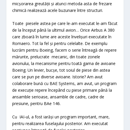
micșorarea greutății și atunci metoda asta de frezare
chimică realizează acele buzunare între structuri.
Toate piesele astea pe care le-am executat le-am făcut
de la început până la ultimul avion… Orice Airbus A 380
care zboară în lume are aceste învelișuri executate în
Romaero. Tot la fel și pentru celelalte. De exemplu
lucrăm pentru Boeing, facem o serie întreagă de repere
mărunte, prelucrate mecanic, din toate zonele
avionului, la mecanisme pentru toată gama de avioane
Boeing. Un levier, bucșe, tot soiul de piese din astea
care se pun pe diverse avioane. Istorie? Am avut
colaborare bună cu BAE Systems, am avut, un program
de execuție repere începând cu piese primare până la
ansamble serioase, ansamble de cadre, cadre de
presiune, pentru BAe 146.
Cu IAI-ul, a fost iarăși un program important, mare,
pentru realizarea fuselajului posterior. Am executat