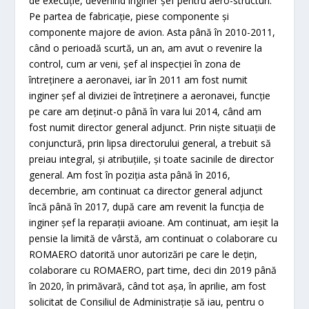
de execuție, devenind inginer șef pentru aero-structuri.
Pe partea de fabricație, piese componente și
componente majore de avion. Asta până în 2010-2011,
când o perioadă scurtă, un an, am avut o revenire la
control, cum ar veni, șef al inspecției în zona de
întreținere a aeronavei, iar în 2011 am fost numit
inginer șef al diviziei de întreținere a aeronavei, funcție
pe care am deținut-o până în vara lui 2014, când am
fost numit director general adjunct. Prin niște situații de
conjunctură, prin lipsa directorului general, a trebuit să
preiau integral, și atribuțiile, și toate sacinile de director
general. Am fost în poziția asta până în 2016,
decembrie, am continuat ca director general adjunct
încă până în 2017, după care am revenit la funcția de
inginer șef la reparații avioane. Am continuat, am ieșit la
pensie la limită de vârstă, am continuat o colaborare cu
ROMAERO datorită unor autorizări pe care le dețin,
colaborare cu ROMAERO, part time, deci din 2019 până
în 2020, în primăvară, când tot așa, în aprilie, am fost
solicitat de Consiliul de Administrație să iau, pentru o