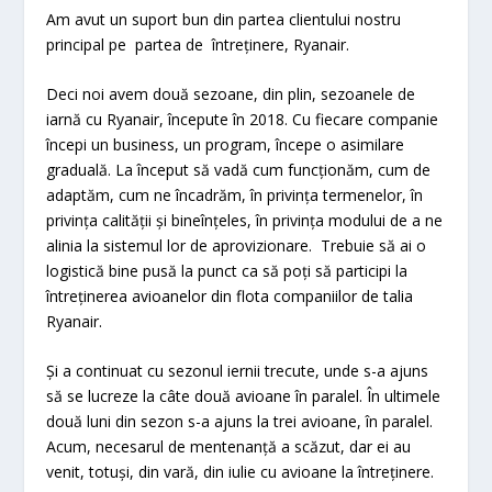
Am avut un suport bun din partea clientului nostru
principal pe partea de întreținere, Ryanair.
Deci noi avem două sezoane, din plin, sezoanele de
iarnă cu Ryanair, începute în 2018. Cu fiecare companie
începi un business, un program, începe o asimilare
graduală. La început să vadă cum funcționăm, cum de
adaptăm, cum ne încadrăm, în privința termenelor, în
privința calității și bineînțeles, în privința modului de a ne
alinia la sistemul lor de aprovizionare. Trebuie să ai o
logistică bine pusă la punct ca să poți să participi la
întreținerea avioanelor din flota companiilor de talia
Ryanair.
Și a continuat cu sezonul iernii trecute, unde s-a ajuns
să se lucreze la câte două avioane în paralel. În ultimele
două luni din sezon s-a ajuns la trei avioane, în paralel.
Acum, necesarul de mentenanță a scăzut, dar ei au
venit, totuși, din vară, din iulie cu avioane la întreținere.