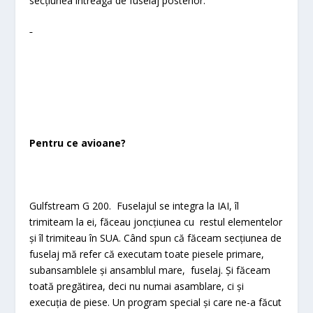
secțiunea întreagă de fuselaj posterior.
Pentru ce avioane?
Gulfstream G 200. Fuselajul se integra la IAI, îl
trimiteam la ei, făceau joncțiunea cu restul elementelor
și îl trimiteau în SUA. Când spun că făceam secțiunea de
fuselaj mă refer că executam toate piesele primare,
subansamblele și ansamblul mare, fuselaj. Și făceam
toată pregătirea, deci nu numai asamblare, ci și
execuția de piese. Un program special și care ne-a făcut