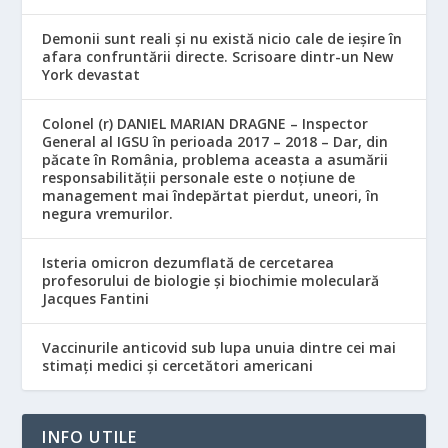
Demonii sunt reali și nu există nicio cale de ieșire în
afara confruntării directe. Scrisoare dintr-un New
York devastat
Colonel (r) DANIEL MARIAN DRAGNE – Inspector
General al IGSU în perioada 2017 – 2018 – Dar, din
păcate în România, problema aceasta a asumării
responsabilităţii personale este o noţiune de
management mai îndepărtat pierdut, uneori, în
negura vremurilor.
Isteria omicron dezumflată de cercetarea
profesorului de biologie și biochimie moleculară
Jacques Fantini
Vaccinurile anticovid sub lupa unuia dintre cei mai
stimați medici și cercetători americani
INFO UTILE