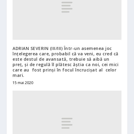
ADRIAN SEVERIN (III/III) Într-un asemenea joc
înțelegerea care, probabil că va veni, eu cred că
este destul de avansată, trebuie să aibă un
preț, și de regulă îl plătesc ăștia ca noi, cei mici
care au fost prinși în focul încrucișat al celor
mari.
15 mai 2020