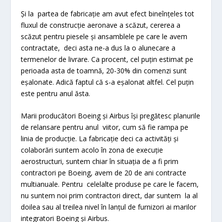
Și la partea de fabricație am avut efect bineînțeles tot
fluxul de construcție aeronave a scăzut, cererea a
scăzut pentru piesele și ansamblele pe care le avem
contractate, deci asta ne-a dus la o alunecare a
termenelor de livrare. Ca procent, cel puțin estimat pe
perioada asta de toamnă, 20-30% din comenzi sunt
eșalonate. Adică faptul că s-a eșalonat altfel. Cel puțin
este pentru anul ăsta.
Marii producători Boeing și Airbus își pregătesc planurile
de relansare pentru anul viitor, cum să fie rampa pe
linia de producție. La fabricație deci ca activități și
colaborări suntem acolo în zona de execuție
aerostructuri, suntem chiar în situația de a fi prim
contractori pe Boeing, avem de 20 de ani contracte
multianuale. Pentru celelalte produse pe care le facem,
nu suntem noi prim contractori direct, dar suntem la al
doilea sau al treilea nivel în lanțul de furnizori ai marilor
integratori Boeing și Airbus.