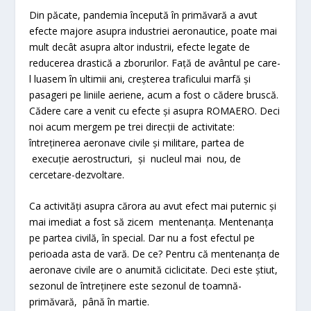
Din păcate, pandemia începută în primăvară a avut
efecte majore asupra industriei aeronautice, poate mai
mult decât asupra altor industrii, efecte legate de
reducerea drastică a zborurilor. Față de avântul pe care-
l luasem în ultimii ani, creșterea traficului marfă și
pasageri pe liniile aeriene, acum a fost o cădere bruscă.
Cădere care a venit cu efecte și asupra ROMAERO. Deci
noi acum mergem pe trei direcții de activitate:
întreținerea aeronave civile și militare, partea de
execuție aerostructuri, și nucleul mai nou, de
cercetare-dezvoltare.
Ca activități asupra cărora au avut efect mai puternic și
mai imediat a fost să zicem mentenanța. Mentenanța
pe partea civilă, în special. Dar nu a fost efectul pe
perioada asta de vară. De ce? Pentru că mentenanța de
aeronave civile are o anumită ciclicitate. Deci este știut,
sezonul de întreținere este sezonul de toamnă-
primăvară, până în martie.