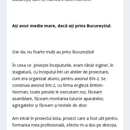
Ați avut medie mare, dacă ați prins Bucureștiul.
Dar da, nu foarte mulți au prins Bucureștiul!
În ceea ce privește începuturile, eram tânăr inginer, în
stagiatură, cu începutul într-un atelier de proiectare,
cum era organizat atunci, pentru avionul BN-2. Se
construia avionul BN-2, cu firma engleză Britten-
Norman, toate piesele le executam noi, făceam
asamblare, făceam montarea tuturor aparatelor,
agregatelor și făceam și testele de zbor.
Am intrat în proiectul ăsta, proiect care a fost util pentru
formarea mea profesională, efectiv m-a dus pe direcția,