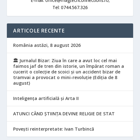
E-mail: office@magtechconnections.ro;
Tel: 0744.567.326
ARTICOLE RECENTE
România astăzi, 8 august 2026
🏛️ Jurnalul Bizar: Ziua în care a avut loc cel mai
faimos jaf de tren din istorie, un împărat roman a
cucerit o colecție de scoici și un accident bizar de
tramvai a provocat o mini-revoluție (Ediția de 8
august)
Inteligența artificială și Arta II
ATUNCI CÂND ȘTIINȚA DEVINE RELIGIE DE STAT
Povești reinterpretate: Ivan Turbincă