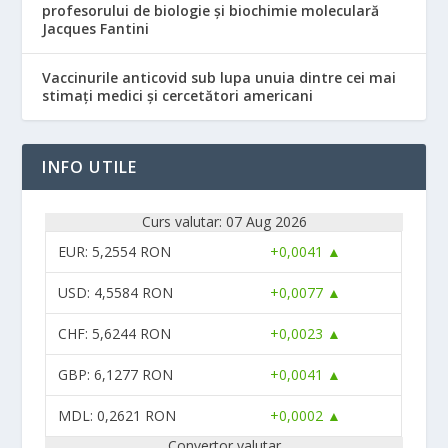
profesorului de biologie și biochimie moleculară
Jacques Fantini
Vaccinurile anticovid sub lupa unuia dintre cei mai
stimați medici și cercetători americani
INFO UTILE
Curs valutar: 07 Aug 2026
EUR
: 5,2554 RON
+0,0041 ▲
USD
: 4,5584 RON
+0,0077 ▲
CHF
: 5,6244 RON
+0,0023 ▲
GBP
: 6,1277 RON
+0,0041 ▲
MDL
: 0,2621 RON
+0,0002 ▲
Convertor valutar