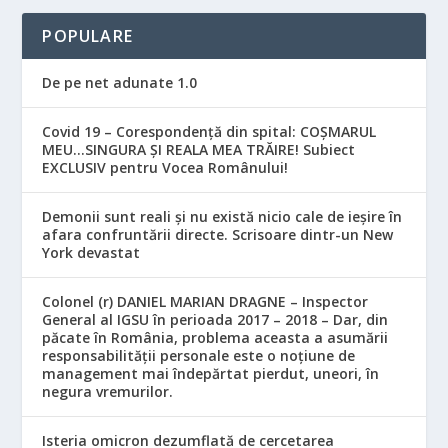
POPULARE
De pe net adunate 1.0
Covid 19 – Corespondență din spital: COȘMARUL
MEU…SINGURA ȘI REALA MEA TRĂIRE! Subiect
EXCLUSIV pentru Vocea Românului!
Demonii sunt reali și nu există nicio cale de ieșire în
afara confruntării directe. Scrisoare dintr-un New
York devastat
Colonel (r) DANIEL MARIAN DRAGNE – Inspector
General al IGSU în perioada 2017 – 2018 – Dar, din
păcate în România, problema aceasta a asumării
responsabilităţii personale este o noţiune de
management mai îndepărtat pierdut, uneori, în
negura vremurilor.
Isteria omicron dezumflată de cercetarea