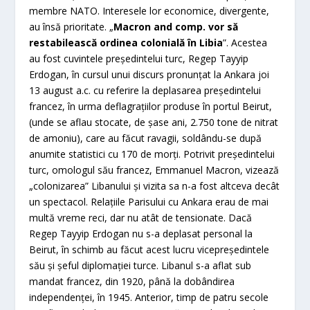
membre NATO. Interesele lor economice, divergente,
au însă prioritate. „
Macron and comp. vor să
restabilească ordinea colonială în Libia
”. Acestea
au fost cuvintele preşedintelui turc, Regep Tayyip
Erdogan, în cursul unui discurs pronunţat la Ankara joi
13 august a.c. cu referire la deplasarea preşedintelui
francez, în urma deflagraţiilor produse în portul Beirut,
(unde se aflau stocate, de şase ani, 2.750 tone de nitrat
de amoniu), care au făcut ravagii, soldându-se după
anumite statistici cu 170 de morţi. Potrivit preşedintelui
turc, omologul său francez, Emmanuel Macron, vizează
„colonizarea” Libanului şi vizita sa n-a fost altceva decât
un spectacol. Relaţiile Parisului cu Ankara erau de mai
multă vreme reci, dar nu atât de tensionate. Dacă
Regep Tayyip Erdogan nu s-a deplasat personal la
Beirut, în schimb au făcut acest lucru vicepreşedintele
său şi şeful diplomaţiei turce. Libanul s-a aflat sub
mandat francez, din 1920, până la dobândirea
independenţei, în 1945. Anterior, timp de patru secole