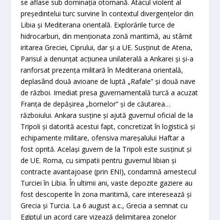
se aflase sub dominaţia otomană. Atacul violent al
preşedintelui turc survine în contextul divergenţelor din
Libia şi Mediterana orientală. Explorările turce de
hidrocarburi, din menţionata zonă maritimă, au stârnit
iritarea Greciei, Ciprului, dar şi a UE. Susţinut de Atena,
Parisul a denunţat acţiunea unilaterală a Ankarei şi şi-a
ranforsat prezenţa militară în Mediterana orientală,
deplasând două avioane de luptă „Rafale” şi două nave
de război. Imediat presa guvernamentală turcă a acuzat
Franţa de depăşirea „bornelor” şi de căutarea…
războiului. Ankara susţine şi ajută guvernul oficial de la
Tripoli şi datorită acestui fapt, concretizat în logistică şi
echipamente militare, ofensiva mareşalului Haftar a
fost oprită. Acelaşi guvern de la Tripoli este susţinut şi
de UE. Roma, cu simpatii pentru guvernul libian şi
contracte avantajoase (prin ENI), condamnă amestecul
Turciei în Libia. În ultimii ani, vaste depozite gaziere au
fost descoperite în zona maritimă, care interesează şi
Grecia şi Turcia. La 6 august a.c., Grecia a semnat cu
Egiptul un acord care vizează delimitarea zonelor