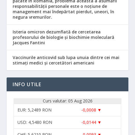
păcate în România, problema aceasta a asumării
responsabilităţii personale este o noţiune de
management mai îndepărtat pierdut, uneori, în
negura vremurilor.
Isteria omicron dezumflată de cercetarea
profesorului de biologie și biochimie moleculară
Jacques Fantini
Vaccinurile anticovid sub lupa unuia dintre cei mai
stimați medici și cercetători americani
INFO UTILE
Curs valutar: 05 Aug 2026
EUR
: 5,2489 RON
-0,0008 ▼
USD
: 4,5480 RON
-0,0144 ▼
CHF
: 5,6210 RON
-0,0093 ▼