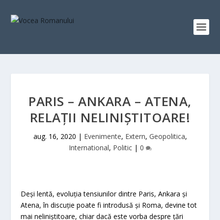
PARIS – ANKARA – ATENA,
RELAŢII NELINIŞTITOARE!
aug. 16, 2020
|
Evenimente
,
Extern
,
Geopolitica
,
International
,
Politic
|
0
Deşi lentă, evoluţia tensiunilor dintre Paris, Ankara şi
Atena, în discuţie poate fi introdusă şi Roma, devine tot
mai neliniştitoare, chiar dacă este vorba despre ţări