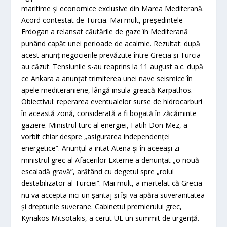
maritime şi economice exclusive din Marea Mediterană.
Acord contestat de Turcia. Mai mult, preşedintele
Erdogan a relansat căutările de gaze în Mediterană
punând capăt unei perioade de acalmie. Rezultat: după
acest anunţ negocierile prevăzute între Grecia şi Turcia
au căzut. Tensiunile s-au reaprins la 11 august a.c. după
ce Ankara a anunţat trimiterea unei nave seismice în
apele mediteraniene, lângă insula greacă Karpathos.
Obiectivul: reperarea eventualelor surse de hidrocarburi
în această zonă, considerată a fi bogată în zăcăminte
gaziere. Ministrul turc al energiei, Fatih Don Mez, a
vorbit chiar despre „asigurarea independenţei
energetice”. Anunţul a iritat Atena şi în aceeaşi zi
ministrul grec al Afacerilor Externe a denunţat „o nouă
escaladă gravă”, arătând cu degetul spre „rolul
destabilizator al Turciei”. Mai mult, a martelat că Grecia
nu va accepta nici un şantaj şi îşi va apăra suveranitatea
şi drepturile suverane. Cabinetul premierului grec,
Kyriakos Mitsotakis, a cerut UE un summit de urgenţă.