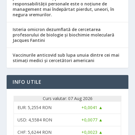
responsabilităţii personale este o noţiune de
management mai îndepărtat pierdut, uneori, în
negura vremurilor.
Isteria omicron dezumflată de cercetarea
profesorului de biologie și biochimie moleculară
Jacques Fantini
Vaccinurile anticovid sub lupa unuia dintre cei mai
stimați medici și cercetători americani
INFO UTILE
Curs valutar: 07 Aug 2026
EUR
: 5,2554 RON
+0,0041 ▲
USD
: 4,5584 RON
+0,0077 ▲
CHF
: 5,6244 RON
+0,0023 ▲