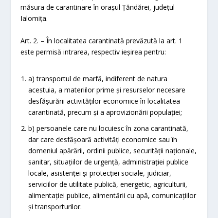
măsura de carantinare în orașul Țăndărei, județul
Ialomița.
Art. 2. – În localitatea carantinată prevăzută la art. 1
este permisă intrarea, respectiv ieșirea pentru:
a) transportul de marfă, indiferent de natura
acestuia, a materiilor prime şi resurselor necesare
desfăşurării activităţilor economice în localitatea
carantinată, precum şi a aprovizionării populaţiei;
b) persoanele care nu locuiesc în zona carantinată,
dar care desfăşoară activităţi economice sau în
domeniul apărării, ordinii publice, securităţii naţionale,
sanitar, situaţiilor de urgenţă, administraţiei publice
locale, asistenţei şi protecţiei sociale, judiciar,
serviciilor de utilitate publică, energetic, agriculturii,
alimentaţiei publice, alimentării cu apă, comunicațiilor
şi transporturilor.