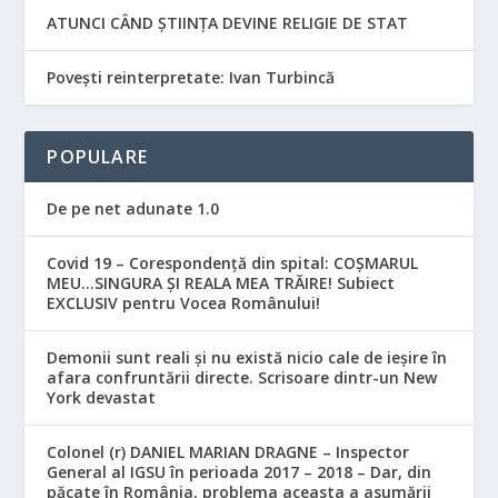
ATUNCI CÂND ȘTIINȚA DEVINE RELIGIE DE STAT
Povești reinterpretate: Ivan Turbincă
POPULARE
De pe net adunate 1.0
Covid 19 – Corespondență din spital: COȘMARUL
MEU…SINGURA ȘI REALA MEA TRĂIRE! Subiect
EXCLUSIV pentru Vocea Românului!
Demonii sunt reali și nu există nicio cale de ieșire în
afara confruntării directe. Scrisoare dintr-un New
York devastat
Colonel (r) DANIEL MARIAN DRAGNE – Inspector
General al IGSU în perioada 2017 – 2018 – Dar, din
păcate în România, problema aceasta a asumării