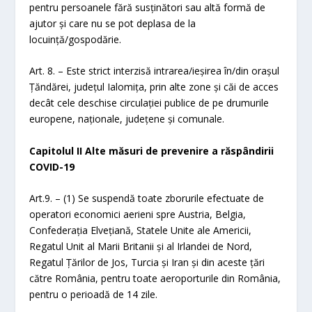
pentru persoanele fără susţinători sau altă formă de
ajutor şi care nu se pot deplasa de la
locuinţă/gospodărie.
Art. 8. – Este strict interzisă intrarea/ieșirea în/din orașul
Țăndărei, județul Ialomița, prin alte zone şi căi de acces
decât cele deschise circulaţiei publice de pe drumurile
europene, naţionale, judeţene şi comunale.
Capitolul II Alte măsuri de prevenire a răspândirii
COVID-19
Art.9. – (1) Se suspendă toate zborurile efectuate de
operatori economici aerieni spre Austria, Belgia,
Confederația Elvețiană, Statele Unite ale Americii,
Regatul Unit al Marii Britanii și al Irlandei de Nord,
Regatul Țărilor de Jos, Turcia și Iran și din aceste țări
către România, pentru toate aeroporturile din România,
pentru o perioadă de 14 zile.