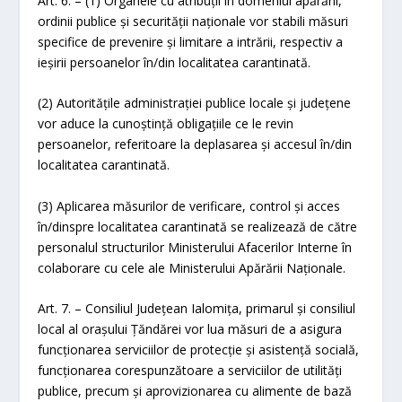
Art. 6. – (1) Organele cu atribuții în domeniul apărării,
ordinii publice şi securității naționale vor stabili măsuri
specifice de prevenire şi limitare a intrării, respectiv a
ieșirii persoanelor în/din localitatea carantinată.
(2) Autoritățile administrației publice locale şi judeţene
vor aduce la cunoştinţă obligațiile ce le revin
persoanelor, referitoare la deplasarea şi accesul în/din
localitatea carantinată.
(3) Aplicarea măsurilor de verificare, control şi acces
în/dinspre localitatea carantinată se realizează de către
personalul structurilor Ministerului Afacerilor Interne în
colaborare cu cele ale Ministerului Apărării Naţionale.
Art. 7. – Consiliul Județean Ialomița, primarul şi consiliul
local al orașului Țăndărei vor lua măsuri de a asigura
funcționarea serviciilor de protecție şi asistență socială,
funcționarea corespunzătoare a serviciilor de utilităţi
publice, precum şi aprovizionarea cu alimente de bază