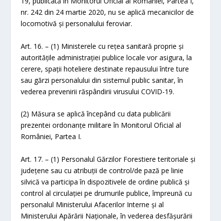
19, publicată în Monitorul Oficial al României, Partea I,
nr. 242 din 24 martie 2020, nu se aplică mecanicilor de
locomotivă și personalului feroviar.
Art. 16. – (1) Ministerele cu reţea sanitară proprie şi
autorităţile administraţiei publice locale vor asigura, la
cerere, spații hoteliere destinate repausului între ture
sau gărzi personalului din sistemul public sanitar, în
vederea prevenirii răspândirii virusului COVID-19.
(2) Măsura se aplică începând cu data publicării
prezentei ordonanțe militare în Monitorul Oficial al
României, Partea I.
Art. 17. – (1) Personalul Gărzilor Forestiere teritoriale și
județene sau cu atribuții de control/de pază pe linie
silvică va participa în dispozitivele de ordine publică și
control al circulației pe drumurile publice, împreună cu
personalul Ministerului Afacerilor Interne și al
Ministerului Apărării Naționale, în vederea desfășurării