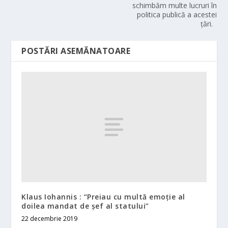
schimbăm multe lucruri în
politica publică a acestei
țări.
POSTĂRI ASEMĂNATOARE
Klaus Iohannis : “Preiau cu multă emoţie al
doilea mandat de şef al statului”
22 decembrie 2019