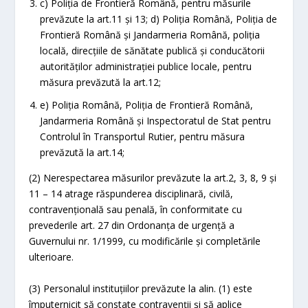
c) Poliția de Frontieră Română, pentru măsurile
prevăzute la art.11 și 13; d) Poliția Română, Poliția de
Frontieră Română și Jandarmeria Română, poliția
locală, direcțiile de sănătate publică şi conducătorii
autorităților administrației publice locale, pentru
măsura prevăzută la art.12;
e) Poliția Română, Poliția de Frontieră Română,
Jandarmeria Română și Inspectoratul de Stat pentru
Controlul în Transportul Rutier, pentru măsura
prevăzută la art.14;
(2) Nerespectarea măsurilor prevăzute la art.2, 3, 8, 9 și
11 – 14 atrage răspunderea disciplinară, civilă,
contravențională sau penală, în conformitate cu
prevederile art. 27 din Ordonanța de urgență a
Guvernului nr. 1/1999, cu modificările şi completările
ulterioare.
(3) Personalul instituțiilor prevăzute la alin. (1) este
împuternicit să constate contravenții şi să aplice