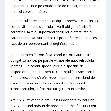
c) staționarea autovehiculului se realizează exclusiv în
parcări situate pe coridoarele de tranzit, marcate în
mod corespunzător.
(2) În cazul nerespectării condițiilor prevăzute la alin.(1),
conducătorul autovehiculului va fi obligat să intre în
carantină 14 zile, suportând cheltuielile efectuate cu
carantinarea sa. Autovehiculul poate fi preluat, în acest
caz, de un reprezentant al deținătorului.
(3) La intrarea în România, conducătorul auto este
obligat să aplice, pe părțile vitrate ale autovehiculului
(parbriz), un colant special pus la dispoziție de
Inspectoratul de Stat pentru Controlul în Transportul
Rutier, respectiv să păstreze asupra sa formularul de
tranzit al cărui model este stabilit de Ministerul
Transporturilor, Infrastructurii şi Comunicațiilor.
Art. 15. – Prevederile art. 5 din Ordonanța militară nr.
3/2020 privind măsuri de prevenire a răspândirii COVID-