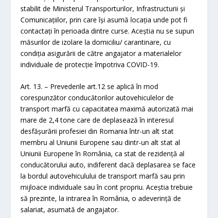
stabilit de Ministerul Transporturilor, Infrastructurii şi
Comunicațiilor, prin care își asumă locația unde pot fi
contactați în perioada dintre curse. Aceștia nu se supun
măsurilor de izolare la domiciliu/ carantinare, cu
condiția asigurării de către angajator a materialelor
individuale de protecție împotriva COVID-19.
Art. 13. – Prevederile art.12 se aplică în mod
corespunzător conducătorilor autovehiculelor de
transport marfă cu capacitatea maximă autorizată mai
mare de 2,4 tone care de deplasează în interesul
desfășurării profesiei din Romania într-un alt stat
membru al Uniunii Europene sau dintr-un alt stat al
Uniunii Europene în România, ca stat de rezidență al
conducătorului auto, indiferent dacă deplasarea se face
la bordul autovehiculului de transport marfă sau prin
mijloace individuale sau în cont propriu. Aceștia trebuie
să prezinte, la intrarea în România, o adeverință de
salariat, asumată de angajator.