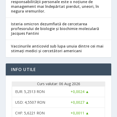
responsabilităţii personale este o noţiune de
management mai îndepărtat pierdut, uneori, în
negura vremurilor.
Isteria omicron dezumflată de cercetarea
profesorului de biologie și biochimie moleculară
Jacques Fantini
Vaccinurile anticovid sub lupa unuia dintre cei mai
stimați medici și cercetători americani
INFO UTILE
Curs valutar: 06 Aug 2026
EUR
: 5,2513 RON
+0,0024 ▲
USD
: 4,5507 RON
+0,0027 ▲
CHF
: 5,6221 RON
+0,0011 ▲