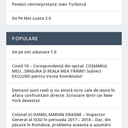
Povești reinterpretate: Ivan Turbincă
De Pe Net Luate 2.0
POPULARE
De pe net adunate 1.0
Covid 19 – Corespondență din spital: COȘMARUL
MEU…SINGURA ȘI REALA MEA TRĂIRE! Subiect
EXCLUSIV pentru Vocea Românului!
Demonii sunt reali și nu există nicio cale de ieșire în
afara confruntării directe. Scrisoare dintr-un New
York devastat
Colonel (r) DANIEL MARIAN DRAGNE – Inspector
General al IGSU în perioada 2017 – 2018 – Dar, din
păcate în România, problema aceasta a asumării