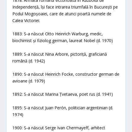
1878: Armata română victorioasă în Războiul de
Independență, își face intrarea triumfală în București pe
Podul Mogoșoaiei, care de atunci poartă numele de
Calea Victoriei.
1883: S-a născut Otto Heinrich Warburg, medic,
biochimist și fiziolog german, laureat Nobel (d. 1970)
1889: S-a născut Nina Arbore, pictoriță, graficiană
română (d. 1942)
1890: S-a născut Heinrich Focke, constructor german de
avioane (d. 1979)
1892: S-a născut Marina Țvetaeva, poet rus (d. 1941)
1895: S-a născut Juan Perón, politician argentinian (d.
1974)
1900: S-a născut Serge Ivan Chermayeff, arhitect