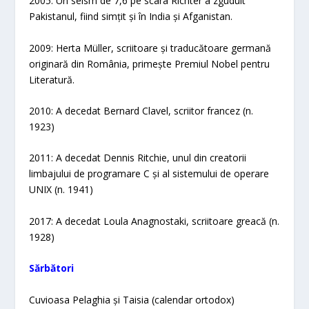
2005: Un seism de 7,6 pe scara Richter a zguduit
Pakistanul, fiind simțit și în India și Afganistan.
2009: Herta Müller, scriitoare și traducătoare germană
originară din România, primește Premiul Nobel pentru
Literatură.
2010: A decedat Bernard Clavel, scriitor francez (n.
1923)
2011: A decedat Dennis Ritchie, unul din creatorii
limbajului de programare C și al sistemului de operare
UNIX (n. 1941)
2017: A decedat Loula Anagnostaki, scriitoare greacă (n.
1928)
Sărbători​
Cuvioasa Pelaghia și Taisia (calendar ortodox)