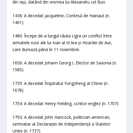
din Iași, datând din vremea lui Alexandru cel Bun.
1436: A decedat Jacqueline, Contesă de Hainaut (n.
1401)
1480: Începe de-a lungul râului Ugra un conflict între
armatele ruse ale lui Ivan al III-lea și Hoardei de Aur,
care durează până în 11 noiembrie.
1656: A decedat Johann Georg I, Elector de Saxonia (n.
1585)
1735: A decedat Împăratul Yongzheng al Chinei (n.
1678)
1754: A decedat Henry Fielding, scriitor englez (n. 1707)
1793: A decedat John Hancock, politician american,
semnatar al Declarației de Independență a Statelor
Unite (n. 1737)