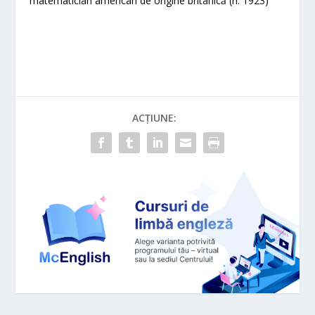
matematician american de origine britanică (n. 1923)
ACȚIUNE: