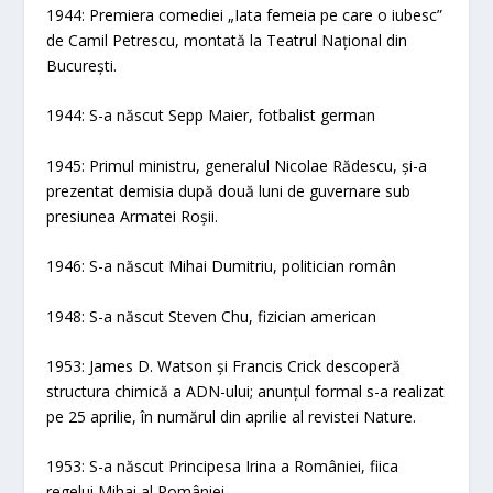
1944: Premiera comediei „Iata femeia pe care o iubesc”
de Camil Petrescu, montată la Teatrul Național din
București.
1944: S-a născut Sepp Maier, fotbalist german
1945: Primul ministru, generalul Nicolae Rădescu, și-a
prezentat demisia după două luni de guvernare sub
presiunea Armatei Roșii.
1946: S-a născut Mihai Dumitriu, politician român
1948: S-a născut Steven Chu, fizician american
1953: James D. Watson și Francis Crick descoperă
structura chimică a ADN-ului; anunțul formal s-a realizat
pe 25 aprilie, în numărul din aprilie al revistei Nature.
1953: S-a născut Principesa Irina a României, fiica
regelui Mihai al României