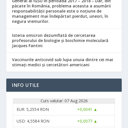
General al IGSU în perioada 2017 – 2018 – Dar, din
păcate în România, problema aceasta a asumării
responsabilităţii personale este o noţiune de
management mai îndepărtat pierdut, uneori, în
negura vremurilor.
Isteria omicron dezumflată de cercetarea
profesorului de biologie și biochimie moleculară
Jacques Fantini
Vaccinurile anticovid sub lupa unuia dintre cei mai
stimați medici și cercetători americani
INFO UTILE
Curs valutar: 07 Aug 2026
EUR
: 5,2554 RON
+0,0041 ▲
USD
: 4,5584 RON
+0,0077 ▲