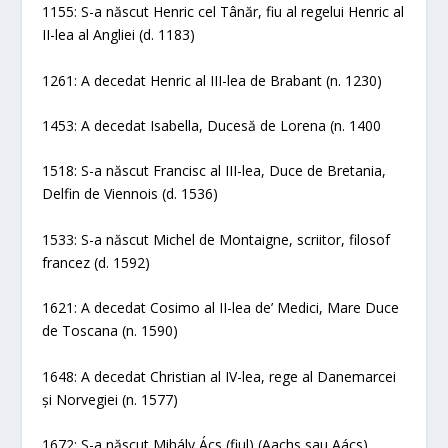
1155: S-a născut Henric cel Tânăr, fiu al regelui Henric al
II-lea al Angliei (d. 1183)
1261: A decedat Henric al III-lea de Brabant (n. 1230)
1453: A decedat Isabella, Ducesă de Lorena (n. 1400
1518: S-a născut Francisc al III-lea, Duce de Bretania,
Delfin de Viennois (d. 1536)
1533: S-a născut Michel de Montaigne, scriitor, filosof
francez (d. 1592)
1621: A decedat Cosimo al II-lea de’ Medici, Mare Duce
de Toscana (n. 1590)
1648: A decedat Christian al IV-lea, rege al Danemarcei
și Norvegiei (n. 1577)
1672: S-a născut Mihály Ács (fiul) (Aachs sau Aács),