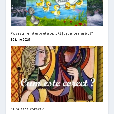
Povesti reinterpretate: „Rățușca cea urâtă”
16 iunie 2026
Cum este corect?