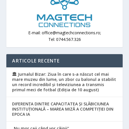
E-mail: office@magtechconnections.ro;
Tel: 0744.567.326
ARTICOLE RECENTE
🏛️ Jurnalul Bizar: Ziua în care s-a născut cel mai
mare muzeu din lume, un zbor cu balonul a stabilit
un record incredibil și televiziunea a transmis
primul meci de fotbal (Ediția de 10 august)
DIFERENȚA DINTRE CAPACITATEA ȘI SLĂBICIUNEA
INSTITUȚIONALĂ – MAREA MIZĂ A COMPETIȚIEI DIN
EPOCA IA
„Nu mor caii când vor câinii”