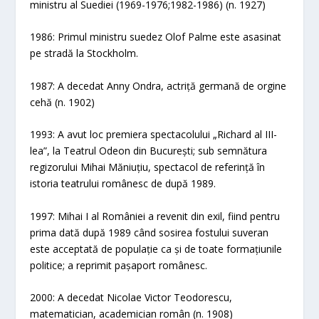
ministru al Suediei (1969-1976;1982-1986) (n. 1927)
1986: Primul ministru suedez Olof Palme este asasinat
pe stradă la Stockholm.
1987: A decedat Anny Ondra, actriță germană de orgine
cehă (n. 1902)
1993: A avut loc premiera spectacolului „Richard al III-
lea”, la Teatrul Odeon din București; sub semnătura
regizorului Mihai Măniuțiu, spectacol de referință în
istoria teatrului românesc de după 1989.
1997: Mihai I al României a revenit din exil, fiind pentru
prima dată după 1989 când sosirea fostului suveran
este acceptată de populație ca și de toate formațiunile
politice; a reprimit pașaport românesc.
2000: A decedat Nicolae Victor Teodorescu,
matematician, academician român (n. 1908)