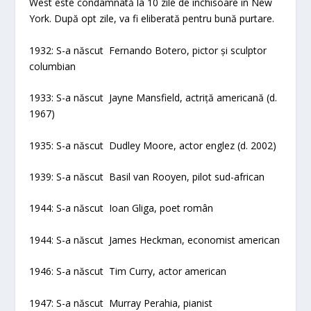
West este condamnată la 10 zile de închisoare în New
York. După opt zile, va fi eliberată pentru bună purtare.
1932: S-a născut Fernando Botero, pictor și sculptor
columbian
1933: S-a născut Jayne Mansfield, actriță americană (d.
1967)
1935: S-a născut Dudley Moore, actor englez (d. 2002)
1939: S-a născut Basil van Rooyen, pilot sud-african
1944: S-a născut Ioan Gliga, poet român
1944: S-a născut James Heckman, economist american
1946: S-a născut Tim Curry, actor american
1947: S-a născut Murray Perahia, pianist