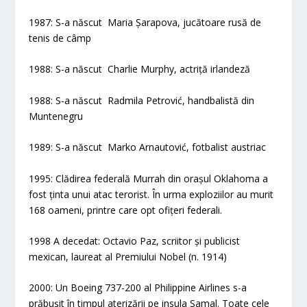
1987: S-a născut Maria Șarapova, jucătoare rusă de
tenis de câmp
1988: S-a născut Charlie Murphy, actriță irlandeză
1988: S-a născut Radmila Petrović, handbalistă din
Muntenegru
1989: S-a născut Marko Arnautović, fotbalist austriac
1995: Clădirea federală Murrah din orașul Oklahoma a
fost ținta unui atac terorist. În urma exploziilor au murit
168 oameni, printre care opt ofițeri federali.
1998 A decedat: Octavio Paz, scriitor și publicist
mexican, laureat al Premiului Nobel (n. 1914)
2000: Un Boeing 737-200 al Philippine Airlines s-a
prăbușit în timpul aterizării pe insula Samal. Toate cele