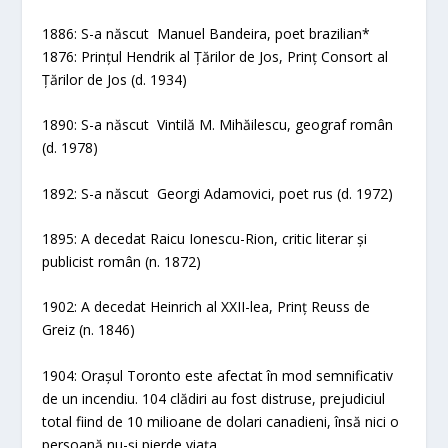
1886: S-a născut Manuel Bandeira, poet brazilian*
1876: Prințul Hendrik al Țărilor de Jos, Prinț Consort al
Țărilor de Jos (d. 1934)
1890: S-a născut Vintilă M. Mihăilescu, geograf român
(d. 1978)
1892: S-a născut Georgi Adamovici, poet rus (d. 1972)
1895: A decedat Raicu Ionescu-Rion, critic literar și
publicist român (n. 1872)
1902: A decedat Heinrich al XXII-lea, Prinț Reuss de
Greiz (n. 1846)
1904: Orașul Toronto este afectat în mod semnificativ
de un incendiu. 104 clădiri au fost distruse, prejudiciul
total fiind de 10 milioane de dolari canadieni, însă nici o
persoană nu-și pierde viața.