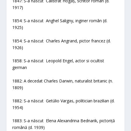
1847: S-a născut Calistrat Hogaș, scriitor român (d.
1917)
1854: S-a născut Anghel Saligny, inginer român (d.
1925)
1854: S-a născut Charles Angrand, pictor francez (d.
1926)
1858: S-a născut Leopold Engel, actor si ocultist
german
1882: A decedat Charles Darwin, naturalist britanic (n.
1809)
1882: S-a născut Getúlio Vargas, politician brazilian (d.
1954)
1883: S-a născut Elena Alexandrina Bednarik, pictoriță
română (d. 1939)