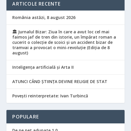
ARTICOLE RECENTE
România astăzi, 8 august 2026
🏛️ Jurnalul Bizar: Ziua în care a avut loc cel mai
faimos jaf de tren din istorie, un împărat roman a
cucerit o colecție de scoici și un accident bizar de
tramvai a provocat o mini-revoluție (Ediția de 8
august)
Inteligența artificială și Arta II
ATUNCI CÂND ȘTIINȚA DEVINE RELIGIE DE STAT
Povești reinterpretate: Ivan Turbincă
POPULARE
De pe net adunate 1.0