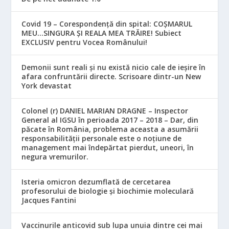
Covid 19 – Corespondență din spital: COȘMARUL
MEU…SINGURA ȘI REALA MEA TRĂIRE! Subiect
EXCLUSIV pentru Vocea Românului!
Demonii sunt reali și nu există nicio cale de ieșire în
afara confruntării directe. Scrisoare dintr-un New
York devastat
Colonel (r) DANIEL MARIAN DRAGNE – Inspector
General al IGSU în perioada 2017 – 2018 – Dar, din
păcate în România, problema aceasta a asumării
responsabilităţii personale este o noţiune de
management mai îndepărtat pierdut, uneori, în
negura vremurilor.
Isteria omicron dezumflată de cercetarea
profesorului de biologie și biochimie moleculară
Jacques Fantini
Vaccinurile anticovid sub lupa unuia dintre cei mai