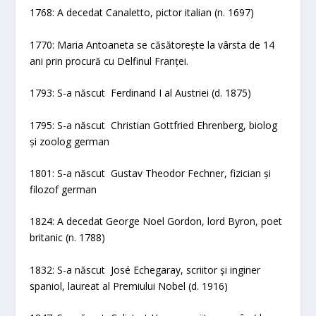
1768: A decedat Canaletto, pictor italian (n. 1697)
1770: Maria Antoaneta se căsătorește la vârsta de 14
ani prin procură cu Delfinul Franței.
1793: S-a născut Ferdinand I al Austriei (d. 1875)
1795: S-a născut Christian Gottfried Ehrenberg, biolog
și zoolog german
1801: S-a născut Gustav Theodor Fechner, fizician și
filozof german
1824: A decedat George Noel Gordon, lord Byron, poet
britanic (n. 1788)
1832: S-a născut José Echegaray, scriitor și inginer
spaniol, laureat al Premiului Nobel (d. 1916)