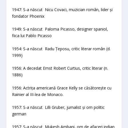
1947: S-a născut Nicu Covaci, muzician român, lider și
fondator Phoenix
1949: S-a născut Paloma Picasso, designer spaniol,
fiica lui Pablo Picasso
1954: S-a născut Radu Țeposu, critic literar român (d.
1999)
1956: A decedat Ernst Robert Curtius, critic literar (n.
1886)
1956: Actrița americană Grace Kelly se căsătorește cu
Rainier al III-lea de Monaco.
1957: S-a născut Lilli Gruber, jurnalist și om politic
german
1957: S-a născut Mukesh Ambani, om de afaceri indian