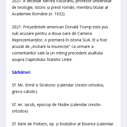
2021: A decedat Mircea Păcurariu, profesor universitar
de teologie, istoric și preot român, membru titular al
Academiei Române (n. 1932)
2021: Președintele american Donald Trump este pus
sub acuzare pentru a doua oară de Camera
Reprezentanților, o premieră în istoria SUA. El a fost
acuzat de „incitare la insurecție” ca urmare a
comentariilor sale la un miting precedent asaltului
asupra Capitoliului Statelor Unite.
Sărbători​
Sf. Mc. Ermil si Stratonic (calendar crestin-ortodox,
greco-catolic)
Sf. Ier. Iacob, episcop de Nisibe (calendar crestin-
ortodox)
Sf. Ilarie de Poitiers, ep. și învățător al Bisericii (calendar