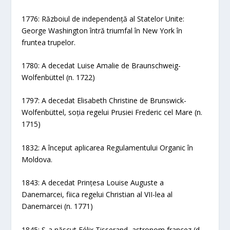
1776: Războiul de independență al Statelor Unite:
George Washington întră triumfal în New York în
fruntea trupelor.
1780: A decedat Luise Amalie de Braunschweig-
Wolfenbüttel (n. 1722)
1797: A decedat Elisabeth Christine de Brunswick-
Wolfenbüttel, soția regelui Prusiei Frederic cel Mare (n.
1715)
1832: A început aplicarea Regulamentului Organic în
Moldova.
1843: A decedat Prințesa Louise Auguste a
Danemarcei, fiica regelui Christian al VII-lea al
Danemarcei (n. 1771)
1845: S-a născut Félix Tisserand, astronom francez (d.