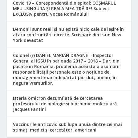
Covid 19 – Corespondență din spital: COȘMARUL
MEU…SINGURA ȘI REALA MEA TRĂIRE! Subiect
EXCLUSIV pentru Vocea Românului!
Demonii sunt reali și nu există nicio cale de ieșire în
afara confruntării directe. Scrisoare dintr-un New
York devastat
Colonel (r) DANIEL MARIAN DRAGNE – Inspector
General al IGSU în perioada 2017 – 2018 – Dar, din
păcate în România, problema aceasta a asumării
responsabilităţii personale este o noţiune de
management mai îndepărtat pierdut, uneori, în
negura vremurilor.
Isteria omicron dezumflată de cercetarea
profesorului de biologie și biochimie moleculară
Jacques Fantini
Vaccinurile anticovid sub lupa unuia dintre cei mai
stimați medici și cercetători americani