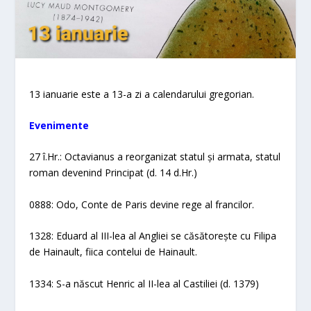
13 ianuarie este a 13-a zi a calendarului gregorian.
Evenimente​
27 î.Hr.: Octavianus a reorganizat statul și armata, statul
roman devenind Principat (d. 14 d.Hr.)
0888: Odo, Conte de Paris devine rege al francilor.
1328: Eduard al III-lea al Angliei se căsătorește cu Filipa
de Hainault, fiica contelui de Hainault.
1334: S-a născut Henric al II-lea al Castiliei (d. 1379)