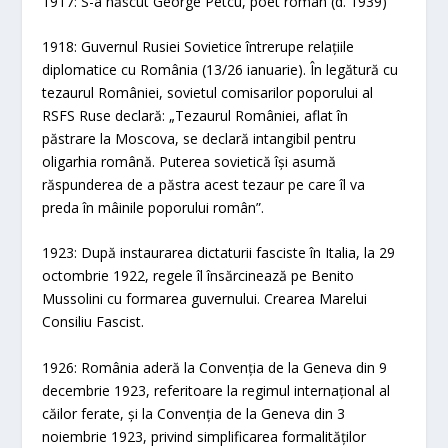
1917: S-a născut George Petcu, poet român (d. 1939)
1918: Guvernul Rusiei Sovietice întrerupe relațiile
diplomatice cu România (13/26 ianuarie). În legătură cu
tezaurul României, sovietul comisarilor poporului al
RSFS Ruse declară: „Tezaurul României, aflat în
păstrare la Moscova, se declară intangibil pentru
oligarhia română. Puterea sovietică își asumă
răspunderea de a păstra acest tezaur pe care îl va
preda în mâinile poporului român”.
1923: După instaurarea dictaturii fasciste în Italia, la 29
octombrie 1922, regele îl însărcinează pe Benito
Mussolini cu formarea guvernului. Crearea Marelui
Consiliu Fascist.
1926: România aderă la Convenția de la Geneva din 9
decembrie 1923, referitoare la regimul internațional al
căilor ferate, și la Convenția de la Geneva din 3
noiembrie 1923, privind simplificarea formalităților