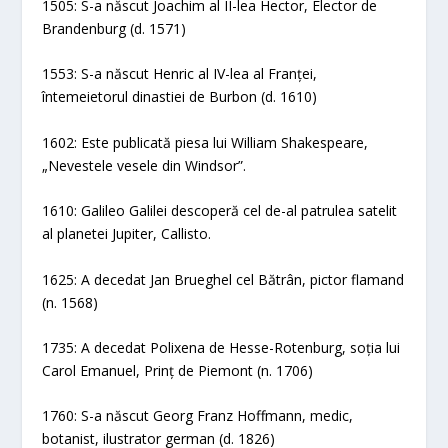
1505: S-a născut Joachim al II-lea Hector, Elector de
Brandenburg (d. 1571)
1553: S-a născut Henric al IV-lea al Franței,
întemeietorul dinastiei de Burbon (d. 1610)
1602: Este publicată piesa lui William Shakespeare,
„Nevestele vesele din Windsor”.
1610: Galileo Galilei descoperă cel de-al patrulea satelit
al planetei Jupiter, Callisto.
1625: A decedat Jan Brueghel cel Bătrân, pictor flamand
(n. 1568)
1735: A decedat Polixena de Hesse-Rotenburg, soția lui
Carol Emanuel, Prinț de Piemont (n. 1706)
1760: S-a născut Georg Franz Hoffmann, medic,
botanist, ilustrator german (d. 1826)