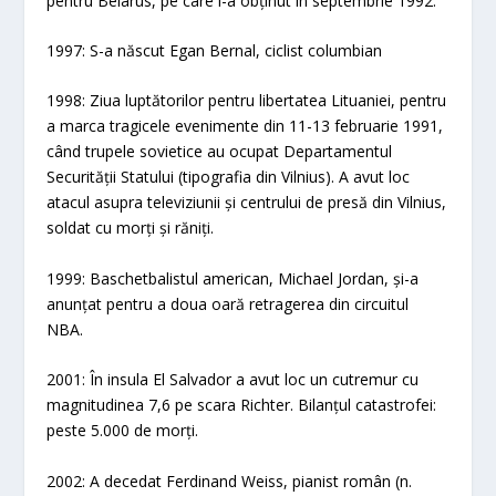
pentru Belarus, pe care l-a obținut în septembrie 1992.
1997: S-a născut Egan Bernal, ciclist columbian
1998: Ziua luptătorilor pentru libertatea Lituaniei, pentru
a marca tragicele evenimente din 11-13 februarie 1991,
când trupele sovietice au ocupat Departamentul
Securității Statului (tipografia din Vilnius). A avut loc
atacul asupra televiziunii și centrului de presă din Vilnius,
soldat cu morți și răniți.
1999: Baschetbalistul american, Michael Jordan, și-a
anunțat pentru a doua oară retragerea din circuitul
NBA.
2001: În insula El Salvador a avut loc un cutremur cu
magnitudinea 7,6 pe scara Richter. Bilanțul catastrofei:
peste 5.000 de morți.
2002: A decedat Ferdinand Weiss, pianist român (n.