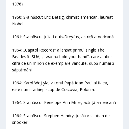
1876)
1960: S-a născut Eric Betzig, chimist american, laureat
Nobel
1961: S-a născut Julia Louis-Dreyfus, actriță americană
1964: „Capitol Records” a lansat primul single The
Beatles în SUA, „I wanna hold your hand”, care a atins
cifra de un milion de exemplare vândute, după numai 3
săptămâni.
1964: Karol Wojtyla, viitorul Papă Ioan Paul al II-lea,
este numit arhiepiscop de Cracovia, Polonia.
1964: S-a născut Penelope Ann Miller, actriță americană
1964: S-a născut Stephen Hendry, jucător scoțian de
snooker