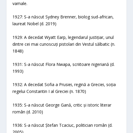
vamale.
1927: S-a născut Sydney Brenner, biolog sud-african,
laureat Nobel (d. 2019)
1929: A decedat Wyatt Earp, legendarul justițiar, unul
dintre cei mai cunoscuți pistolari din Vestul sălbatic (n.
1848)
1931: S-a născut Flora Nwapa, scriitoare nigeriană (d.
1993)
1932: A decedat Sofia a Prusiei, regină a Greciei, soția
regelui Constantin I al Greciei (n. 1870)
1935: S-a născut George Gană, critic și istoric literar
român (d. 2010)
1936: S-a născut Ștefan Tcaciuc, politician român (d.
2005)