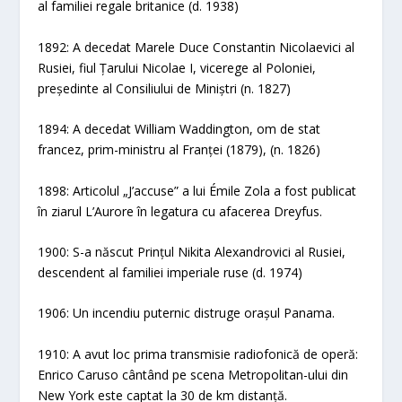
al familiei regale britanice (d. 1938)
1892: A decedat Marele Duce Constantin Nicolaevici al
Rusiei, fiul Țarului Nicolae I, vicerege al Poloniei,
președinte al Consiliului de Miniștri (n. 1827)
1894: A decedat William Waddington, om de stat
francez, prim-ministru al Franței (1879), (n. 1826)
1898: Articolul „J’accuse” a lui Émile Zola a fost publicat
în ziarul L’Aurore în legatura cu afacerea Dreyfus.
1900: S-a născut Prințul Nikita Alexandrovici al Rusiei,
descendent al familiei imperiale ruse (d. 1974)
1906: Un incendiu puternic distruge orașul Panama.
1910: A avut loc prima transmisie radiofonică de operă:
Enrico Caruso cântând pe scena Metropolitan-ului din
New York este captat la 30 de km distanță.