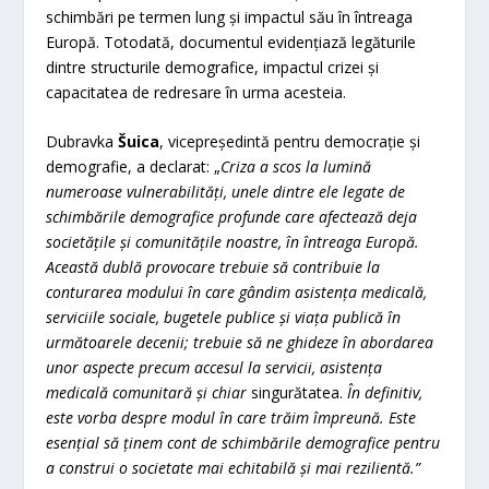
schimbări pe termen lung și impactul său în întreaga
Europă. Totodată, documentul evidențiază legăturile
dintre structurile demografice, impactul crizei și
capacitatea de redresare în urma acesteia.
Dubravka
Šuica
, vicepreședintă pentru democrație și
demografie, a declarat: „
Criza a scos la lumină
numeroase vulnerabilități, unele dintre ele legate de
schimbările demografice profunde care afectează deja
societățile și comunitățile noastre, în întreaga Europă.
Această dublă provocare trebuie să contribuie la
conturarea modului în care gândim asistența medicală,
serviciile sociale, bugetele publice și viața publică în
următoarele decenii; trebuie să ne ghideze în abordarea
unor aspecte precum accesul la servicii, asistența
medicală comunitară și chiar
singurătatea.
În definitiv,
este vorba despre modul în care trăim împreună. Este
esențial să ținem cont de schimbările demografice pentru
a construi o societate mai echitabilă și mai rezilientă.”