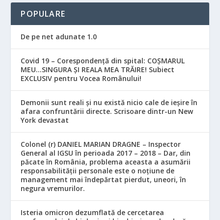
POPULARE
De pe net adunate 1.0
Covid 19 – Corespondență din spital: COȘMARUL
MEU…SINGURA ȘI REALA MEA TRĂIRE! Subiect
EXCLUSIV pentru Vocea Românului!
Demonii sunt reali și nu există nicio cale de ieșire în
afara confruntării directe. Scrisoare dintr-un New
York devastat
Colonel (r) DANIEL MARIAN DRAGNE – Inspector
General al IGSU în perioada 2017 – 2018 – Dar, din
păcate în România, problema aceasta a asumării
responsabilităţii personale este o noţiune de
management mai îndepărtat pierdut, uneori, în
negura vremurilor.
Isteria omicron dezumflată de cercetarea