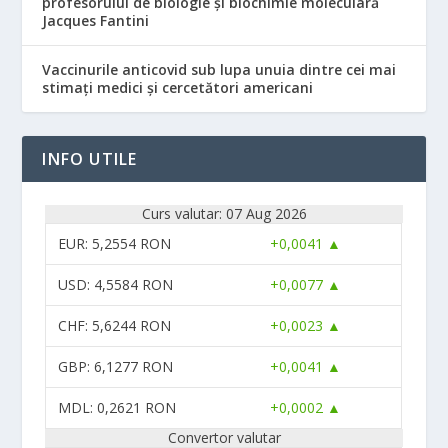
profesorului de biologie și biochimie moleculară
Jacques Fantini
Vaccinurile anticovid sub lupa unuia dintre cei mai
stimați medici și cercetători americani
INFO UTILE
Curs valutar: 07 Aug 2026
EUR
: 5,2554 RON
+0,0041 ▲
USD
: 4,5584 RON
+0,0077 ▲
CHF
: 5,6244 RON
+0,0023 ▲
GBP
: 6,1277 RON
+0,0041 ▲
MDL
: 0,2621 RON
+0,0002 ▲
Convertor valutar