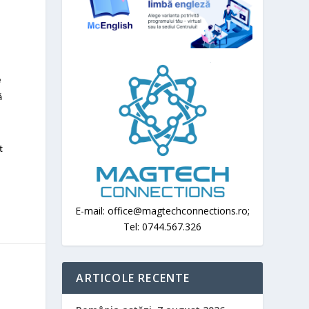
e
ă
t
E-mail: office@magtechconnections.ro;
Tel: 0744.567.326
ARTICOLE RECENTE