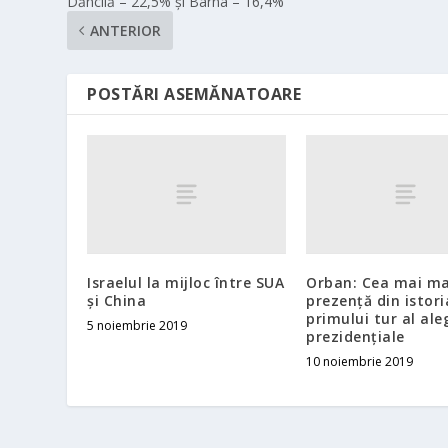
Dăncilă – 22,5% şi Barna – 16,4%
ANTERIOR
POSTĂRI ASEMĂNATOARE
Israelul la mijloc între SUA
Orban: Cea mai m
și China
prezență din istori
primului tur al ale
5 noiembrie 2019
prezidențiale
10 noiembrie 2019