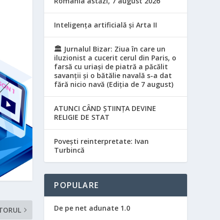
România astăzi, 7 august 2026
Inteligența artificială și Arta II
🏛️ Jurnalul Bizar: Ziua în care un
iluzionist a cucerit cerul din Paris, o
farsă cu uriași de piatră a păcălit
savanții și o bătălie navală s-a dat
fără nicio navă (Ediția de 7 august)
ATUNCI CÂND ȘTIINȚA DEVINE
RELIGIE DE STAT
Povești reinterpretate: Ivan
Turbincă
POPULARE
De pe net adunate 1.0
TORUL