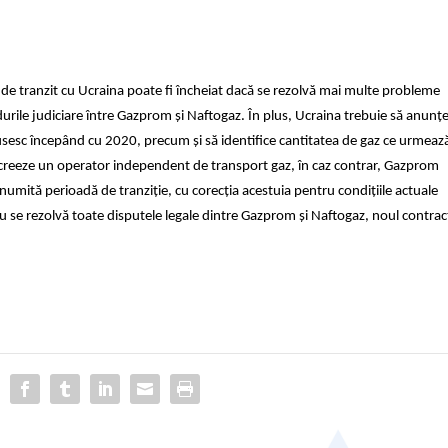
 de tranzit cu Ucraina poate fi încheiat dacă se rezolvă mai multe probleme
urile judiciare între Gazprom și Naftogaz. În plus, Ucraina trebuie să anunț
rusesc începând cu 2020, precum și să identifice cantitatea de gaz ce urmeaz
ă creeze un operator independent de transport gaz, în caz contrar, Gazprom
numită perioadă de tranziție, cu corecția acestuia pentru condițiile actuale
 nu se rezolvă toate disputele legale dintre Gazprom și Naftogaz, noul contrac