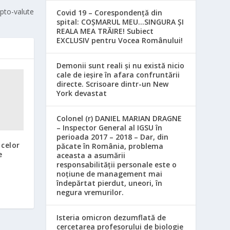
ypto-valute
Covid 19 – Corespondență din
spital: COȘMARUL MEU…SINGURA ȘI
REALA MEA TRĂIRE! Subiect
EXCLUSIV pentru Vocea Românului!
Demonii sunt reali și nu există nicio
cale de ieșire în afara confruntării
directe. Scrisoare dintr-un New
York devastat
Colonel (r) DANIEL MARIAN DRAGNE
– Inspector General al IGSU în
perioada 2017 – 2018 – Dar, din
 celor
păcate în România, problema
e
aceasta a asumării
responsabilităţii personale este o
noţiune de management mai
îndepărtat pierdut, uneori, în
negura vremurilor.
Isteria omicron dezumflată de
cercetarea profesorului de biologie