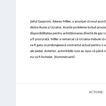
Șeful Gazprom, Alexey Miller, a anunțat că noul acord
dintre Rusia și Ucraina. Aceste probleme includ proced
disponibilitatea pentru achiziționarea directă de gaz 
a fi procurată. Miller a remarcat că Ucraina trebuie s
va fi gata să prelungească contractul actual pentru o a
ale pieței. Anterior, autoritățile ruse au spus că până
nu va fi încheiat. (Kommersant)
ACȚIUNE: