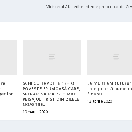
Ministerul Afacerilor Interne preocupat de Cr
are
SCHI CU TRADIȚIE (I) – O
La mulți ani tuturor
a
POVESTE FRUMOASĂ CARE,
care poartă nume d
gerilor
SPERĂM SĂ MAI SCHIMBE
floare!
PEISAJUL TRIST DIN ZILELE
12 aprilie 2020
NOASTRE…
19 martie 2020