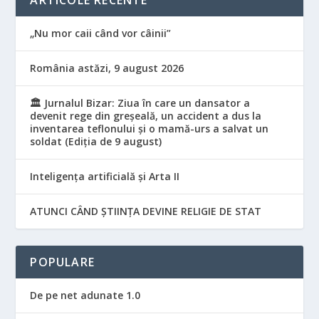
ARTICOLE RECENTE
„Nu mor caii când vor câinii”
România astăzi, 9 august 2026
🏛️ Jurnalul Bizar: Ziua în care un dansator a
devenit rege din greșeală, un accident a dus la
inventarea teflonului și o mamă-urs a salvat un
soldat (Ediția de 9 august)
Inteligența artificială și Arta II
ATUNCI CÂND ȘTIINȚA DEVINE RELIGIE DE STAT
POPULARE
De pe net adunate 1.0