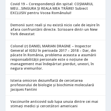
Covid 19 – Corespondență din spital: COȘMARUL
MEU…SINGURA ȘI REALA MEA TRĂIRE! Subiect
EXCLUSIV pentru Vocea Românului!
Demonii sunt reali și nu există nicio cale de ieșire în
afara confruntării directe. Scrisoare dintr-un New
York devastat
Colonel (r) DANIEL MARIAN DRAGNE – Inspector
General al IGSU în perioada 2017 – 2018 – Dar, din
păcate în România, problema aceasta a asumării
responsabilităţii personale este o noţiune de
management mai îndepărtat pierdut, uneori, în
negura vremurilor.
Isteria omicron dezumflată de cercetarea
profesorului de biologie și biochimie moleculară
Jacques Fantini
Vaccinurile anticovid sub lupa unuia dintre cei mai
stimați medici și cercetători americani