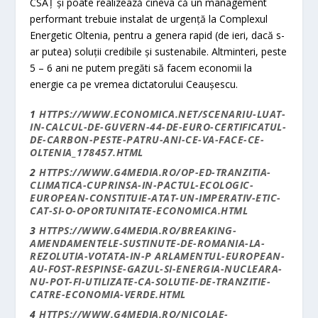
CSAȚ și poate realizează cineva că un management
performant trebuie instalat de urgență la Complexul
Energetic Oltenia, pentru a genera rapid (de ieri, dacă s-
ar putea) soluții credibile și sustenabile. Altminteri, peste
5 – 6 ani ne putem pregăti să facem economii la
energie ca pe vremea dictatorului Ceaușescu.
1
HTTPS://WWW.ECONOMICA.NET/SCENARIU-LUAT-
IN-CALCUL-DE-GUVERN-44-DE-EURO-CERTIFICATUL-
DE-CARBON-PESTE-PATRU-ANI-CE-VA-FACE-CE-
OLTENIA_178457.HTML
2
HTTPS://WWW.G4MEDIA.RO/OP-ED-TRANZITIA-
CLIMATICA-CUPRINSA-IN-PACTUL-ECOLOGIC-
EUROPEAN-CONSTITUIE-ATAT-UN-IMPERATIV-ETIC-
CAT-SI-O-OPORTUNITATE-ECONOMICA.HTML
3
HTTPS://WWW.G4MEDIA.RO/BREAKING-
AMENDAMENTELE-SUSTINUTE-DE-ROMANIA-LA-
REZOLUTIA-VOTATA-IN-P ARLAMENTUL-EUROPEAN-
AU-FOST-RESPINSE-GAZUL-SI-ENERGIA-NUCLEARA-
NU-POT-FI-UTILIZATE-CA-SOLUTIE-DE-TRANZITIE-
CATRE-ECONOMIA-VERDE.HTML
4
HTTPS://WWW.G4MEDIA.RO/NICOLAE-