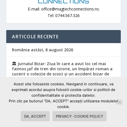
E-mail: office@magtechconnections.ro;
Tel: 0744.567.326
ARTICOLE RECENTE
România astăzi, 8 august 2026
🏛️ Jurnalul Bizar: Ziua în care a avut loc cel mai
faimos jaf de tren din istorie, un împărat roman a
cucerit o colecție de scoici și un accident bizar de
tramvai a provocat o mini-revoluție (Ediția de 8
august)
Acest site foloseste cookies. Navigand in continuare, va
exprimati acordul asupra folosirii cookie-urilor si politicii de
confidentialitate si protectia datelor.
Inteligența artificială și Arta II
Prin clic pe butonul "DA, ACCEPT" accepţi utilizarea modulelor
cookie.
ATUNCI CÂND ȘTIINȚA DEVINE RELIGIE DE STAT
DA, ACCEPT
PRIVACY -COOKIE POLICY
Povești reinterpretate: Ivan Turbincă