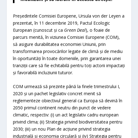
Președintele Comisiei Europene, Ursula von der Leyen a
prezentat, în 11 decembrie 2019, Pactul Ecologic
European (cunoscut și ca
Green Deal
), o foaie de
parcurs menită, în viziunea Comisiei Europene (COM),
să asigure durabilitatea economiei Uniunii, prin
transformarea provocărilor legate de climă și de mediu
în oportunități în toate domeniile, prin garantarea unei
tranziții care să fie echitabilă pentru toți actorii impactați
și favorabilă incluziunii tuturor.
COM urmează să prezinte până la finele trimestrului I,
2020 și un pachet legislativ concret menit să
reglementeze obiectivul general ca Europa să devină în
2050 primul continent neutru din punct de vedere
climatic, respectiv: (i) un act legislativ cadru european
privind clima; (ii) Strategia privind biodiversitatea pentru
2030; (iii) un nou Plan de acțiune privind strategia
industrială și economia circulară și (iv) Strategia pentru