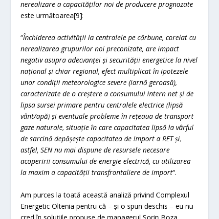
nerealizare a capacităților noi de producere prognozate
este următoarea[9]:
“
Închiderea activității la centralele pe cărbune, corelat cu
nerealizarea grupurilor noi preconizate, are impact
negativ asupra adecvanței și securității energetice la nivel
național și chiar regional, efect multiplicat în ipotezele
unor condiții meteorologice severe (iarnă geroasă),
caracterizate de o creștere a consumului intern net și de
lipsa sursei primare pentru centralele electrice (lipsă
vânt/apă) și eventuale probleme în rețeaua de transport
gaze naturale, situație în care capacitatea lipsă la vârful
de sarcină depășește capacitatea de import a RET și,
astfel, SEN nu mai dispune de resursele necesare
acoperirii consumului de energie electrică, cu utilizarea
la maxim a capacității transfrontaliere de import
“.
Am purces la toată această analiză privind Complexul
Energetic Oltenia pentru că – și o spun deschis – eu nu
cred în soluțiile propuse de managerul Sorin Boza,