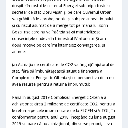
dospite în fostul Minister al Energiei sub aripa fostului
secretar de stat Doru Vișan și pe care Guvernul Orban
s-a grăbit să le aprobe, poate și sub presiunea timpului
și cu riscul asumat de a merge tot pe mâna lui Sorin
Boza, risc care nu va întârzia să-și materializeze
consecințele undeva în trimestrul IV al anului. Și am
două motive pe care îmi întemeiez convingerea, și
anume:
(a) Achiziția de certificate de CO
2
va “înghiți“ ajutorul de
stat, fără să îmbunătățească situația financiară a
Complexului Energetic Oltenia și cu perspectiva de a nu
avea resurse pentru a returna împrumutul:
Până în august 2019 Complexul Energetic Oltenia a
achiziționat circa 2 milioane de certificate CO
2
, pentru a
le returna pe cele împrumutate de la ELCEN și VITOL, în
conformarea pentru anul 2018. Începând cu luna august
2019 se pare că au achiziționat, din surse proprii, ceva