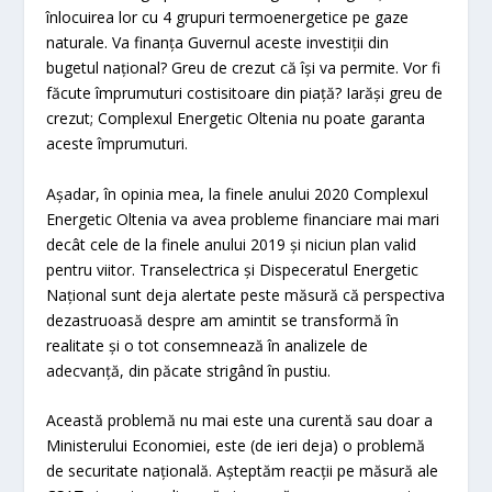
înlocuirea lor cu 4 grupuri termoenergetice pe gaze
naturale. Va finanța Guvernul aceste investiții din
bugetul național? Greu de crezut că își va permite. Vor fi
făcute împrumuturi costisitoare din piață? Iarăși greu de
crezut; Complexul Energetic Oltenia nu poate garanta
aceste împrumuturi.
Așadar, în opinia mea, la finele anului 2020 Complexul
Energetic Oltenia va avea probleme financiare mai mari
decât cele de la finele anului 2019 și niciun plan valid
pentru viitor. Transelectrica și Dispeceratul Energetic
Național sunt deja alertate peste măsură că perspectiva
dezastruoasă despre am amintit se transformă în
realitate și o tot consemnează în analizele de
adecvanță, din păcate strigând în pustiu.
Această problemă nu mai este una curentă sau doar a
Ministerului Economiei, este (de ieri deja) o problemă
de securitate națională. Așteptăm reacții pe măsură ale