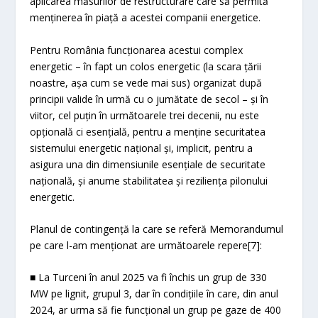
aplicarea măsurilor de restructurare care să permită
menținerea în piață a acestei companii energetice.
Pentru România funcționarea acestui complex
energetic – în fapt un colos energetic (la scara țării
noastre, așa cum se vede mai sus) organizat după
principii valide în urmă cu o jumătate de secol – și în
viitor, cel puțin în următoarele trei decenii, nu este
opțională ci esențială, pentru a menține securitatea
sistemului energetic național și, implicit, pentru a
asigura una din dimensiunile esențiale de securitate
națională, și anume stabilitatea și reziliența pilonului
energetic.
Planul de contingență la care se referă Memorandumul
pe care l-am menționat are următoarele repere[7]:
■ La Turceni în anul 2025 va fi închis un grup de 330
MW pe lignit, grupul 3, dar în condițiile în care, din anul
2024, ar urma să fie funcțional un grup pe gaze de 400