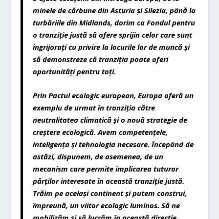
minele de c
ă
rbune din Asturia
ș
i Silezia, p
â
n
ă
la
turb
ă
riile din Midlands,
dorim ca Fondul pentru
o tranzi
ț
ie just
ă
s
ă
ofere sprijin celor care sunt
î
ngrijora
ț
i cu privire la locurile lor de munc
ă
ș
i
s
ă
demonstreze c
ă
tranzi
ț
ia poate oferi
oportunit
ăț
i pentru to
ț
i
.
Prin Pactul ecologic european, Europa ofer
ă
un
exemplu de urmat în tranzi
ț
ia c
ă
tre
neutralitatea climatic
ă
ș
i o nou
ă
strategie de
cre
ș
tere ecologic
ă
. Avem competen
ț
ele,
inteligen
ț
a
ș
i tehnologia necesare.
Î
ncep
â
nd de
ast
ă
zi, dispunem, de asemenea, de un
mecanism care permite implicarea tuturor
p
ă
r
ț
ilor interesate
î
n aceast
ă
tranzi
ț
ie just
ă
.
Tr
ă
im pe acela
ș
i continent
ș
i putem construi,
î
mpreun
ă
, un viitor ecologic luminos. S
ă
ne
mobiliz
ă
m
ș
i s
ă
lucr
ă
m
î
n aceast
ă
direc
ț
ie.