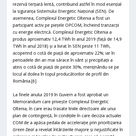
rezervă terțiară lentă, contribuind astfel în mod esențial
la siguranța Sistemului Energetic Național (SEN). De
asemenea, Complexul Energetic Oltenia a fost un
participant activ pe piețele OPCOM, încheind tranzacții
cu energie electrică. Complexul Energetic Oltenia a
produs aproximativ 12,4 TWh în anul 2019 (față de 14,9
TWh în anul 2018) și a livrat în SEN peste 11 TWh,
acoperind o cotă de piață de aproximativ 22%; iar în
perioadele din an mai sărace în vânt și precipitații a
atins o cotă de piață de peste 30%, menținându-se pe
locul al doilea în topul producătorilor de profil din
România.[6]
La finele anului 2019 în Guvern a fost aprobat un
Memorandum care privește Complexul Energetic
Oltenia, în care erau trasate liniile directoare ale unui
plan de contingență, în condițiile în care decizia actualei
COM de a apăsa pedala de accelerație prin prioritizarea
Green Deal
a revelat întârzierile majore și nejustificate în