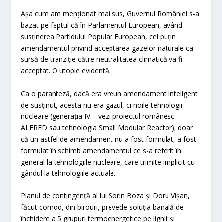
Așa cum am menționat mai sus, Guvernul României s-a
bazat pe faptul că în Parlamentul European, având
susținerea Partidului Popular European, cel puțin
amendamentul privind acceptarea gazelor naturale ca
sursă de tranziție către neutralitatea climatică va fi
acceptat. O utopie evidentă.
Ca o paranteză, dacă era vreun amendament inteligent
de susținut, acesta nu era gazul, ci noile tehnologii
nucleare (generația IV – vezi proiectul românesc
ALFRED sau tehnologia Small Modular Reactor); doar
că un astfel de amendament nu a fost formulat, a fost
formulat în schimb amendamentul ce s-a referit în
general la tehnologiile nucleare, care trimite implicit cu
gândul la tehnologiile actuale.
Planul de contingență al lui Sorin Boza și Doru Vișan,
făcut comod, din birouri, prevede soluția banală de
închidere a 5 grupuri termoenergetice pe lignit și