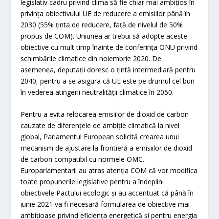
legislativ cadru privind clima să fie chiar mai ambițios în
privința obiectivului UE de reducere a emisiilor până în
2030 (55% ținta de reducere, față de nivelul de 50%
propus de COM). Uniunea ar trebui să adopte aceste
obiective cu mult timp înainte de conferința ONU privind
schimbările climatice din noiembrie 2020. De
asemenea, deputații doresc o țintă intermediară pentru
2040, pentru a se asigura că UE este pe drumul cel bun
în vederea atingerii neutralității climatice în 2050.
Pentru a evita relocarea emisiilor de dioxid de carbon
cauzate de diferențele de ambiție climatică la nivel
global, Parlamentul European solicită crearea unui
mecanism de ajustare la frontieră a emisiilor de dioxid
de carbon compatibil cu normele OMC.
Europarlamentarii au atras atenția COM că vor modifica
toate propunerile legislative pentru a îndeplini
obiectivele Pactului ecologic și au accentuat că până în
iunie 2021 va fi necesară formularea de obiective mai
ambițioase privind eficiența energetică și pentru energia