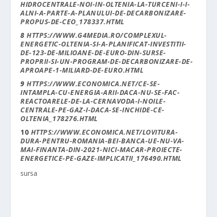
HIDROCENTRALE-NOI-IN-OLTENIA-LA-TURCENI-I-I-
ALNI-A-PARTE-A-PLANULUI-DE-DECARBONIZARE-
PROPUS-DE-CEO_178337.HTML
8
HTTPS://WWW.G4MEDIA.RO/COMPLEXUL-
ENERGETIC-OLTENIA-SI-A-PLANIFICAT-INVESTITII-
DE-123-DE-MILIOANE-DE-EURO-DIN-SURSE-
PROPRII-SI-UN-PROGRAM-DE-DECARBONIZARE-DE-
APROAPE-1-MILIARD-DE-EURO.HTML
9
HTTPS://WWW.ECONOMICA.NET/CE-SE-
INTAMPLA-CU-ENERGIA-ARII-DACA-NU-SE-FAC-
REACTOARELE-DE-LA-CERNAVODA-I-NOILE-
CENTRALE-PE-GAZ-I-DACA-SE-INCHIDE-CE-
OLTENIA_178276.HTML
10
HTTPS://WWW.ECONOMICA.NET/LOVITURA-
DURA-PENTRU-ROMANIA-BEI-BANCA-UE-NU-VA-
MAI-FINANTA-DIN-2021-NICI-MACAR-PROIECTE-
ENERGETICE-PE-GAZE-IMPLICATII_176490.HTML
sursa