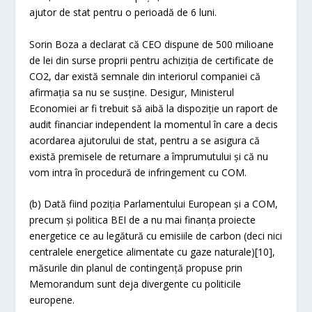
ajutor de stat pentru o perioadă de 6 luni.
Sorin Boza a declarat că CEO dispune de 500 milioane
de lei din surse proprii pentru achiziția de certificate de
CO
2
, dar există semnale din interiorul companiei că
afirmația sa nu se susține. Desigur, Ministerul
Economiei ar fi trebuit să aibă la dispoziție un raport de
audit financiar independent la momentul în care a decis
acordarea ajutorului de stat, pentru a se asigura că
există premisele de returnare a împrumutului și că nu
vom intra în procedură de infringement cu COM.
(b) Dată fiind poziția Parlamentului European și a COM,
precum și politica BEI de a nu mai finanța proiecte
energetice ce au legătură cu emisiile de carbon (deci nici
centralele energetice alimentate cu gaze naturale)[10],
măsurile din planul de contingență propuse prin
Memorandum sunt deja divergente cu politicile
europene.