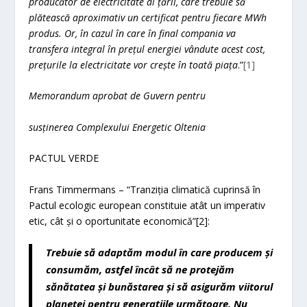
producător de electricitate al țării, care trebuie să
plătească aproximativ un certificat pentru fiecare MWh
produs. Or, în cazul în care în final compania va
transfera integral în prețul energiei vândute acest cost,
prețurile la electricitate vor crește în toată piața
.”
[1]
Memorandum aprobat de Guvern pentru
susținerea Complexului Energetic Oltenia
PACTUL VERDE
Frans Timmermans – “Tranziția climatică cuprinsă în
Pactul ecologic european constituie atât un imperativ
etic, cât și o oportunitate economică”[2]:
Trebuie s
ă
adapt
ă
m modul
î
n care producem
ș
i
consum
ă
m, astfel
î
nc
â
t s
ă
ne protej
ă
m
s
ă
n
ă
tatea
ș
i bun
ă
starea
ș
i s
ă
asigur
ă
m viitorul
planetei pentru genera
ț
iile urm
ă
toare. Nu