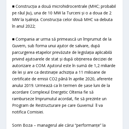
■ Construcția a două microhidrocentrale (MHC; probabil
pe râul Jiu), una de 10 MW la Turceni și o a doua de 2
MW la Ișalnița. Construcția celor două MHC va debuta
în anul 2022;
■ Compania ar urma să primească un împrumut de la
Guvern, sub forma unui ajutor de salvare, după
parcurgerea etapelor prevăzute de legislația aplicabilă
privind ajutoarele de stat și după obținerea deciziei de
autorizare a COM. Ajutorul este în sumă de 1,2 miliarde
de lei și are ca destinație achiziția a 11 milioane de
certificate de emisii CO
2
până în aprilie 2020, aferente
anului 2019. Urmează ca în termen de șase luni de la
acordare Complexul Energetic Oltenia fie să
ramburseze împrumutul acordat, fie să prezinte un
Program de Restructurare pe care Guvernul îl va
notifica Comisiei.
Sorin Boza – managerul ale cărui “performanțe” la