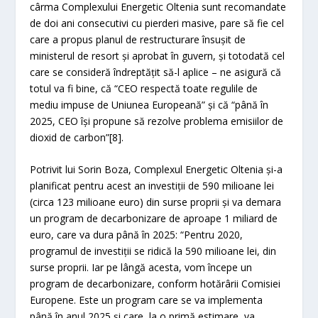
cârma Complexului Energetic Oltenia sunt recomandate
de doi ani consecutivi cu pierderi masive, pare să fie cel
care a propus planul de restructurare însușit de
ministerul de resort și aprobat în guvern, și totodată cel
care se consideră îndreptățit să-l aplice – ne asigură că
totul va fi bine, că “CEO respectă toate regulile de
mediu impuse de Uniunea Europeană” și că “până în
2025, CEO își propune să rezolve problema emisiilor de
dioxid de carbon”[8].
Potrivit lui Sorin Boza, Complexul Energetic Oltenia și-a
planificat pentru acest an investiții de 590 milioane lei
(circa 123 milioane euro) din surse proprii și va demara
un program de decarbonizare de aproape 1 miliard de
euro, care va dura până în 2025: “Pentru 2020,
programul de investiții se ridică la 590 milioane lei, din
surse proprii. Iar pe lângă acesta, vom începe un
program de decarbonizare, conform hotărârii Comisiei
Europene. Este un program care se va implementa
până în anul 2025 și care, la o primă estimare, va