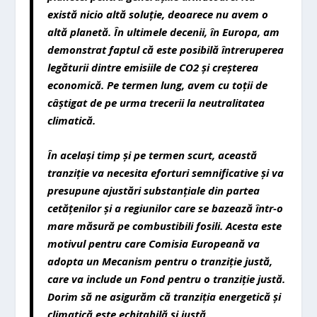
exist
ă
nicio alt
ă
solu
ț
ie, deoarece nu avem o
alt
ă
planet
ă
.
Î
n ultimele decenii,
î
n Europa, am
demonstrat faptul c
ă
este posibil
ă
î
ntreruperea
leg
ă
turii dintre emisiile de CO
2
ș
i cre
ș
terea
economic
ă
. Pe termen lung, avem cu to
ț
ii de
c
âș
tigat de pe urma trecerii la neutralitatea
climatic
ă
.
În acela
ș
i timp
ș
i pe termen scurt, aceast
ă
tranzi
ț
ie va necesita eforturi semnificative
ș
i va
presupune ajust
ă
ri substan
ț
iale din partea
cet
ăț
enilor
ș
i a regiunilor care se bazeaz
ă
î
ntr-o
mare m
ă
sur
ă
pe combustibili fosili. Acesta este
motivul pentru care Comisia European
ă
va
adopta un
Mecanism pentru o tranzi
ț
ie just
ă
,
care va include un Fond pentru o tranzi
ț
ie just
ă
.
Dorim s
ă
ne asigur
ă
m c
ă
tranzi
ț
ia energetic
ă
ș
i
climatic
ă
este echitabil
ă
ș
i just
ă
.