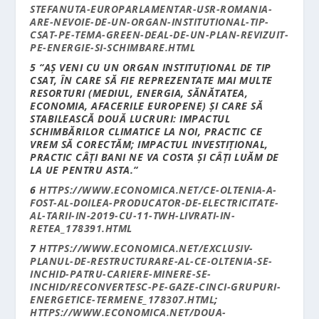
STEFANUTA-EUROPARLAMENTAR-USR-ROMANIA-
ARE-NEVOIE-DE-UN-ORGAN-INSTITUTIONAL-TIP-
CSAT-PE-TEMA-GREEN-DEAL-DE-UN-PLAN-REVIZUIT-
PE-ENERGIE-SI-SCHIMBARE.HTML
5
“
A
Ș
VENI CU UN ORGAN INSTITU
Ț
IONAL DE TIP
CSAT,
Î
N CARE S
Ă
FIE REPREZENTATE MAI MULTE
RESORTURI (MEDIUL, ENERGIA, S
Ă
N
Ă
TATEA,
ECONOMIA, AFACERILE EUROPENE)
Ș
I CARE S
Ă
STABILEASC
Ă
DOU
Ă
LUCRURI: IMPACTUL
SCHIMB
Ă
RILOR CLIMATICE LA NOI, PRACTIC CE
VREM S
Ă
CORECT
Ă
M; IMPACTUL INVESTI
Ț
IONAL,
PRACTIC C
Â
Ț
I BANI NE VA COSTA
Ș
I C
Â
Ț
I LU
Ă
M DE
LA UE PENTRU ASTA.
“
6
HTTPS://WWW.ECONOMICA.NET/CE-OLTENIA-A-
FOST-AL-DOILEA-PRODUCATOR-DE-ELECTRICITATE-
AL-TARII-IN-2019-CU-11-TWH-LIVRATI-IN-
RETEA_178391.HTML
7
HTTPS://WWW.ECONOMICA.NET/EXCLUSIV-
PLANUL-DE-RESTRUCTURARE-AL-CE-OLTENIA-SE-
INCHID-PATRU-CARIERE-MINERE-SE-
INCHID/RECONVERTESC-PE-GAZE-CINCI-GRUPURI-
ENERGETICE-TERMENE_178307.HTML
;
HTTPS://WWW.ECONOMICA.NET/DOUA-