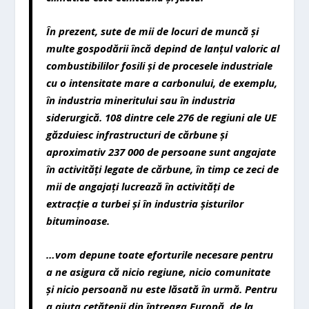
În prezent, sute de mii de locuri de munc
ă
ș
i
multe gospod
ă
rii
î
nc
ă
depind de lan
ț
ul valoric al
combustibililor fosili
ș
i de procesele industriale
cu o intensitate mare a carbonului, de exemplu,
î
n industria mineritului sau
î
n industria
siderurgic
ă
. 108 dintre cele 276 de regiuni ale UE
g
ă
zduiesc infrastructuri de c
ă
rbune
ș
i
aproximativ 237
000 de persoane sunt angajate
î
n activit
ăț
i legate de c
ă
rbune,
î
n timp ce zeci de
mii de angaja
ț
i lucreaz
ă
î
n activit
ăț
i de
extrac
ț
ie a turbei
ș
i
î
n industria
ș
isturilor
bituminoase.
…vom depune toate eforturile necesare pentru
a ne asigura c
ă
nicio regiune, nicio comunitate
ș
i nicio persoan
ă
nu este l
ă
sat
ă
î
n urm
ă
. Pentru
a ajuta cet
ăț
enii din
î
ntreaga Europ
ă
, de la