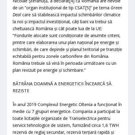
Nicolae Ștefanuță, a declarat[4] că România are nevoie
de un “organ instituțional de tip CSAT[5]” pe tema
Green
Deal
care să stabilească impactul schimbărilor climatice
la noi și impactul investițional, câți bani va trebui să
cheltuiască România și cât poate lua de la UE:
”Fondurile alocate sunt condiționate de anumite criterii,
printre care elaborarea unui plan național pe energie și
schimbări, de care depinde și planul teritorial pe tranziție
echitabilă pentru zonele carbonifere din România.
România trebuie să vină în perioada următoare cu un
plan revizuit pe energie și schimbare.”
BĂTRÂNA DOAMNĂ A ENERGETICII ÎNCEARCĂ SĂ
REZISTE
În anul 2019 Complexul Energetic Oltenia a funcționat în
medie cu 7 grupuri energetice. Compania a participat la
toate licitațiile organizate de Transelectrica pentru
servicii tehnologice de sistem, furnizând circa 1,6 TWH
rezervă de reglaj secundar, rezervă terțiară rapidă și